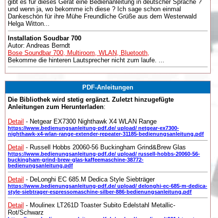
gibt es für dieses Gerät eine Bedienanleitung in deutscher Sprache ?
und wenn ja, wo bekomme ich diese ? Ich sage schon einmal
Dankeschön für ihre Mühe Freundliche Grüße aus dem Westerwald
Helga Witton...
Installation Soudbar 700
Autor: Andreas Berndt
Bose Soundbar 700, Multiroom, WLAN, Bluetooth,
Bekomme die hinteren Lautsprecher nicht zum laufe. ...
PDF-Anleitungen
Die Bibliothek wird stetig ergänzt. Zuletzt hinzugefügte
Anleitungen zum Herunterladen
:
Detail
- Netgear EX7300 Nighthawk X4 WLAN Range
https://www.bedienungsanleitung-pdf.de/ upload/ netgear-ex7300-
nighthawk-x4-wlan-range-extender-repeater-31185-bedienungsanleitung.pdf
Detail
- Russell Hobbs 20060-56 Buckingham Grind&Brew Glas
https://www.bedienungsanleitung-pdf.de/ upload/ russell-hobbs-20060-56-
buckingham-grind-brew-glas-kaffeemaschine-38772-
bedienungsanleitung.pdf
Detail
- DeLonghi EC 685.M Dedica Style Siebträger
https://www.bedienungsanleitung-pdf.de/ upload/ delonghi-ec-685-m-dedica-
style-siebtrager-espressomaschine-silber-886-bedienungsanleitung.pdf
Detail
- Moulinex LT261D Toaster Subito Edelstahl Metallic-
Rot/Schwarz