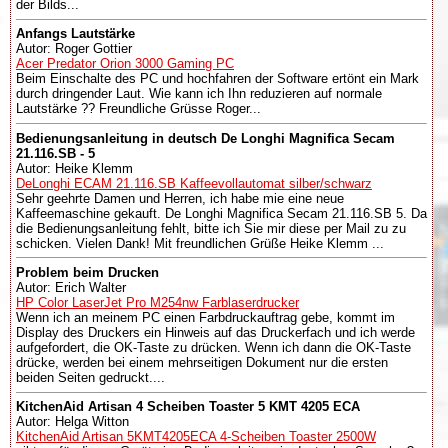
der Bilds...
Anfangs Lautstärke
Autor: Roger Gottier
Acer Predator Orion 3000 Gaming PC
Beim Einschalte des PC und hochfahren der Software ertönt ein Mark
durch dringender Laut. Wie kann ich Ihn reduzieren auf normale
Lautstärke ?? Freundliche Grüsse Roger...
Bedienungsanleitung in deutsch De Longhi Magnifica Secam
21.116.SB - 5
Autor: Heike Klemm
DeLonghi ECAM 21.116.SB Kaffeevollautomat silber/schwarz
Sehr geehrte Damen und Herren, ich habe mie eine neue
Kaffeemaschine gekauft. De Longhi Magnifica Secam 21.116.SB 5. Da
die Bedienungsanleitung fehlt, bitte ich Sie mir diese per Mail zu zu
schicken. Vielen Dank! Mit freundlichen Grüße Heike Klemm ...
Problem beim Drucken
Autor: Erich Walter
HP Color LaserJet Pro M254nw Farblaserdrucker
Wenn ich an meinem PC einen Farbdruckauftrag gebe, kommt im
Display des Druckers ein Hinweis auf das Druckerfach und ich werde
aufgefordert, die OK-Taste zu drücken. Wenn ich dann die OK-Taste
drücke, werden bei einem mehrseitigen Dokument nur die ersten
beiden Seiten gedruckt....
KitchenAid Artisan 4 Scheiben Toaster 5 KMT 4205 ECA
Autor: Helga Witton
KitchenAid Artisan 5KMT4205ECA 4-Scheiben Toaster 2500W