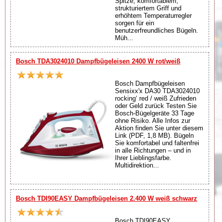
Spitze, komfortablem,
strukturiertem Griff und
erhöhtem Temperaturregler
sorgen für ein
benutzerfreundliches Bügeln.
Müh...
Bosch TDA3024010 Dampfbügeleisen 2400 W rot/weiß
Bosch Dampfbügeleisen
Sensixx'x DA30 TDA3024010
rocking‘ red / weiß Zufrieden
oder Geld zurück Testen Sie
Bosch-Bügelgeräte 33 Tage
ohne Risiko. Alle Infos zur
Aktion finden Sie unter diesem
Link (PDF, 1,8 MB). Bügeln
Sie komfortabel und faltenfrei
in alle Richtungen – und in
Ihrer Lieblingsfarbe.
Multidirektion...
Bosch TDI90EASY Dampfbügeleisen 2.400 W weiß schwarz
Bosch TDI90EASY