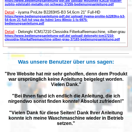
https://www.bedienungsanleitung-pdf.de/ upload/ moulinex-lt261d-toaster-
subito-edelstahl-metallic-rot-schwarz-37255-bedienungsanleitung.pdf
Detail
- iiyama ProLite B2283HS-B3 54,6cm 21" Full-HD
https://www.bedienungsanleitung-pdf.de/ upload/ iiyama-prolite-b2283hs-b3-
54-6cm-21-full-hd-vga-dp-hdmi-1ms-80mio-1-ls-6975-
bedienungsanleitung.pdf
Detail
- Delonghi ICM17210 Clessidra Filterkaffeemaschine, silber-grau
https://www.bedienungsanleitung-pdf.de/ upload/ delonghi-icm17210-
clessidra-filterkaffeemaschine-silber-grau-37183-bedienungsanleitung.pdf
Was unsere Benutzer über uns sagen:
"Ihre Website hat mir sehr geholfen, denn dem Produkt
war ursprünglich keine Anleitung beigelegt worden.
Vielen Dank."
"Bei Ihnen fand ich endlich die Anleitung, die ich
nirgendwo sonst finden konnte! Absolut zufrieden!"
"Vielen Dank für diese Seiten! Dank Ihrer Anleitung
konnte ich meine Waschmaschine wieder in Betrieb
setzen."