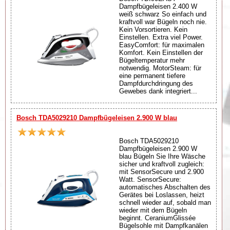
Dampfbügeleisen 2.400 W
weiß schwarz So einfach und
kraftvoll war Bügeln noch nie.
Kein Vorsortieren. Kein
Einstellen. Extra viel Power.
EasyComfort: für maximalen
Komfort. Kein Einstellen der
Bügeltemperatur mehr
notwendig. MotorSteam: für
eine permanent tiefere
Dampfdurchdringung des
Gewebes dank integriert...
Bosch TDA5029210 Dampfbügeleisen 2.900 W blau
Bosch TDA5029210
Dampfbügeleisen 2.900 W
blau Bügeln Sie Ihre Wäsche
sicher und kraftvoll zugleich:
mit SensorSecure und 2.900
Watt. SensorSecure:
automatisches Abschalten des
Gerätes bei Loslassen, heizt
schnell wieder auf, sobald man
wieder mit dem Bügeln
beginnt. CeraniumGlissée
Bügelsohle mit Dampfkanälen