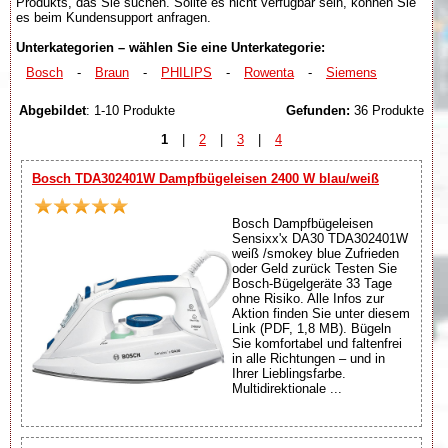
Produkts, das Sie suchen. Sollte es nicht verfügbar sein, können Sie
es beim Kundensupport anfragen.
Unterkategorien – wählen Sie eine Unterkategorie:
Bosch
-
Braun
-
PHILIPS
-
Rowenta
-
Siemens
Abgebildet
: 1-10 Produkte
Gefunden:
36 Produkte
1
|
2
|
3
|
4
Bosch TDA302401W Dampfbügeleisen 2400 W blau/weiß
Bosch Dampfbügeleisen
Sensixx'x DA30 TDA302401W
weiß /smokey blue Zufrieden
oder Geld zurück Testen Sie
Bosch-Bügelgeräte 33 Tage
ohne Risiko. Alle Infos zur
Aktion finden Sie unter diesem
Link (PDF, 1,8 MB). Bügeln
Sie komfortabel und faltenfrei
in alle Richtungen – und in
Ihrer Lieblingsfarbe.
Multidirektionale ...