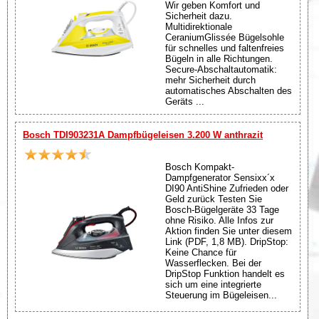
Wir geben Komfort und
Sicherheit dazu.
Multidirektionale
CeraniumGlissée Bügelsohle
für schnelles und faltenfreies
Bügeln in alle Richtungen.
Secure-Abschaltautomatik:
mehr Sicherheit durch
automatisches Abschalten des
Geräts ...
Bosch TDI903231A Dampfbügeleisen 3.200 W anthrazit
Bosch Kompakt-
Dampfgenerator Sensixx´x
DI90 AntiShine Zufrieden oder
Geld zurück Testen Sie
Bosch-Bügelgeräte 33 Tage
ohne Risiko. Alle Infos zur
Aktion finden Sie unter diesem
Link (PDF, 1,8 MB). DripStop:
Keine Chance für
Wasserflecken. Bei der
DripStop Funktion handelt es
sich um eine integrierte
Steuerung im Bügeleisen...