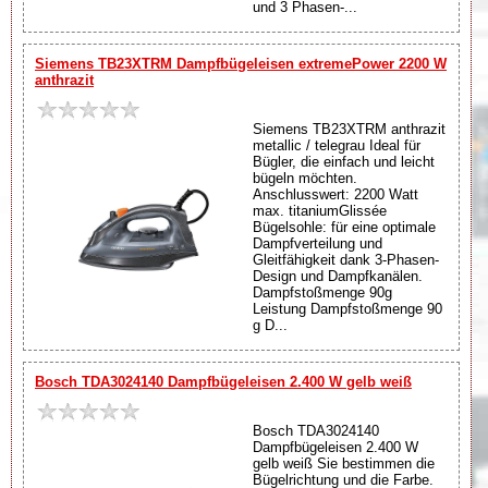
und 3 Phasen-...
Siemens TB23XTRM Dampfbügeleisen extremePower 2200 W
anthrazit
Siemens TB23XTRM anthrazit
metallic / telegrau Ideal für
Bügler, die einfach und leicht
bügeln möchten.
Anschlusswert: 2200 Watt
max. titaniumGlissée
Bügelsohle: für eine optimale
Dampfverteilung und
Gleitfähigkeit dank 3-Phasen-
Design und Dampfkanälen.
Dampfstoßmenge 90g
Leistung Dampfstoßmenge 90
g D...
Bosch TDA3024140 Dampfbügeleisen 2.400 W gelb weiß
Bosch TDA3024140
Dampfbügeleisen 2.400 W
gelb weiß Sie bestimmen die
Bügelrichtung und die Farbe.