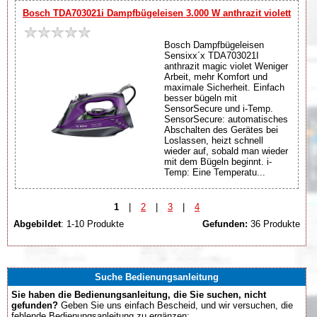
Bosch TDA703021i Dampfbügeleisen 3.000 W anthrazit violett
Bosch Dampfbügeleisen
Sensixx´x TDA703021I
anthrazit magic violet Weniger
Arbeit, mehr Komfort und
maximale Sicherheit. Einfach
besser bügeln mit
SensorSecure und i-Temp.
SensorSecure: automatisches
Abschalten des Gerätes bei
Loslassen, heizt schnell
wieder auf, sobald man wieder
mit dem Bügeln beginnt. i-
Temp: Eine Temperatu...
1
|
2
|
3
|
4
Abgebildet
: 1-10 Produkte
Gefunden:
36 Produkte
Suche Bedienungsanleitung
Sie haben die Bedienungsanleitung, die Sie suchen, nicht
gefunden?
Geben Sie uns einfach Bescheid, und wir versuchen, die
fehlende Bedienungsanleitung zu ergänzen: