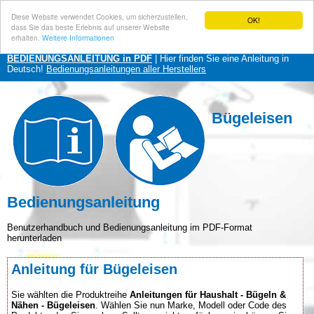
Diese Website verwendet Cookies, um sicherzustellen,
OK!
dass Sie das beste Erlebnis auf unserer Website
erhalten.
Weitere Informationen
BEDIENUNGSANLEITUNG in PDF
| Hier finden Sie eine Anleitung in
Deutsch!
Bedienungsanleitungen aller Herstellers
Bügeleisen
Bedienungsanleitung
Benutzerhandbuch und Bedienungsanleitung im PDF-Format
herunterladen
Anleitung für Bügeleisen
Sie wählten die Produktreihe
Anleitungen für Haushalt - Bügeln &
Nähen - Bügeleisen
. Wählen Sie nun Marke, Modell oder Code des