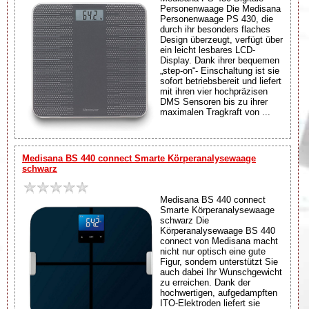
Personenwaage Die Medisana
Personenwaage PS 430, die
durch ihr besonders flaches
Design überzeugt, verfügt über
ein leicht lesbares LCD-
Display. Dank ihrer bequemen
„step-on“- Einschaltung ist sie
sofort betriebsbereit und liefert
mit ihren vier hochpräzisen
DMS Sensoren bis zu ihrer
maximalen Tragkraft von ...
Medisana BS 440 connect Smarte Körperanalysewaage
schwarz
Medisana BS 440 connect
Smarte Körperanalysewaage
schwarz Die
Körperanalysewaage BS 440
connect von Medisana macht
nicht nur optisch eine gute
Figur, sondern unterstützt Sie
auch dabei Ihr Wunschgewicht
zu erreichen. Dank der
hochwertigen, aufgedampften
ITO-Elektroden liefert sie