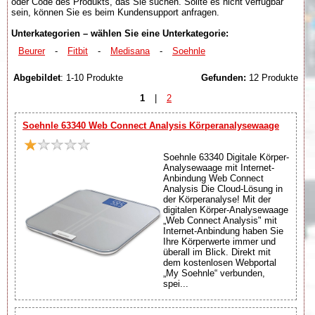
oder Code des Produkts, das Sie suchen. Sollte es nicht verfügbar
sein, können Sie es beim Kundensupport anfragen.
Unterkategorien – wählen Sie eine Unterkategorie:
Beurer
-
Fitbit
-
Medisana
-
Soehnle
Abgebildet
: 1-10 Produkte
Gefunden:
12 Produkte
1
|
2
Soehnle 63340 Web Connect Analysis Körperanalysewaage
Soehnle 63340 Digitale Körper-
Analysewaage mit Internet-
Anbindung Web Connect
Analysis Die Cloud-Lösung in
der Körperanalyse! Mit der
digitalen Körper-Analysewaage
„Web Connect Analysis" mit
Internet-Anbindung haben Sie
Ihre Körperwerte immer und
überall im Blick. Direkt mit
dem kostenlosen Webportal
„My Soehnle“ verbunden,
spei...