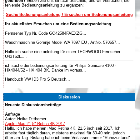
gefunden?
Geben Sie uns einfach Bescheid, und wir versuchen, die
fehlende Bedienungsanleitung zu ergänzen:
Suche Bedienungsanleitung / Ersuchen um Bedienungsanleitung
Ihr aktuellstes Ersuchen um eine Bedienungsanleitung
:
Fernseher Typ Nr. Code GQ42584FAEXZG...
Waschmaschine Gorenje Model WA 7897 EU , ArtNo. 570657...
Hallo ich suche eine anleitung für einen TECHWOOD-Fernseher
U43T52E....
ich suche die bedienungsanleitung für Philips Sonicare 4100 -
HX4044/52 - HX 404 BK. Danke im voraus...
Handbuch VW ID3 Pro S Deutsch...
Diskussion
Neueste Diskussionsbeiträge
:
Anfrage
Autor: Heike Dittberner
Apple iMac 21,5" Retina 4K 2017
Hallo, ich habe meinen iMac Retina 4K, 21.5 inch seit 2017. Ich
arbeite fast täglich daran, meistens maximal für 30-40 min, jedoch
öfter am Tag. Bislang habe ich beim Verlassen immer "Ruhezustand"