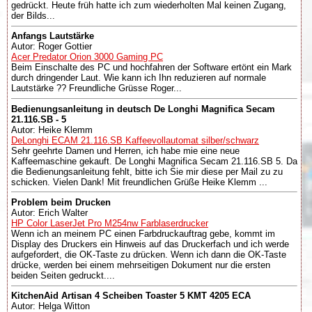
gedrückt. Heute früh hatte ich zum wiederholten Mal keinen Zugang,
der Bilds...
Anfangs Lautstärke
Autor: Roger Gottier
Acer Predator Orion 3000 Gaming PC
Beim Einschalte des PC und hochfahren der Software ertönt ein Mark
durch dringender Laut. Wie kann ich Ihn reduzieren auf normale
Lautstärke ?? Freundliche Grüsse Roger...
Bedienungsanleitung in deutsch De Longhi Magnifica Secam
21.116.SB - 5
Autor: Heike Klemm
DeLonghi ECAM 21.116.SB Kaffeevollautomat silber/schwarz
Sehr geehrte Damen und Herren, ich habe mie eine neue
Kaffeemaschine gekauft. De Longhi Magnifica Secam 21.116.SB 5. Da
die Bedienungsanleitung fehlt, bitte ich Sie mir diese per Mail zu zu
schicken. Vielen Dank! Mit freundlichen Grüße Heike Klemm ...
Problem beim Drucken
Autor: Erich Walter
HP Color LaserJet Pro M254nw Farblaserdrucker
Wenn ich an meinem PC einen Farbdruckauftrag gebe, kommt im
Display des Druckers ein Hinweis auf das Druckerfach und ich werde
aufgefordert, die OK-Taste zu drücken. Wenn ich dann die OK-Taste
drücke, werden bei einem mehrseitigen Dokument nur die ersten
beiden Seiten gedruckt....
KitchenAid Artisan 4 Scheiben Toaster 5 KMT 4205 ECA
Autor: Helga Witton