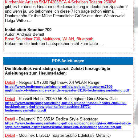
KitchenAid Artisan 5KMT4205ECA 4-Scheiben Toaster 2500W
gibt es für dieses Gerät eine Bedienanleitung in deutscher Sprache ?
und wenn ja, wo bekomme ich diese ? Ich sage schon einmal
Dankeschön für ihre Mühe Freundliche Grüße aus dem Westerwald
Helga Witton...
Installation Soudbar 700
Autor: Andreas Berndt
Bose Soundbar 700, Multiroom, WLAN, Bluetooth,
Bekomme die hinteren Lautsprecher nicht zum laufe. ...
PDF-Anleitungen
Die Bibliothek wird stetig ergänzt. Zuletzt hinzugefügte
Anleitungen zum Herunterladen
:
Detail
- Netgear EX7300 Nighthawk X4 WLAN Range
https://www.bedienungsanleitung-pdf.de/ upload/ netgear-ex7300-
nighthawk-x4-wlan-range-extender-repeater-31185-bedienungsanleitung.pdf
Detail
- Russell Hobbs 20060-56 Buckingham Grind&Brew Glas
https://www.bedienungsanleitung-pdf.de/ upload/ russell-hobbs-20060-56-
buckingham-grind-brew-glas-kaffeemaschine-38772-
bedienungsanleitung.pdf
Detail
- DeLonghi EC 685.M Dedica Style Siebträger
https://www.bedienungsanleitung-pdf.de/ upload/ delonghi-ec-685-m-dedica-
style-siebtrager-espressomaschine-silber-886-bedienungsanleitung.pdf
Detail
- Moulinex LT261D Toaster Subito Edelstahl Metallic-