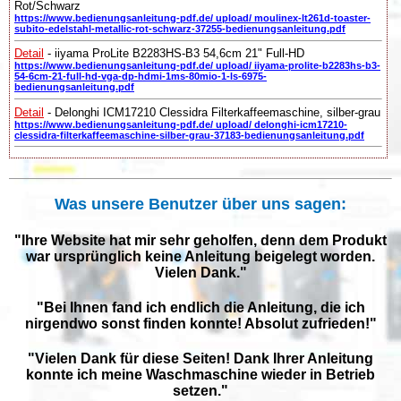
Rot/Schwarz
https://www.bedienungsanleitung-pdf.de/ upload/ moulinex-lt261d-toaster-
subito-edelstahl-metallic-rot-schwarz-37255-bedienungsanleitung.pdf
Detail
- iiyama ProLite B2283HS-B3 54,6cm 21" Full-HD
https://www.bedienungsanleitung-pdf.de/ upload/ iiyama-prolite-b2283hs-b3-
54-6cm-21-full-hd-vga-dp-hdmi-1ms-80mio-1-ls-6975-
bedienungsanleitung.pdf
Detail
- Delonghi ICM17210 Clessidra Filterkaffeemaschine, silber-grau
https://www.bedienungsanleitung-pdf.de/ upload/ delonghi-icm17210-
clessidra-filterkaffeemaschine-silber-grau-37183-bedienungsanleitung.pdf
Was unsere Benutzer über uns sagen:
"Ihre Website hat mir sehr geholfen, denn dem Produkt
war ursprünglich keine Anleitung beigelegt worden.
Vielen Dank."
"Bei Ihnen fand ich endlich die Anleitung, die ich
nirgendwo sonst finden konnte! Absolut zufrieden!"
"Vielen Dank für diese Seiten! Dank Ihrer Anleitung
konnte ich meine Waschmaschine wieder in Betrieb
setzen."