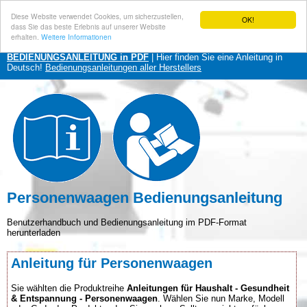
Diese Website verwendet Cookies, um sicherzustellen,
OK!
dass Sie das beste Erlebnis auf unserer Website
erhalten.
Weitere Informationen
BEDIENUNGSANLEITUNG in PDF
| Hier finden Sie eine Anleitung in
Deutsch!
Bedienungsanleitungen aller Herstellers
Personenwaagen Bedienungsanleitung
Benutzerhandbuch und Bedienungsanleitung im PDF-Format
herunterladen
Anleitung für Personenwaagen
Sie wählten die Produktreihe
Anleitungen für Haushalt - Gesundheit
& Entspannung - Personenwaagen
. Wählen Sie nun Marke, Modell