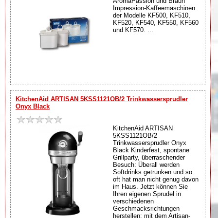
AromaPassion und Braun
Impression-Kaffeemaschinen
der Modelle KF500, KF510,
KF520, KF540, KF550, KF560
und KF570. ...
KitchenAid ARTISAN 5KSS1121OB/2 Trinkwassersprudler
Onyx Black
KitchenAid ARTISAN
5KSS1121OB/2
Trinkwassersprudler Onyx
Black Kinderfest, spontane
Grillparty, überraschender
Besuch: Überall werden
Softdrinks getrunken und so
oft hat man nicht genug davon
im Haus. Jetzt können Sie
Ihren eigenen Sprudel in
verschiedenen
Geschmacksrichtungen
herstellen: mit dem Artisan-