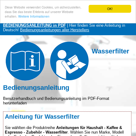
Diese Website verwendet Cookies, um sicherzustellen,
OK!
dass Sie das beste Erlebnis auf unserer Website
erhalten.
Weitere Informationen
BEDIENUNGSANLEITUNG in PDF
| Hier finden Sie eine Anleitung in
Deutsch!
Bedienungsanleitungen aller Herstellers
Wasserfilter
Bedienungsanleitung
Benutzerhandbuch und Bedienungsanleitung im PDF-Format
herunterladen
Anleitung für Wasserfilter
Sie wählten die Produktreihe
Anleitungen für Haushalt - Kaffee &
Espresso - Zubehör - Wasserfilter
. Wählen Sie nun Marke, Modell