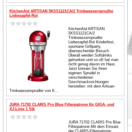
KitchenAid ARTISAN 5KSS1121CA/2 Trinkwassersprudler
Liebesapfel-Rot
KitchenAid ARTISAN
5KSS1121CA/2
Trinkwassersprudler
Liebesapfel-Rot Kinderfest,
spontane Grillparty,
überraschender Besuch:
Überall werden Softdrinks
getrunken und so oft hat man
nicht genug davon im Haus.
Jetzt können Sie Ihren
eigenen Sprudel in
verschiedenen
Geschmacksrichtungen
herstellen: mit dem Artisan-
Trinkwassersprudler von K...
JURA 71702 CLARIS Pro Blue Filterpatrone für GIGA- und
XJ-Linie 1 Stk
JURA 71702 CLARIS Pro Blue
Filterpatrone Mit dem Einsatz
der CLARIS-Filterpatrone