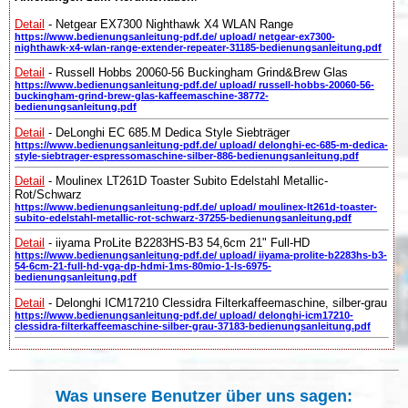
Detail
- Netgear EX7300 Nighthawk X4 WLAN Range
https://www.bedienungsanleitung-pdf.de/ upload/ netgear-ex7300-
nighthawk-x4-wlan-range-extender-repeater-31185-bedienungsanleitung.pdf
Detail
- Russell Hobbs 20060-56 Buckingham Grind&Brew Glas
https://www.bedienungsanleitung-pdf.de/ upload/ russell-hobbs-20060-56-
buckingham-grind-brew-glas-kaffeemaschine-38772-
bedienungsanleitung.pdf
Detail
- DeLonghi EC 685.M Dedica Style Siebträger
https://www.bedienungsanleitung-pdf.de/ upload/ delonghi-ec-685-m-dedica-
style-siebtrager-espressomaschine-silber-886-bedienungsanleitung.pdf
Detail
- Moulinex LT261D Toaster Subito Edelstahl Metallic-
Rot/Schwarz
https://www.bedienungsanleitung-pdf.de/ upload/ moulinex-lt261d-toaster-
subito-edelstahl-metallic-rot-schwarz-37255-bedienungsanleitung.pdf
Detail
- iiyama ProLite B2283HS-B3 54,6cm 21" Full-HD
https://www.bedienungsanleitung-pdf.de/ upload/ iiyama-prolite-b2283hs-b3-
54-6cm-21-full-hd-vga-dp-hdmi-1ms-80mio-1-ls-6975-
bedienungsanleitung.pdf
Detail
- Delonghi ICM17210 Clessidra Filterkaffeemaschine, silber-grau
https://www.bedienungsanleitung-pdf.de/ upload/ delonghi-icm17210-
clessidra-filterkaffeemaschine-silber-grau-37183-bedienungsanleitung.pdf
Was unsere Benutzer über uns sagen: