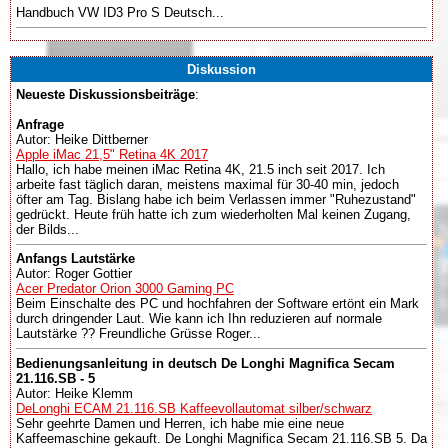
Handbuch VW ID3 Pro S Deutsch...
Diskussion
Neueste Diskussionsbeiträge
:
Anfrage
Autor: Heike Dittberner
Apple iMac 21,5" Retina 4K 2017
Hallo, ich habe meinen iMac Retina 4K, 21.5 inch seit 2017. Ich
arbeite fast täglich daran, meistens maximal für 30-40 min, jedoch
öfter am Tag. Bislang habe ich beim Verlassen immer "Ruhezustand"
gedrückt. Heute früh hatte ich zum wiederholten Mal keinen Zugang,
der Bilds...
Anfangs Lautstärke
Autor: Roger Gottier
Acer Predator Orion 3000 Gaming PC
Beim Einschalte des PC und hochfahren der Software ertönt ein Mark
durch dringender Laut. Wie kann ich Ihn reduzieren auf normale
Lautstärke ?? Freundliche Grüsse Roger...
Bedienungsanleitung in deutsch De Longhi Magnifica Secam
21.116.SB - 5
Autor: Heike Klemm
DeLonghi ECAM 21.116.SB Kaffeevollautomat silber/schwarz
Sehr geehrte Damen und Herren, ich habe mie eine neue
Kaffeemaschine gekauft. De Longhi Magnifica Secam 21.116.SB 5. Da