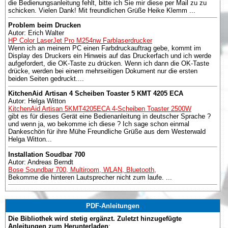
die Bedienungsanleitung fehlt, bitte ich Sie mir diese per Mail zu zu
schicken. Vielen Dank! Mit freundlichen Grüße Heike Klemm ...
Problem beim Drucken
Autor: Erich Walter
HP Color LaserJet Pro M254nw Farblaserdrucker
Wenn ich an meinem PC einen Farbdruckauftrag gebe, kommt im
Display des Druckers ein Hinweis auf das Druckerfach und ich werde
aufgefordert, die OK-Taste zu drücken. Wenn ich dann die OK-Taste
drücke, werden bei einem mehrseitigen Dokument nur die ersten
beiden Seiten gedruckt....
KitchenAid Artisan 4 Scheiben Toaster 5 KMT 4205 ECA
Autor: Helga Witton
KitchenAid Artisan 5KMT4205ECA 4-Scheiben Toaster 2500W
gibt es für dieses Gerät eine Bedienanleitung in deutscher Sprache ?
und wenn ja, wo bekomme ich diese ? Ich sage schon einmal
Dankeschön für ihre Mühe Freundliche Grüße aus dem Westerwald
Helga Witton...
Installation Soudbar 700
Autor: Andreas Berndt
Bose Soundbar 700, Multiroom, WLAN, Bluetooth,
Bekomme die hinteren Lautsprecher nicht zum laufe. ...
PDF-Anleitungen
Die Bibliothek wird stetig ergänzt. Zuletzt hinzugefügte
Anleitungen zum Herunterladen
: