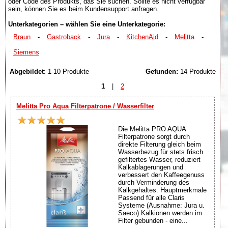
oder Code des Produkts, das Sie suchen. Sollte es nicht verfügbar
sein, können Sie es beim Kundensupport anfragen.
Unterkategorien – wählen Sie eine Unterkategorie:
Braun
-
Gastroback
-
Jura
-
KitchenAid
-
Melitta
-
Siemens
Abgebildet
: 1-10 Produkte
Gefunden:
14 Produkte
1
|
2
Melitta Pro Aqua Filterpatrone / Wasserfilter
Die Melitta PRO AQUA
Filterpatrone sorgt durch
direkte Filterung gleich beim
Wasserbezug für stets frisch
gefiltertes Wasser, reduziert
Kalkablagerungen und
verbessert den Kaffeegenuss
durch Verminderung des
Kalkgehaltes. Hauptmerkmale
Passend für alle Claris
Systeme (Ausnahme: Jura u.
Saeco) Kalkionen werden im
Filter gebunden - eine...