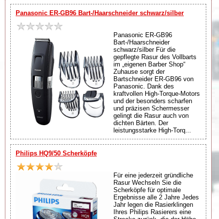
Panasonic ER-GB96 Bart-/Haarschneider schwarz/silber
Panasonic ER-GB96
Bart-/Haarschneider
schwarz/silber Für die
gepflegte Rasur des Vollbarts
im „eigenen Barber Shop“
Zuhause sorgt der
Bartschneider ER-GB96 von
Panasonic. Dank des
kraftvollen High-Torque-Motors
und der besonders scharfen
und präzisen Schermesser
gelingt die Rasur auch von
dichten Bärten. Der
leistungsstarke High-Torq...
Philips HQ9/50 Scherköpfe
Für eine jederzeit gründliche
Rasur Wechseln Sie die
Scherköpfe für optimale
Ergebnisse alle 2 Jahre Jedes
Jahr legen die Rasierklingen
Ihres Philips Rasierers eine