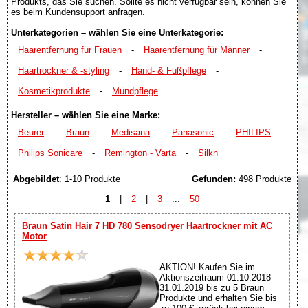
Produkts, das Sie suchen. Sollte es nicht verfügbar sein, können Sie
es beim Kundensupport anfragen.
Unterkategorien – wählen Sie eine Unterkategorie:
Haarentfernung für Frauen
-
Haarentfernung für Männer
-
Haartrockner & -styling
-
Hand- & Fußpflege
-
Kosmetikprodukte
-
Mundpflege
Hersteller – wählen Sie eine Marke:
Beurer
-
Braun
-
Medisana
-
Panasonic
-
PHILIPS
-
Philips Sonicare
-
Remington - Varta
-
Silkn
Abgebildet
: 1-10 Produkte
Gefunden:
498 Produkte
1
|
2
|
3
...
50
Braun Satin Hair 7 HD 780 Sensodryer Haartrockner mit AC
Motor
AKTION! Kaufen Sie im
Aktionszeitraum 01.10.2018 -
31.01.2019 bis zu 5 Braun
Produkte und erhalten Sie bis