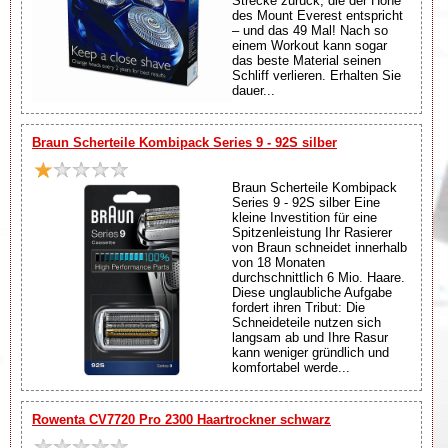
Strecke zurück, die der Höhe
des Mount Everest entspricht
– und das 49 Mal! Nach so
einem Workout kann sogar
das beste Material seinen
Schliff verlieren. Erhalten Sie
dauer...
Braun Scherteile Kombipack Series 9 - 92S silber
Braun Scherteile Kombipack
Series 9 - 92S silber Eine
kleine Investition für eine
Spitzenleistung Ihr Rasierer
von Braun schneidet innerhalb
von 18 Monaten
durchschnittlich 6 Mio. Haare.
Diese unglaubliche Aufgabe
fordert ihren Tribut: Die
Schneideteile nutzen sich
langsam ab und Ihre Rasur
kann weniger gründlich und
komfortabel werde...
Rowenta CV7720 Pro 2300 Haartrockner schwarz