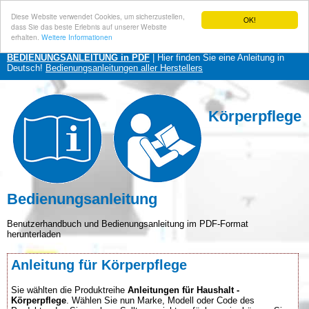
Diese Website verwendet Cookies, um sicherzustellen,
OK!
dass Sie das beste Erlebnis auf unserer Website
erhalten.
Weitere Informationen
BEDIENUNGSANLEITUNG in PDF
| Hier finden Sie eine Anleitung in
Deutsch!
Bedienungsanleitungen aller Herstellers
Körperpflege
Bedienungsanleitung
Benutzerhandbuch und Bedienungsanleitung im PDF-Format
herunterladen
Anleitung für Körperpflege
Sie wählten die Produktreihe
Anleitungen für Haushalt -
Körperpflege
. Wählen Sie nun Marke, Modell oder Code des