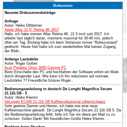
Diskussion
Neueste Diskussionsbeiträge
:
Anfrage
Autor: Heike Dittberner
Apple iMac 21,5" Retina 4K 2017
Hallo, ich habe meinen iMac Retina 4K, 21.5 inch seit 2017. Ich
arbeite fast täglich daran, meistens maximal für 30-40 min, jedoch
öfter am Tag. Bislang habe ich beim Verlassen immer "Ruhezustand"
gedrückt. Heute früh hatte ich zum wiederholten Mal keinen Zugang,
der Bilds...
Anfangs Lautstärke
Autor: Roger Gottier
Acer Predator Orion 3000 Gaming PC
Beim Einschalte des PC und hochfahren der Software ertönt ein Mark
durch dringender Laut. Wie kann ich Ihn reduzieren auf normale
Lautstärke ?? Freundliche Grüsse Roger...
Bedienungsanleitung in deutsch De Longhi Magnifica Secam
21.116.SB - 5
Autor: Heike Klemm
DeLonghi ECAM 21.116.SB Kaffeevollautomat silber/schwarz
Sehr geehrte Damen und Herren, ich habe mie eine neue
Kaffeemaschine gekauft. De Longhi Magnifica Secam 21.116.SB 5. Da
die Bedienungsanleitung fehlt, bitte ich Sie mir diese per Mail zu zu
schicken. Vielen Dank! Mit freundlichen Grüße Heike Klemm ...
Problem beim Drucken