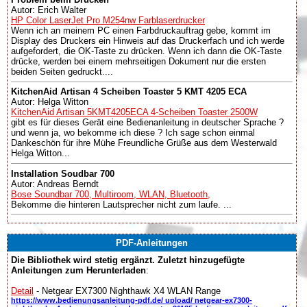
Autor: Erich Walter
HP Color LaserJet Pro M254nw Farblaserdrucker
Wenn ich an meinem PC einen Farbdruckauftrag gebe, kommt im
Display des Druckers ein Hinweis auf das Druckerfach und ich werde
aufgefordert, die OK-Taste zu drücken. Wenn ich dann die OK-Taste
drücke, werden bei einem mehrseitigen Dokument nur die ersten
beiden Seiten gedruckt....
KitchenAid Artisan 4 Scheiben Toaster 5 KMT 4205 ECA
Autor: Helga Witton
KitchenAid Artisan 5KMT4205ECA 4-Scheiben Toaster 2500W
gibt es für dieses Gerät eine Bedienanleitung in deutscher Sprache ?
und wenn ja, wo bekomme ich diese ? Ich sage schon einmal
Dankeschön für ihre Mühe Freundliche Grüße aus dem Westerwald
Helga Witton...
Installation Soudbar 700
Autor: Andreas Berndt
Bose Soundbar 700, Multiroom, WLAN, Bluetooth,
Bekomme die hinteren Lautsprecher nicht zum laufe. ...
PDF-Anleitungen
Die Bibliothek wird stetig ergänzt. Zuletzt hinzugefügte
Anleitungen zum Herunterladen
:
Detail
- Netgear EX7300 Nighthawk X4 WLAN Range
https://www.bedienungsanleitung-pdf.de/ upload/ netgear-ex7300-