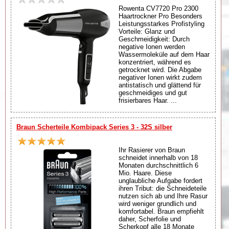
Rowenta CV7720 Pro 2300
Haartrockner Pro Besonders
Leistungsstarkes Profistyling
Vorteile: Glanz und
Geschmeidigkeit: Durch
negative Ionen werden
Wassermoleküle auf dem Haar
konzentriert, während es
getrocknet wird. Die Abgabe
negativer Ionen wirkt zudem
antistatisch und glättend für
geschmeidiges und gut
frisierbares Haar. ...
Braun Scherteile Kombipack Series 3 - 32S silber
Ihr Rasierer von Braun
schneidet innerhalb von 18
Monaten durchschnittlich 6
Mio. Haare. Diese
unglaubliche Aufgabe fordert
ihren Tribut: die Schneideteile
nutzen sich ab und Ihre Rasur
wird weniger grundlich und
komfortabel. Braun empfiehlt
daher, Scherfolie und
Scherkopf alle 18 Monate