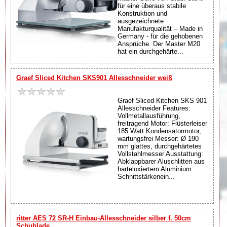
für eine überaus stabile
Konstruktion und
ausgezeichnete
Manufakturqualität – Made in
Germany - für die gehobenen
Ansprüche. Der Master M20
hat ein durchgehärte...
Graef Sliced Kitchen SKS901 Allesschneider weiß
Graef Sliced Kitchen SKS 901
Allesschneider Features:
Vollmetallausführung,
freitragend Motor: Flüsterleiser
185 Watt Kondensatormotor,
wartungsfrei Messer: Ø 190
mm glattes, durchgehärtetes
Vollstahlmesser Ausstattung:
Abklappbarer Aluschlitten aus
harteloxiertem Aluminium
Schnittstärkenein...
ritter AES 72 SR-H Einbau-Allesschneider silber f. 50cm
Schublade