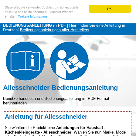
Diese Website verwendet Cookies, um sicherzustellen,
OK!
dass Sie das beste Erlebnis auf unserer Website
erhalten.
Weitere Informationen
BEDIENUNGSANLEITUNG in PDF
| Hier finden Sie eine Anleitung in
Deutsch!
Bedienungsanleitungen aller Herstellers
Allesschneider Bedienungsanleitung
Benutzerhandbuch und Bedienungsanleitung im PDF-Format
herunterladen
Anleitung für Allesschneider
Sie wählten die Produktreihe
Anleitungen für Haushalt -
Küchenkleingeräte - Allesschneider
. Wählen Sie nun Marke, Modell