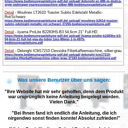
https://www.bedienungsanleitung-pdf.de/ upload/ delonghi-ec-685-m-dedica-
style-siebtrager-espressomaschine-silber-886-bedienungsanleitung.pdf
Detail
- Moulinex LT261D Toaster Subito Edelstahl Metallic-
Rot/Schwarz
https://www.bedienungsanleitung-pdf.de/ upload/ moulinex-lt261d-toaster-
subito-edelstahl-metallic-rot-schwarz-37255-bedienungsanleitung.pdf
Detail
- iiyama ProLite B2283HS-B3 54,6cm 21" Full-HD
https://www.bedienungsanleitung-pdf.de/ upload/ iiyama-prolite-b2283hs-b3-
54-6cm-21-full-hd-vga-dp-hdmi-1ms-80mio-1-ls-6975-
bedienungsanleitung.pdf
Detail
- Delonghi ICM17210 Clessidra Filterkaffeemaschine, silber-grau
https://www.bedienungsanleitung-pdf.de/ upload/ delonghi-icm17210-
clessidra-filterkaffeemaschine-silber-grau-37183-bedienungsanleitung.pdf
Was unsere Benutzer über uns sagen:
"Ihre Website hat mir sehr geholfen, denn dem Produkt
war ursprünglich keine Anleitung beigelegt worden.
Vielen Dank."
"Bei Ihnen fand ich endlich die Anleitung, die ich
nirgendwo sonst finden konnte! Absolut zufrieden!"