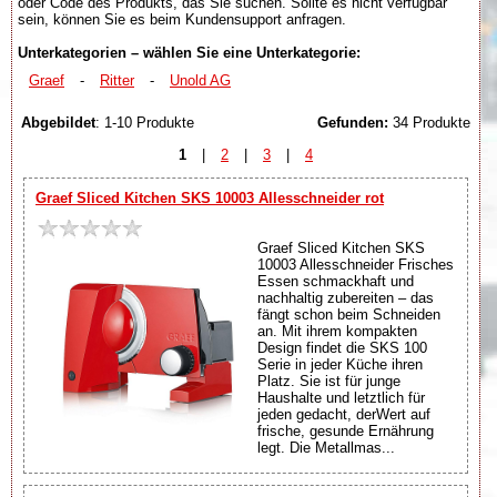
oder Code des Produkts, das Sie suchen. Sollte es nicht verfügbar
sein, können Sie es beim Kundensupport anfragen.
Unterkategorien – wählen Sie eine Unterkategorie:
Graef
-
Ritter
-
Unold AG
Abgebildet
: 1-10 Produkte
Gefunden:
34 Produkte
1
|
2
|
3
|
4
Graef Sliced Kitchen SKS 10003 Allesschneider rot
Graef Sliced Kitchen SKS
10003 Allesschneider Frisches
Essen schmackhaft und
nachhaltig zubereiten – das
fängt schon beim Schneiden
an. Mit ihrem kompakten
Design findet die SKS 100
Serie in jeder Küche ihren
Platz. Sie ist für junge
Haushalte und letztlich für
jeden gedacht, derWert auf
frische, gesunde Ernährung
legt. Die Metallmas...