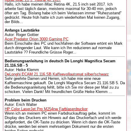
Hallo, ich habe meinen iMac Retina 4K, 21.5 inch seit 2017. Ich
arbeite fast täglich daran, meistens maximal für 30-40 min, jedoch
öfter am Tag. Bislang habe ich beim Verlassen immer "Ruhezustand"
gedrückt. Heute früh hatte ich zum wiederholten Mal keinen Zugang,
der Bilds...
Anfangs Lautstärke
Autor: Roger Gottier
Acer Predator Orion 3000 Gaming PC
Beim Einschalte des PC und hochfahren der Software ertönt ein Mark
durch dringender Laut. Wie kann ich Ihn reduzieren auf normale
Lautstärke ?? Freundliche Grüsse Roger...
Bedienungsanleitung in deutsch De Longhi Magnifica Secam
21.116.SB - 5
Autor: Heike Klemm
DeLonghi ECAM 21.116.SB Kaffeevollautomat silber/schwarz
Sehr geehrte Damen und Herren, ich habe mie eine neue
Kaffeemaschine gekauft. De Longhi Magnifica Secam 21.116.SB 5. Da
die Bedienungsanleitung fehlt, bitte ich Sie mir diese per Mail zu zu
schicken. Vielen Dank! Mit freundlichen Grüße Heike Klemm ...
Problem beim Drucken
Autor: Erich Walter
HP Color LaserJet Pro M254nw Farblaserdrucker
Wenn ich an meinem PC einen Farbdruckauftrag gebe, kommt im
Display des Druckers ein Hinweis auf das Druckerfach und ich werde
aufgefordert, die OK-Taste zu drücken. Wenn ich dann die OK-Taste
drücke, werden bei einem mehrseitigen Dokument nur die ersten
beiden Seiten gedruckt....