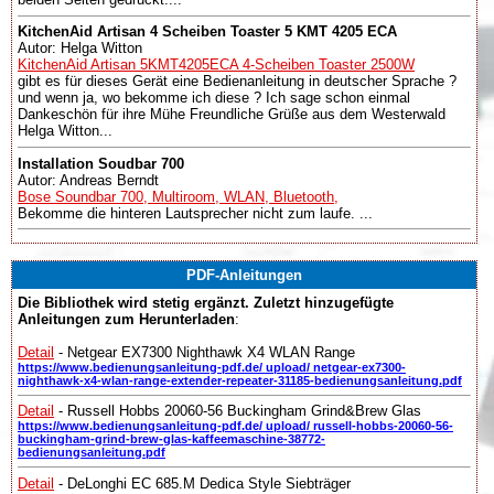
KitchenAid Artisan 4 Scheiben Toaster 5 KMT 4205 ECA
Autor: Helga Witton
KitchenAid Artisan 5KMT4205ECA 4-Scheiben Toaster 2500W
gibt es für dieses Gerät eine Bedienanleitung in deutscher Sprache ?
und wenn ja, wo bekomme ich diese ? Ich sage schon einmal
Dankeschön für ihre Mühe Freundliche Grüße aus dem Westerwald
Helga Witton...
Installation Soudbar 700
Autor: Andreas Berndt
Bose Soundbar 700, Multiroom, WLAN, Bluetooth,
Bekomme die hinteren Lautsprecher nicht zum laufe. ...
PDF-Anleitungen
Die Bibliothek wird stetig ergänzt. Zuletzt hinzugefügte
Anleitungen zum Herunterladen
:
Detail
- Netgear EX7300 Nighthawk X4 WLAN Range
https://www.bedienungsanleitung-pdf.de/ upload/ netgear-ex7300-
nighthawk-x4-wlan-range-extender-repeater-31185-bedienungsanleitung.pdf
Detail
- Russell Hobbs 20060-56 Buckingham Grind&Brew Glas
https://www.bedienungsanleitung-pdf.de/ upload/ russell-hobbs-20060-56-
buckingham-grind-brew-glas-kaffeemaschine-38772-
bedienungsanleitung.pdf
Detail
- DeLonghi EC 685.M Dedica Style Siebträger