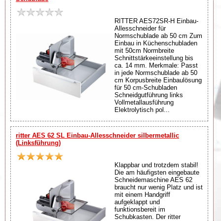
RITTER AES72SR-H Einbau-
Allesschneider für
Normschublade ab 50 cm Zum
Einbau in Küchenschubladen
mit 50cm Normbreite
Schnittstärkeeinstellung bis
ca. 14 mm. Merkmale: Passt
in jede Normschublade ab 50
cm Korpusbreite Einbaulösung
für 50 cm-Schubladen
Schneidgutführung links
Vollmetallausführung
Elektrolytisch pol...
ritter AES 62 SL Einbau-Allesschneider silbermetallic
(Linksführung)
Klappbar und trotzdem stabil!
Die am häufigsten eingebaute
Schneidemaschine AES 62
braucht nur wenig Platz und ist
mit einem Handgriff
aufgeklappt und
funktionsbereit im
Schubkasten. Der ritter