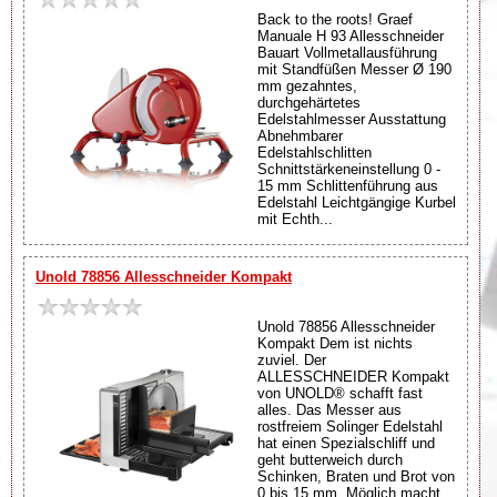
Back to the roots! Graef
Manuale H 93 Allesschneider
Bauart Vollmetallausführung
mit Standfüßen Messer Ø 190
mm gezahntes,
durchgehärtetes
Edelstahlmesser Ausstattung
Abnehmbarer
Edelstahlschlitten
Schnittstärkeneinstellung 0 -
15 mm Schlittenführung aus
Edelstahl Leichtgängige Kurbel
mit Echth...
Unold 78856 Allesschneider Kompakt
Unold 78856 Allesschneider
Kompakt Dem ist nichts
zuviel. Der
ALLESSCHNEIDER Kompakt
von UNOLD® schafft fast
alles. Das Messer aus
rostfreiem Solinger Edelstahl
hat einen Spezialschliff und
geht butterweich durch
Schinken, Braten und Brot von
0 bis 15 mm. Möglich macht