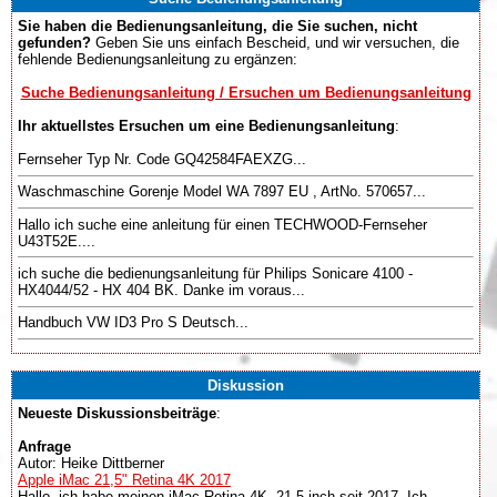
Sie haben die Bedienungsanleitung, die Sie suchen, nicht
gefunden?
Geben Sie uns einfach Bescheid, und wir versuchen, die
fehlende Bedienungsanleitung zu ergänzen:
Suche Bedienungsanleitung / Ersuchen um Bedienungsanleitung
Ihr aktuellstes Ersuchen um eine Bedienungsanleitung
:
Fernseher Typ Nr. Code GQ42584FAEXZG...
Waschmaschine Gorenje Model WA 7897 EU , ArtNo. 570657...
Hallo ich suche eine anleitung für einen TECHWOOD-Fernseher
U43T52E....
ich suche die bedienungsanleitung für Philips Sonicare 4100 -
HX4044/52 - HX 404 BK. Danke im voraus...
Handbuch VW ID3 Pro S Deutsch...
Diskussion
Neueste Diskussionsbeiträge
:
Anfrage
Autor: Heike Dittberner
Apple iMac 21,5" Retina 4K 2017
Hallo, ich habe meinen iMac Retina 4K, 21.5 inch seit 2017. Ich