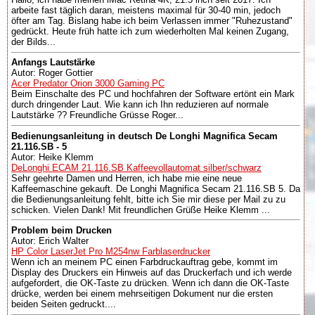
arbeite fast täglich daran, meistens maximal für 30-40 min, jedoch
öfter am Tag. Bislang habe ich beim Verlassen immer "Ruhezustand"
gedrückt. Heute früh hatte ich zum wiederholten Mal keinen Zugang,
der Bilds...
Anfangs Lautstärke
Autor: Roger Gottier
Acer Predator Orion 3000 Gaming PC
Beim Einschalte des PC und hochfahren der Software ertönt ein Mark
durch dringender Laut. Wie kann ich Ihn reduzieren auf normale
Lautstärke ?? Freundliche Grüsse Roger...
Bedienungsanleitung in deutsch De Longhi Magnifica Secam
21.116.SB - 5
Autor: Heike Klemm
DeLonghi ECAM 21.116.SB Kaffeevollautomat silber/schwarz
Sehr geehrte Damen und Herren, ich habe mie eine neue
Kaffeemaschine gekauft. De Longhi Magnifica Secam 21.116.SB 5. Da
die Bedienungsanleitung fehlt, bitte ich Sie mir diese per Mail zu zu
schicken. Vielen Dank! Mit freundlichen Grüße Heike Klemm ...
Problem beim Drucken
Autor: Erich Walter
HP Color LaserJet Pro M254nw Farblaserdrucker
Wenn ich an meinem PC einen Farbdruckauftrag gebe, kommt im
Display des Druckers ein Hinweis auf das Druckerfach und ich werde
aufgefordert, die OK-Taste zu drücken. Wenn ich dann die OK-Taste
drücke, werden bei einem mehrseitigen Dokument nur die ersten
beiden Seiten gedruckt....