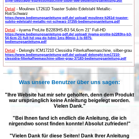
style-siebtrager-espressomaschine-silber-886-bedienungsanleitung.pdf
Detail
- Moulinex LT261D Toaster Subito Edelstahl Metallic-
Rot/Schwarz
https://www.bedienungsanleitung-pdf.de/ upload/ moulinex-lt261d-toaster-
subito-edelstahl-metallic-rot-schwarz-37255-bedienungsanleitung.pdf
Detail
- iiyama ProLite B2283HS-B3 54,6cm 21" Full-HD
https://www.bedienungsanleitung-pdf.de/ upload/ iiyama-prolite-b2283hs-b3-
54-6cm-21-full-hd-vga-dp-hdmi-1ms-80mio-1-ls-6975-
bedienungsanleitung.pdf
Detail
- Delonghi ICM17210 Clessidra Filterkaffeemaschine, silber-grau
https://www.bedienungsanleitung-pdf.de/ upload/ delonghi-icm17210-
clessidra-filterkaffeemaschine-silber-grau-37183-bedienungsanleitung.pdf
Was unsere Benutzer über uns sagen:
"Ihre Website hat mir sehr geholfen, denn dem Produkt
war ursprünglich keine Anleitung beigelegt worden.
Vielen Dank."
"Bei Ihnen fand ich endlich die Anleitung, die ich
nirgendwo sonst finden konnte! Absolut zufrieden!"
"Vielen Dank für diese Seiten! Dank Ihrer Anleitung