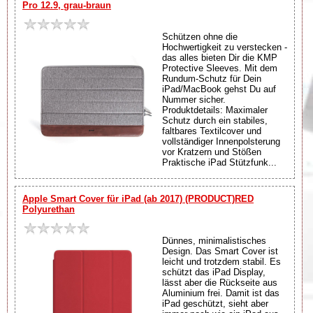
Pro 12.9, grau-braun
Schützen ohne die
Hochwertigkeit zu verstecken -
das alles bieten Dir die KMP
Protective Sleeves. Mit dem
Rundum-Schutz für Dein
iPad/MacBook gehst Du auf
Nummer sicher.
Produktdetails: Maximaler
Schutz durch ein stabiles,
faltbares Textilcover und
vollständiger Innenpolsterung
vor Kratzern und Stößen
Praktische iPad Stützfunk...
Apple Smart Cover für iPad (ab 2017) (PRODUCT)RED
Polyurethan
Dünnes, minimalistisches
Design. Das Smart Cover ist
leicht und trotzdem stabil. Es
schützt das iPad Display,
lässt aber die Rückseite aus
Aluminium frei. Damit ist das
iPad geschützt, sieht aber