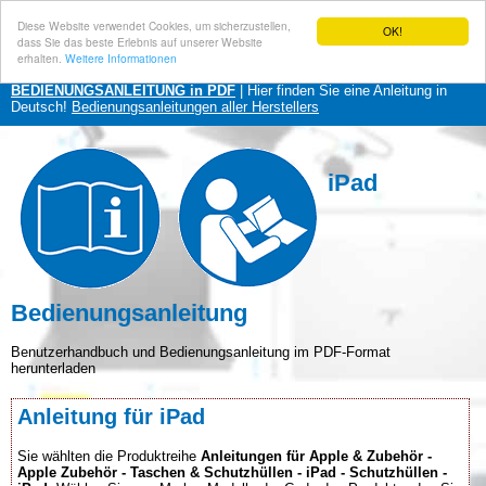
Diese Website verwendet Cookies, um sicherzustellen,
OK!
dass Sie das beste Erlebnis auf unserer Website
erhalten.
Weitere Informationen
BEDIENUNGSANLEITUNG in PDF
| Hier finden Sie eine Anleitung in
Deutsch!
Bedienungsanleitungen aller Herstellers
iPad
Bedienungsanleitung
Benutzerhandbuch und Bedienungsanleitung im PDF-Format
herunterladen
Anleitung für iPad
Sie wählten die Produktreihe
Anleitungen für Apple & Zubehör -
Apple Zubehör - Taschen & Schutzhüllen - iPad - Schutzhüllen -