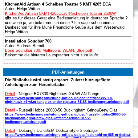
KitchenAid Artisan 4 Scheiben Toaster 5 KMT 4205 ECA
Autor: Helga Witton
KitchenAid Artisan 5KMT4205ECA 4-Scheiben Toaster 2500W
gibt es für dieses Gerät eine Bedienanleitung in deutscher Sprache ?
und wenn ja, wo bekomme ich diese ? Ich sage schon einmal
Dankeschön für ihre Mühe Freundliche Grüße aus dem Westerwald
Helga Witton...
Installation Soudbar 700
Autor: Andreas Berndt
Bose Soundbar 700, Multiroom, WLAN, Bluetooth,
Bekomme die hinteren Lautsprecher nicht zum laufe. ...
PDF-Anleitungen
Die Bibliothek wird stetig ergänzt. Zuletzt hinzugefügte
Anleitungen zum Herunterladen
:
Detail
- Netgear EX7300 Nighthawk X4 WLAN Range
https://www.bedienungsanleitung-pdf.de/ upload/ netgear-ex7300-
nighthawk-x4-wlan-range-extender-repeater-31185-bedienungsanleitung.pdf
Detail
- Russell Hobbs 20060-56 Buckingham Grind&Brew Glas
https://www.bedienungsanleitung-pdf.de/ upload/ russell-hobbs-20060-56-
buckingham-grind-brew-glas-kaffeemaschine-38772-
bedienungsanleitung.pdf
Detail
- DeLonghi EC 685.M Dedica Style Siebträger
https://www.bedienungsanleitung-pdf.de/ upload/ delonghi-ec-685-m-dedica-