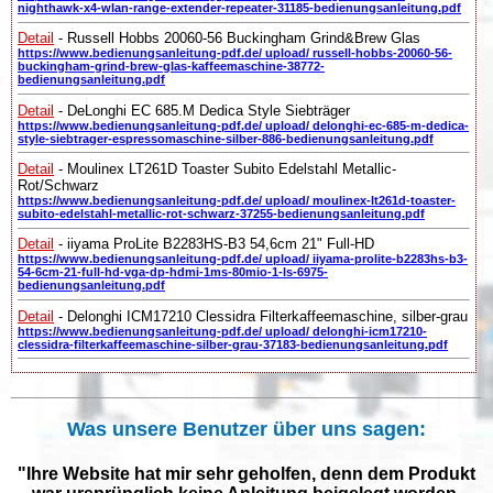
nighthawk-x4-wlan-range-extender-repeater-31185-bedienungsanleitung.pdf
Detail
- Russell Hobbs 20060-56 Buckingham Grind&Brew Glas
https://www.bedienungsanleitung-pdf.de/ upload/ russell-hobbs-20060-56-
buckingham-grind-brew-glas-kaffeemaschine-38772-
bedienungsanleitung.pdf
Detail
- DeLonghi EC 685.M Dedica Style Siebträger
https://www.bedienungsanleitung-pdf.de/ upload/ delonghi-ec-685-m-dedica-
style-siebtrager-espressomaschine-silber-886-bedienungsanleitung.pdf
Detail
- Moulinex LT261D Toaster Subito Edelstahl Metallic-
Rot/Schwarz
https://www.bedienungsanleitung-pdf.de/ upload/ moulinex-lt261d-toaster-
subito-edelstahl-metallic-rot-schwarz-37255-bedienungsanleitung.pdf
Detail
- iiyama ProLite B2283HS-B3 54,6cm 21" Full-HD
https://www.bedienungsanleitung-pdf.de/ upload/ iiyama-prolite-b2283hs-b3-
54-6cm-21-full-hd-vga-dp-hdmi-1ms-80mio-1-ls-6975-
bedienungsanleitung.pdf
Detail
- Delonghi ICM17210 Clessidra Filterkaffeemaschine, silber-grau
https://www.bedienungsanleitung-pdf.de/ upload/ delonghi-icm17210-
clessidra-filterkaffeemaschine-silber-grau-37183-bedienungsanleitung.pdf
Was unsere Benutzer über uns sagen:
"Ihre Website hat mir sehr geholfen, denn dem Produkt