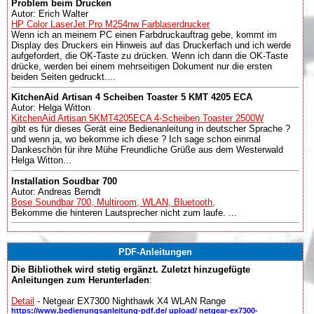
Problem beim Drucken
Autor: Erich Walter
HP Color LaserJet Pro M254nw Farblaserdrucker
Wenn ich an meinem PC einen Farbdruckauftrag gebe, kommt im
Display des Druckers ein Hinweis auf das Druckerfach und ich werde
aufgefordert, die OK-Taste zu drücken. Wenn ich dann die OK-Taste
drücke, werden bei einem mehrseitigen Dokument nur die ersten
beiden Seiten gedruckt....
KitchenAid Artisan 4 Scheiben Toaster 5 KMT 4205 ECA
Autor: Helga Witton
KitchenAid Artisan 5KMT4205ECA 4-Scheiben Toaster 2500W
gibt es für dieses Gerät eine Bedienanleitung in deutscher Sprache ?
und wenn ja, wo bekomme ich diese ? Ich sage schon einmal
Dankeschön für ihre Mühe Freundliche Grüße aus dem Westerwald
Helga Witton...
Installation Soudbar 700
Autor: Andreas Berndt
Bose Soundbar 700, Multiroom, WLAN, Bluetooth,
Bekomme die hinteren Lautsprecher nicht zum laufe. ...
PDF-Anleitungen
Die Bibliothek wird stetig ergänzt. Zuletzt hinzugefügte
Anleitungen zum Herunterladen
:
Detail
- Netgear EX7300 Nighthawk X4 WLAN Range
https://www.bedienungsanleitung-pdf.de/ upload/ netgear-ex7300-