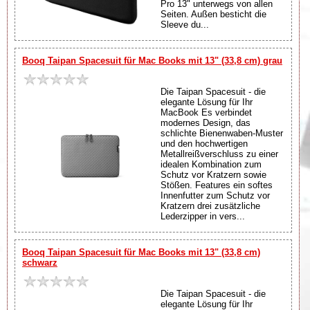
Pro 13" unterwegs von allen
Seiten. Außen besticht die
Sleeve du...
Booq Taipan Spacesuit für Mac Books mit 13" (33,8 cm) grau
Die Taipan Spacesuit - die
elegante Lösung für Ihr
MacBook Es verbindet
modernes Design, das
schlichte Bienenwaben-Muster
und den hochwertigen
Metallreißverschluss zu einer
idealen Kombination zum
Schutz vor Kratzern sowie
Stößen. Features ein softes
Innenfutter zum Schutz vor
Kratzern drei zusätzliche
Lederzipper in vers...
Booq Taipan Spacesuit für Mac Books mit 13" (33,8 cm)
schwarz
Die Taipan Spacesuit - die
elegante Lösung für Ihr