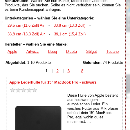
Schutzhüllen
. Wählen Sie nun Marke, Modell oder Code des
Produkts, das Sie suchen. Sollte es nicht verfügbar sein, können Sie
es beim Kundensupport anfragen.
Unterkategorien – wählen Sie eine Unterkategorie:
29,5 cm (11,6 Zoll) Air
-
33,8 cm (13,3 Zoll)
-
33,8 cm (13,3 Zoll) Air
-
39,1 cm (15,4 Zoll)
Hersteller – wählen Sie eine Marke:
Apple
-
Artwizz
-
Booq
-
Dicota
-
Stilgut
-
Tucano
Abgebildet
: 1-10 Produkte
Gefunden:
74 Produkte
1
|
2
|
3
...
8
Apple Lederhülle für 15" MacBook Pro - schwarz
Diese Hülle von Apple besteht
aus hochwertigem
europäischen Leder. Ein
weiches Futter aus Mikrofaser
schützt dein 15" MacBook
Pro, egal wohin du es
mitnimmst. ...