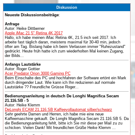
Diskussion
Neueste Diskussionsbeiträge
:
Anfrage
Autor: Heike Dittberner
Apple iMac 21,5" Retina 4K 2017
Hallo, ich habe meinen iMac Retina 4K, 21.5 inch seit 2017. Ich
arbeite fast täglich daran, meistens maximal für 30-40 min, jedoch
öfter am Tag. Bislang habe ich beim Verlassen immer "Ruhezustand"
gedrückt. Heute früh hatte ich zum wiederholten Mal keinen Zugang,
der Bilds...
Anfangs Lautstärke
Autor: Roger Gottier
Acer Predator Orion 3000 Gaming PC
Beim Einschalte des PC und hochfahren der Software ertönt ein Mark
durch dringender Laut. Wie kann ich Ihn reduzieren auf normale
Lautstärke ?? Freundliche Grüsse Roger...
Bedienungsanleitung in deutsch De Longhi Magnifica Secam
21.116.SB - 5
Autor: Heike Klemm
DeLonghi ECAM 21.116.SB Kaffeevollautomat silber/schwarz
Sehr geehrte Damen und Herren, ich habe mie eine neue
Kaffeemaschine gekauft. De Longhi Magnifica Secam 21.116.SB 5. Da
die Bedienungsanleitung fehlt, bitte ich Sie mir diese per Mail zu zu
schicken. Vielen Dank! Mit freundlichen Grüße Heike Klemm ...