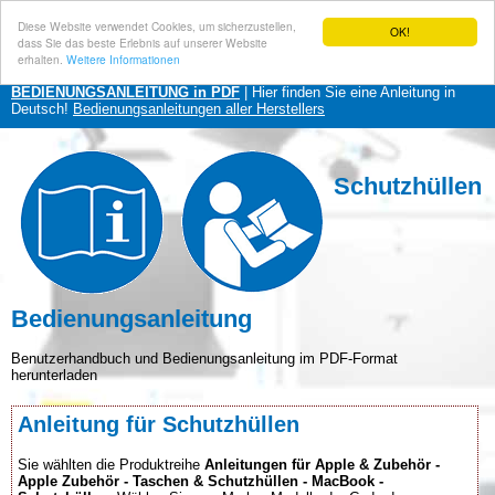
Diese Website verwendet Cookies, um sicherzustellen,
OK!
dass Sie das beste Erlebnis auf unserer Website
erhalten.
Weitere Informationen
BEDIENUNGSANLEITUNG in PDF
| Hier finden Sie eine Anleitung in
Deutsch!
Bedienungsanleitungen aller Herstellers
Schutzhüllen
Bedienungsanleitung
Benutzerhandbuch und Bedienungsanleitung im PDF-Format
herunterladen
Anleitung für Schutzhüllen
Sie wählten die Produktreihe
Anleitungen für Apple & Zubehör -
Apple Zubehör - Taschen & Schutzhüllen - MacBook -