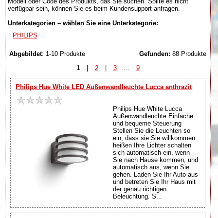
Modell oder Code des Produkts, das Sie suchen. Sollte es nicht
verfügbar sein, können Sie es beim Kundensupport anfragen.
Unterkategorien – wählen Sie eine Unterkategorie:
PHILIPS
Abgebildet
: 1-10 Produkte
Gefunden:
88 Produkte
1
|
2
|
3
...
9
Philips Hue White LED Außenwandleuchte Lucca anthrazit
Philips Hue White Lucca
Außenwandleuchte Einfache
und bequeme Steuerung
Stellen Sie die Leuchten so
ein, dass sie Sie willkommen
heißen Ihre Lichter schalten
sich automatisch ein, wenn
Sie nach Hause kommen, und
automatisch aus, wenn Sie
gehen. Laden Sie Ihr Auto aus
und betreten Sie Ihr Haus mit
der genau richtigen
Beleuchtung. S...