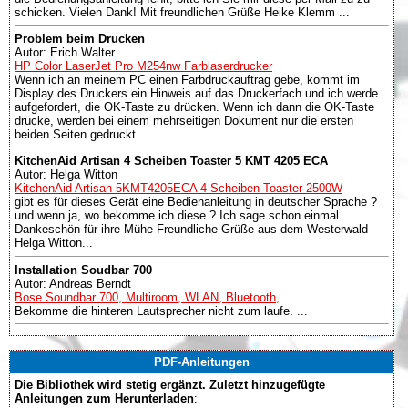
schicken. Vielen Dank! Mit freundlichen Grüße Heike Klemm ...
Problem beim Drucken
Autor: Erich Walter
HP Color LaserJet Pro M254nw Farblaserdrucker
Wenn ich an meinem PC einen Farbdruckauftrag gebe, kommt im
Display des Druckers ein Hinweis auf das Druckerfach und ich werde
aufgefordert, die OK-Taste zu drücken. Wenn ich dann die OK-Taste
drücke, werden bei einem mehrseitigen Dokument nur die ersten
beiden Seiten gedruckt....
KitchenAid Artisan 4 Scheiben Toaster 5 KMT 4205 ECA
Autor: Helga Witton
KitchenAid Artisan 5KMT4205ECA 4-Scheiben Toaster 2500W
gibt es für dieses Gerät eine Bedienanleitung in deutscher Sprache ?
und wenn ja, wo bekomme ich diese ? Ich sage schon einmal
Dankeschön für ihre Mühe Freundliche Grüße aus dem Westerwald
Helga Witton...
Installation Soudbar 700
Autor: Andreas Berndt
Bose Soundbar 700, Multiroom, WLAN, Bluetooth,
Bekomme die hinteren Lautsprecher nicht zum laufe. ...
PDF-Anleitungen
Die Bibliothek wird stetig ergänzt. Zuletzt hinzugefügte
Anleitungen zum Herunterladen
: