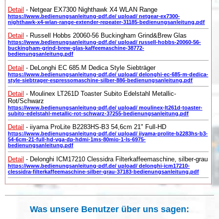
Detail
- Netgear EX7300 Nighthawk X4 WLAN Range
https://www.bedienungsanleitung-pdf.de/ upload/ netgear-ex7300-
nighthawk-x4-wlan-range-extender-repeater-31185-bedienungsanleitung.pdf
Detail
- Russell Hobbs 20060-56 Buckingham Grind&Brew Glas
https://www.bedienungsanleitung-pdf.de/ upload/ russell-hobbs-20060-56-
buckingham-grind-brew-glas-kaffeemaschine-38772-
bedienungsanleitung.pdf
Detail
- DeLonghi EC 685.M Dedica Style Siebträger
https://www.bedienungsanleitung-pdf.de/ upload/ delonghi-ec-685-m-dedica-
style-siebtrager-espressomaschine-silber-886-bedienungsanleitung.pdf
Detail
- Moulinex LT261D Toaster Subito Edelstahl Metallic-
Rot/Schwarz
https://www.bedienungsanleitung-pdf.de/ upload/ moulinex-lt261d-toaster-
subito-edelstahl-metallic-rot-schwarz-37255-bedienungsanleitung.pdf
Detail
- iiyama ProLite B2283HS-B3 54,6cm 21" Full-HD
https://www.bedienungsanleitung-pdf.de/ upload/ iiyama-prolite-b2283hs-b3-
54-6cm-21-full-hd-vga-dp-hdmi-1ms-80mio-1-ls-6975-
bedienungsanleitung.pdf
Detail
- Delonghi ICM17210 Clessidra Filterkaffeemaschine, silber-grau
https://www.bedienungsanleitung-pdf.de/ upload/ delonghi-icm17210-
clessidra-filterkaffeemaschine-silber-grau-37183-bedienungsanleitung.pdf
Was unsere Benutzer über uns sagen: