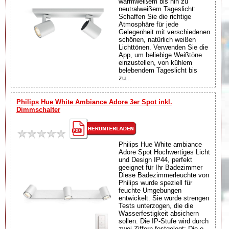
warmweißem bis hin zu
neutralweißem Tageslicht:
Schaffen Sie die richtige
Atmosphäre für jede
Gelegenheit mit verschiedenen
schönen, natürlich weißen
Lichttönen. Verwenden Sie die
App, um beliebige Weißtöne
einzustellen, von kühlem
belebendem Tageslicht bis
zu...
Philips Hue White Ambiance Adore 3er Spot inkl.
Dimmschalter
Philips Hue White ambiance
Adore Spot Hochwertiges Licht
und Design IP44, perfekt
geeignet für Ihr Badezimmer
Diese Badezimmerleuchte von
Philips wurde speziell für
feuchte Umgebungen
entwickelt. Sie wurde strengen
Tests unterzogen, die die
Wasserfestigkeit absichern
sollen. Die IP-Stufe wird durch
zwei Ziffern festgelegt: Die e...