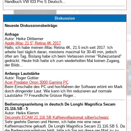
Handbuch VW ID3 Pro S Deutsch...
Diskussion
Neueste Diskussionsbeiträge
:
Anfrage
Autor: Heike Dittberner
Apple iMac 21,5" Retina 4K 2017
Hallo, ich habe meinen iMac Retina 4K, 21.5 inch seit 2017. Ich
arbeite fast täglich daran, meistens maximal für 30-40 min, jedoch
öfter am Tag. Bislang habe ich beim Verlassen immer "Ruhezustand"
gedrückt. Heute früh hatte ich zum wiederholten Mal keinen Zugang,
der Bilds...
Anfangs Lautstärke
Autor: Roger Gottier
Acer Predator Orion 3000 Gaming PC
Beim Einschalte des PC und hochfahren der Software ertönt ein Mark
durch dringender Laut. Wie kann ich Ihn reduzieren auf normale
Lautstärke ?? Freundliche Grüsse Roger...
Bedienungsanleitung in deutsch De Longhi Magnifica Secam
21.116.SB - 5
Autor: Heike Klemm
DeLonghi ECAM 21.116.SB Kaffeevollautomat silber/schwarz
Sehr geehrte Damen und Herren, ich habe mie eine neue
Kaffeemaschine gekauft. De Longhi Magnifica Secam 21.116.SB 5. Da
die Bedienungsanleitung fehlt, bitte ich Sie mir diese per Mail zu zu