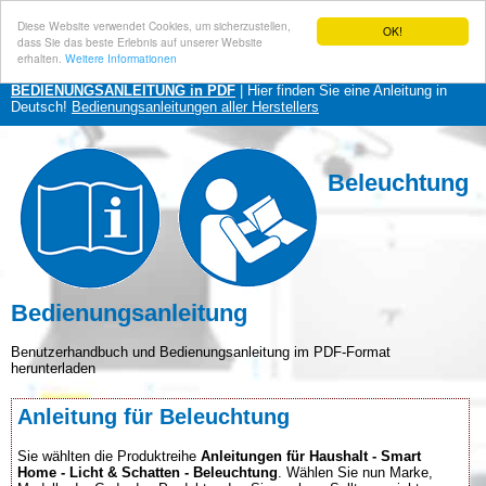
Diese Website verwendet Cookies, um sicherzustellen,
OK!
dass Sie das beste Erlebnis auf unserer Website
erhalten.
Weitere Informationen
BEDIENUNGSANLEITUNG in PDF
| Hier finden Sie eine Anleitung in
Deutsch!
Bedienungsanleitungen aller Herstellers
Beleuchtung
Bedienungsanleitung
Benutzerhandbuch und Bedienungsanleitung im PDF-Format
herunterladen
Anleitung für Beleuchtung
Sie wählten die Produktreihe
Anleitungen für Haushalt - Smart
Home - Licht & Schatten - Beleuchtung
. Wählen Sie nun Marke,