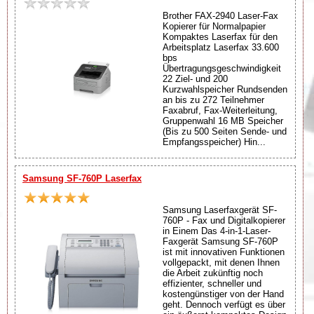
Brother FAX-2940 Laser-Fax
Kopierer für Normalpapier
Kompaktes Laserfax für den
Arbeitsplatz Laserfax 33.600
bps
Übertragungsgeschwindigkeit
22 Ziel- und 200
Kurzwahlspeicher Rundsenden
an bis zu 272 Teilnehmer
Faxabruf, Fax-Weiterleitung,
Gruppenwahl 16 MB Speicher
(Bis zu 500 Seiten Sende- und
Empfangsspeicher) Hin...
Samsung SF-760P Laserfax
Samsung Laserfaxgerät SF-
760P - Fax und Digitalkopierer
in Einem Das 4-in-1-Laser-
Faxgerät Samsung SF-760P
ist mit innovativen Funktionen
vollgepackt, mit denen Ihnen
die Arbeit zukünftig noch
effizienter, schneller und
kostengünstiger von der Hand
geht. Dennoch verfügt es über