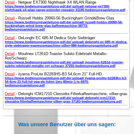
Detail
- Netgear EX7300 Nighthawk X4 WLAN Range
https://www.bedienungsanleitung-pdf.de/ upload/ netgear-ex7300-
nighthawk-x4-wlan-range-extender-repeater-31185-bedienungsanleitung.pdf
Detail
- Russell Hobbs 20060-56 Buckingham Grind&Brew Glas
https://www.bedienungsanleitung-pdf.de/ upload/ russell-hobbs-20060-56-
buckingham-grind-brew-glas-kaffeemaschine-38772-
bedienungsanleitung.pdf
Detail
- DeLonghi EC 685.M Dedica Style Siebträger
https://www.bedienungsanleitung-pdf.de/ upload/ delonghi-ec-685-m-dedica-
style-siebtrager-espressomaschine-silber-886-bedienungsanleitung.pdf
Detail
- Moulinex LT261D Toaster Subito Edelstahl Metallic-
Rot/Schwarz
https://www.bedienungsanleitung-pdf.de/ upload/ moulinex-lt261d-toaster-
subito-edelstahl-metallic-rot-schwarz-37255-bedienungsanleitung.pdf
Detail
- iiyama ProLite B2283HS-B3 54,6cm 21" Full-HD
https://www.bedienungsanleitung-pdf.de/ upload/ iiyama-prolite-b2283hs-b3-
54-6cm-21-full-hd-vga-dp-hdmi-1ms-80mio-1-ls-6975-
bedienungsanleitung.pdf
Detail
- Delonghi ICM17210 Clessidra Filterkaffeemaschine, silber-grau
https://www.bedienungsanleitung-pdf.de/ upload/ delonghi-icm17210-
clessidra-filterkaffeemaschine-silber-grau-37183-bedienungsanleitung.pdf
Was unsere Benutzer über uns sagen: