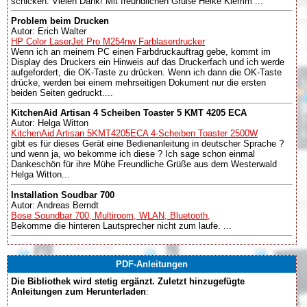
schicken. Vielen Dank! Mit freundlichen Grüße Heike Klemm ...
Problem beim Drucken
Autor: Erich Walter
HP Color LaserJet Pro M254nw Farblaserdrucker
Wenn ich an meinem PC einen Farbdruckauftrag gebe, kommt im
Display des Druckers ein Hinweis auf das Druckerfach und ich werde
aufgefordert, die OK-Taste zu drücken. Wenn ich dann die OK-Taste
drücke, werden bei einem mehrseitigen Dokument nur die ersten
beiden Seiten gedruckt....
KitchenAid Artisan 4 Scheiben Toaster 5 KMT 4205 ECA
Autor: Helga Witton
KitchenAid Artisan 5KMT4205ECA 4-Scheiben Toaster 2500W
gibt es für dieses Gerät eine Bedienanleitung in deutscher Sprache ?
und wenn ja, wo bekomme ich diese ? Ich sage schon einmal
Dankeschön für ihre Mühe Freundliche Grüße aus dem Westerwald
Helga Witton...
Installation Soudbar 700
Autor: Andreas Berndt
Bose Soundbar 700, Multiroom, WLAN, Bluetooth,
Bekomme die hinteren Lautsprecher nicht zum laufe. ...
PDF-Anleitungen
Die Bibliothek wird stetig ergänzt. Zuletzt hinzugefügte
Anleitungen zum Herunterladen
: