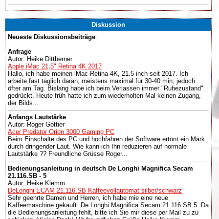
Diskussion
Neueste Diskussionsbeiträge
:
Anfrage
Autor: Heike Dittberner
Apple iMac 21,5" Retina 4K 2017
Hallo, ich habe meinen iMac Retina 4K, 21.5 inch seit 2017. Ich
arbeite fast täglich daran, meistens maximal für 30-40 min, jedoch
öfter am Tag. Bislang habe ich beim Verlassen immer "Ruhezustand"
gedrückt. Heute früh hatte ich zum wiederholten Mal keinen Zugang,
der Bilds...
Anfangs Lautstärke
Autor: Roger Gottier
Acer Predator Orion 3000 Gaming PC
Beim Einschalte des PC und hochfahren der Software ertönt ein Mark
durch dringender Laut. Wie kann ich Ihn reduzieren auf normale
Lautstärke ?? Freundliche Grüsse Roger...
Bedienungsanleitung in deutsch De Longhi Magnifica Secam
21.116.SB - 5
Autor: Heike Klemm
DeLonghi ECAM 21.116.SB Kaffeevollautomat silber/schwarz
Sehr geehrte Damen und Herren, ich habe mie eine neue
Kaffeemaschine gekauft. De Longhi Magnifica Secam 21.116.SB 5. Da
die Bedienungsanleitung fehlt, bitte ich Sie mir diese per Mail zu zu