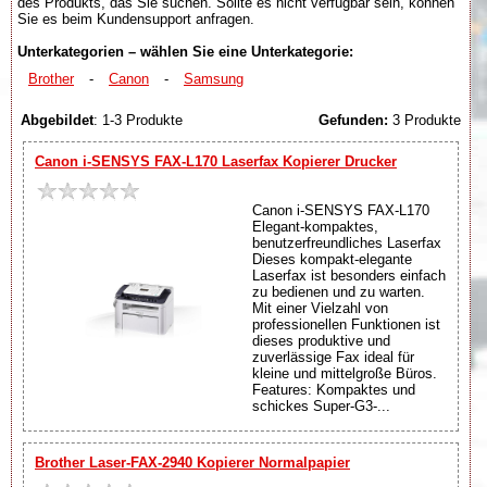
des Produkts, das Sie suchen. Sollte es nicht verfügbar sein, können
Sie es beim Kundensupport anfragen.
Unterkategorien – wählen Sie eine Unterkategorie:
Brother
-
Canon
-
Samsung
Abgebildet
: 1-3 Produkte
Gefunden:
3 Produkte
Canon i-SENSYS FAX-L170 Laserfax Kopierer Drucker
Canon i-SENSYS FAX-L170
Elegant-kompaktes,
benutzerfreundliches Laserfax
Dieses kompakt-elegante
Laserfax ist besonders einfach
zu bedienen und zu warten.
Mit einer Vielzahl von
professionellen Funktionen ist
dieses produktive und
zuverlässige Fax ideal für
kleine und mittelgroße Büros.
Features: Kompaktes und
schickes Super-G3-...
Brother Laser-FAX-2940 Kopierer Normalpapier