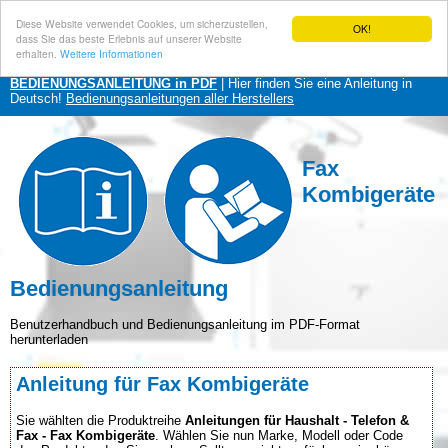
Diese Website verwendet Cookies, um sicherzustellen,
OK!
dass Sie das beste Erlebnis auf unserer Website
erhalten.
Weitere Informationen
BEDIENUNGSANLEITUNG in PDF
| Hier finden Sie eine Anleitung in
Deutsch!
Bedienungsanleitungen aller Herstellers
Fax
Kombigeräte
Bedienungsanleitung
Benutzerhandbuch und Bedienungsanleitung im PDF-Format
herunterladen
Anleitung für Fax Kombigeräte
Sie wählten die Produktreihe
Anleitungen für Haushalt - Telefon &
Fax - Fax Kombigeräte
. Wählen Sie nun Marke, Modell oder Code