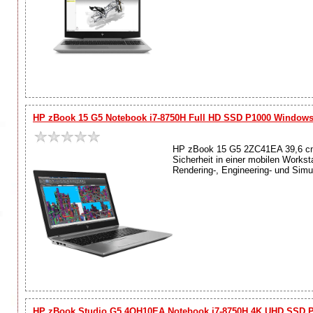
HP zBook 15 G5 Notebook i7-8750H Full HD SSD P1000 Windows
HP zBook 15 G5 2ZC41EA 39,6 cm (
Sicherheit in einer mobilen Workst
Rendering-, Engineering- und Simu
HP zBook Studio G5 4QH10EA Notebook i7-8750H 4K UHD SSD 