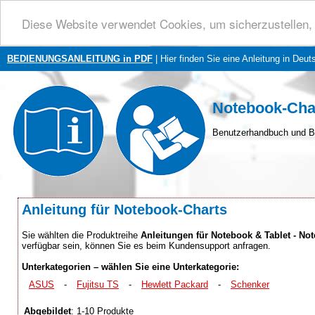
Diese Website verwendet Cookies, um sicherzustellen, 
BEDIENUNGSANLEITUNG in PDF
| Hier finden Sie eine Anleitung in Deut
Notebook-Cha
Benutzerhandbuch und B
Anleitung für Notebook-Charts
Sie wählten die Produktreihe
Anleitungen für Notebook & Tablet - No
verfügbar sein, können Sie es beim Kundensupport anfragen.
Unterkategorien – wählen Sie eine Unterkategorie:
ASUS
-
Fujitsu TS
-
Hewlett Packard
-
Schenker
Abgebildet
: 1-10 Produkte