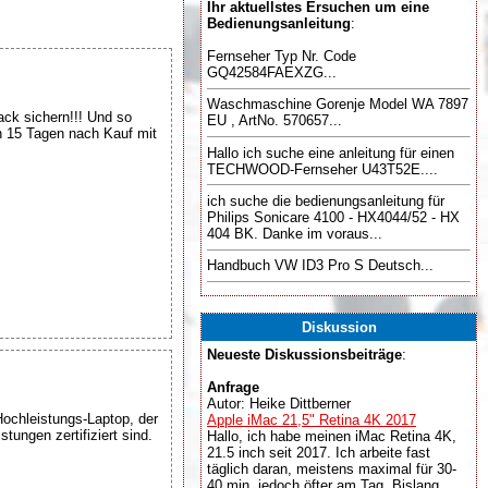
Ihr aktuellstes Ersuchen um eine
Bedienungsanleitung
:
Fernseher Typ Nr. Code
GQ42584FAEXZG...
Waschmaschine Gorenje Model WA 7897
ck sichern!!! Und so
EU , ArtNo. 570657...
von 15 Tagen nach Kauf mit
Hallo ich suche eine anleitung für einen
TECHWOOD-Fernseher U43T52E....
ich suche die bedienungsanleitung für
Philips Sonicare 4100 - HX4044/52 - HX
404 BK. Danke im voraus...
Handbuch VW ID3 Pro S Deutsch...
Diskussion
Neueste Diskussionsbeiträge
:
Anfrage
Autor: Heike Dittberner
ochleistungs-Laptop, der
Apple iMac 21,5" Retina 4K 2017
tungen zertifiziert sind.
Hallo, ich habe meinen iMac Retina 4K,
21.5 inch seit 2017. Ich arbeite fast
täglich daran, meistens maximal für 30-
40 min, jedoch öfter am Tag. Bislang