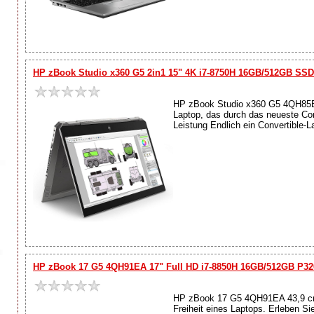
HP zBook Studio x360 G5 2in1 15" 4K i7-8750H 16GB/512GB SSD
HP zBook Studio x360 G5 4QH85EA 1
Laptop, das durch das neueste Con
Leistung Endlich ein Convertible-La
HP zBook 17 G5 4QH91EA 17" Full HD i7-8850H 16GB/512GB P32
HP zBook 17 G5 4QH91EA 43,9 cm (
Freiheit eines Laptops. Erleben S