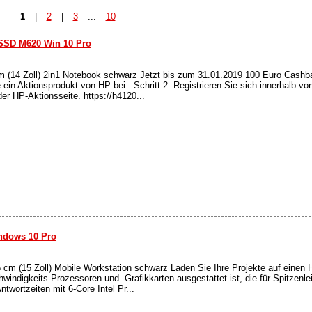
1
|
2
|
3
...
10
SSD M620 Win 10 Pro
14 Zoll) 2in1 Notebook schwarz Jetzt bis zum 31.01.2019 100 Euro Cashba
ie ein Aktionsprodukt von HP bei . Schritt 2: Registrieren Sie sich innerhalb 
r HP-Aktionsseite. https://h4120...
ndows 10 Pro
 (15 Zoll) Mobile Workstation schwarz Laden Sie Ihre Projekte auf einen H
indigkeits-Prozessoren und -Grafikkarten ausgestattet ist, die für Spitzenleis
twortzeiten mit 6-Core Intel Pr...