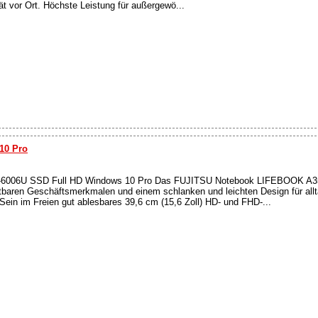
tät vor Ort. Höchste Leistung für außergewö...
10 Pro
i3-6006U SSD Full HD Windows 10 Pro Das FUJITSU Notebook LIFEBOOK A357
tbaren Geschäftsmerkmalen und einem schlanken und leichten Design für allt
ein im Freien gut ablesbares 39,6 cm (15,6 Zoll) HD- und FHD-...