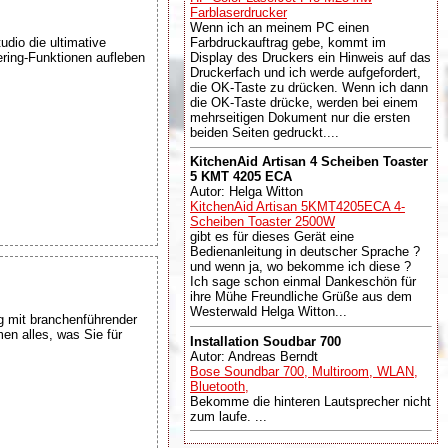
Farblaserdrucker
Wenn ich an meinem PC einen
io die ultimative
Farbdruckauftrag gebe, kommt im
ering-Funktionen aufleben
Display des Druckers ein Hinweis auf das
Druckerfach und ich werde aufgefordert,
die OK-Taste zu drücken. Wenn ich dann
die OK-Taste drücke, werden bei einem
mehrseitigen Dokument nur die ersten
beiden Seiten gedruckt....
KitchenAid Artisan 4 Scheiben Toaster
5 KMT 4205 ECA
Autor: Helga Witton
KitchenAid Artisan 5KMT4205ECA 4-
Scheiben Toaster 2500W
gibt es für dieses Gerät eine
Bedienanleitung in deutscher Sprache ?
und wenn ja, wo bekomme ich diese ?
Ich sage schon einmal Dankeschön für
ihre Mühe Freundliche Grüße aus dem
Westerwald Helga Witton...
 mit branchenführender
en alles, was Sie für
Installation Soudbar 700
Autor: Andreas Berndt
Bose Soundbar 700, Multiroom, WLAN,
Bluetooth,
Bekomme die hinteren Lautsprecher nicht
zum laufe. ...