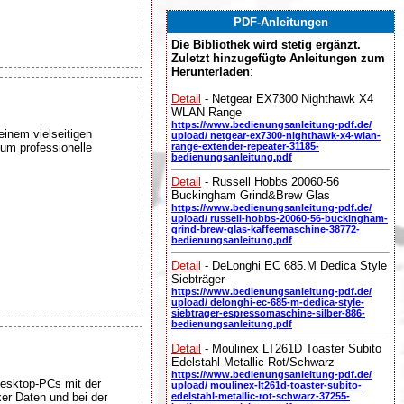
PDF-Anleitungen
Die Bibliothek wird stetig ergänzt.
Zuletzt hinzugefügte Anleitungen zum
Herunterladen
:
Detail
- Netgear EX7300 Nighthawk X4
WLAN Range
https://www.bedienungsanleitung-pdf.de/
inem vielseitigen
upload/ netgear-ex7300-nighthawk-x4-wlan-
dum professionelle
range-extender-repeater-31185-
bedienungsanleitung.pdf
Detail
- Russell Hobbs 20060-56
Buckingham Grind&Brew Glas
https://www.bedienungsanleitung-pdf.de/
upload/ russell-hobbs-20060-56-buckingham-
grind-brew-glas-kaffeemaschine-38772-
bedienungsanleitung.pdf
Detail
- DeLonghi EC 685.M Dedica Style
Siebträger
https://www.bedienungsanleitung-pdf.de/
upload/ delonghi-ec-685-m-dedica-style-
siebtrager-espressomaschine-silber-886-
bedienungsanleitung.pdf
Detail
- Moulinex LT261D Toaster Subito
Edelstahl Metallic-Rot/Schwarz
https://www.bedienungsanleitung-pdf.de/
Desktop-PCs mit der
upload/ moulinex-lt261d-toaster-subito-
er Daten und bei der
edelstahl-metallic-rot-schwarz-37255-