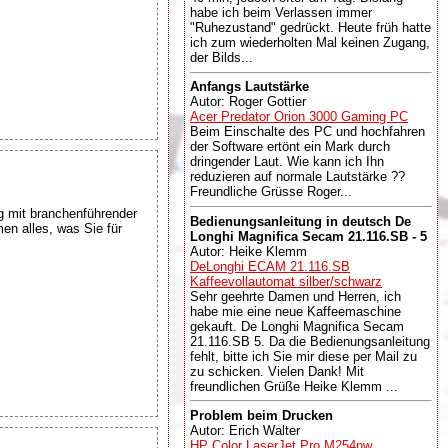
habe ich beim Verlassen immer
"Ruhezustand" gedrückt. Heute früh hatte
ich zum wiederholten Mal keinen Zugang,
der Bilds...
Anfangs Lautstärke
Autor: Roger Gottier
Acer Predator Orion 3000 Gaming PC
Beim Einschalte des PC und hochfahren
der Software ertönt ein Mark durch
dringender Laut. Wie kann ich Ihn
reduzieren auf normale Lautstärke ??
Freundliche Grüsse Roger...
 mit branchenführender
Bedienungsanleitung in deutsch De
en alles, was Sie für
Longhi Magnifica Secam 21.116.SB - 5
Autor: Heike Klemm
DeLonghi ECAM 21.116.SB
Kaffeevollautomat silber/schwarz
Sehr geehrte Damen und Herren, ich
habe mie eine neue Kaffeemaschine
gekauft. De Longhi Magnifica Secam
21.116.SB 5. Da die Bedienungsanleitung
fehlt, bitte ich Sie mir diese per Mail zu
zu schicken. Vielen Dank! Mit
freundlichen Grüße Heike Klemm ...
Problem beim Drucken
Autor: Erich Walter
HP Color LaserJet Pro M254nw