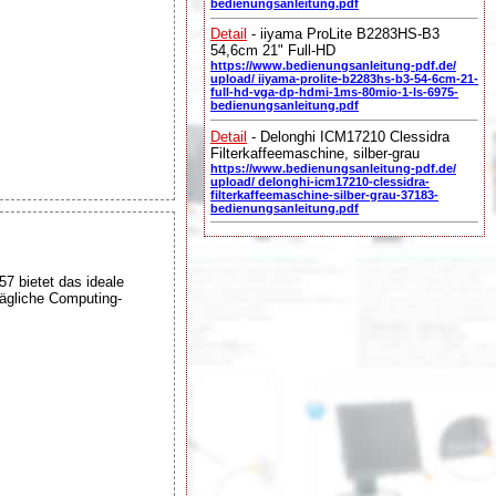
bedienungsanleitung.pdf
Detail
- iiyama ProLite B2283HS-B3
54,6cm 21" Full-HD
https://www.bedienungsanleitung-pdf.de/
upload/ iiyama-prolite-b2283hs-b3-54-6cm-21-
full-hd-vga-dp-hdmi-1ms-80mio-1-ls-6975-
bedienungsanleitung.pdf
Detail
- Delonghi ICM17210 Clessidra
Filterkaffeemaschine, silber-grau
https://www.bedienungsanleitung-pdf.de/
upload/ delonghi-icm17210-clessidra-
filterkaffeemaschine-silber-grau-37183-
bedienungsanleitung.pdf
 bietet das ideale
ägliche Computing-