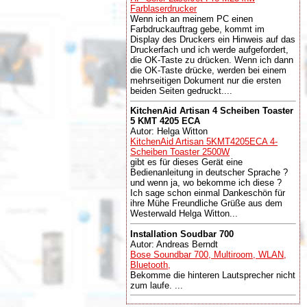
Farblaserdrucker
Wenn ich an meinem PC einen
Farbdruckauftrag gebe, kommt im
Display des Druckers ein Hinweis auf das
Druckerfach und ich werde aufgefordert,
die OK-Taste zu drücken. Wenn ich dann
die OK-Taste drücke, werden bei einem
mehrseitigen Dokument nur die ersten
beiden Seiten gedruckt....
KitchenAid Artisan 4 Scheiben Toaster
5 KMT 4205 ECA
Autor: Helga Witton
KitchenAid Artisan 5KMT4205ECA 4-
Scheiben Toaster 2500W
gibt es für dieses Gerät eine
Bedienanleitung in deutscher Sprache ?
und wenn ja, wo bekomme ich diese ?
Ich sage schon einmal Dankeschön für
ihre Mühe Freundliche Grüße aus dem
Westerwald Helga Witton...
Installation Soudbar 700
Autor: Andreas Berndt
Bose Soundbar 700, Multiroom, WLAN,
Bluetooth,
Bekomme die hinteren Lautsprecher nicht
zum laufe. ...