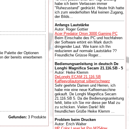
habe ich beim Verlassen immer
"Ruhezustand" gedrückt. Heute früh hatte
ich zum wiederholten Mal keinen Zugang,
der Bilds...
Anfangs Lautstärke
Autor: Roger Gottier
Acer Predator Orion 3000 Gaming PC
Beim Einschalte des PC und hochfahren
der Software ertönt ein Mark durch
dringender Laut. Wie kann ich Ihn
reduzieren auf normale Lautstärke ??
ie Palette der Optionen
Freundliche Grüsse Roger...
n der bereits erworbenen
Bedienungsanleitung in deutsch De
Longhi Magnifica Secam 21.116.SB - 5
Autor: Heike Klemm
DeLonghi ECAM 21.116.SB
Kaffeevollautomat silber/schwarz
Sehr geehrte Damen und Herren, ich
habe mie eine neue Kaffeemaschine
gekauft. De Longhi Magnifica Secam
21.116.SB 5. Da die Bedienungsanleitung
fehlt, bitte ich Sie mir diese per Mail zu
zu schicken. Vielen Dank! Mit
freundlichen Grüße Heike Klemm ...
Gefunden:
3 Produkte
Problem beim Drucken
Autor: Erich Walter
HP Color LaserJet Pro M254nw