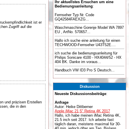
Ihr aktuellstes Ersuchen um eine
Bedienungsanleitung
:
Fernseher Typ Nr. Code
GQ42584FAEXZG...
ruckempfindlichkeit ist er
hen Zugriff auf die
Waschmaschine Gorenje Model WA 7897
EU , ArtNo. 570657...
Hallo ich suche eine anleitung für einen
TECHWOOD-Fernseher U43T52E....
ich suche die bedienungsanleitung für
Philips Sonicare 4100 - HX4044/52 - HX
404 BK. Danke im voraus...
Handbuch VW ID3 Pro S Deutsch...
Diskussion
Neueste Diskussionsbeiträge
:
en und präzisen Erstellen
Anfrage
ssen, die in den
Autor: Heike Dittberner
Apple iMac 21,5" Retina 4K 2017
Hallo, ich habe meinen iMac Retina 4K,
21.5 inch seit 2017. Ich arbeite fast
täglich daran, meistens maximal für 30-
40 min, jedoch öfter am Tag. Bislang