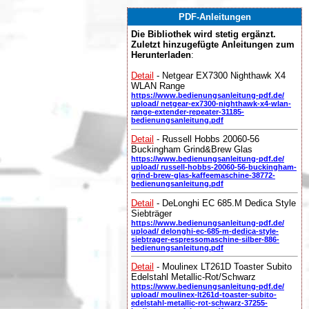
PDF-Anleitungen
Die Bibliothek wird stetig ergänzt.
Zuletzt hinzugefügte Anleitungen zum
Herunterladen
:
Detail
- Netgear EX7300 Nighthawk X4
WLAN Range
https://www.bedienungsanleitung-pdf.de/
upload/ netgear-ex7300-nighthawk-x4-wlan-
range-extender-repeater-31185-
bedienungsanleitung.pdf
Detail
- Russell Hobbs 20060-56
Buckingham Grind&Brew Glas
https://www.bedienungsanleitung-pdf.de/
upload/ russell-hobbs-20060-56-buckingham-
grind-brew-glas-kaffeemaschine-38772-
bedienungsanleitung.pdf
Detail
- DeLonghi EC 685.M Dedica Style
Siebträger
https://www.bedienungsanleitung-pdf.de/
upload/ delonghi-ec-685-m-dedica-style-
siebtrager-espressomaschine-silber-886-
bedienungsanleitung.pdf
Detail
- Moulinex LT261D Toaster Subito
Edelstahl Metallic-Rot/Schwarz
https://www.bedienungsanleitung-pdf.de/
upload/ moulinex-lt261d-toaster-subito-
edelstahl-metallic-rot-schwarz-37255-