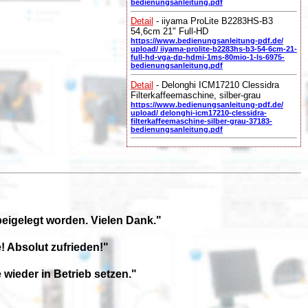
bedienungsanleitung.pdf
Detail
- iiyama ProLite B2283HS-B3
54,6cm 21" Full-HD
https://www.bedienungsanleitung-pdf.de/
upload/ iiyama-prolite-b2283hs-b3-54-6cm-21-
full-hd-vga-dp-hdmi-1ms-80mio-1-ls-6975-
bedienungsanleitung.pdf
Detail
- Delonghi ICM17210 Clessidra
Filterkaffeemaschine, silber-grau
https://www.bedienungsanleitung-pdf.de/
upload/ delonghi-icm17210-clessidra-
filterkaffeemaschine-silber-grau-37183-
bedienungsanleitung.pdf
beigelegt worden. Vielen Dank."
! Absolut zufrieden!"
wieder in Betrieb setzen."