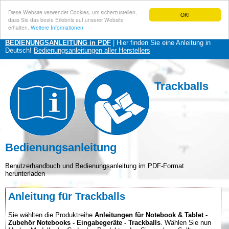
Diese Website verwendet Cookies, um sicherzustellen,
OK!
dass Sie das beste Erlebnis auf unserer Website
erhalten.
Weitere Informationen
BEDIENUNGSANLEITUNG in PDF
| Hier finden Sie eine Anleitung in
Deutsch!
Bedienungsanleitungen aller Herstellers
Trackballs
Bedienungsanleitung
Benutzerhandbuch und Bedienungsanleitung im PDF-Format
herunterladen
Anleitung für Trackballs
Sie wählten die Produktreihe
Anleitungen für Notebook & Tablet -
Zubehör Notebooks - Eingabegeräte - Trackballs
. Wählen Sie nun