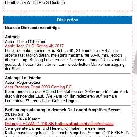
Handbuch VW ID3 Pro S Deutsch...
Diskussion
Neueste Diskussionsbeiträge
:
Anfrage
Autor: Heike Dittberner
Apple iMac 21,5" Retina 4K 2017
Hallo, ich habe meinen iMac Retina 4K, 21.5 inch seit 2017. Ich
arbeite fast täglich daran, meistens maximal für 30-40 min, jedoch
öfter am Tag. Bislang habe ich beim Verlassen immer "Ruhezustand"
gedrückt. Heute früh hatte ich zum wiederholten Mal keinen Zugang,
der Bilds...
Anfangs Lautstärke
Autor: Roger Gottier
Acer Predator Orion 3000 Gaming PC
Beim Einschalte des PC und hochfahren der Software ertönt ein Mark
durch dringender Laut. Wie kann ich Ihn reduzieren auf normale
Lautstärke ?? Freundliche Grüsse Roger...
Bedienungsanleitung in deutsch De Longhi Magnifica Secam
21.116.SB - 5
Autor: Heike Klemm
DeLonghi ECAM 21.116.SB Kaffeevollautomat silber/schwarz
Sehr geehrte Damen und Herren, ich habe mie eine neue
Kaffeemaschine gekauft. De Longhi Magnifica Secam 21.116.SB 5. Da