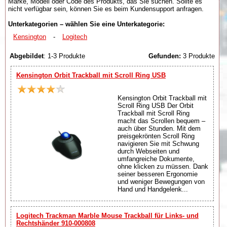
Marke, Modell oder Code des Produkts, das Sie suchen. Sollte es
nicht verfügbar sein, können Sie es beim Kundensupport anfragen.
Unterkategorien – wählen Sie eine Unterkategorie:
Kensington
-
Logitech
Abgebildet
: 1-3 Produkte
Gefunden:
3 Produkte
Kensington Orbit Trackball mit Scroll Ring USB
Kensington Orbit Trackball mit
Scroll Ring USB Der Orbit
Trackball mit Scroll Ring
macht das Scrollen bequem –
auch über Stunden. Mit dem
preisgekrönten Scroll Ring
navigieren Sie mit Schwung
durch Webseiten und
umfangreiche Dokumente,
ohne klicken zu müssen. Dank
seiner besseren Ergonomie
und weniger Bewegungen von
Hand und Handgelenk...
Logitech Trackman Marble Mouse Trackball für Links- und
Rechtshänder 910-000808