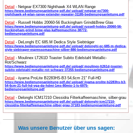
Detail
- Netgear EX7300 Nighthawk X4 WLAN Range
https://www.bedienungsanleitung-pdf.de/ upload/ netgear-ex7300-
nighthawk-x4-wlan-range-extender-repeater-31185-bedienungsanleitung.pdf
Detail
- Russell Hobbs 20060-56 Buckingham Grind&Brew Glas
https://www.bedienungsanleitung-pdf.de/ upload/ russell-hobbs-20060-56-
buckingham-grind-brew-glas-kaffeemaschine-38772-
bedienungsanleitung.pdf
Detail
- DeLonghi EC 685.M Dedica Style Siebträger
https://www.bedienungsanleitung-pdf.de/ upload/ delonghi-ec-685-m-dedica-
style-siebtrager-espressomaschine-silber-886-bedienungsanleitung.pdf
Detail
- Moulinex LT261D Toaster Subito Edelstahl Metallic-
Rot/Schwarz
https://www.bedienungsanleitung-pdf.de/ upload/ moulinex-lt261d-toaster-
subito-edelstahl-metallic-rot-schwarz-37255-bedienungsanleitung.pdf
Detail
- iiyama ProLite B2283HS-B3 54,6cm 21" Full-HD
https://www.bedienungsanleitung-pdf.de/ upload/ iiyama-prolite-b2283hs-b3-
54-6cm-21-full-hd-vga-dp-hdmi-1ms-80mio-1-ls-6975-
bedienungsanleitung.pdf
Detail
- Delonghi ICM17210 Clessidra Filterkaffeemaschine, silber-grau
https://www.bedienungsanleitung-pdf.de/ upload/ delonghi-icm17210-
clessidra-filterkaffeemaschine-silber-grau-37183-bedienungsanleitung.pdf
Was unsere Benutzer über uns sagen: