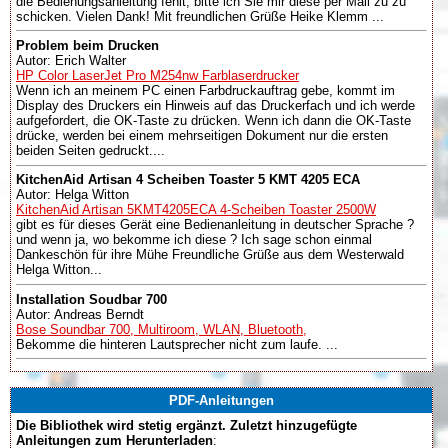
die Bedienungsanleitung fehlt, bitte ich Sie mir diese per Mail zu zu
schicken. Vielen Dank! Mit freundlichen Grüße Heike Klemm ...
Problem beim Drucken
Autor: Erich Walter
HP Color LaserJet Pro M254nw Farblaserdrucker
Wenn ich an meinem PC einen Farbdruckauftrag gebe, kommt im
Display des Druckers ein Hinweis auf das Druckerfach und ich werde
aufgefordert, die OK-Taste zu drücken. Wenn ich dann die OK-Taste
drücke, werden bei einem mehrseitigen Dokument nur die ersten
beiden Seiten gedruckt....
KitchenAid Artisan 4 Scheiben Toaster 5 KMT 4205 ECA
Autor: Helga Witton
KitchenAid Artisan 5KMT4205ECA 4-Scheiben Toaster 2500W
gibt es für dieses Gerät eine Bedienanleitung in deutscher Sprache ?
und wenn ja, wo bekomme ich diese ? Ich sage schon einmal
Dankeschön für ihre Mühe Freundliche Grüße aus dem Westerwald
Helga Witton...
Installation Soudbar 700
Autor: Andreas Berndt
Bose Soundbar 700, Multiroom, WLAN, Bluetooth,
Bekomme die hinteren Lautsprecher nicht zum laufe. ...
PDF-Anleitungen
Die Bibliothek wird stetig ergänzt. Zuletzt hinzugefügte
Anleitungen zum Herunterladen
: