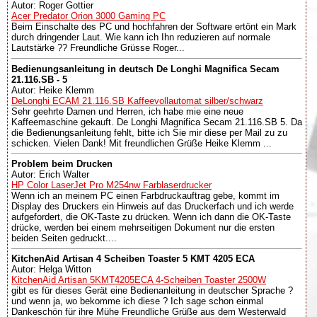
Autor: Roger Gottier
Acer Predator Orion 3000 Gaming PC
Beim Einschalte des PC und hochfahren der Software ertönt ein Mark
durch dringender Laut. Wie kann ich Ihn reduzieren auf normale
Lautstärke ?? Freundliche Grüsse Roger...
Bedienungsanleitung in deutsch De Longhi Magnifica Secam
21.116.SB - 5
Autor: Heike Klemm
DeLonghi ECAM 21.116.SB Kaffeevollautomat silber/schwarz
Sehr geehrte Damen und Herren, ich habe mie eine neue
Kaffeemaschine gekauft. De Longhi Magnifica Secam 21.116.SB 5. Da
die Bedienungsanleitung fehlt, bitte ich Sie mir diese per Mail zu zu
schicken. Vielen Dank! Mit freundlichen Grüße Heike Klemm ...
Problem beim Drucken
Autor: Erich Walter
HP Color LaserJet Pro M254nw Farblaserdrucker
Wenn ich an meinem PC einen Farbdruckauftrag gebe, kommt im
Display des Druckers ein Hinweis auf das Druckerfach und ich werde
aufgefordert, die OK-Taste zu drücken. Wenn ich dann die OK-Taste
drücke, werden bei einem mehrseitigen Dokument nur die ersten
beiden Seiten gedruckt....
KitchenAid Artisan 4 Scheiben Toaster 5 KMT 4205 ECA
Autor: Helga Witton
KitchenAid Artisan 5KMT4205ECA 4-Scheiben Toaster 2500W
gibt es für dieses Gerät eine Bedienanleitung in deutscher Sprache ?
und wenn ja, wo bekomme ich diese ? Ich sage schon einmal
Dankeschön für ihre Mühe Freundliche Grüße aus dem Westerwald