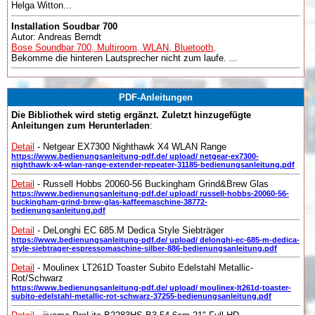
Helga Witton...
Installation Soudbar 700
Autor: Andreas Berndt
Bose Soundbar 700, Multiroom, WLAN, Bluetooth,
Bekomme die hinteren Lautsprecher nicht zum laufe. ...
PDF-Anleitungen
Die Bibliothek wird stetig ergänzt. Zuletzt hinzugefügte
Anleitungen zum Herunterladen
:
Detail
- Netgear EX7300 Nighthawk X4 WLAN Range
https://www.bedienungsanleitung-pdf.de/ upload/ netgear-ex7300-
nighthawk-x4-wlan-range-extender-repeater-31185-bedienungsanleitung.pdf
Detail
- Russell Hobbs 20060-56 Buckingham Grind&Brew Glas
https://www.bedienungsanleitung-pdf.de/ upload/ russell-hobbs-20060-56-
buckingham-grind-brew-glas-kaffeemaschine-38772-
bedienungsanleitung.pdf
Detail
- DeLonghi EC 685.M Dedica Style Siebträger
https://www.bedienungsanleitung-pdf.de/ upload/ delonghi-ec-685-m-dedica-
style-siebtrager-espressomaschine-silber-886-bedienungsanleitung.pdf
Detail
- Moulinex LT261D Toaster Subito Edelstahl Metallic-
Rot/Schwarz
https://www.bedienungsanleitung-pdf.de/ upload/ moulinex-lt261d-toaster-
subito-edelstahl-metallic-rot-schwarz-37255-bedienungsanleitung.pdf