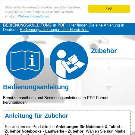
Diese Website verwendet Cookies, um sicherzustellen,
OK!
dass Sie das beste Erlebnis auf unserer Website
erhalten.
Weitere Informationen
BEDIENUNGSANLEITUNG in PDF
| Hier finden Sie eine Anleitung in
Deutsch!
Bedienungsanleitungen aller Herstellers
Zubehör
Bedienungsanleitung
Benutzerhandbuch und Bedienungsanleitung im PDF-Format
herunterladen
Anleitung für Zubehör
Sie wählten die Produktreihe
Anleitungen für Notebook & Tablet -
Zubehör Notebooks - Laufwerke - Zubehör
. Wählen Sie nun Marke,