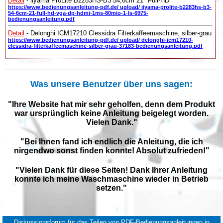
Detail
- iiyama ProLite B2283HS-B3 54,6cm 21" Full-HD
https://www.bedienungsanleitung-pdf.de/ upload/ iiyama-prolite-b2283hs-b3-
54-6cm-21-full-hd-vga-dp-hdmi-1ms-80mio-1-ls-6975-
bedienungsanleitung.pdf
Detail
- Delonghi ICM17210 Clessidra Filterkaffeemaschine, silber-grau
https://www.bedienungsanleitung-pdf.de/ upload/ delonghi-icm17210-
clessidra-filterkaffeemaschine-silber-grau-37183-bedienungsanleitung.pdf
Was unsere Benutzer über uns sagen:
"Ihre Website hat mir sehr geholfen, denn dem Produkt
war ursprünglich keine Anleitung beigelegt worden.
Vielen Dank."
"Bei Ihnen fand ich endlich die Anleitung, die ich
nirgendwo sonst finden konnte! Absolut zufrieden!"
"Vielen Dank für diese Seiten! Dank Ihrer Anleitung
konnte ich meine Waschmaschine wieder in Betrieb
setzen."
Diskussionsforum für das Teilen von PDF-Bedienungsanleitungen in