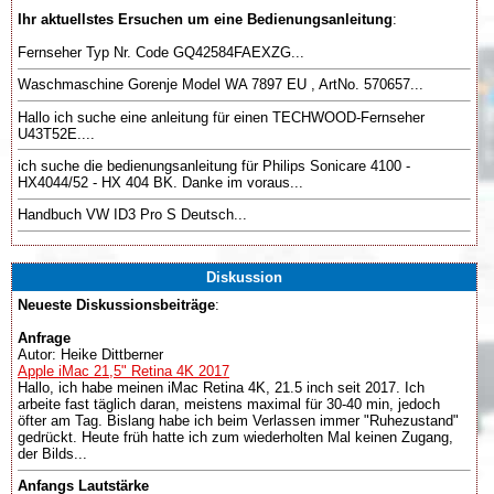
Ihr aktuellstes Ersuchen um eine Bedienungsanleitung
:
Fernseher Typ Nr. Code GQ42584FAEXZG...
Waschmaschine Gorenje Model WA 7897 EU , ArtNo. 570657...
Hallo ich suche eine anleitung für einen TECHWOOD-Fernseher
U43T52E....
ich suche die bedienungsanleitung für Philips Sonicare 4100 -
HX4044/52 - HX 404 BK. Danke im voraus...
Handbuch VW ID3 Pro S Deutsch...
Diskussion
Neueste Diskussionsbeiträge
:
Anfrage
Autor: Heike Dittberner
Apple iMac 21,5" Retina 4K 2017
Hallo, ich habe meinen iMac Retina 4K, 21.5 inch seit 2017. Ich
arbeite fast täglich daran, meistens maximal für 30-40 min, jedoch
öfter am Tag. Bislang habe ich beim Verlassen immer "Ruhezustand"
gedrückt. Heute früh hatte ich zum wiederholten Mal keinen Zugang,
der Bilds...
Anfangs Lautstärke