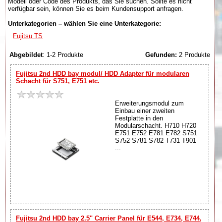
Modell oder Code des Produkts, das Sie suchen. Sollte es nicht
verfügbar sein, können Sie es beim Kundensupport anfragen.
Unterkategorien – wählen Sie eine Unterkategorie:
Fujitsu TS
Abgebildet
: 1-2 Produkte
Gefunden:
2 Produkte
Fujitsu 2nd HDD bay modul/ HDD Adapter für modularen
Schacht für S751, E751 etc.
Erweiterungsmodul zum
Einbau einer zweiten
Festplatte in den
Modularschacht. H710 H720
E751 E752 E781 E782 S751
S752 S781 S782 T731 T901
...
Fujitsu 2nd HDD bay 2.5" Carrier Panel für E544, E734, E744,