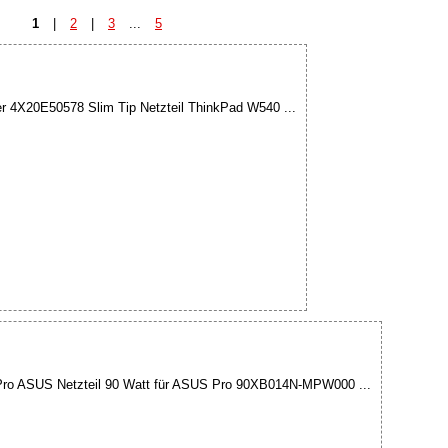
1
|
2
|
3
...
5
 4X20E50578 Slim Tip Netzteil ThinkPad W540 ...
Pro ASUS Netzteil 90 Watt für ASUS Pro 90XB014N-MPW000 ...