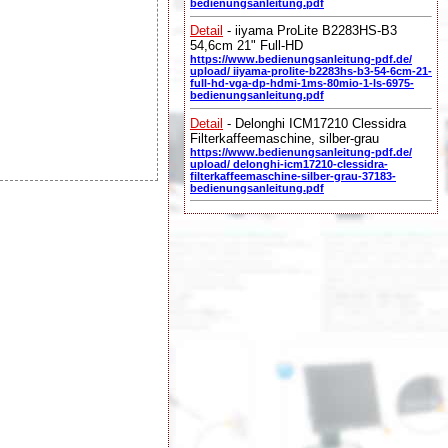
bedienungsanleitung.pdf
Detail
- iiyama ProLite B2283HS-B3
54,6cm 21" Full-HD
https://www.bedienungsanleitung-pdf.de/
upload/ iiyama-prolite-b2283hs-b3-54-6cm-21-
full-hd-vga-dp-hdmi-1ms-80mio-1-ls-6975-
bedienungsanleitung.pdf
Detail
- Delonghi ICM17210 Clessidra
Filterkaffeemaschine, silber-grau
https://www.bedienungsanleitung-pdf.de/
upload/ delonghi-icm17210-clessidra-
filterkaffeemaschine-silber-grau-37183-
bedienungsanleitung.pdf