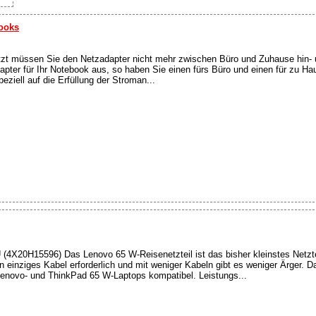
books
Jetzt müssen Sie den Netzadapter nicht mehr zwischen Büro und Zuhause hin- 
apter für Ihr Notebook aus, so haben Sie einen fürs Büro und einen für zu H
eziell auf die Erfüllung der Stroman...
(4X20H15596) Das Lenovo 65 W-Reisenetzteil ist das bisher kleinstes Netzte
n einziges Kabel erforderlich und mit weniger Kabeln gibt es weniger Ärger. 
 Lenovo- und ThinkPad 65 W-Laptops kompatibel. Leistungs...