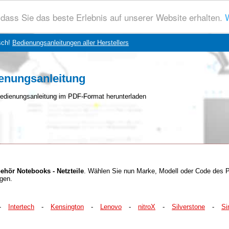
dass Sie das beste Erlebnis auf unserer Website erhalten.
W
sch!
Bedienungsanleitungen aller Herstellers
ienungsanleitung
edienungsanleitung im PDF-Format herunterladen
ehör Notebooks - Netzteile
. Wählen Sie nun Marke, Modell oder Code des P
agen.
-
Intertech
-
Kensington
-
Lenovo
-
nitroX
-
Silverstone
-
Si