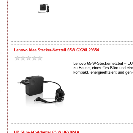
Lenovo Idea Stecker-Netzteil 65W GX20L29354
Lenovo 65-W-Steckernetzteil – EU M
zu Hause, eines fürs Büro und ein
kompakt, energieeffizient und geni
HP Slim-AC-Adapter 65 W H6Y82AA