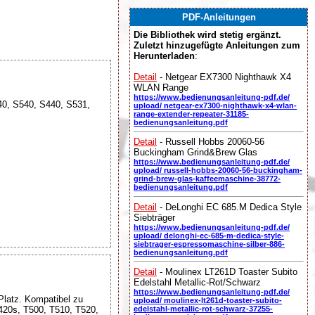
PDF-Anleitungen
Die Bibliothek wird stetig ergänzt.
Zuletzt hinzugefügte Anleitungen zum
Herunterladen
:
Detail
- Netgear EX7300 Nighthawk X4
WLAN Range
https://www.bedienungsanleitung-pdf.de/
40, S540, S440, S531,
upload/ netgear-ex7300-nighthawk-x4-wlan-
range-extender-repeater-31185-
bedienungsanleitung.pdf
Detail
- Russell Hobbs 20060-56
Buckingham Grind&Brew Glas
https://www.bedienungsanleitung-pdf.de/
upload/ russell-hobbs-20060-56-buckingham-
grind-brew-glas-kaffeemaschine-38772-
bedienungsanleitung.pdf
Detail
- DeLonghi EC 685.M Dedica Style
Siebträger
https://www.bedienungsanleitung-pdf.de/
upload/ delonghi-ec-685-m-dedica-style-
siebtrager-espressomaschine-silber-886-
bedienungsanleitung.pdf
Detail
- Moulinex LT261D Toaster Subito
Edelstahl Metallic-Rot/Schwarz
https://www.bedienungsanleitung-pdf.de/
Platz. Kompatibel zu
upload/ moulinex-lt261d-toaster-subito-
420s, T500, T510, T520,
edelstahl-metallic-rot-schwarz-37255-