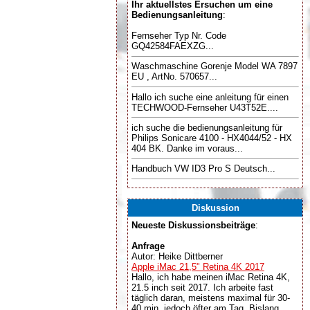
Ihr aktuellstes Ersuchen um eine
Bedienungsanleitung
:
Fernseher Typ Nr. Code
GQ42584FAEXZG...
Waschmaschine Gorenje Model WA 7897
EU , ArtNo. 570657...
Hallo ich suche eine anleitung für einen
TECHWOOD-Fernseher U43T52E....
ich suche die bedienungsanleitung für
Philips Sonicare 4100 - HX4044/52 - HX
404 BK. Danke im voraus...
Handbuch VW ID3 Pro S Deutsch...
Diskussion
Neueste Diskussionsbeiträge
:
Anfrage
Autor: Heike Dittberner
Apple iMac 21,5" Retina 4K 2017
Hallo, ich habe meinen iMac Retina 4K,
21.5 inch seit 2017. Ich arbeite fast
täglich daran, meistens maximal für 30-
40 min, jedoch öfter am Tag. Bislang