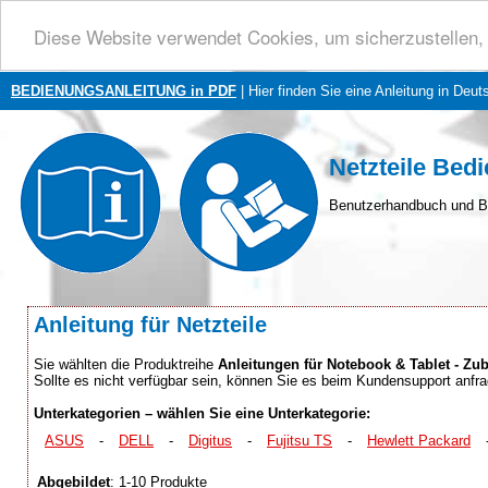
Diese Website verwendet Cookies, um sicherzustellen, 
BEDIENUNGSANLEITUNG in PDF
| Hier finden Sie eine Anleitung in Deut
Netzteile Bed
Benutzerhandbuch und B
Anleitung für Netzteile
Sie wählten die Produktreihe
Anleitungen für Notebook & Tablet - Zub
Sollte es nicht verfügbar sein, können Sie es beim Kundensupport anfr
Unterkategorien – wählen Sie eine Unterkategorie:
ASUS
-
DELL
-
Digitus
-
Fujitsu TS
-
Hewlett Packard
Abgebildet
: 1-10 Produkte