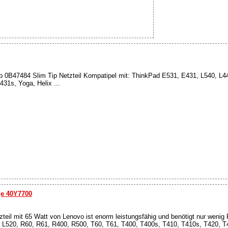
 0B47484 Slim Tip Netzteil Kompatipel mit: ThinkPad E531, E431, L540, L4
31s, Yoga, Helix ...
ge 40Y7700
teil mit 65 Watt von Lenovo ist enorm leistungsfähig und benötigt nur wenig 
 L520, R60, R61, R400, R500, T60, T61, T400, T400s, T410, T410s, T420, T