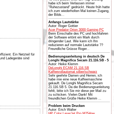
habe ich beim Verlassen immer
"Ruhezustand" gedrückt. Heute früh hatte
ich zum wiederholten Mal keinen Zugang,
der Bilds...
Anfangs Lautstärke
Autor: Roger Gottier
Acer Predator Orion 3000 Gaming PC
Beim Einschalte des PC und hochfahren
der Software ertönt ein Mark durch
dringender Laut. Wie kann ich Ihn
reduzieren auf normale Lautstärke ??
Freundliche Grüsse Roger...
izient. Ein Netzteil für
Bedienungsanleitung in deutsch De
 und Ladegeräte sind
Longhi Magnifica Secam 21.116.SB - 5
Autor: Heike Klemm
DeLonghi ECAM 21.116.SB
Kaffeevollautomat silber/schwarz
Sehr geehrte Damen und Herren, ich
habe mie eine neue Kaffeemaschine
gekauft. De Longhi Magnifica Secam
21.116.SB 5. Da die Bedienungsanleitung
fehlt, bitte ich Sie mir diese per Mail zu
zu schicken. Vielen Dank! Mit
freundlichen Grüße Heike Klemm ...
Problem beim Drucken
Autor: Erich Walter
HP Color LaserJet Pro M254nw