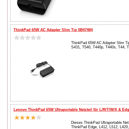
ThinkPad 65W AC Adapter Slim Tip 0B47484
ThinkPad 65W AC Adapter Slim Tip
S431, T540, T440p, T440s, T44, T4
Lenovo ThinkPad 65W Ultraportable Netzteil für L/R/T/W/X & Ed
Dieses ThinkPad Ultraportable Netz
ThinkPad Edge, L412, L512, L420,