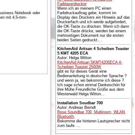
Farblaserdrucker
Wenn ich an meinem PC einen
usiness Notebook oder
Farbdruckauftrag gebe, kommt im
zen mit 4,5-mm-
Display des Druckers ein Hinweis auf das
Druckerfach und ich werde aufgefordert,
die OK-Taste zu drücken. Wenn ich dann
die OK-Taste drücke, werden bei einem
mehrseitigen Dokument nur die ersten
beiden Seiten gedruckt....
KitchenAid Artisan 4 Scheiben Toaster
5 KMT 4205 ECA
Autor: Helga Witton
KitchenAid Artisan 5KMT4205ECA 4-
Scheiben Toaster 2500W
gibt es für dieses Gerät eine
Bedienanleitung in deutscher Sprache ?
und wenn ja, wo bekomme ich diese ?
Ich sage schon einmal Dankeschön für
ihre Mühe Freundliche Grüße aus dem
Westerwald Helga Witton...
Installation Soudbar 700
Autor: Andreas Berndt
Bose Soundbar 700, Multiroom, WLAN,
Bluetooth,
Bekomme die hinteren Lautsprecher nicht
zum laufe. ...