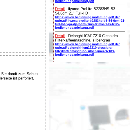
bedienungsanleitung.pdf
Detail
- iiyama ProLite B2283HS-B3
54,6cm 21" Full-HD
https://www.bedienungsanleitung-pdf.de/
upload/ iiyama-prolite-b2283hs-b3-54-6cm-21-
full-hd-vga-dp-hdmi-1ms-80mio-1-ls-6975-
bedienungsanleitung.pdf
Detail
- Delonghi ICM17210 Clessidra
Filterkaffeemaschine, silber-grau
https://www.bedienungsanleitung-pdf.de/
upload/ delonghi-icm17210-clessidra-
filterkaffeemaschine-silber-grau-37183-
bedienungsanleitung.pdf
n Sie damit zum Schutz
seite ist perforiert,