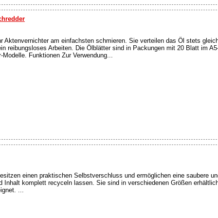
schredder
Ihr Aktenvernichter am einfachsten schmieren. Sie verteilen das Öl stets glei
n reibungsloses Arbeiten. Die Ölblätter sind in Packungen mit 20 Blatt im A5
er-Modelle. Funktionen Zur Verwendung...
esitzen einen praktischen Selbstverschluss und ermöglichen eine saubere und
 Inhalt komplett recyceln lassen. Sie sind in verschiedenen Größen erhältlich
gnet. ...