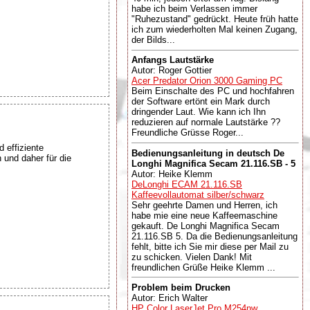
habe ich beim Verlassen immer
"Ruhezustand" gedrückt. Heute früh hatte
ich zum wiederholten Mal keinen Zugang,
der Bilds...
Anfangs Lautstärke
Autor: Roger Gottier
Acer Predator Orion 3000 Gaming PC
Beim Einschalte des PC und hochfahren
der Software ertönt ein Mark durch
dringender Laut. Wie kann ich Ihn
reduzieren auf normale Lautstärke ??
Freundliche Grüsse Roger...
 effiziente
Bedienungsanleitung in deutsch De
 und daher für die
Longhi Magnifica Secam 21.116.SB - 5
Autor: Heike Klemm
DeLonghi ECAM 21.116.SB
Kaffeevollautomat silber/schwarz
Sehr geehrte Damen und Herren, ich
habe mie eine neue Kaffeemaschine
gekauft. De Longhi Magnifica Secam
21.116.SB 5. Da die Bedienungsanleitung
fehlt, bitte ich Sie mir diese per Mail zu
zu schicken. Vielen Dank! Mit
freundlichen Grüße Heike Klemm ...
Problem beim Drucken
Autor: Erich Walter
HP Color LaserJet Pro M254nw