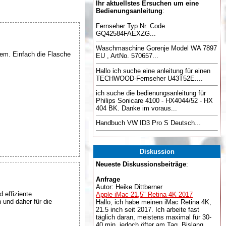
Ihr aktuellstes Ersuchen um eine
Bedienungsanleitung
:
Fernseher Typ Nr. Code
GQ42584FAEXZG...
Waschmaschine Gorenje Model WA 7897
tem. Einfach die Flasche
EU , ArtNo. 570657...
Hallo ich suche eine anleitung für einen
TECHWOOD-Fernseher U43T52E....
ich suche die bedienungsanleitung für
Philips Sonicare 4100 - HX4044/52 - HX
404 BK. Danke im voraus...
Handbuch VW ID3 Pro S Deutsch...
Diskussion
Neueste Diskussionsbeiträge
:
Anfrage
Autor: Heike Dittberner
 effiziente
Apple iMac 21,5" Retina 4K 2017
 und daher für die
Hallo, ich habe meinen iMac Retina 4K,
21.5 inch seit 2017. Ich arbeite fast
täglich daran, meistens maximal für 30-
40 min, jedoch öfter am Tag. Bislang