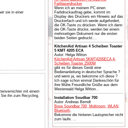
Farblaserdrucker
Wenn ich an meinem PC einen
ir sie in einer
Farbdruckauftrag gebe, kommt im
Display des Druckers ein Hinweis auf das
Druckerfach und ich werde aufgefordert,
die OK-Taste zu drücken. Wenn ich dann
die OK-Taste drücke, werden bei einem
mehrseitigen Dokument nur die ersten
beiden Seiten gedruckt....
KitchenAid Artisan 4 Scheiben Toaster
5 KMT 4205 ECA
Autor: Helga Witton
KitchenAid Artisan 5KMT4205ECA 4-
Scheiben Toaster 2500W
gibt es für dieses Gerät eine
Bedienanleitung in deutscher Sprache ?
und wenn ja, wo bekomme ich diese ?
Ich sage schon einmal Dankeschön für
ihre Mühe Freundliche Grüße aus dem
Westerwald Helga Witton...
tenvernichter mit einem
n Sie ihn zum Recycling.
Installation Soudbar 700
Autor: Andreas Berndt
Bose Soundbar 700, Multiroom, WLAN,
Bluetooth,
Bekomme die hinteren Lautsprecher nicht
zum laufe. ...