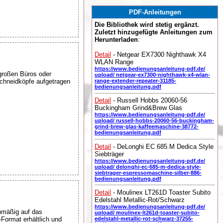
PDF-Anleitungen
Die Bibliothek wird stetig ergänzt.
Zuletzt hinzugefügte Anleitungen zum
Herunterladen
:
Detail
- Netgear EX7300 Nighthawk X4
WLAN Range
https://www.bedienungsanleitung-pdf.de/
 großen Büros oder
upload/ netgear-ex7300-nighthawk-x4-wlan-
Schneidköpfe aufgetragen
range-extender-repeater-31185-
bedienungsanleitung.pdf
Detail
- Russell Hobbs 20060-56
Buckingham Grind&Brew Glas
https://www.bedienungsanleitung-pdf.de/
upload/ russell-hobbs-20060-56-buckingham-
grind-brew-glas-kaffeemaschine-38772-
bedienungsanleitung.pdf
Detail
- DeLonghi EC 685.M Dedica Style
Siebträger
https://www.bedienungsanleitung-pdf.de/
upload/ delonghi-ec-685-m-dedica-style-
siebtrager-espressomaschine-silber-886-
bedienungsanleitung.pdf
Detail
- Moulinex LT261D Toaster Subito
Edelstahl Metallic-Rot/Schwarz
https://www.bedienungsanleitung-pdf.de/
chmäßig auf das
upload/ moulinex-lt261d-toaster-subito-
-Format erhältlich und
edelstahl-metallic-rot-schwarz-37255-