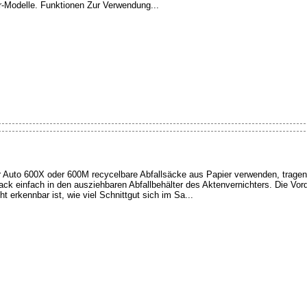
er-Modelle. Funktionen Zur Verwendung...
er Auto 600X oder 600M recycelbare Abfallsäcke aus Papier verwenden, trage
k einfach in den ausziehbaren Abfallbehälter des Aktenvernichters. Die Vorder
t erkennbar ist, wie viel Schnittgut sich im Sa...