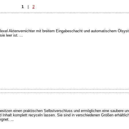
1
|
2
r Rexel Aktenvernichter mit breitem Eingabeschacht und automatischem Ölsys
 leer ist. ...
esitzen einen praktischen Selbstverschluss und ermöglichen eine saubere und
 Inhalt komplett recyceln lassen. Sie sind in verschiedenen Größen erhältlich
gnet. ...