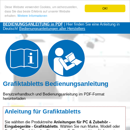
Diese Website verwendet Cookies, um sicherzustellen,
OK!
dass Sie das beste Erlebnis auf unserer Website
erhalten.
Weitere Informationen
BEDIENUNGSANLEITUNG in PDF
| Hier finden Sie eine Anleitung in
Deutsch!
Bedienungsanleitungen aller Herstellers
Grafiktabletts Bedienungsanleitung
Benutzerhandbuch und Bedienungsanleitung im PDF-Format
herunterladen
Anleitung für Grafiktabletts
Sie wählten die Produktreihe
Anleitungen für PC & Zubehör -
Eingabegeräte - Grafiktabletts
. Wählen Sie nun Marke, Modell oder