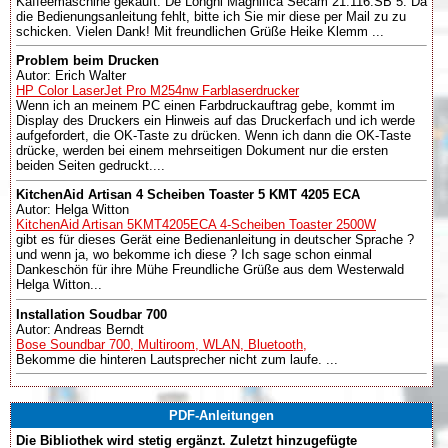
Kaffeemaschine gekauft. De Longhi Magnifica Secam 21.116.SB 5. Da
die Bedienungsanleitung fehlt, bitte ich Sie mir diese per Mail zu zu
schicken. Vielen Dank! Mit freundlichen Grüße Heike Klemm ...
Problem beim Drucken
Autor: Erich Walter
HP Color LaserJet Pro M254nw Farblaserdrucker
Wenn ich an meinem PC einen Farbdruckauftrag gebe, kommt im
Display des Druckers ein Hinweis auf das Druckerfach und ich werde
aufgefordert, die OK-Taste zu drücken. Wenn ich dann die OK-Taste
drücke, werden bei einem mehrseitigen Dokument nur die ersten
beiden Seiten gedruckt....
KitchenAid Artisan 4 Scheiben Toaster 5 KMT 4205 ECA
Autor: Helga Witton
KitchenAid Artisan 5KMT4205ECA 4-Scheiben Toaster 2500W
gibt es für dieses Gerät eine Bedienanleitung in deutscher Sprache ?
und wenn ja, wo bekomme ich diese ? Ich sage schon einmal
Dankeschön für ihre Mühe Freundliche Grüße aus dem Westerwald
Helga Witton...
Installation Soudbar 700
Autor: Andreas Berndt
Bose Soundbar 700, Multiroom, WLAN, Bluetooth,
Bekomme die hinteren Lautsprecher nicht zum laufe. ...
PDF-Anleitungen
Die Bibliothek wird stetig ergänzt. Zuletzt hinzugefügte