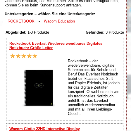
Code des Produkts, das Sie suchen. Sollte es nicht verfügbar sein,
können Sie es beim Kundensupport anfragen.
Unterkategorien – wählen Sie eine Unterkategorie:
ROCKETBOOK
-
Wacom Education
Abgebildet
: 1-3 Produkte
Gefunden:
3 Produkte
Rocketbook Everlast Wiederverwendbares Digitales
Notizbuch: Größe Letter
Rocketbook – der
wiederverwendbare, digitale
Schreibblock für Schule und
Beruf Das Everlast Notizbuch
bietet ein klassisches Stift-
und Papier-Erlebnis, ist jedoch
für das digitale Zeitalter
konzipiert. Obwohl es sich wie
ein traditionelles Notizbuch
anfühlt, ist das Everlast
unendlich wiederverwendbar
und mit all Ihren Lieblings-
Cloud...
Wacom Cintiq 22HD Interactive Display