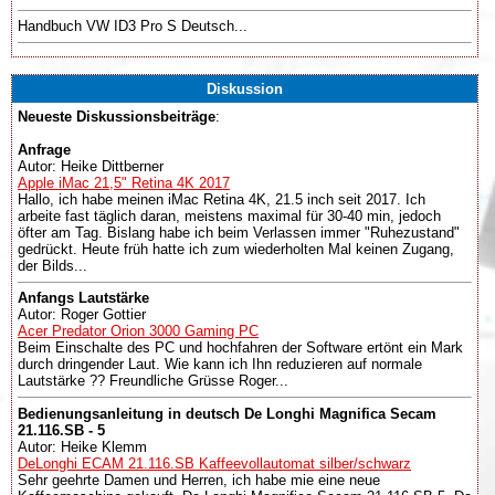
Handbuch VW ID3 Pro S Deutsch...
Diskussion
Neueste Diskussionsbeiträge
:
Anfrage
Autor: Heike Dittberner
Apple iMac 21,5" Retina 4K 2017
Hallo, ich habe meinen iMac Retina 4K, 21.5 inch seit 2017. Ich
arbeite fast täglich daran, meistens maximal für 30-40 min, jedoch
öfter am Tag. Bislang habe ich beim Verlassen immer "Ruhezustand"
gedrückt. Heute früh hatte ich zum wiederholten Mal keinen Zugang,
der Bilds...
Anfangs Lautstärke
Autor: Roger Gottier
Acer Predator Orion 3000 Gaming PC
Beim Einschalte des PC und hochfahren der Software ertönt ein Mark
durch dringender Laut. Wie kann ich Ihn reduzieren auf normale
Lautstärke ?? Freundliche Grüsse Roger...
Bedienungsanleitung in deutsch De Longhi Magnifica Secam
21.116.SB - 5
Autor: Heike Klemm
DeLonghi ECAM 21.116.SB Kaffeevollautomat silber/schwarz
Sehr geehrte Damen und Herren, ich habe mie eine neue