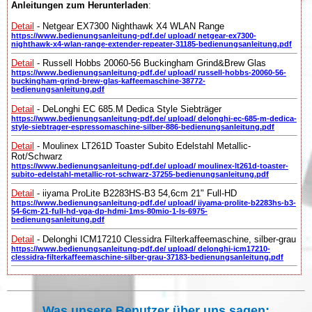
Anleitungen zum Herunterladen
:
Detail
- Netgear EX7300 Nighthawk X4 WLAN Range
https://www.bedienungsanleitung-pdf.de/ upload/ netgear-ex7300-
nighthawk-x4-wlan-range-extender-repeater-31185-bedienungsanleitung.pdf
Detail
- Russell Hobbs 20060-56 Buckingham Grind&Brew Glas
https://www.bedienungsanleitung-pdf.de/ upload/ russell-hobbs-20060-56-
buckingham-grind-brew-glas-kaffeemaschine-38772-
bedienungsanleitung.pdf
Detail
- DeLonghi EC 685.M Dedica Style Siebträger
https://www.bedienungsanleitung-pdf.de/ upload/ delonghi-ec-685-m-dedica-
style-siebtrager-espressomaschine-silber-886-bedienungsanleitung.pdf
Detail
- Moulinex LT261D Toaster Subito Edelstahl Metallic-
Rot/Schwarz
https://www.bedienungsanleitung-pdf.de/ upload/ moulinex-lt261d-toaster-
subito-edelstahl-metallic-rot-schwarz-37255-bedienungsanleitung.pdf
Detail
- iiyama ProLite B2283HS-B3 54,6cm 21" Full-HD
https://www.bedienungsanleitung-pdf.de/ upload/ iiyama-prolite-b2283hs-b3-
54-6cm-21-full-hd-vga-dp-hdmi-1ms-80mio-1-ls-6975-
bedienungsanleitung.pdf
Detail
- Delonghi ICM17210 Clessidra Filterkaffeemaschine, silber-grau
https://www.bedienungsanleitung-pdf.de/ upload/ delonghi-icm17210-
clessidra-filterkaffeemaschine-silber-grau-37183-bedienungsanleitung.pdf
Was unsere Benutzer über uns sagen: