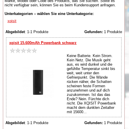
Marke, Modell oder Code des Produkts, das Sie suchen. Sollte es
nicht verfügbar sein, können Sie es beim Kundensupport anfragen.
Unterkategorien – wählen Sie eine Unterkategorie:
xqisit
Abgebildet
: 1-1 Produkte
Gefunden:
1 Produkte
xqisit 15.600mAh Powerbank schwarz
Keine Batterie. Kein Strom.
Kein Netz. Die Musik geht
aus, es wird dunkel und die
gefühlte Temperatur sinkt bis
weit, weit unter den
Gefrierpunkt. Die Wände
rücken näher, die Schatten
scheinen feste Formen
anzunehmen und auf dich
zuzukommen. Ist das das
Ende? Nein. Fürchte dich
nicht. Die XQISIT Powerbank
macht dem dunklen Zeitalter
mit 15600...
Abgebildet
: 1-1 Produkte
Gefunden:
1 Produkte