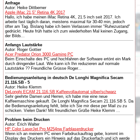
Anfrage
Autor: Heike Dittberner
Apple iMac 21,5" Retina 4K 2017
Hallo, ich habe meinen iMac Retina 4K, 21.5 inch seit 2017. Ich
arbeite fast täglich daran, meistens maximal für 30-40 min, jedoch
öfter am Tag. Bislang habe ich beim Verlassen immer "Ruhezustand"
gedrückt. Heute früh hatte ich zum wiederholten Mal keinen Zugang,
der Bilds...
Anfangs Lautstärke
Autor: Roger Gottier
Acer Predator Orion 3000 Gaming PC
Beim Einschalte des PC und hochfahren der Software ertönt ein Mark
durch dringender Laut. Wie kann ich Ihn reduzieren auf normale
Lautstärke ?? Freundliche Grüsse Roger...
Bedienungsanleitung in deutsch De Longhi Magnifica Secam
21.116.SB - 5
Autor: Heike Klemm
DeLonghi ECAM 21.116.SB Kaffeevollautomat silber/schwarz
Sehr geehrte Damen und Herren, ich habe mie eine neue
Kaffeemaschine gekauft. De Longhi Magnifica Secam 21.116.SB 5. Da
die Bedienungsanleitung fehlt, bitte ich Sie mir diese per Mail zu zu
schicken. Vielen Dank! Mit freundlichen Grüße Heike Klemm ...
Problem beim Drucken
Autor: Erich Walter
HP Color LaserJet Pro M254nw Farblaserdrucker
Wenn ich an meinem PC einen Farbdruckauftrag gebe, kommt im
Display des Druckers ein Hinweis auf das Druckerfach und ich werde