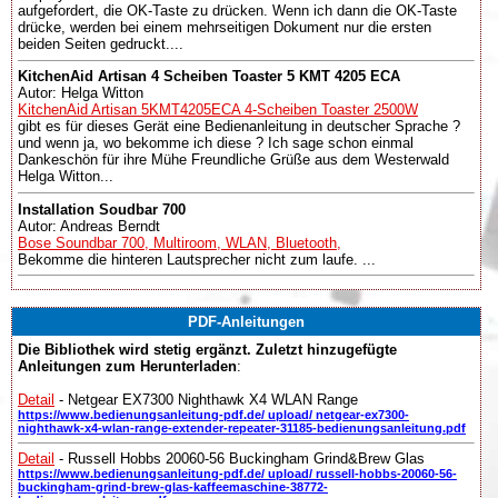
aufgefordert, die OK-Taste zu drücken. Wenn ich dann die OK-Taste
drücke, werden bei einem mehrseitigen Dokument nur die ersten
beiden Seiten gedruckt....
KitchenAid Artisan 4 Scheiben Toaster 5 KMT 4205 ECA
Autor: Helga Witton
KitchenAid Artisan 5KMT4205ECA 4-Scheiben Toaster 2500W
gibt es für dieses Gerät eine Bedienanleitung in deutscher Sprache ?
und wenn ja, wo bekomme ich diese ? Ich sage schon einmal
Dankeschön für ihre Mühe Freundliche Grüße aus dem Westerwald
Helga Witton...
Installation Soudbar 700
Autor: Andreas Berndt
Bose Soundbar 700, Multiroom, WLAN, Bluetooth,
Bekomme die hinteren Lautsprecher nicht zum laufe. ...
PDF-Anleitungen
Die Bibliothek wird stetig ergänzt. Zuletzt hinzugefügte
Anleitungen zum Herunterladen
:
Detail
- Netgear EX7300 Nighthawk X4 WLAN Range
https://www.bedienungsanleitung-pdf.de/ upload/ netgear-ex7300-
nighthawk-x4-wlan-range-extender-repeater-31185-bedienungsanleitung.pdf
Detail
- Russell Hobbs 20060-56 Buckingham Grind&Brew Glas
https://www.bedienungsanleitung-pdf.de/ upload/ russell-hobbs-20060-56-
buckingham-grind-brew-glas-kaffeemaschine-38772-