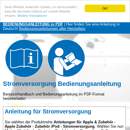
Diese Website verwendet Cookies, um sicherzustellen,
OK!
dass Sie das beste Erlebnis auf unserer Website
erhalten.
Weitere Informationen
BEDIENUNGSANLEITUNG in PDF
| Hier finden Sie eine Anleitung in
Deutsch!
Bedienungsanleitungen aller Herstellers
Stromversorgung Bedienungsanleitung
Benutzerhandbuch und Bedienungsanleitung im PDF-Format
herunterladen
Anleitung für Stromversorgung
Sie wählten die Produktreihe
Anleitungen für Apple & Zubehör -
Apple Zubehör - Zubehör iPod - Stromversorgung
. Wählen Sie nun