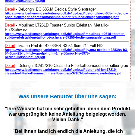
bedienungsanleitung.pdf
Detail
- DeLonghi EC 685.M Dedica Style Siebträger
https://www.bedienungsanleitung-pdf.de/ upload/ delonghi-ec-685-m-dedica-
style-siebtrager-espressomaschine-silber-886-bedienungsanleitung.pdf
Detail
- Moulinex LT261D Toaster Subito Edelstahl Metallic-
Rot/Schwarz
https://www.bedienungsanleitung-pdf.de/ upload/ moulinex-lt261d-toaster-
subito-edelstahl-metallic-rot-schwarz-37255-bedienungsanleitung.pdf
Detail
- iiyama ProLite B2283HS-B3 54,6cm 21" Full-HD
https://www.bedienungsanleitung-pdf.de/ upload/ iiyama-prolite-b2283hs-b3-
54-6cm-21-full-hd-vga-dp-hdmi-1ms-80mio-1-ls-6975-
bedienungsanleitung.pdf
Detail
- Delonghi ICM17210 Clessidra Filterkaffeemaschine, silber-grau
https://www.bedienungsanleitung-pdf.de/ upload/ delonghi-icm17210-
clessidra-filterkaffeemaschine-silber-grau-37183-bedienungsanleitung.pdf
Was unsere Benutzer über uns sagen:
"Ihre Website hat mir sehr geholfen, denn dem Produkt
war ursprünglich keine Anleitung beigelegt worden.
Vielen Dank."
"Bei Ihnen fand ich endlich die Anleitung, die ich