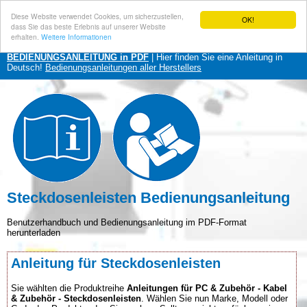
Diese Website verwendet Cookies, um sicherzustellen,
OK!
dass Sie das beste Erlebnis auf unserer Website
erhalten.
Weitere Informationen
BEDIENUNGSANLEITUNG in PDF
| Hier finden Sie eine Anleitung in
Deutsch!
Bedienungsanleitungen aller Herstellers
Steckdosenleisten Bedienungsanleitung
Benutzerhandbuch und Bedienungsanleitung im PDF-Format
herunterladen
Anleitung für Steckdosenleisten
Sie wählten die Produktreihe
Anleitungen für PC & Zubehör - Kabel
& Zubehör - Steckdosenleisten
. Wählen Sie nun Marke, Modell oder