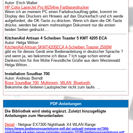
Autor: Erich Walter
HP Color LaserJet Pro M254nw Farblaserdrucker
Wenn ich an meinem PC einen Farbdruckauftrag gebe, kommt im
Display des Druckers ein Hinweis auf das Druckerfach und ich werde
aufgefordert, die OK-Taste zu drücken. Wenn ich dann die OK-Taste
drücke, werden bei einem mehrseitigen Dokument nur die ersten
beiden Seiten gedruckt....
KitchenAid Artisan 4 Scheiben Toaster 5 KMT 4205 ECA
Autor: Helga Witton
KitchenAid Artisan 5KMT4205ECA 4-Scheiben Toaster 2500W
gibt es für dieses Gerät eine Bedienanleitung in deutscher Sprache ?
und wenn ja, wo bekomme ich diese ? Ich sage schon einmal
Dankeschön für ihre Mühe Freundliche Grüße aus dem Westerwald
Helga Witton...
Installation Soudbar 700
Autor: Andreas Berndt
Bose Soundbar 700, Multiroom, WLAN, Bluetooth,
Bekomme die hinteren Lautsprecher nicht zum laufe. ...
PDF-Anleitungen
Die Bibliothek wird stetig ergänzt. Zuletzt hinzugefügte
Anleitungen zum Herunterladen
:
Detail
- Netgear EX7300 Nighthawk X4 WLAN Range
https://www.bedienungsanleitung-pdf.de/ upload/ netgear-ex7300-
nighthawk-x4-wlan-range-extender-repeater-31185-bedienungsanleitung.pdf