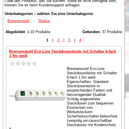
Code des Produkts, das Sie suchen. Sollte es nicht verfügbar sein,
können Sie es beim Kundensupport anfragen.
Unterkategorien – wählen Sie eine Unterkategorie:
Brennenstuhl
-
Digitus
Abgebildet
: 1-10 Produkte
Gefunden:
37 Produkte
1
|
2
|
3
|
4
Brennenstuhl Eco-Line Steckdosenleiste mit Schalter 6-fach
1,5m weiß
Brennenstuhl Eco-Line
Steckdosenleiste mit Schalter
6-fach 1,5m weiß
Eigenschaften: Standard-
Steckdosenleiste in
ansprechenden Farben und
hervorragender Qualität
Schräg angeordnete
Steckdosen zum bequemen
Einstecken von
Winkelsteckern
Sicherheitsschalter beleuchtet,
zweipolig ein-/ausschaltbar
Steckdosen mit Kinderschutz