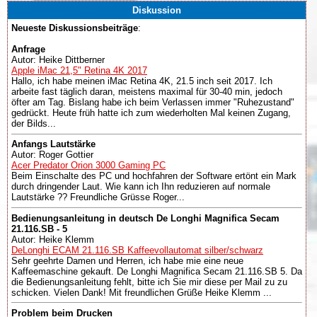
Diskussion
Neueste Diskussionsbeiträge
:
Anfrage
Autor: Heike Dittberner
Apple iMac 21,5" Retina 4K 2017
Hallo, ich habe meinen iMac Retina 4K, 21.5 inch seit 2017. Ich
arbeite fast täglich daran, meistens maximal für 30-40 min, jedoch
öfter am Tag. Bislang habe ich beim Verlassen immer "Ruhezustand"
gedrückt. Heute früh hatte ich zum wiederholten Mal keinen Zugang,
der Bilds...
Anfangs Lautstärke
Autor: Roger Gottier
Acer Predator Orion 3000 Gaming PC
Beim Einschalte des PC und hochfahren der Software ertönt ein Mark
durch dringender Laut. Wie kann ich Ihn reduzieren auf normale
Lautstärke ?? Freundliche Grüsse Roger...
Bedienungsanleitung in deutsch De Longhi Magnifica Secam
21.116.SB - 5
Autor: Heike Klemm
DeLonghi ECAM 21.116.SB Kaffeevollautomat silber/schwarz
Sehr geehrte Damen und Herren, ich habe mie eine neue
Kaffeemaschine gekauft. De Longhi Magnifica Secam 21.116.SB 5. Da
die Bedienungsanleitung fehlt, bitte ich Sie mir diese per Mail zu zu
schicken. Vielen Dank! Mit freundlichen Grüße Heike Klemm ...
Problem beim Drucken