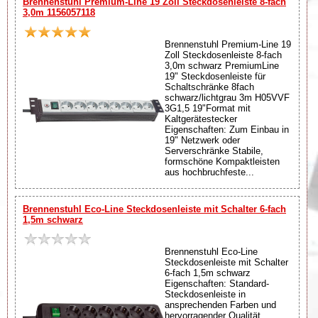
Brennenstuhl Premium-Line 19 Zoll Steckdosenleiste 8-fach
3,0m 1156057118
Brennenstuhl Premium-Line 19
Zoll Steckdosenleiste 8-fach
3,0m schwarz PremiumLine
19" Steckdosenleiste für
Schaltschränke 8fach
schwarz/lichtgrau 3m H05VVF
3G1,5 19"Format mit
Kaltgerätestecker
Eigenschaften: Zum Einbau in
19" Netzwerk oder
Serverschränke Stabile,
formschöne Kompaktleisten
aus hochbruchfeste...
Brennenstuhl Eco-Line Steckdosenleiste mit Schalter 6-fach
1,5m schwarz
Brennenstuhl Eco-Line
Steckdosenleiste mit Schalter
6-fach 1,5m schwarz
Eigenschaften: Standard-
Steckdosenleiste in
ansprechenden Farben und
hervorragender Qualität