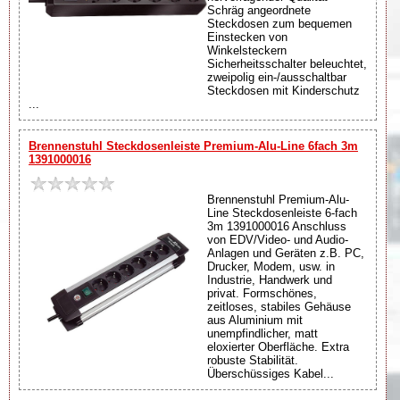
Schräg angeordnete
Steckdosen zum bequemen
Einstecken von
Winkelsteckern
Sicherheitsschalter beleuchtet,
zweipolig ein-/ausschaltbar
Steckdosen mit Kinderschutz
...
Brennenstuhl Steckdosenleiste Premium-Alu-Line 6fach 3m
1391000016
Brennenstuhl Premium-Alu-
Line Steckdosenleiste 6-fach
3m 1391000016 Anschluss
von EDV/Video- und Audio-
Anlagen und Geräten z.B. PC,
Drucker, Modem, usw. in
Industrie, Handwerk und
privat. Formschönes,
zeitloses, stabiles Gehäuse
aus Aluminium mit
unempfindlicher, matt
eloxierter Oberfläche. Extra
robuste Stabilität.
Überschüssiges Kabel...