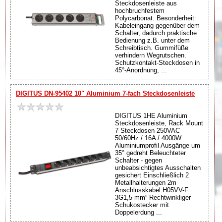
Steckdosenleiste aus
hochbruchfestem
Polycarbonat. Besonderheit:
Kabeleingang gegenüber dem
Schalter, dadurch praktische
Bedienung z.B. unter dem
Schreibtisch. Gummifüße
verhindern Wegrutschen.
Schutzkontakt-Steckdosen in
45°-Anordnung, ...
DIGITUS DN-95402 10" Aluminium 7-fach Steckdosenleiste
DIGITUS 1HE Aluminium
Steckdosenleiste, Rack Mount
7 Steckdosen 250VAC
50/60Hz / 16A / 4000W
Aluminiumprofil Ausgänge um
35° gedreht Beleuchteter
Schalter - gegen
unbeabsichtigtes Ausschalten
gesichert Einschließlich 2
Metallhalterungen 2m
Anschlusskabel H05VV-F
3G1,5 mm² Rechtwinkliger
Schukostecker mit
Doppelerdung ...