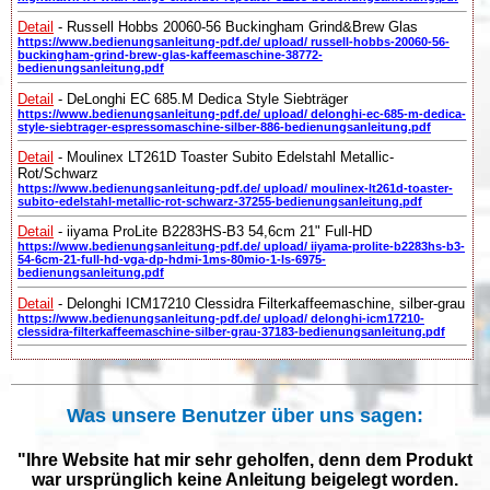
Detail
- Russell Hobbs 20060-56 Buckingham Grind&Brew Glas
https://www.bedienungsanleitung-pdf.de/ upload/ russell-hobbs-20060-56-
buckingham-grind-brew-glas-kaffeemaschine-38772-
bedienungsanleitung.pdf
Detail
- DeLonghi EC 685.M Dedica Style Siebträger
https://www.bedienungsanleitung-pdf.de/ upload/ delonghi-ec-685-m-dedica-
style-siebtrager-espressomaschine-silber-886-bedienungsanleitung.pdf
Detail
- Moulinex LT261D Toaster Subito Edelstahl Metallic-
Rot/Schwarz
https://www.bedienungsanleitung-pdf.de/ upload/ moulinex-lt261d-toaster-
subito-edelstahl-metallic-rot-schwarz-37255-bedienungsanleitung.pdf
Detail
- iiyama ProLite B2283HS-B3 54,6cm 21" Full-HD
https://www.bedienungsanleitung-pdf.de/ upload/ iiyama-prolite-b2283hs-b3-
54-6cm-21-full-hd-vga-dp-hdmi-1ms-80mio-1-ls-6975-
bedienungsanleitung.pdf
Detail
- Delonghi ICM17210 Clessidra Filterkaffeemaschine, silber-grau
https://www.bedienungsanleitung-pdf.de/ upload/ delonghi-icm17210-
clessidra-filterkaffeemaschine-silber-grau-37183-bedienungsanleitung.pdf
Was unsere Benutzer über uns sagen:
"Ihre Website hat mir sehr geholfen, denn dem Produkt
war ursprünglich keine Anleitung beigelegt worden.