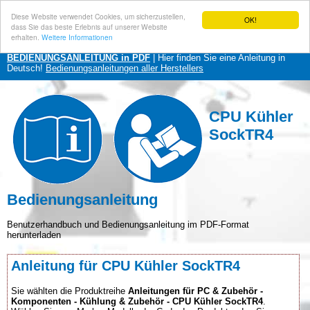
Diese Website verwendet Cookies, um sicherzustellen,
OK!
dass Sie das beste Erlebnis auf unserer Website
erhalten.
Weitere Informationen
BEDIENUNGSANLEITUNG in PDF
| Hier finden Sie eine Anleitung in
Deutsch!
Bedienungsanleitungen aller Herstellers
CPU Kühler
SockTR4
Bedienungsanleitung
Benutzerhandbuch und Bedienungsanleitung im PDF-Format
herunterladen
Anleitung für CPU Kühler SockTR4
Sie wählten die Produktreihe
Anleitungen für PC & Zubehör -
Komponenten - Kühlung & Zubehör - CPU Kühler SockTR4
.