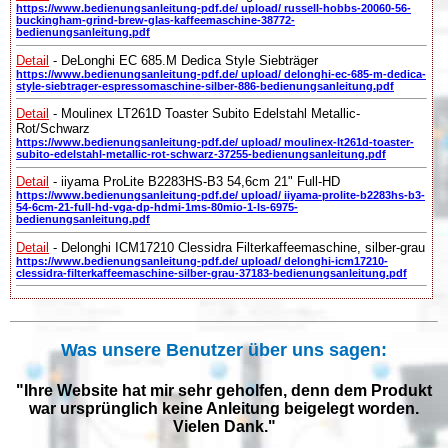
https://www.bedienungsanleitung-pdf.de/ upload/ russell-hobbs-20060-56-
buckingham-grind-brew-glas-kaffeemaschine-38772-
bedienungsanleitung.pdf
Detail
- DeLonghi EC 685.M Dedica Style Siebträger
https://www.bedienungsanleitung-pdf.de/ upload/ delonghi-ec-685-m-dedica-
style-siebtrager-espressomaschine-silber-886-bedienungsanleitung.pdf
Detail
- Moulinex LT261D Toaster Subito Edelstahl Metallic-
Rot/Schwarz
https://www.bedienungsanleitung-pdf.de/ upload/ moulinex-lt261d-toaster-
subito-edelstahl-metallic-rot-schwarz-37255-bedienungsanleitung.pdf
Detail
- iiyama ProLite B2283HS-B3 54,6cm 21" Full-HD
https://www.bedienungsanleitung-pdf.de/ upload/ iiyama-prolite-b2283hs-b3-
54-6cm-21-full-hd-vga-dp-hdmi-1ms-80mio-1-ls-6975-
bedienungsanleitung.pdf
Detail
- Delonghi ICM17210 Clessidra Filterkaffeemaschine, silber-grau
https://www.bedienungsanleitung-pdf.de/ upload/ delonghi-icm17210-
clessidra-filterkaffeemaschine-silber-grau-37183-bedienungsanleitung.pdf
Was unsere Benutzer über uns sagen:
"Ihre Website hat mir sehr geholfen, denn dem Produkt
war ursprünglich keine Anleitung beigelegt worden.
Vielen Dank."