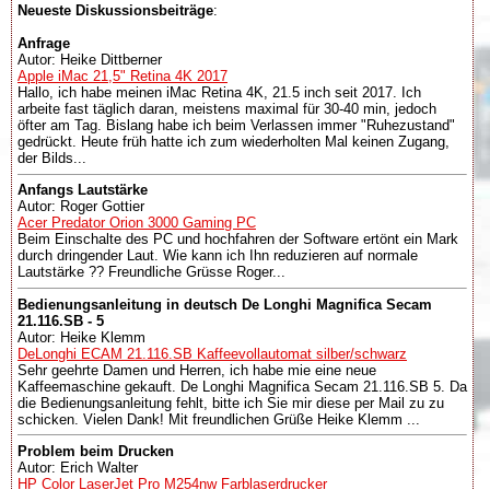
Neueste Diskussionsbeiträge
:
Anfrage
Autor: Heike Dittberner
Apple iMac 21,5" Retina 4K 2017
Hallo, ich habe meinen iMac Retina 4K, 21.5 inch seit 2017. Ich
arbeite fast täglich daran, meistens maximal für 30-40 min, jedoch
öfter am Tag. Bislang habe ich beim Verlassen immer "Ruhezustand"
gedrückt. Heute früh hatte ich zum wiederholten Mal keinen Zugang,
der Bilds...
Anfangs Lautstärke
Autor: Roger Gottier
Acer Predator Orion 3000 Gaming PC
Beim Einschalte des PC und hochfahren der Software ertönt ein Mark
durch dringender Laut. Wie kann ich Ihn reduzieren auf normale
Lautstärke ?? Freundliche Grüsse Roger...
Bedienungsanleitung in deutsch De Longhi Magnifica Secam
21.116.SB - 5
Autor: Heike Klemm
DeLonghi ECAM 21.116.SB Kaffeevollautomat silber/schwarz
Sehr geehrte Damen und Herren, ich habe mie eine neue
Kaffeemaschine gekauft. De Longhi Magnifica Secam 21.116.SB 5. Da
die Bedienungsanleitung fehlt, bitte ich Sie mir diese per Mail zu zu
schicken. Vielen Dank! Mit freundlichen Grüße Heike Klemm ...
Problem beim Drucken
Autor: Erich Walter
HP Color LaserJet Pro M254nw Farblaserdrucker