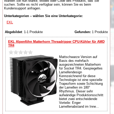
Wählen Sie nun Marke, Modell oder Code des Produkts, das Sie
suchen. Sollte es nicht verfügbar sein, können Sie es beim
Kundensupport anfragen.
Unterkategorien – wählen Sie eine Unterkategorie:
EKL
Abgebildet
: 1-1 Produkte
Gefunden:
1 Produkte
EKL Alpenföhn Matterhorn Threadripper CPU-Kühler für AMD
TR4
Mattschwarze Version auf
Basis des mehrfach
ausgezeichneten Matterhorn
für Sockel TR4. Gespiegeltes
Lamellendesign
Kennzeichnend für diese
Technologie ist eine spezielle
Trapezform sowie Schichtung
der Lamellen im 180°
Rhythmus. Dieser sehr
aufwändige Produktionsschritt
bietet zwei entscheidende
Vorteile: Enger
Lamellenabstand im Inne...