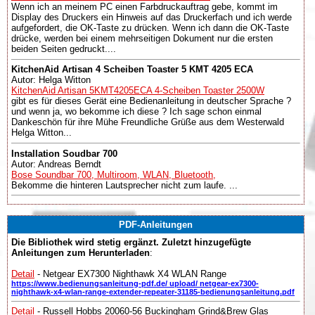
Wenn ich an meinem PC einen Farbdruckauftrag gebe, kommt im
Display des Druckers ein Hinweis auf das Druckerfach und ich werde
aufgefordert, die OK-Taste zu drücken. Wenn ich dann die OK-Taste
drücke, werden bei einem mehrseitigen Dokument nur die ersten
beiden Seiten gedruckt....
KitchenAid Artisan 4 Scheiben Toaster 5 KMT 4205 ECA
Autor: Helga Witton
KitchenAid Artisan 5KMT4205ECA 4-Scheiben Toaster 2500W
gibt es für dieses Gerät eine Bedienanleitung in deutscher Sprache ?
und wenn ja, wo bekomme ich diese ? Ich sage schon einmal
Dankeschön für ihre Mühe Freundliche Grüße aus dem Westerwald
Helga Witton...
Installation Soudbar 700
Autor: Andreas Berndt
Bose Soundbar 700, Multiroom, WLAN, Bluetooth,
Bekomme die hinteren Lautsprecher nicht zum laufe. ...
PDF-Anleitungen
Die Bibliothek wird stetig ergänzt. Zuletzt hinzugefügte
Anleitungen zum Herunterladen
:
Detail
- Netgear EX7300 Nighthawk X4 WLAN Range
https://www.bedienungsanleitung-pdf.de/ upload/ netgear-ex7300-
nighthawk-x4-wlan-range-extender-repeater-31185-bedienungsanleitung.pdf
Detail
- Russell Hobbs 20060-56 Buckingham Grind&Brew Glas