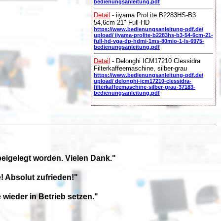
bedienungsanleitung.pdf
Detail
- iiyama ProLite B2283HS-B3
54,6cm 21" Full-HD
https://www.bedienungsanleitung-pdf.de/
upload/ iiyama-prolite-b2283hs-b3-54-6cm-21-
full-hd-vga-dp-hdmi-1ms-80mio-1-ls-6975-
bedienungsanleitung.pdf
Detail
- Delonghi ICM17210 Clessidra
Filterkaffeemaschine, silber-grau
https://www.bedienungsanleitung-pdf.de/
upload/ delonghi-icm17210-clessidra-
filterkaffeemaschine-silber-grau-37183-
bedienungsanleitung.pdf
beigelegt worden. Vielen Dank."
! Absolut zufrieden!"
wieder in Betrieb setzen."