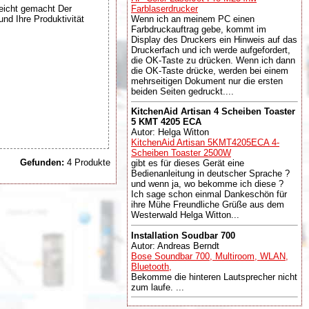
eicht gemacht Der
Farblaserdrucker
und Ihre Produktivität
Wenn ich an meinem PC einen
Farbdruckauftrag gebe, kommt im
Display des Druckers ein Hinweis auf das
Druckerfach und ich werde aufgefordert,
die OK-Taste zu drücken. Wenn ich dann
die OK-Taste drücke, werden bei einem
mehrseitigen Dokument nur die ersten
beiden Seiten gedruckt....
KitchenAid Artisan 4 Scheiben Toaster
5 KMT 4205 ECA
Autor: Helga Witton
KitchenAid Artisan 5KMT4205ECA 4-
Scheiben Toaster 2500W
Gefunden:
4 Produkte
gibt es für dieses Gerät eine
Bedienanleitung in deutscher Sprache ?
und wenn ja, wo bekomme ich diese ?
Ich sage schon einmal Dankeschön für
ihre Mühe Freundliche Grüße aus dem
Westerwald Helga Witton...
Installation Soudbar 700
Autor: Andreas Berndt
Bose Soundbar 700, Multiroom, WLAN,
Bluetooth,
Bekomme die hinteren Lautsprecher nicht
zum laufe. ...