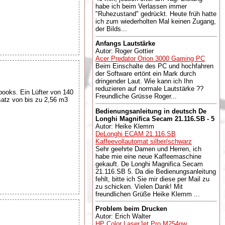
habe ich beim Verlassen immer
"Ruhezustand" gedrückt. Heute früh hatte
ich zum wiederholten Mal keinen Zugang,
der Bilds...
Anfangs Lautstärke
Autor: Roger Gottier
Acer Predator Orion 3000 Gaming PC
Beim Einschalte des PC und hochfahren
der Software ertönt ein Mark durch
dringender Laut. Wie kann ich Ihn
reduzieren auf normale Lautstärke ??
books. Ein Lüfter von 140
Freundliche Grüsse Roger...
satz von bis zu 2,56 m3
Bedienungsanleitung in deutsch De
Longhi Magnifica Secam 21.116.SB - 5
Autor: Heike Klemm
DeLonghi ECAM 21.116.SB
Kaffeevollautomat silber/schwarz
Sehr geehrte Damen und Herren, ich
habe mie eine neue Kaffeemaschine
gekauft. De Longhi Magnifica Secam
21.116.SB 5. Da die Bedienungsanleitung
fehlt, bitte ich Sie mir diese per Mail zu
zu schicken. Vielen Dank! Mit
freundlichen Grüße Heike Klemm ...
Problem beim Drucken
Autor: Erich Walter
HP Color LaserJet Pro M254nw