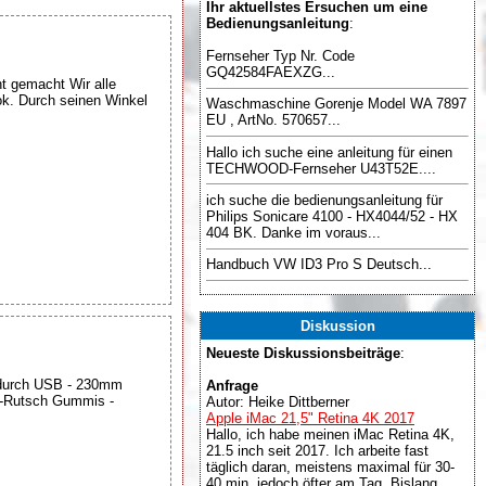
Ihr aktuellstes Ersuchen um eine
Bedienungsanleitung
:
Fernseher Typ Nr. Code
GQ42584FAEXZG...
t gemacht Wir alle
k. Durch seinen Winkel
Waschmaschine Gorenje Model WA 7897
EU , ArtNo. 570657...
Hallo ich suche eine anleitung für einen
TECHWOOD-Fernseher U43T52E....
ich suche die bedienungsanleitung für
Philips Sonicare 4100 - HX4044/52 - HX
404 BK. Danke im voraus...
Handbuch VW ID3 Pro S Deutsch...
Diskussion
Neueste Diskussionsbeiträge
:
 durch USB - 230mm
Anfrage
ti-Rutsch Gummis -
Autor: Heike Dittberner
Apple iMac 21,5" Retina 4K 2017
Hallo, ich habe meinen iMac Retina 4K,
21.5 inch seit 2017. Ich arbeite fast
täglich daran, meistens maximal für 30-
40 min, jedoch öfter am Tag. Bislang