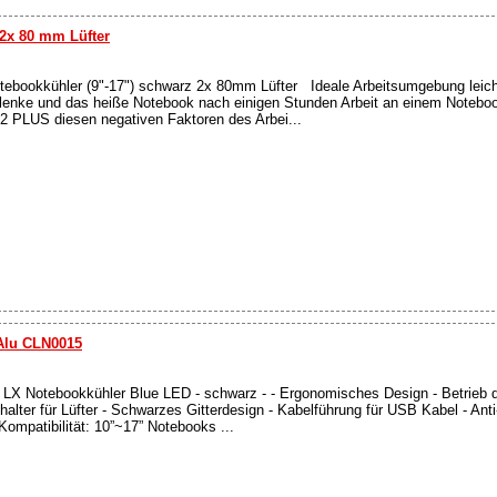
 2x 80 mm Lüfter
tebookkühler (9"-17") schwarz 2x 80mm Lüfter Ideale Arbeitsumgebung leich
nke und das heiße Notebook nach einigen Stunden Arbeit an einem Noteboo
2 PLUS diesen negativen Faktoren des Arbei...
Alu CLN0015
LX Notebookkühler Blue LED - schwarz - - Ergonomisches Design - Betrieb
halter für Lüfter - Schwarzes Gitterdesign - Kabelführung für USB Kabel - An
Kompatibilität: 10”~17” Notebooks ...