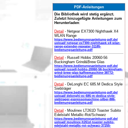
PDF-Anleitungen
Die Bibliothek wird stetig ergänzt.
Zuletzt hinzugefügte Anleitungen zum
Herunterladen
:
Detail
- Netgear EX7300 Nighthawk X4
WLAN Range
https://www.bedienungsanleitung-pdf.de/
upload/ netgear-ex7300-nighthawk-x4-wlan-
range-extender-repeater-31185-
bedienungsanleitung.pdf
Detail
- Russell Hobbs 20060-56
Buckingham Grind&Brew Glas
https://www.bedienungsanleitung-pdf.de/
upload/ russell-hobbs-20060-56-buckingham-
grind-brew-glas-kaffeemaschine-38772-
bedienungsanleitung.pdf
Detail
- DeLonghi EC 685.M Dedica Style
Siebträger
https://www.bedienungsanleitung-pdf.de/
upload/ delonghi-ec-685-m-dedica-style-
siebtrager-espressomaschine-silber-886-
bedienungsanleitung.pdf
Detail
- Moulinex LT261D Toaster Subito
Edelstahl Metallic-Rot/Schwarz
https://www.bedienungsanleitung-pdf.de/
upload/ moulinex-lt261d-toaster-subito-
edelstahl-metallic-rot-schwarz-37255-