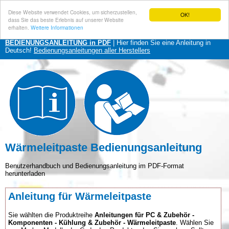
Diese Website verwendet Cookies, um sicherzustellen,
OK!
dass Sie das beste Erlebnis auf unserer Website
erhalten.
Weitere Informationen
BEDIENUNGSANLEITUNG in PDF
| Hier finden Sie eine Anleitung in
Deutsch!
Bedienungsanleitungen aller Herstellers
Wärmeleitpaste Bedienungsanleitung
Benutzerhandbuch und Bedienungsanleitung im PDF-Format
herunterladen
Anleitung für Wärmeleitpaste
Sie wählten die Produktreihe
Anleitungen für PC & Zubehör -
Komponenten - Kühlung & Zubehör - Wärmeleitpaste
. Wählen Sie