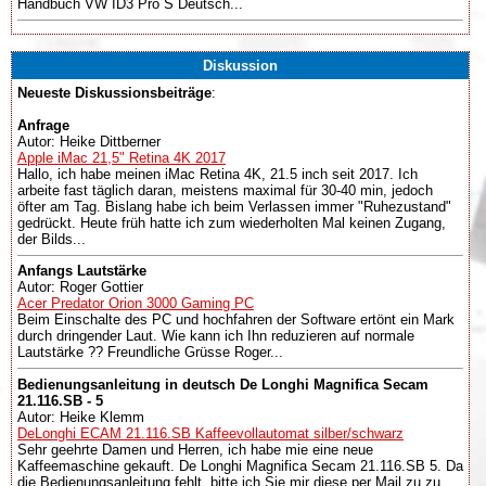
Handbuch VW ID3 Pro S Deutsch...
Diskussion
Neueste Diskussionsbeiträge
:
Anfrage
Autor: Heike Dittberner
Apple iMac 21,5" Retina 4K 2017
Hallo, ich habe meinen iMac Retina 4K, 21.5 inch seit 2017. Ich
arbeite fast täglich daran, meistens maximal für 30-40 min, jedoch
öfter am Tag. Bislang habe ich beim Verlassen immer "Ruhezustand"
gedrückt. Heute früh hatte ich zum wiederholten Mal keinen Zugang,
der Bilds...
Anfangs Lautstärke
Autor: Roger Gottier
Acer Predator Orion 3000 Gaming PC
Beim Einschalte des PC und hochfahren der Software ertönt ein Mark
durch dringender Laut. Wie kann ich Ihn reduzieren auf normale
Lautstärke ?? Freundliche Grüsse Roger...
Bedienungsanleitung in deutsch De Longhi Magnifica Secam
21.116.SB - 5
Autor: Heike Klemm
DeLonghi ECAM 21.116.SB Kaffeevollautomat silber/schwarz
Sehr geehrte Damen und Herren, ich habe mie eine neue
Kaffeemaschine gekauft. De Longhi Magnifica Secam 21.116.SB 5. Da
die Bedienungsanleitung fehlt, bitte ich Sie mir diese per Mail zu zu