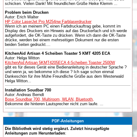
schicken. Vielen Dank! Mit freundlichen Grüße Heike Klemm ...
Problem beim Drucken
Autor: Erich Walter
HP Color LaserJet Pro M254nw Farblaserdrucker
Wenn ich an meinem PC einen Farbdruckauftrag gebe, kommt im
Display des Druckers ein Hinweis auf das Druckerfach und ich werde
aufgefordert, die OK-Taste zu drücken. Wenn ich dann die OK-Taste
drücke, werden bei einem mehrseitigen Dokument nur die ersten
beiden Seiten gedruckt....
KitchenAid Artisan 4 Scheiben Toaster 5 KMT 4205 ECA
Autor: Helga Witton
KitchenAid Artisan 5KMT4205ECA 4-Scheiben Toaster 2500W
gibt es für dieses Gerät eine Bedienanleitung in deutscher Sprache ?
und wenn ja, wo bekomme ich diese ? Ich sage schon einmal
Dankeschön für ihre Mühe Freundliche Grüße aus dem Westerwald
Helga Witton...
Installation Soudbar 700
Autor: Andreas Berndt
Bose Soundbar 700, Multiroom, WLAN, Bluetooth,
Bekomme die hinteren Lautsprecher nicht zum laufe. ...
PDF-Anleitungen
Die Bibliothek wird stetig ergänzt. Zuletzt hinzugefügte
Anleitungen zum Herunterladen
: