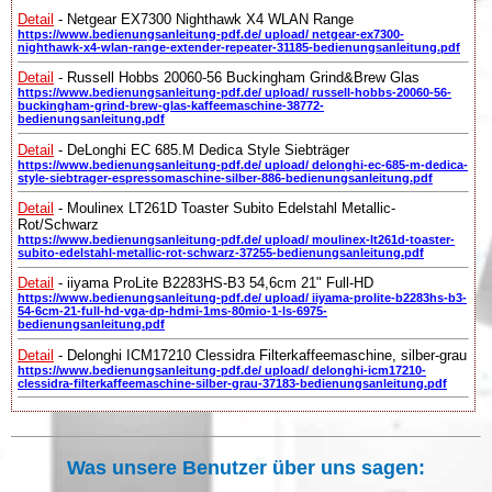
Detail
- Netgear EX7300 Nighthawk X4 WLAN Range
https://www.bedienungsanleitung-pdf.de/ upload/ netgear-ex7300-
nighthawk-x4-wlan-range-extender-repeater-31185-bedienungsanleitung.pdf
Detail
- Russell Hobbs 20060-56 Buckingham Grind&Brew Glas
https://www.bedienungsanleitung-pdf.de/ upload/ russell-hobbs-20060-56-
buckingham-grind-brew-glas-kaffeemaschine-38772-
bedienungsanleitung.pdf
Detail
- DeLonghi EC 685.M Dedica Style Siebträger
https://www.bedienungsanleitung-pdf.de/ upload/ delonghi-ec-685-m-dedica-
style-siebtrager-espressomaschine-silber-886-bedienungsanleitung.pdf
Detail
- Moulinex LT261D Toaster Subito Edelstahl Metallic-
Rot/Schwarz
https://www.bedienungsanleitung-pdf.de/ upload/ moulinex-lt261d-toaster-
subito-edelstahl-metallic-rot-schwarz-37255-bedienungsanleitung.pdf
Detail
- iiyama ProLite B2283HS-B3 54,6cm 21" Full-HD
https://www.bedienungsanleitung-pdf.de/ upload/ iiyama-prolite-b2283hs-b3-
54-6cm-21-full-hd-vga-dp-hdmi-1ms-80mio-1-ls-6975-
bedienungsanleitung.pdf
Detail
- Delonghi ICM17210 Clessidra Filterkaffeemaschine, silber-grau
https://www.bedienungsanleitung-pdf.de/ upload/ delonghi-icm17210-
clessidra-filterkaffeemaschine-silber-grau-37183-bedienungsanleitung.pdf
Was unsere Benutzer über uns sagen: