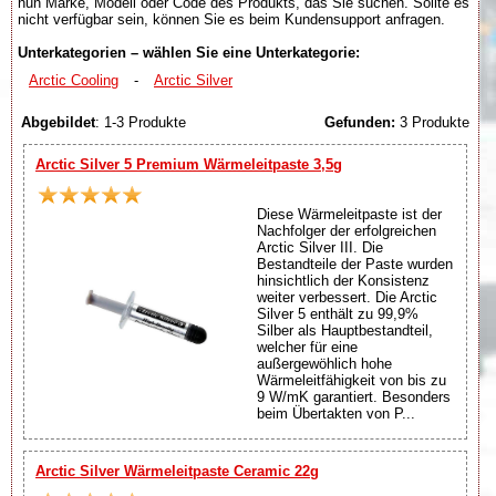
nun Marke, Modell oder Code des Produkts, das Sie suchen. Sollte es
nicht verfügbar sein, können Sie es beim Kundensupport anfragen.
Unterkategorien – wählen Sie eine Unterkategorie:
Arctic Cooling
-
Arctic Silver
Abgebildet
: 1-3 Produkte
Gefunden:
3 Produkte
Arctic Silver 5 Premium Wärmeleitpaste 3,5g
Diese Wärmeleitpaste ist der
Nachfolger der erfolgreichen
Arctic Silver III. Die
Bestandteile der Paste wurden
hinsichtlich der Konsistenz
weiter verbessert. Die Arctic
Silver 5 enthält zu 99,9%
Silber als Hauptbestandteil,
welcher für eine
außergewöhlich hohe
Wärmeleitfähigkeit von bis zu
9 W/mK garantiert. Besonders
beim Übertakten von P...
Arctic Silver Wärmeleitpaste Ceramic 22g