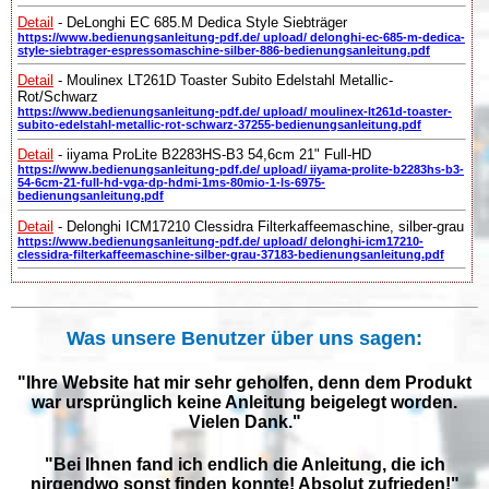
Detail
- DeLonghi EC 685.M Dedica Style Siebträger
https://www.bedienungsanleitung-pdf.de/ upload/ delonghi-ec-685-m-dedica-
style-siebtrager-espressomaschine-silber-886-bedienungsanleitung.pdf
Detail
- Moulinex LT261D Toaster Subito Edelstahl Metallic-
Rot/Schwarz
https://www.bedienungsanleitung-pdf.de/ upload/ moulinex-lt261d-toaster-
subito-edelstahl-metallic-rot-schwarz-37255-bedienungsanleitung.pdf
Detail
- iiyama ProLite B2283HS-B3 54,6cm 21" Full-HD
https://www.bedienungsanleitung-pdf.de/ upload/ iiyama-prolite-b2283hs-b3-
54-6cm-21-full-hd-vga-dp-hdmi-1ms-80mio-1-ls-6975-
bedienungsanleitung.pdf
Detail
- Delonghi ICM17210 Clessidra Filterkaffeemaschine, silber-grau
https://www.bedienungsanleitung-pdf.de/ upload/ delonghi-icm17210-
clessidra-filterkaffeemaschine-silber-grau-37183-bedienungsanleitung.pdf
Was unsere Benutzer über uns sagen:
"Ihre Website hat mir sehr geholfen, denn dem Produkt
war ursprünglich keine Anleitung beigelegt worden.
Vielen Dank."
"Bei Ihnen fand ich endlich die Anleitung, die ich
nirgendwo sonst finden konnte! Absolut zufrieden!"