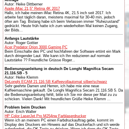
Autor: Heike Dittberner
Apple iMac 21,5" Retina 4K 2017
Hallo, ich habe meinen iMac Retina 4K, 21.5 inch seit 2017. Ich
arbeite fast täglich daran, meistens maximal für 30-40 min, jedoch
öfter am Tag. Bislang habe ich beim Verlassen immer "Ruhezustand"
gedrückt. Heute früh hatte ich zum wiederholten Mal keinen Zugang,
der Bilds...
Anfangs Lautstärke
Autor: Roger Gottier
Acer Predator Orion 3000 Gaming PC
Beim Einschalte des PC und hochfahren der Software ertönt ein Mark
durch dringender Laut. Wie kann ich Ihn reduzieren auf normale
Lautstärke ?? Freundliche Grüsse Roger...
Bedienungsanleitung in deutsch De Longhi Magnifica Secam
21.116.SB - 5
Autor: Heike Klemm
DeLonghi ECAM 21.116.SB Kaffeevollautomat silber/schwarz
Sehr geehrte Damen und Herren, ich habe mie eine neue
Kaffeemaschine gekauft. De Longhi Magnifica Secam 21.116.SB 5. Da
die Bedienungsanleitung fehlt, bitte ich Sie mir diese per Mail zu zu
schicken. Vielen Dank! Mit freundlichen Grüße Heike Klemm ...
Problem beim Drucken
Autor: Erich Walter
HP Color LaserJet Pro M254nw Farblaserdrucker
Wenn ich an meinem PC einen Farbdruckauftrag gebe, kommt im
Display des Druckers ein Hinweis auf das Druckerfach und ich werde
aufgefordert, die OK-Taste zu drücken. Wenn ich dann die OK-Taste