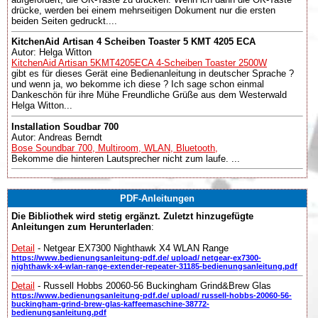
drücke, werden bei einem mehrseitigen Dokument nur die ersten
beiden Seiten gedruckt....
KitchenAid Artisan 4 Scheiben Toaster 5 KMT 4205 ECA
Autor: Helga Witton
KitchenAid Artisan 5KMT4205ECA 4-Scheiben Toaster 2500W
gibt es für dieses Gerät eine Bedienanleitung in deutscher Sprache ?
und wenn ja, wo bekomme ich diese ? Ich sage schon einmal
Dankeschön für ihre Mühe Freundliche Grüße aus dem Westerwald
Helga Witton...
Installation Soudbar 700
Autor: Andreas Berndt
Bose Soundbar 700, Multiroom, WLAN, Bluetooth,
Bekomme die hinteren Lautsprecher nicht zum laufe. ...
PDF-Anleitungen
Die Bibliothek wird stetig ergänzt. Zuletzt hinzugefügte
Anleitungen zum Herunterladen
:
Detail
- Netgear EX7300 Nighthawk X4 WLAN Range
https://www.bedienungsanleitung-pdf.de/ upload/ netgear-ex7300-
nighthawk-x4-wlan-range-extender-repeater-31185-bedienungsanleitung.pdf
Detail
- Russell Hobbs 20060-56 Buckingham Grind&Brew Glas
https://www.bedienungsanleitung-pdf.de/ upload/ russell-hobbs-20060-56-
buckingham-grind-brew-glas-kaffeemaschine-38772-
bedienungsanleitung.pdf