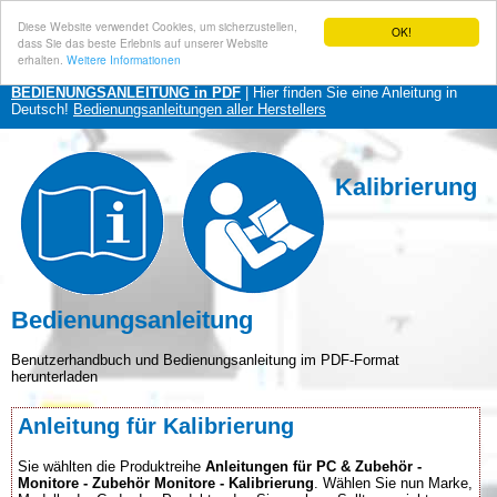
Diese Website verwendet Cookies, um sicherzustellen,
OK!
dass Sie das beste Erlebnis auf unserer Website
erhalten.
Weitere Informationen
BEDIENUNGSANLEITUNG in PDF
| Hier finden Sie eine Anleitung in
Deutsch!
Bedienungsanleitungen aller Herstellers
Kalibrierung
Bedienungsanleitung
Benutzerhandbuch und Bedienungsanleitung im PDF-Format
herunterladen
Anleitung für Kalibrierung
Sie wählten die Produktreihe
Anleitungen für PC & Zubehör -
Monitore - Zubehör Monitore - Kalibrierung
. Wählen Sie nun Marke,