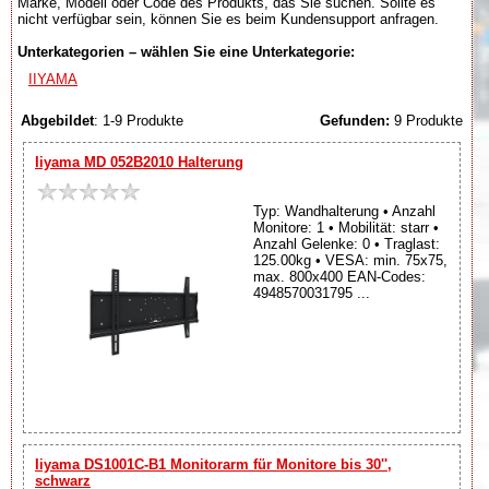
Marke, Modell oder Code des Produkts, das Sie suchen. Sollte es
nicht verfügbar sein, können Sie es beim Kundensupport anfragen.
Unterkategorien – wählen Sie eine Unterkategorie:
IIYAMA
Abgebildet
: 1-9 Produkte
Gefunden:
9 Produkte
Iiyama MD 052B2010 Halterung
Typ: Wandhalterung • Anzahl
Monitore: 1 • Mobilität: starr •
Anzahl Gelenke: 0 • Traglast:
125.00kg • VESA: min. 75x75,
max. 800x400 EAN-Codes:
4948570031795 ...
Iiyama DS1001C-B1 Monitorarm für Monitore bis 30'',
schwarz