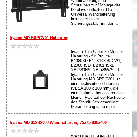
Wandhalterung sind
Schrauben zur Montage des
Displays enthalten. Die
Universal Wandhalterung
beinhaltet einen
Sicherungsstab, mit der ...
Iiyama MD BRPCV01 Halterung
Iiyama Thin-Client-zu-Monitor-
Halterung - für ProLite
B1980SD-B1, B1980SD-W1,
B2080HSD, B2481HS-1,
XB2380HS, XB2485WSU-1
Iiyama Thin-Client-zu-Monitor-
Halterung MD BRPCV01 ist
eine hochwertige Halterung
(VESA 100 x 100 mm), die
eine einfache Installation eines
kleinen PCs auf der Rückseite
des Standfußes ermöglicht.
Diese Lösung ist kompat...
Iiyama MD 052B2000 Wandhalterung 75x75-800x400
WANDHALTERUNG MD