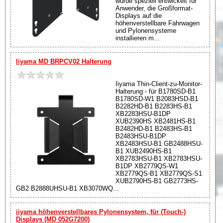
wurde speziell entwickelt für
Anwender, die Großformat-
Displays auf die
höhenverstellbare Fahrwagen
und Pylonensysteme
installieren m...
Iiyama MD BRPCV02 Halterung
Iiyama Thin-Client-zu-Monitor-
Halterung - für B1780SD-B1
B1780SD-W1 B2083HSD-B1
B2282HD-B1 B2283HS-B1
XB2283HSU-B1DP
XUB2390HS XB2481HS-B1
B2482HD-B1 B2483HS-B1
B2483HSU-B1DP
XB2483HSU-B1 GB2488HSU-
B1 XUB2490HS-B1
XB2783HSU-B1 XB2783HSU-
B1DP XB2779QS-W1
XB2779QS-B1 XB2779QS-S1
XUB2790HS-B1 GB2773HS-
GB2 B2888UHSU-B1 XB3070WQ...
iiyama höhenverstellbares Pylonensystem, für (Touch-)
Displays (MD 052G7200)