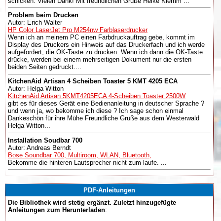
schicken. Vielen Dank! Mit freundlichen Grüße Heike Klemm ...
Problem beim Drucken
Autor: Erich Walter
HP Color LaserJet Pro M254nw Farblaserdrucker
Wenn ich an meinem PC einen Farbdruckauftrag gebe, kommt im
Display des Druckers ein Hinweis auf das Druckerfach und ich werde
aufgefordert, die OK-Taste zu drücken. Wenn ich dann die OK-Taste
drücke, werden bei einem mehrseitigen Dokument nur die ersten
beiden Seiten gedruckt....
KitchenAid Artisan 4 Scheiben Toaster 5 KMT 4205 ECA
Autor: Helga Witton
KitchenAid Artisan 5KMT4205ECA 4-Scheiben Toaster 2500W
gibt es für dieses Gerät eine Bedienanleitung in deutscher Sprache ?
und wenn ja, wo bekomme ich diese ? Ich sage schon einmal
Dankeschön für ihre Mühe Freundliche Grüße aus dem Westerwald
Helga Witton...
Installation Soudbar 700
Autor: Andreas Berndt
Bose Soundbar 700, Multiroom, WLAN, Bluetooth,
Bekomme die hinteren Lautsprecher nicht zum laufe. ...
PDF-Anleitungen
Die Bibliothek wird stetig ergänzt. Zuletzt hinzugefügte
Anleitungen zum Herunterladen
: