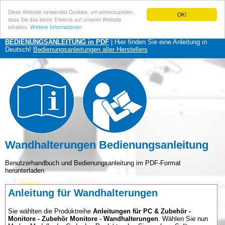
Diese Website verwendet Cookies, um sicherzustellen,
OK!
dass Sie das beste Erlebnis auf unserer Website
erhalten.
Weitere Informationen
BEDIENUNGSANLEITUNG in PDF
| Hier finden Sie eine Anleitung in
Deutsch!
Bedienungsanleitungen aller Herstellers
Wandhalterungen Bedienungsanleitung
Benutzerhandbuch und Bedienungsanleitung im PDF-Format
herunterladen
Anleitung für Wandhalterungen
Sie wählten die Produktreihe
Anleitungen für PC & Zubehör -
Monitore - Zubehör Monitore - Wandhalterungen
. Wählen Sie nun