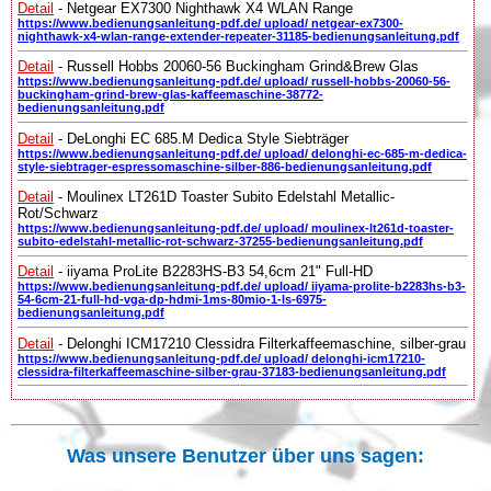
Detail
- Netgear EX7300 Nighthawk X4 WLAN Range
https://www.bedienungsanleitung-pdf.de/ upload/ netgear-ex7300-
nighthawk-x4-wlan-range-extender-repeater-31185-bedienungsanleitung.pdf
Detail
- Russell Hobbs 20060-56 Buckingham Grind&Brew Glas
https://www.bedienungsanleitung-pdf.de/ upload/ russell-hobbs-20060-56-
buckingham-grind-brew-glas-kaffeemaschine-38772-
bedienungsanleitung.pdf
Detail
- DeLonghi EC 685.M Dedica Style Siebträger
https://www.bedienungsanleitung-pdf.de/ upload/ delonghi-ec-685-m-dedica-
style-siebtrager-espressomaschine-silber-886-bedienungsanleitung.pdf
Detail
- Moulinex LT261D Toaster Subito Edelstahl Metallic-
Rot/Schwarz
https://www.bedienungsanleitung-pdf.de/ upload/ moulinex-lt261d-toaster-
subito-edelstahl-metallic-rot-schwarz-37255-bedienungsanleitung.pdf
Detail
- iiyama ProLite B2283HS-B3 54,6cm 21" Full-HD
https://www.bedienungsanleitung-pdf.de/ upload/ iiyama-prolite-b2283hs-b3-
54-6cm-21-full-hd-vga-dp-hdmi-1ms-80mio-1-ls-6975-
bedienungsanleitung.pdf
Detail
- Delonghi ICM17210 Clessidra Filterkaffeemaschine, silber-grau
https://www.bedienungsanleitung-pdf.de/ upload/ delonghi-icm17210-
clessidra-filterkaffeemaschine-silber-grau-37183-bedienungsanleitung.pdf
Was unsere Benutzer über uns sagen: