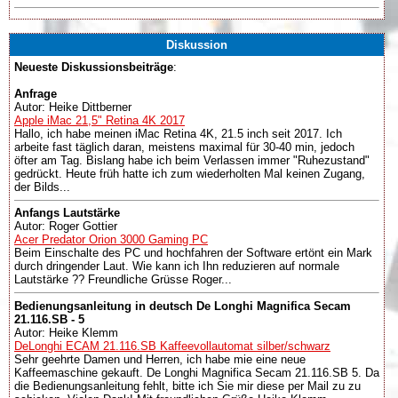
Diskussion
Neueste Diskussionsbeiträge
:
Anfrage
Autor: Heike Dittberner
Apple iMac 21,5" Retina 4K 2017
Hallo, ich habe meinen iMac Retina 4K, 21.5 inch seit 2017. Ich
arbeite fast täglich daran, meistens maximal für 30-40 min, jedoch
öfter am Tag. Bislang habe ich beim Verlassen immer "Ruhezustand"
gedrückt. Heute früh hatte ich zum wiederholten Mal keinen Zugang,
der Bilds...
Anfangs Lautstärke
Autor: Roger Gottier
Acer Predator Orion 3000 Gaming PC
Beim Einschalte des PC und hochfahren der Software ertönt ein Mark
durch dringender Laut. Wie kann ich Ihn reduzieren auf normale
Lautstärke ?? Freundliche Grüsse Roger...
Bedienungsanleitung in deutsch De Longhi Magnifica Secam
21.116.SB - 5
Autor: Heike Klemm
DeLonghi ECAM 21.116.SB Kaffeevollautomat silber/schwarz
Sehr geehrte Damen und Herren, ich habe mie eine neue
Kaffeemaschine gekauft. De Longhi Magnifica Secam 21.116.SB 5. Da
die Bedienungsanleitung fehlt, bitte ich Sie mir diese per Mail zu zu