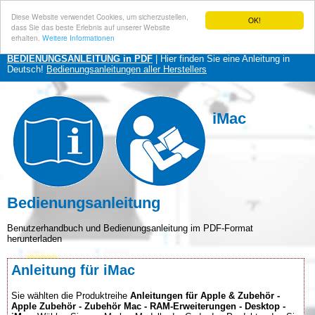
Diese Website verwendet Cookies, um sicherzustellen,
OK!
dass Sie das beste Erlebnis auf unserer Website
erhalten.
Weitere Informationen
BEDIENUNGSANLEITUNG in PDF
| Hier finden Sie eine Anleitung in
Deutsch!
Bedienungsanleitungen aller Herstellers
iMac
Bedienungsanleitung
Benutzerhandbuch und Bedienungsanleitung im PDF-Format
herunterladen
Anleitung für iMac
Sie wählten die Produktreihe
Anleitungen für Apple & Zubehör -
Apple Zubehör - Zubehör Mac - RAM-Erweiterungen - Desktop -