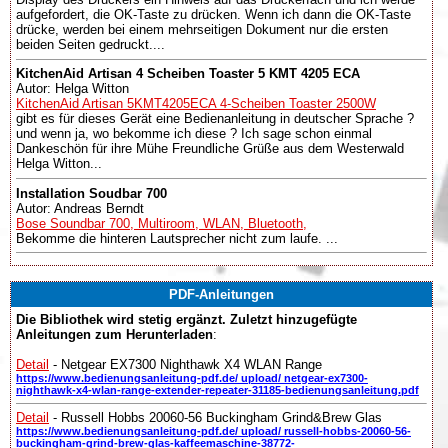
aufgefordert, die OK-Taste zu drücken. Wenn ich dann die OK-Taste
drücke, werden bei einem mehrseitigen Dokument nur die ersten
beiden Seiten gedruckt....
KitchenAid Artisan 4 Scheiben Toaster 5 KMT 4205 ECA
Autor: Helga Witton
KitchenAid Artisan 5KMT4205ECA 4-Scheiben Toaster 2500W
gibt es für dieses Gerät eine Bedienanleitung in deutscher Sprache ?
und wenn ja, wo bekomme ich diese ? Ich sage schon einmal
Dankeschön für ihre Mühe Freundliche Grüße aus dem Westerwald
Helga Witton...
Installation Soudbar 700
Autor: Andreas Berndt
Bose Soundbar 700, Multiroom, WLAN, Bluetooth,
Bekomme die hinteren Lautsprecher nicht zum laufe. ...
PDF-Anleitungen
Die Bibliothek wird stetig ergänzt. Zuletzt hinzugefügte
Anleitungen zum Herunterladen
:
Detail
- Netgear EX7300 Nighthawk X4 WLAN Range
https://www.bedienungsanleitung-pdf.de/ upload/ netgear-ex7300-
nighthawk-x4-wlan-range-extender-repeater-31185-bedienungsanleitung.pdf
Detail
- Russell Hobbs 20060-56 Buckingham Grind&Brew Glas
https://www.bedienungsanleitung-pdf.de/ upload/ russell-hobbs-20060-56-
buckingham-grind-brew-glas-kaffeemaschine-38772-