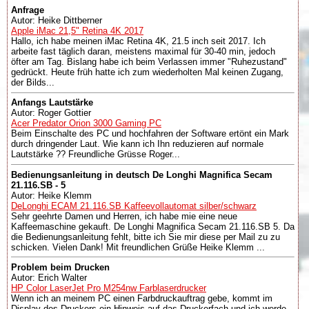
Anfrage
Autor: Heike Dittberner
Apple iMac 21,5" Retina 4K 2017
Hallo, ich habe meinen iMac Retina 4K, 21.5 inch seit 2017. Ich
arbeite fast täglich daran, meistens maximal für 30-40 min, jedoch
öfter am Tag. Bislang habe ich beim Verlassen immer "Ruhezustand"
gedrückt. Heute früh hatte ich zum wiederholten Mal keinen Zugang,
der Bilds...
Anfangs Lautstärke
Autor: Roger Gottier
Acer Predator Orion 3000 Gaming PC
Beim Einschalte des PC und hochfahren der Software ertönt ein Mark
durch dringender Laut. Wie kann ich Ihn reduzieren auf normale
Lautstärke ?? Freundliche Grüsse Roger...
Bedienungsanleitung in deutsch De Longhi Magnifica Secam
21.116.SB - 5
Autor: Heike Klemm
DeLonghi ECAM 21.116.SB Kaffeevollautomat silber/schwarz
Sehr geehrte Damen und Herren, ich habe mie eine neue
Kaffeemaschine gekauft. De Longhi Magnifica Secam 21.116.SB 5. Da
die Bedienungsanleitung fehlt, bitte ich Sie mir diese per Mail zu zu
schicken. Vielen Dank! Mit freundlichen Grüße Heike Klemm ...
Problem beim Drucken
Autor: Erich Walter
HP Color LaserJet Pro M254nw Farblaserdrucker
Wenn ich an meinem PC einen Farbdruckauftrag gebe, kommt im
Display des Druckers ein Hinweis auf das Druckerfach und ich werde