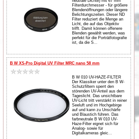
neutrale Dichte) mit 67 mm
Filterdurchmesser - für größere
Blendenöffnungen oder längere
Belichtungszeiten. Dieser ND
Filter reduziert die Menge an
Licht, die auf das Objektiv
trifft. Damit können offenere
Blenden gewählt werden, was
perfekt für die Porträtfotografie
ist, da die S...
B W XS-Pro Digital UV Filter MRC nano 58 mm
B W 010 UV-HAZE-FILTER
Der Klassiker unter den B W-
Schutzfiltern sperrt den
störenden UV-Anteil aus dem
Tageslicht. Das unsichtbare
UV-Licht tritt verstärkt in reiner
Seeluft und im Hochgebirge
auf und kann zu Unschärfe
und Blaustich führen. Das
farbneutrale B W 010 UV-
Haze-Filter eignet sich für
Analog- sowie für
Digitalkameras gleic...