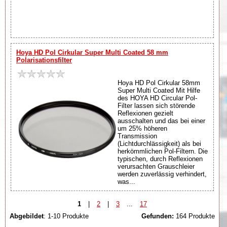
Hoya HD Pol Cirkular Super Multi Coated 58 mm
Polarisationsfilter
Hoya HD Pol Cirkular 58mm
Super Multi Coated Mit Hilfe
des HOYA HD Circular Pol-
Filter lassen sich störende
Reflexionen gezielt
ausschalten und das bei einer
um 25% höheren
Transmission
(Lichtdurchlässigkeit) als bei
herkömmlichen Pol-Filtern. Die
typischen, durch Reflexionen
verursachten Grauschleier
werden zuverlässig verhindert,
was...
1
|
2
|
3
...
17
Abgebildet
: 1-10 Produkte
Gefunden:
164 Produkte