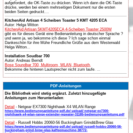
aufgefordert, die OK-Taste zu drücken. Wenn ich dann die OK-Taste
drücke, werden bei einem mehrseitigen Dokument nur die ersten
beiden Seiten gedruckt....
KitchenAid Artisan 4 Scheiben Toaster 5 KMT 4205 ECA
Autor: Helga Witton
KitchenAid Artisan 5KMT4205ECA 4-Scheiben Toaster 2500W
gibt es für dieses Gerät eine Bedienanleitung in deutscher Sprache ?
und wenn ja, wo bekomme ich diese ? Ich sage schon einmal
Dankeschön für ihre Mühe Freundliche Grüße aus dem Westerwald
Helga Witton...
Installation Soudbar 700
Autor: Andreas Berndt
Bose Soundbar 700, Multiroom, WLAN, Bluetooth,
Bekomme die hinteren Lautsprecher nicht zum laufe. ...
PDF-Anleitungen
Die Bibliothek wird stetig ergänzt. Zuletzt hinzugefügte
Anleitungen zum Herunterladen
:
Detail
- Netgear EX7300 Nighthawk X4 WLAN Range
https://www.bedienungsanleitung-pdf.de/ upload/ netgear-ex7300-
nighthawk-x4-wlan-range-extender-repeater-31185-bedienungsanleitung.pdf
Detail
- Russell Hobbs 20060-56 Buckingham Grind&Brew Glas
https://www.bedienungsanleitung-pdf.de/ upload/ russell-hobbs-20060-56-
buckingham-grind-brew-glas-kaffeemaschine-38772-