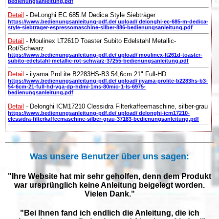
bedienungsanleitung.pdf
Detail
- DeLonghi EC 685.M Dedica Style Siebträger
https://www.bedienungsanleitung-pdf.de/ upload/ delonghi-ec-685-m-dedica-
style-siebtrager-espressomaschine-silber-886-bedienungsanleitung.pdf
Detail
- Moulinex LT261D Toaster Subito Edelstahl Metallic-
Rot/Schwarz
https://www.bedienungsanleitung-pdf.de/ upload/ moulinex-lt261d-toaster-
subito-edelstahl-metallic-rot-schwarz-37255-bedienungsanleitung.pdf
Detail
- iiyama ProLite B2283HS-B3 54,6cm 21" Full-HD
https://www.bedienungsanleitung-pdf.de/ upload/ iiyama-prolite-b2283hs-b3-
54-6cm-21-full-hd-vga-dp-hdmi-1ms-80mio-1-ls-6975-
bedienungsanleitung.pdf
Detail
- Delonghi ICM17210 Clessidra Filterkaffeemaschine, silber-grau
https://www.bedienungsanleitung-pdf.de/ upload/ delonghi-icm17210-
clessidra-filterkaffeemaschine-silber-grau-37183-bedienungsanleitung.pdf
Was unsere Benutzer über uns sagen:
"Ihre Website hat mir sehr geholfen, denn dem Produkt
war ursprünglich keine Anleitung beigelegt worden.
Vielen Dank."
"Bei Ihnen fand ich endlich die Anleitung, die ich