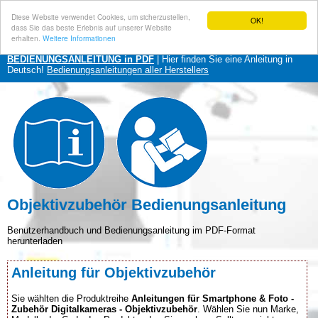
Diese Website verwendet Cookies, um sicherzustellen,
OK!
dass Sie das beste Erlebnis auf unserer Website
erhalten.
Weitere Informationen
BEDIENUNGSANLEITUNG in PDF
| Hier finden Sie eine Anleitung in
Deutsch!
Bedienungsanleitungen aller Herstellers
Objektivzubehör Bedienungsanleitung
Benutzerhandbuch und Bedienungsanleitung im PDF-Format
herunterladen
Anleitung für Objektivzubehör
Sie wählten die Produktreihe
Anleitungen für Smartphone & Foto -
Zubehör Digitalkameras - Objektivzubehör
. Wählen Sie nun Marke,