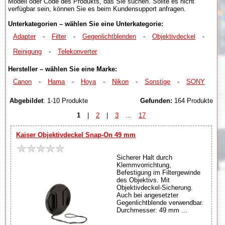
Modell oder Code des Produkts, das Sie suchen. Sollte es nicht
verfügbar sein, können Sie es beim Kundensupport anfragen.
Unterkategorien – wählen Sie eine Unterkategorie:
Adapter
-
Filter
-
Gegenlichtblenden
-
Objektivdeckel
-
Reinigung
-
Telekonverter
Hersteller – wählen Sie eine Marke:
Canon
-
Hama
-
Hoya
-
Nikon
-
Sonstige
-
SONY
Abgebildet
: 1-10 Produkte
Gefunden:
164 Produkte
1
|
2
|
3
...
17
Kaiser Objektivdeckel Snap-On 49 mm
Sicherer Halt durch
Klemmvorrichtung,
Befestigung im Filtergewinde
des Objektivs. Mit
Objektivdeckel-Sicherung.
Auch bei angesetzter
Gegenlichtblende verwendbar.
Durchmesser: 49 mm ...