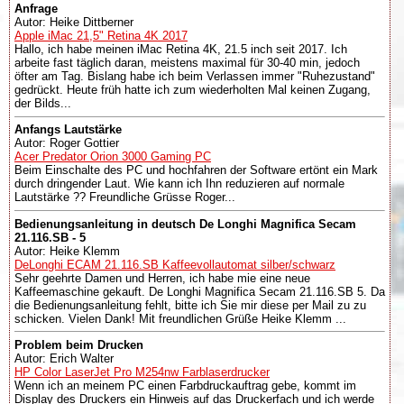
Anfrage
Autor: Heike Dittberner
Apple iMac 21,5" Retina 4K 2017
Hallo, ich habe meinen iMac Retina 4K, 21.5 inch seit 2017. Ich
arbeite fast täglich daran, meistens maximal für 30-40 min, jedoch
öfter am Tag. Bislang habe ich beim Verlassen immer "Ruhezustand"
gedrückt. Heute früh hatte ich zum wiederholten Mal keinen Zugang,
der Bilds...
Anfangs Lautstärke
Autor: Roger Gottier
Acer Predator Orion 3000 Gaming PC
Beim Einschalte des PC und hochfahren der Software ertönt ein Mark
durch dringender Laut. Wie kann ich Ihn reduzieren auf normale
Lautstärke ?? Freundliche Grüsse Roger...
Bedienungsanleitung in deutsch De Longhi Magnifica Secam
21.116.SB - 5
Autor: Heike Klemm
DeLonghi ECAM 21.116.SB Kaffeevollautomat silber/schwarz
Sehr geehrte Damen und Herren, ich habe mie eine neue
Kaffeemaschine gekauft. De Longhi Magnifica Secam 21.116.SB 5. Da
die Bedienungsanleitung fehlt, bitte ich Sie mir diese per Mail zu zu
schicken. Vielen Dank! Mit freundlichen Grüße Heike Klemm ...
Problem beim Drucken
Autor: Erich Walter
HP Color LaserJet Pro M254nw Farblaserdrucker
Wenn ich an meinem PC einen Farbdruckauftrag gebe, kommt im
Display des Druckers ein Hinweis auf das Druckerfach und ich werde