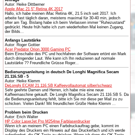
Autor: Heike Dittberner
Apple iMac 21,5" Retina 4K 2017
Hallo, ich habe meinen iMac Retina 4K, 21.5 inch seit 2017. Ich
arbeite fast täglich daran, meistens maximal für 30-40 min, jedoch
öfter am Tag. Bislang habe ich beim Verlassen immer "Ruhezustand"
gedrückt. Heute früh hatte ich zum wiederholten Mal keinen Zugang,
der Bilds...
Anfangs Lautstärke
Autor: Roger Gottier
Acer Predator Orion 3000 Gaming PC
Beim Einschalte des PC und hochfahren der Software ertönt ein Mark
durch dringender Laut. Wie kann ich Ihn reduzieren auf normale
Lautstärke ?? Freundliche Grüsse Roger...
Bedienungsanleitung in deutsch De Longhi Magnifica Secam
21.116.SB - 5
Autor: Heike Klemm
DeLonghi ECAM 21.116.SB Kaffeevollautomat silber/schwarz
Sehr geehrte Damen und Herren, ich habe mie eine neue
Kaffeemaschine gekauft. De Longhi Magnifica Secam 21.116.SB 5. Da
die Bedienungsanleitung fehlt, bitte ich Sie mir diese per Mail zu zu
schicken. Vielen Dank! Mit freundlichen Grüße Heike Klemm ...
Problem beim Drucken
Autor: Erich Walter
HP Color LaserJet Pro M254nw Farblaserdrucker
Wenn ich an meinem PC einen Farbdruckauftrag gebe, kommt im
Display des Druckers ein Hinweis auf das Druckerfach und ich werde
aufgefordert, die OK-Taste zu drücken. Wenn ich dann die OK-Taste