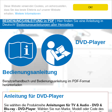
Diese Website verwendet Cookies, um sicherzustellen,
OK!
dass Sie das beste Erlebnis auf unserer Website
erhalten.
Weitere Informationen
BEDIENUNGSANLEITUNG in PDF
| Hier finden Sie eine Anleitung in
Deutsch!
Bedienungsanleitungen aller Herstellers
DVD-Player
Bedienungsanleitung
Benutzerhandbuch und Bedienungsanleitung im PDF-Format
herunterladen
Anleitung für DVD-Player
Sie wählten die Produktreihe
Anleitungen für TV & Audio - DVD &
Blu-ray - DVD-Player
. Wählen Sie nun Marke, Modell oder Code des