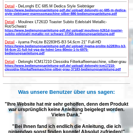
Detail
- DeLonghi EC 685.M Dedica Style Siebträger
https://www.bedienungsanleitung-pdf.de/ upload/ delonghi-ec-685-m-dedica-
style-siebtrager-espressomaschine-silber-886-bedienungsanleitung.pdf
Detail
- Moulinex LT261D Toaster Subito Edelstahl Metallic-
Rot/Schwarz
https://www.bedienungsanleitung-pdf.de/ upload/ moulinex-lt261d-toaster-
subito-edelstahl-metallic-rot-schwarz-37255-bedienungsanleitung.pdf
Detail
- iiyama ProLite B2283HS-B3 54,6cm 21" Full-HD
https://www.bedienungsanleitung-pdf.de/ upload/ iiyama-prolite-b2283hs-b3-
54-6cm-21-full-hd-vga-dp-hdmi-1ms-80mio-1-ls-6975-
bedienungsanleitung.pdf
Detail
- Delonghi ICM17210 Clessidra Filterkaffeemaschine, silber-grau
https://www.bedienungsanleitung-pdf.de/ upload/ delonghi-icm17210-
clessidra-filterkaffeemaschine-silber-grau-37183-bedienungsanleitung.pdf
Was unsere Benutzer über uns sagen:
"Ihre Website hat mir sehr geholfen, denn dem Produkt
war ursprünglich keine Anleitung beigelegt worden.
Vielen Dank."
"Bei Ihnen fand ich endlich die Anleitung, die ich
nirgendwo sonst finden konnte! Absolut zufrieden!"