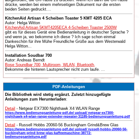
drücke, werden bei einem mehrseitigen Dokument nur die ersten
beiden Seiten gedruckt....
KitchenAid Artisan 4 Scheiben Toaster 5 KMT 4205 ECA
Autor: Helga Witton
KitchenAid Artisan 5KMT4205ECA 4-Scheiben Toaster 2500W
gibt es für dieses Gerät eine Bedienanleitung in deutscher Sprache ?
und wenn ja, wo bekomme ich diese ? Ich sage schon einmal
Dankeschön für ihre Mühe Freundliche Grüße aus dem Westerwald
Helga Witton...
Installation Soudbar 700
Autor: Andreas Berndt
Bose Soundbar 700, Multiroom, WLAN, Bluetooth,
Bekomme die hinteren Lautsprecher nicht zum laufe. ...
PDF-Anleitungen
Die Bibliothek wird stetig ergänzt. Zuletzt hinzugefügte
Anleitungen zum Herunterladen
:
Detail
- Netgear EX7300 Nighthawk X4 WLAN Range
https://www.bedienungsanleitung-pdf.de/ upload/ netgear-ex7300-
nighthawk-x4-wlan-range-extender-repeater-31185-bedienungsanleitung.pdf
Detail
- Russell Hobbs 20060-56 Buckingham Grind&Brew Glas
https://www.bedienungsanleitung-pdf.de/ upload/ russell-hobbs-20060-56-
buckingham-grind-brew-glas-kaffeemaschine-38772-
bedienungsanleitung.pdf