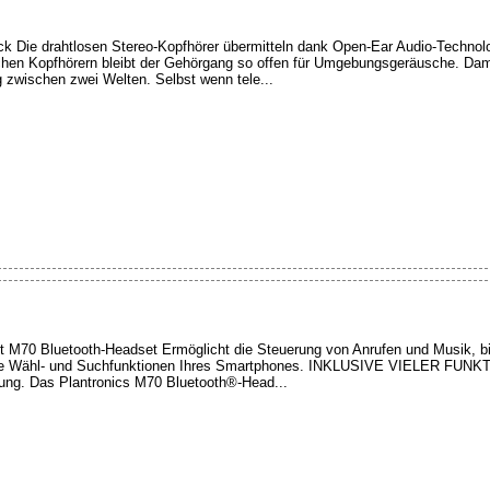
 Die drahtlosen Stereo-Kopfhörer übermitteln dank Open-Ear Audio-Technolog
chen Kopfhörern bleibt der Gehörgang so offen für Umgebungsgeräusche. Dami
g zwischen zwei Welten. Selbst wenn tele...
 M70 Bluetooth-Headset Ermöglicht die Steuerung von Anrufen und Musik, bi
 die Wähl- und Suchfunktionen Ihres Smartphones. INKLUSIVE VIELER FUNK
ung. Das Plantronics M70 Bluetooth®-Head...