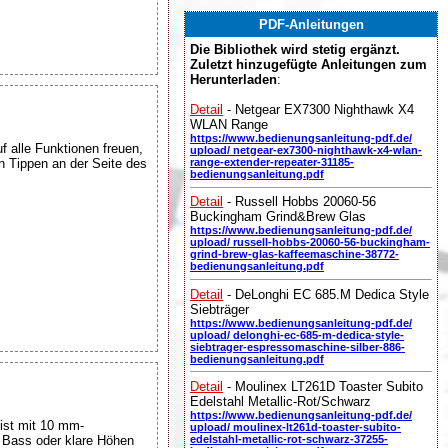
PDF-Anleitungen
Die Bibliothek wird stetig ergänzt.
Zuletzt hinzugefügte Anleitungen zum
Herunterladen
:
Detail
- Netgear EX7300 Nighthawk X4
WLAN Range
https://www.bedienungsanleitung-pdf.de/
f alle Funktionen freuen,
upload/ netgear-ex7300-nighthawk-x4-wlan-
n Tippen an der Seite des
range-extender-repeater-31185-
bedienungsanleitung.pdf
Detail
- Russell Hobbs 20060-56
Buckingham Grind&Brew Glas
https://www.bedienungsanleitung-pdf.de/
upload/ russell-hobbs-20060-56-buckingham-
grind-brew-glas-kaffeemaschine-38772-
bedienungsanleitung.pdf
Detail
- DeLonghi EC 685.M Dedica Style
Siebträger
https://www.bedienungsanleitung-pdf.de/
upload/ delonghi-ec-685-m-dedica-style-
siebtrager-espressomaschine-silber-886-
bedienungsanleitung.pdf
Detail
- Moulinex LT261D Toaster Subito
Edelstahl Metallic-Rot/Schwarz
https://www.bedienungsanleitung-pdf.de/
ist mit 10 mm-
upload/ moulinex-lt261d-toaster-subito-
n Bass oder klare Höhen
edelstahl-metallic-rot-schwarz-37255-