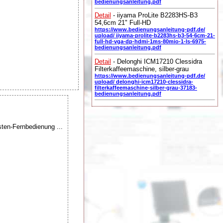
bedienungsanleitung.pdf
Detail
- iiyama ProLite B2283HS-B3
54,6cm 21" Full-HD
https://www.bedienungsanleitung-pdf.de/
upload/ iiyama-prolite-b2283hs-b3-54-6cm-21-
full-hd-vga-dp-hdmi-1ms-80mio-1-ls-6975-
bedienungsanleitung.pdf
Detail
- Delonghi ICM17210 Clessidra
Filterkaffeemaschine, silber-grau
https://www.bedienungsanleitung-pdf.de/
upload/ delonghi-icm17210-clessidra-
filterkaffeemaschine-silber-grau-37183-
bedienungsanleitung.pdf
en-Fernbedienung ...