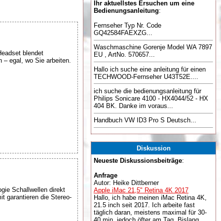
Ihr aktuellstes Ersuchen um eine
Bedienungsanleitung
:
Fernseher Typ Nr. Code
GQ42584FAEXZG...
Waschmaschine Gorenje Model WA 7897
eadset blendet
EU , ArtNo. 570657...
 – egal, wo Sie arbeiten.
Hallo ich suche eine anleitung für einen
TECHWOOD-Fernseher U43T52E....
ich suche die bedienungsanleitung für
Philips Sonicare 4100 - HX4044/52 - HX
404 BK. Danke im voraus...
Handbuch VW ID3 Pro S Deutsch...
Diskussion
Neueste Diskussionsbeiträge
:
Anfrage
Autor: Heike Dittberner
ie Schallwellen direkt
Apple iMac 21,5" Retina 4K 2017
t garantieren die Stereo-
Hallo, ich habe meinen iMac Retina 4K,
21.5 inch seit 2017. Ich arbeite fast
täglich daran, meistens maximal für 30-
40 min, jedoch öfter am Tag. Bislang