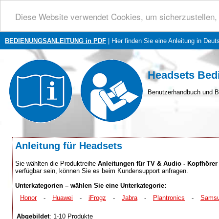
Diese Website verwendet Cookies, um sicherzustellen, 
BEDIENUNGSANLEITUNG in PDF
| Hier finden Sie eine Anleitung in Deut
Headsets Bed
Benutzerhandbuch und B
Anleitung für Headsets
Sie wählten die Produktreihe
Anleitungen für TV & Audio - Kopfhörer
verfügbar sein, können Sie es beim Kundensupport anfragen.
Unterkategorien – wählen Sie eine Unterkategorie:
Honor
-
Huawei
-
iFrogz
-
Jabra
-
Plantronics
-
Sams
Abgebildet
: 1-10 Produkte