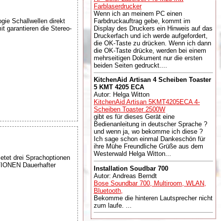
Farblaserdrucker
Wenn ich an meinem PC einen
ie Schallwellen direkt
Farbdruckauftrag gebe, kommt im
t garantieren die Stereo-
Display des Druckers ein Hinweis auf das
Druckerfach und ich werde aufgefordert,
die OK-Taste zu drücken. Wenn ich dann
die OK-Taste drücke, werden bei einem
mehrseitigen Dokument nur die ersten
beiden Seiten gedruckt....
KitchenAid Artisan 4 Scheiben Toaster
5 KMT 4205 ECA
Autor: Helga Witton
KitchenAid Artisan 5KMT4205ECA 4-
Scheiben Toaster 2500W
gibt es für dieses Gerät eine
Bedienanleitung in deutscher Sprache ?
und wenn ja, wo bekomme ich diese ?
Ich sage schon einmal Dankeschön für
ihre Mühe Freundliche Grüße aus dem
Westerwald Helga Witton...
etet drei Sprachoptionen
TIONEN Dauerhafter
Installation Soudbar 700
Autor: Andreas Berndt
Bose Soundbar 700, Multiroom, WLAN,
Bluetooth,
Bekomme die hinteren Lautsprecher nicht
zum laufe. ...