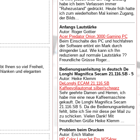
habe ich beim Verlassen immer
"Ruhezustand" gedrückt. Heute früh hatte
ich zum wiederholten Mal keinen Zugang,
der Bilds...
Anfangs Lautstärke
Autor: Roger Gottier
Acer Predator Orion 3000 Gaming PC
Beim Einschalte des PC und hochfahren
der Software ertönt ein Mark durch
dringender Laut. Wie kann ich Ihn
reduzieren auf normale Lautstärke ??
Freundliche Grüsse Roger...
 Ihnen so viel Freiheit,
Bedienungsanleitung in deutsch De
chlanken und eleganten
Longhi Magnifica Secam 21.116.SB - 5
Autor: Heike Klemm
DeLonghi ECAM 21.116.SB
Kaffeevollautomat silber/schwarz
Sehr geehrte Damen und Herren, ich
habe mie eine neue Kaffeemaschine
gekauft. De Longhi Magnifica Secam
21.116.SB 5. Da die Bedienungsanleitung
fehlt, bitte ich Sie mir diese per Mail zu
zu schicken. Vielen Dank! Mit
freundlichen Grüße Heike Klemm ...
Problem beim Drucken
Autor: Erich Walter
HP Color LaserJet Pro M254nw