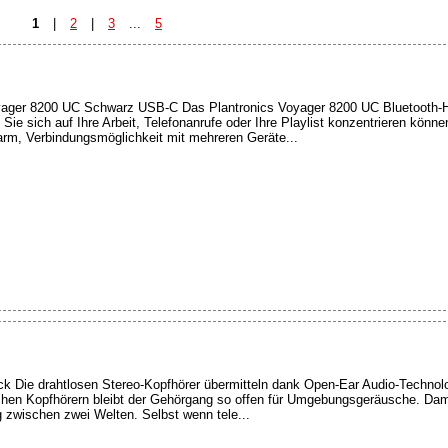
1
|
2
|
3
...
5
oyager 8200 UC Schwarz USB-C Das Plantronics Voyager 8200 UC Bluetooth-H
ie sich auf Ihre Arbeit, Telefonanrufe oder Ihre Playlist konzentrieren können
arm, Verbindungsmöglichkeit mit mehreren Geräte...
 Die drahtlosen Stereo-Kopfhörer übermitteln dank Open-Ear Audio-Technolog
chen Kopfhörern bleibt der Gehörgang so offen für Umgebungsgeräusche. Dami
g zwischen zwei Welten. Selbst wenn tele...