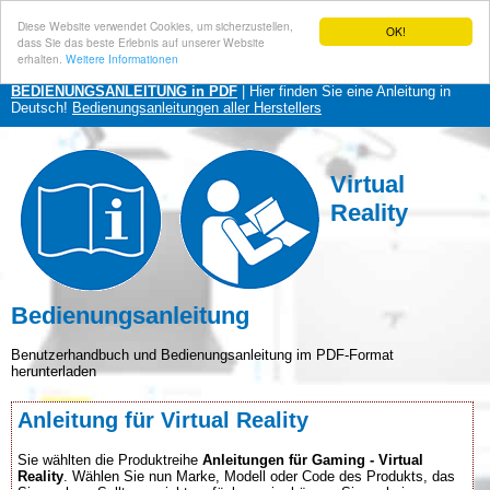
Diese Website verwendet Cookies, um sicherzustellen,
OK!
dass Sie das beste Erlebnis auf unserer Website
erhalten.
Weitere Informationen
BEDIENUNGSANLEITUNG in PDF
| Hier finden Sie eine Anleitung in
Deutsch!
Bedienungsanleitungen aller Herstellers
Virtual
Reality
Bedienungsanleitung
Benutzerhandbuch und Bedienungsanleitung im PDF-Format
herunterladen
Anleitung für Virtual Reality
Sie wählten die Produktreihe
Anleitungen für Gaming - Virtual
Reality
. Wählen Sie nun Marke, Modell oder Code des Produkts, das