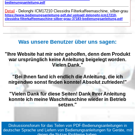
bedienungsanleitung.pdf
Detail
- Delonghi ICM17210 Clessidra Filterkaffeemaschine, silber-grau
https://www.bedienungsanleitung-pdf.de/ upload/ delonghi-icm17210-
clessidra-filterkaffeemaschine-silber-grau-37183-bedienungsanleitung.pdf
Was unsere Benutzer über uns sagen:
"Ihre Website hat mir sehr geholfen, denn dem Produkt
war ursprünglich keine Anleitung beigelegt worden.
Vielen Dank."
"Bei Ihnen fand ich endlich die Anleitung, die ich
nirgendwo sonst finden konnte! Absolut zufrieden!"
"Vielen Dank für diese Seiten! Dank Ihrer Anleitung
konnte ich meine Waschmaschine wieder in Betrieb
setzen."
Diskussionsforum für das Teilen von PDF-Bedienungsanleitungen in
deutscher Sprache und Liefern von Bedienungsanleitungen für Geräte, mit
denen die Nutzer Probleme haben.