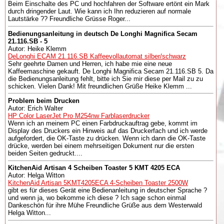
Beim Einschalte des PC und hochfahren der Software ertönt ein Mark
durch dringender Laut. Wie kann ich Ihn reduzieren auf normale
Lautstärke ?? Freundliche Grüsse Roger...
Bedienungsanleitung in deutsch De Longhi Magnifica Secam
21.116.SB - 5
Autor: Heike Klemm
DeLonghi ECAM 21.116.SB Kaffeevollautomat silber/schwarz
Sehr geehrte Damen und Herren, ich habe mie eine neue
Kaffeemaschine gekauft. De Longhi Magnifica Secam 21.116.SB 5. Da
die Bedienungsanleitung fehlt, bitte ich Sie mir diese per Mail zu zu
schicken. Vielen Dank! Mit freundlichen Grüße Heike Klemm ...
Problem beim Drucken
Autor: Erich Walter
HP Color LaserJet Pro M254nw Farblaserdrucker
Wenn ich an meinem PC einen Farbdruckauftrag gebe, kommt im
Display des Druckers ein Hinweis auf das Druckerfach und ich werde
aufgefordert, die OK-Taste zu drücken. Wenn ich dann die OK-Taste
drücke, werden bei einem mehrseitigen Dokument nur die ersten
beiden Seiten gedruckt....
KitchenAid Artisan 4 Scheiben Toaster 5 KMT 4205 ECA
Autor: Helga Witton
KitchenAid Artisan 5KMT4205ECA 4-Scheiben Toaster 2500W
gibt es für dieses Gerät eine Bedienanleitung in deutscher Sprache ?
und wenn ja, wo bekomme ich diese ? Ich sage schon einmal
Dankeschön für ihre Mühe Freundliche Grüße aus dem Westerwald
Helga Witton...