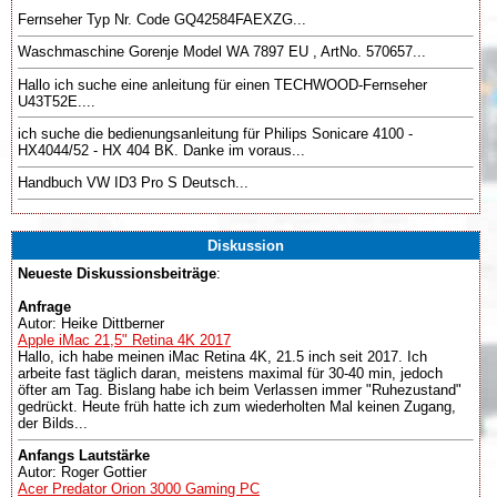
Fernseher Typ Nr. Code GQ42584FAEXZG...
Waschmaschine Gorenje Model WA 7897 EU , ArtNo. 570657...
Hallo ich suche eine anleitung für einen TECHWOOD-Fernseher
U43T52E....
ich suche die bedienungsanleitung für Philips Sonicare 4100 -
HX4044/52 - HX 404 BK. Danke im voraus...
Handbuch VW ID3 Pro S Deutsch...
Diskussion
Neueste Diskussionsbeiträge
:
Anfrage
Autor: Heike Dittberner
Apple iMac 21,5" Retina 4K 2017
Hallo, ich habe meinen iMac Retina 4K, 21.5 inch seit 2017. Ich
arbeite fast täglich daran, meistens maximal für 30-40 min, jedoch
öfter am Tag. Bislang habe ich beim Verlassen immer "Ruhezustand"
gedrückt. Heute früh hatte ich zum wiederholten Mal keinen Zugang,
der Bilds...
Anfangs Lautstärke
Autor: Roger Gottier
Acer Predator Orion 3000 Gaming PC