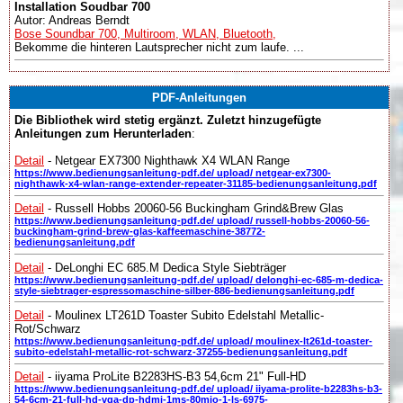
Installation Soudbar 700
Autor: Andreas Berndt
Bose Soundbar 700, Multiroom, WLAN, Bluetooth,
Bekomme die hinteren Lautsprecher nicht zum laufe. ...
PDF-Anleitungen
Die Bibliothek wird stetig ergänzt. Zuletzt hinzugefügte
Anleitungen zum Herunterladen
:
Detail
- Netgear EX7300 Nighthawk X4 WLAN Range
https://www.bedienungsanleitung-pdf.de/ upload/ netgear-ex7300-
nighthawk-x4-wlan-range-extender-repeater-31185-bedienungsanleitung.pdf
Detail
- Russell Hobbs 20060-56 Buckingham Grind&Brew Glas
https://www.bedienungsanleitung-pdf.de/ upload/ russell-hobbs-20060-56-
buckingham-grind-brew-glas-kaffeemaschine-38772-
bedienungsanleitung.pdf
Detail
- DeLonghi EC 685.M Dedica Style Siebträger
https://www.bedienungsanleitung-pdf.de/ upload/ delonghi-ec-685-m-dedica-
style-siebtrager-espressomaschine-silber-886-bedienungsanleitung.pdf
Detail
- Moulinex LT261D Toaster Subito Edelstahl Metallic-
Rot/Schwarz
https://www.bedienungsanleitung-pdf.de/ upload/ moulinex-lt261d-toaster-
subito-edelstahl-metallic-rot-schwarz-37255-bedienungsanleitung.pdf
Detail
- iiyama ProLite B2283HS-B3 54,6cm 21" Full-HD
https://www.bedienungsanleitung-pdf.de/ upload/ iiyama-prolite-b2283hs-b3-
54-6cm-21-full-hd-vga-dp-hdmi-1ms-80mio-1-ls-6975-