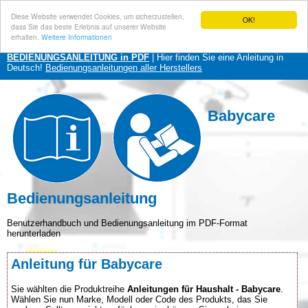
Diese Website verwendet Cookies, um sicherzustellen,
OK!
dass Sie das beste Erlebnis auf unserer Website
erhalten.
Weitere Informationen
BEDIENUNGSANLEITUNG in PDF
| Hier finden Sie eine Anleitung in
Deutsch!
Bedienungsanleitungen aller Herstellers
Babycare
Bedienungsanleitung
Benutzerhandbuch und Bedienungsanleitung im PDF-Format
herunterladen
Anleitung für Babycare
Sie wählten die Produktreihe
Anleitungen für Haushalt - Babycare
.
Wählen Sie nun Marke, Modell oder Code des Produkts, das Sie