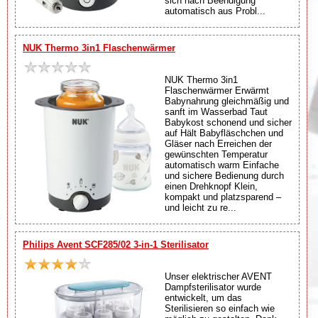
sich nach Beendigung
automatisch aus Probl...
NUK Thermo 3in1 Flaschenwärmer
NUK Thermo 3in1
Flaschenwärmer Erwärmt
Babynahrung gleichmäßig und
sanft im Wasserbad Taut
Babykost schonend und sicher
auf Hält Babyfläschchen und
Gläser nach Erreichen der
gewünschten Temperatur
automatisch warm Einfache
und sichere Bedienung durch
einen Drehknopf Klein,
kompakt und platzsparend –
und leicht zu re...
Philips Avent SCF285/02 3-in-1 Sterilisator
Unser elektrischer AVENT
Dampfsterilisator wurde
entwickelt, um das
Sterilisieren so einfach wie