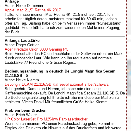
Anfrage
Autor: Heike Dittberner
Apple iMac 21,5" Retina 4K 2017
Hallo, ich habe meinen iMac Retina 4K, 21.5 inch seit 2017. Ich
arbeite fast täglich daran, meistens maximal für 30-40 min, jedoch
öfter am Tag. Bislang habe ich beim Verlassen immer "Ruhezustand"
gedrückt. Heute früh hatte ich zum wiederholten Mal keinen Zugang,
der Bilds...
Anfangs Lautstärke
Autor: Roger Gottier
Acer Predator Orion 3000 Gaming PC
Beim Einschalte des PC und hochfahren der Software ertönt ein Mark
durch dringender Laut. Wie kann ich Ihn reduzieren auf normale
Lautstärke ?? Freundliche Grüsse Roger...
Bedienungsanleitung in deutsch De Longhi Magnifica Secam
21.116.SB - 5
Autor: Heike Klemm
DeLonghi ECAM 21.116.SB Kaffeevollautomat silber/schwarz
Sehr geehrte Damen und Herren, ich habe mie eine neue
Kaffeemaschine gekauft. De Longhi Magnifica Secam 21.116.SB 5. Da
die Bedienungsanleitung fehlt, bitte ich Sie mir diese per Mail zu zu
schicken. Vielen Dank! Mit freundlichen Grüße Heike Klemm ...
Problem beim Drucken
Autor: Erich Walter
HP Color LaserJet Pro M254nw Farblaserdrucker
Wenn ich an meinem PC einen Farbdruckauftrag gebe, kommt im
Display des Druckers ein Hinweis auf das Druckerfach und ich werde