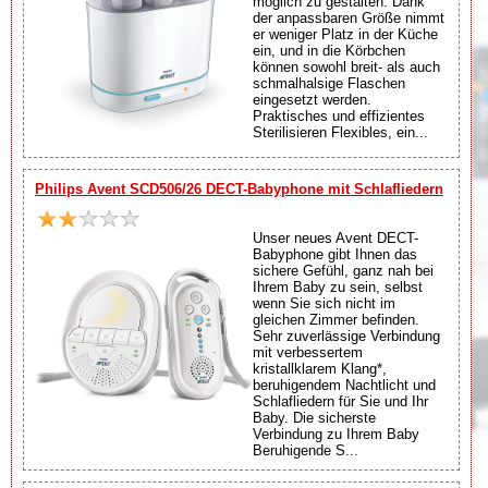
möglich zu gestalten. Dank
der anpassbaren Größe nimmt
er weniger Platz in der Küche
ein, und in die Körbchen
können sowohl breit- als auch
schmalhalsige Flaschen
eingesetzt werden.
Praktisches und effizientes
Sterilisieren Flexibles, ein...
Philips Avent SCD506/26 DECT-Babyphone mit Schlafliedern
Unser neues Avent DECT-
Babyphone gibt Ihnen das
sichere Gefühl, ganz nah bei
Ihrem Baby zu sein, selbst
wenn Sie sich nicht im
gleichen Zimmer befinden.
Sehr zuverlässige Verbindung
mit verbessertem
kristallklarem Klang*,
beruhigendem Nachtlicht und
Schlafliedern für Sie und Ihr
Baby. Die sicherste
Verbindung zu Ihrem Baby
Beruhigende S...