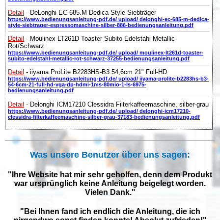
Detail
- DeLonghi EC 685.M Dedica Style Siebträger
https://www.bedienungsanleitung-pdf.de/ upload/ delonghi-ec-685-m-dedica-
style-siebtrager-espressomaschine-silber-886-bedienungsanleitung.pdf
Detail
- Moulinex LT261D Toaster Subito Edelstahl Metallic-
Rot/Schwarz
https://www.bedienungsanleitung-pdf.de/ upload/ moulinex-lt261d-toaster-
subito-edelstahl-metallic-rot-schwarz-37255-bedienungsanleitung.pdf
Detail
- iiyama ProLite B2283HS-B3 54,6cm 21" Full-HD
https://www.bedienungsanleitung-pdf.de/ upload/ iiyama-prolite-b2283hs-b3-
54-6cm-21-full-hd-vga-dp-hdmi-1ms-80mio-1-ls-6975-
bedienungsanleitung.pdf
Detail
- Delonghi ICM17210 Clessidra Filterkaffeemaschine, silber-grau
https://www.bedienungsanleitung-pdf.de/ upload/ delonghi-icm17210-
clessidra-filterkaffeemaschine-silber-grau-37183-bedienungsanleitung.pdf
Was unsere Benutzer über uns sagen:
"Ihre Website hat mir sehr geholfen, denn dem Produkt
war ursprünglich keine Anleitung beigelegt worden.
Vielen Dank."
"Bei Ihnen fand ich endlich die Anleitung, die ich