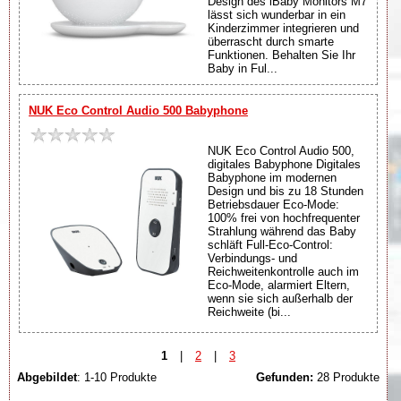
Design des iBaby Monitors M7
lässt sich wunderbar in ein
Kinderzimmer integrieren und
überrascht durch smarte
Funktionen. Behalten Sie Ihr
Baby in Ful...
NUK Eco Control Audio 500 Babyphone
NUK Eco Control Audio 500,
digitales Babyphone Digitales
Babyphone im modernen
Design und bis zu 18 Stunden
Betriebsdauer Eco-Mode:
100% frei von hochfrequenter
Strahlung während das Baby
schläft Full-Eco-Control:
Verbindungs- und
Reichweitenkontrolle auch im
Eco-Mode, alarmiert Eltern,
wenn sie sich außerhalb der
Reichweite (bi...
1
|
2
|
3
Abgebildet
: 1-10 Produkte
Gefunden:
28 Produkte