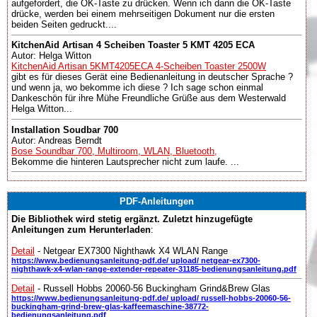
aufgefordert, die OK-Taste zu drücken. Wenn ich dann die OK-Taste
drücke, werden bei einem mehrseitigen Dokument nur die ersten
beiden Seiten gedruckt....
KitchenAid Artisan 4 Scheiben Toaster 5 KMT 4205 ECA
Autor: Helga Witton
KitchenAid Artisan 5KMT4205ECA 4-Scheiben Toaster 2500W
gibt es für dieses Gerät eine Bedienanleitung in deutscher Sprache ?
und wenn ja, wo bekomme ich diese ? Ich sage schon einmal
Dankeschön für ihre Mühe Freundliche Grüße aus dem Westerwald
Helga Witton...
Installation Soudbar 700
Autor: Andreas Berndt
Bose Soundbar 700, Multiroom, WLAN, Bluetooth,
Bekomme die hinteren Lautsprecher nicht zum laufe. ...
PDF-Anleitungen
Die Bibliothek wird stetig ergänzt. Zuletzt hinzugefügte
Anleitungen zum Herunterladen
:
Detail
- Netgear EX7300 Nighthawk X4 WLAN Range
https://www.bedienungsanleitung-pdf.de/ upload/ netgear-ex7300-
nighthawk-x4-wlan-range-extender-repeater-31185-bedienungsanleitung.pdf
Detail
- Russell Hobbs 20060-56 Buckingham Grind&Brew Glas
https://www.bedienungsanleitung-pdf.de/ upload/ russell-hobbs-20060-56-
buckingham-grind-brew-glas-kaffeemaschine-38772-
bedienungsanleitung.pdf