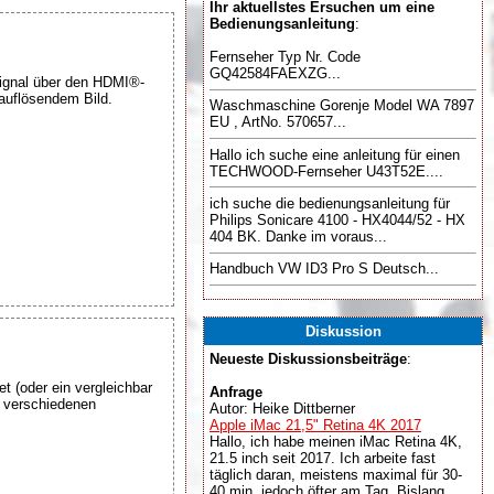
Ihr aktuellstes Ersuchen um eine
Bedienungsanleitung
:
Fernseher Typ Nr. Code
GQ42584FAEXZG...
ignal über den HDMI®-
auflösendem Bild.
Waschmaschine Gorenje Model WA 7897
EU , ArtNo. 570657...
Hallo ich suche eine anleitung für einen
TECHWOOD-Fernseher U43T52E....
ich suche die bedienungsanleitung für
Philips Sonicare 4100 - HX4044/52 - HX
404 BK. Danke im voraus...
Handbuch VW ID3 Pro S Deutsch...
Diskussion
Neueste Diskussionsbeiträge
:
t (oder ein vergleichbar
Anfrage
i verschiedenen
Autor: Heike Dittberner
Apple iMac 21,5" Retina 4K 2017
Hallo, ich habe meinen iMac Retina 4K,
21.5 inch seit 2017. Ich arbeite fast
täglich daran, meistens maximal für 30-
40 min, jedoch öfter am Tag. Bislang