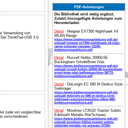
PDF-Anleitungen
Die Bibliothek wird stetig ergänzt.
Zuletzt hinzugefügte Anleitungen zum
Herunterladen
:
Detail
- Netgear EX7300 Nighthawk X4
ie Verwendung von
WLAN Range
. Der ThinkPad-USB 3.0-
https://www.bedienungsanleitung-pdf.de/
upload/ netgear-ex7300-nighthawk-x4-wlan-
range-extender-repeater-31185-
bedienungsanleitung.pdf
Detail
- Russell Hobbs 20060-56
Buckingham Grind&Brew Glas
https://www.bedienungsanleitung-pdf.de/
upload/ russell-hobbs-20060-56-buckingham-
grind-brew-glas-kaffeemaschine-38772-
bedienungsanleitung.pdf
Detail
- DeLonghi EC 685.M Dedica Style
Siebträger
https://www.bedienungsanleitung-pdf.de/
upload/ delonghi-ec-685-m-dedica-style-
siebtrager-espressomaschine-silber-886-
bedienungsanleitung.pdf
Detail
- Moulinex LT261D Toaster Subito
et (oder ein vergleichbar
Edelstahl Metallic-Rot/Schwarz
ei verschiedenen
https://www.bedienungsanleitung-pdf.de/
upload/ moulinex-lt261d-toaster-subito-
edelstahl-metallic-rot-schwarz-37255-