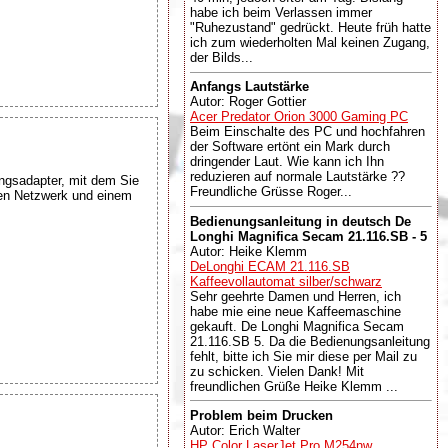
habe ich beim Verlassen immer
"Ruhezustand" gedrückt. Heute früh hatte
ich zum wiederholten Mal keinen Zugang,
der Bilds...
Anfangs Lautstärke
Autor: Roger Gottier
Acer Predator Orion 3000 Gaming PC
Beim Einschalte des PC und hochfahren
der Software ertönt ein Mark durch
dringender Laut. Wie kann ich Ihn
reduzieren auf normale Lautstärke ??
ngsadapter, mit dem Sie
Freundliche Grüsse Roger...
nen Netzwerk und einem
Bedienungsanleitung in deutsch De
Longhi Magnifica Secam 21.116.SB - 5
Autor: Heike Klemm
DeLonghi ECAM 21.116.SB
Kaffeevollautomat silber/schwarz
Sehr geehrte Damen und Herren, ich
habe mie eine neue Kaffeemaschine
gekauft. De Longhi Magnifica Secam
21.116.SB 5. Da die Bedienungsanleitung
fehlt, bitte ich Sie mir diese per Mail zu
zu schicken. Vielen Dank! Mit
freundlichen Grüße Heike Klemm ...
Problem beim Drucken
Autor: Erich Walter
HP Color LaserJet Pro M254nw