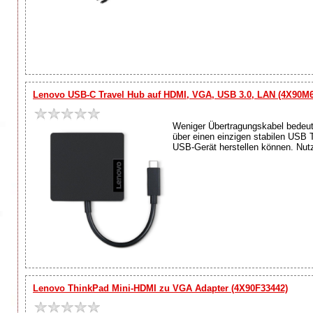
Lenovo USB-C Travel Hub auf HDMI, VGA, USB 3.0, LAN (4X90M
Weniger Übertragungskabel bedeut
über einen einzigen stabilen USB
USB-Gerät herstellen können. Nutz
Lenovo ThinkPad Mini-HDMI zu VGA Adapter (4X90F33442)