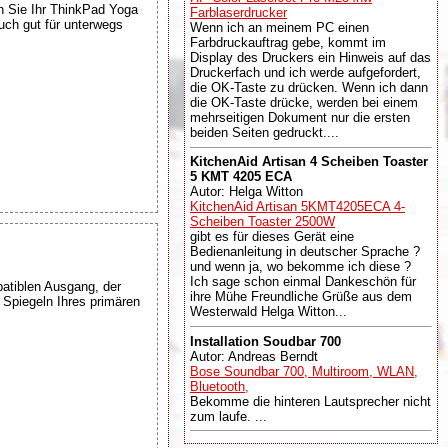
 Sie Ihr ThinkPad Yoga
Farblaserdrucker
uch gut für unterwegs
Wenn ich an meinem PC einen
Farbdruckauftrag gebe, kommt im
Display des Druckers ein Hinweis auf das
Druckerfach und ich werde aufgefordert,
die OK-Taste zu drücken. Wenn ich dann
die OK-Taste drücke, werden bei einem
mehrseitigen Dokument nur die ersten
beiden Seiten gedruckt....
KitchenAid Artisan 4 Scheiben Toaster
5 KMT 4205 ECA
Autor: Helga Witton
KitchenAid Artisan 5KMT4205ECA 4-
Scheiben Toaster 2500W
gibt es für dieses Gerät eine
Bedienanleitung in deutscher Sprache ?
und wenn ja, wo bekomme ich diese ?
Ich sage schon einmal Dankeschön für
tiblen Ausgang, der
ihre Mühe Freundliche Grüße aus dem
Spiegeln Ihres primären
Westerwald Helga Witton...
Installation Soudbar 700
Autor: Andreas Berndt
Bose Soundbar 700, Multiroom, WLAN,
Bluetooth,
Bekomme die hinteren Lautsprecher nicht
zum laufe. ...