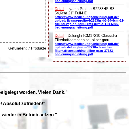
bedienungsanleitung.pdf
Detail
- iiyama ProLite B2283HS-B3
54,6cm 21" Full-HD
https://www.bedienungsanleitung-pdf.de/
upload/ iiyama-prolite-b2283hs-b3-54-6cm-21-
full-hd-vga-dp-hdmi-1ms-80mio-1-ls-6975-
bedienungsanleitung.pdf
Detail
- Delonghi ICM17210 Clessidra
Filterkaffeemaschine, silber-grau
https://www.bedienungsanleitung-pdf.de/
upload/ delonghi-icm17210-clessidra-
Gefunden:
7 Produkte
filterkaffeemaschine-silber-grau-37183-
bedienungsanleitung.pdf
beigelegt worden. Vielen Dank."
! Absolut zufrieden!"
wieder in Betrieb setzen."