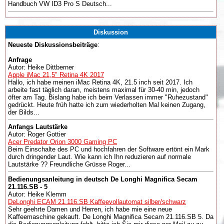
Handbuch VW ID3 Pro S Deutsch...
Diskussion
Neueste Diskussionsbeiträge
:
Anfrage
Autor: Heike Dittberner
Apple iMac 21,5" Retina 4K 2017
Hallo, ich habe meinen iMac Retina 4K, 21.5 inch seit 2017. Ich
arbeite fast täglich daran, meistens maximal für 30-40 min, jedoch
öfter am Tag. Bislang habe ich beim Verlassen immer "Ruhezustand"
gedrückt. Heute früh hatte ich zum wiederholten Mal keinen Zugang,
der Bilds...
Anfangs Lautstärke
Autor: Roger Gottier
Acer Predator Orion 3000 Gaming PC
Beim Einschalte des PC und hochfahren der Software ertönt ein Mark
durch dringender Laut. Wie kann ich Ihn reduzieren auf normale
Lautstärke ?? Freundliche Grüsse Roger...
Bedienungsanleitung in deutsch De Longhi Magnifica Secam
21.116.SB - 5
Autor: Heike Klemm
DeLonghi ECAM 21.116.SB Kaffeevollautomat silber/schwarz
Sehr geehrte Damen und Herren, ich habe mie eine neue
Kaffeemaschine gekauft. De Longhi Magnifica Secam 21.116.SB 5. Da