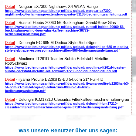
Detail
- Netgear EX7300 Nighthawk X4 WLAN Range
https://www.bedienungsanleitung-pdf.de/ upload/ netgear-ex7300-
nighthawk-x4-wlan-range-extender-repeater-31185-bedienungsanleitung.pdf
Detail
- Russell Hobbs 20060-56 Buckingham Grind&Brew Glas
https://www.bedienungsanleitung-pdf.de/ upload/ russell-hobbs-20060-56-
buckingham-grind-brew-glas-kaffeemaschine-38772-
bedienungsanleitung.pdf
Detail
- DeLonghi EC 685.M Dedica Style Siebträger
https://www.bedienungsanleitung-pdf.de/ upload/ delonghi-ec-685-m-dedica-
style-siebtrager-espressomaschine-silber-886-bedienungsanleitung.pdf
Detail
- Moulinex LT261D Toaster Subito Edelstahl Metallic-
Rot/Schwarz
https://www.bedienungsanleitung-pdf.de/ upload/ moulinex-lt261d-toaster-
subito-edelstahl-metallic-rot-schwarz-37255-bedienungsanleitung.pdf
Detail
- iiyama ProLite B2283HS-B3 54,6cm 21" Full-HD
https://www.bedienungsanleitung-pdf.de/ upload/ iiyama-prolite-b2283hs-b3-
54-6cm-21-full-hd-vga-dp-hdmi-1ms-80mio-1-ls-6975-
bedienungsanleitung.pdf
Detail
- Delonghi ICM17210 Clessidra Filterkaffeemaschine, silber-grau
https://www.bedienungsanleitung-pdf.de/ upload/ delonghi-icm17210-
clessidra-filterkaffeemaschine-silber-grau-37183-bedienungsanleitung.pdf
Was unsere Benutzer über uns sagen: