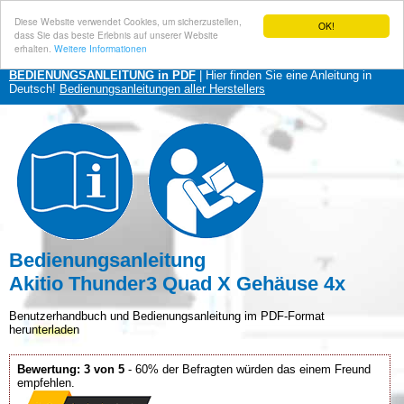
Diese Website verwendet Cookies, um sicherzustellen,
OK!
dass Sie das beste Erlebnis auf unserer Website
erhalten.
Weitere Informationen
BEDIENUNGSANLEITUNG in PDF
| Hier finden Sie eine Anleitung in
Deutsch!
Bedienungsanleitungen aller Herstellers
Bedienungsanleitung
Akitio Thunder3 Quad X Gehäuse 4x
Benutzerhandbuch und Bedienungsanleitung im PDF-Format
herunterladen
Bewertung: 3 von 5
- 60% der Befragten würden das einem Freund
empfehlen.