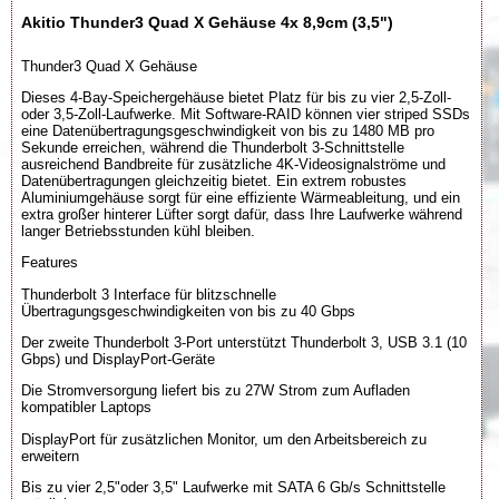
Akitio Thunder3 Quad X Gehäuse 4x 8,9cm (3,5")
Thunder3 Quad X Gehäuse
Dieses 4-Bay-Speichergehäuse bietet Platz für bis zu vier 2,5-Zoll-
oder 3,5-Zoll-Laufwerke. Mit Software-RAID können vier striped SSDs
eine Datenübertragungsgeschwindigkeit von bis zu 1480 MB pro
Sekunde erreichen, während die Thunderbolt 3-Schnittstelle
ausreichend Bandbreite für zusätzliche 4K-Videosignalströme und
Datenübertragungen gleichzeitig bietet. Ein extrem robustes
Aluminiumgehäuse sorgt für eine effiziente Wärmeableitung, und ein
extra großer hinterer Lüfter sorgt dafür, dass Ihre Laufwerke während
langer Betriebsstunden kühl bleiben.
Features
Thunderbolt 3 Interface für blitzschnelle
Übertragungsgeschwindigkeiten von bis zu 40 Gbps
Der zweite Thunderbolt 3-Port unterstützt Thunderbolt 3, USB 3.1 (10
Gbps) und DisplayPort-Geräte
Die Stromversorgung liefert bis zu 27W Strom zum Aufladen
kompatibler Laptops
DisplayPort für zusätzlichen Monitor, um den Arbeitsbereich zu
erweitern
Bis zu vier 2,5"oder 3,5" Laufwerke mit SATA 6 Gb/s Schnittstelle