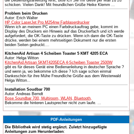
die Bedienungsanleitung fehlt, bitte ich Sie mir diese per Mail zu zu
schicken. Vielen Dank! Mit freundlichen Grüße Heike Klemm ...
Problem beim Drucken
Autor: Erich Walter
HP Color LaserJet Pro M254nw Farblaserdrucker
Wenn ich an meinem PC einen Farbdruckauftrag gebe, kommt im
Display des Druckers ein Hinweis auf das Druckerfach und ich werde
aufgefordert, die OK-Taste zu drücken. Wenn ich dann die OK-Taste
drücke, werden bei einem mehrseitigen Dokument nur die ersten
beiden Seiten gedruckt....
KitchenAid Artisan 4 Scheiben Toaster 5 KMT 4205 ECA
Autor: Helga Witton
KitchenAid Artisan 5KMT4205ECA 4-Scheiben Toaster 2500W
gibt es für dieses Gerät eine Bedienanleitung in deutscher Sprache ?
und wenn ja, wo bekomme ich diese ? Ich sage schon einmal
Dankeschön für ihre Mühe Freundliche Grüße aus dem Westerwald
Helga Witton...
Installation Soudbar 700
Autor: Andreas Berndt
Bose Soundbar 700, Multiroom, WLAN, Bluetooth,
Bekomme die hinteren Lautsprecher nicht zum laufe. ...
PDF-Anleitungen
Die Bibliothek wird stetig ergänzt. Zuletzt hinzugefügte
Anleitungen zum Herunterladen
: