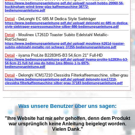
https://www.bedienungsanleitung-pdf.de/ upload/ russell-hobbs-20060-56-
buckingham-grind-brew-glas-kaffeemaschine-38772-
bedienungsanleitung.pdf
Detail
- DeLonghi EC 685.M Dedica Style Siebträger
https://www.bedienungsanleitung-pdf.de/ upload/ delonghi-ec-685-m-dedica-
style-siebtrager-espressomaschine-silber-886-bedienungsanleitung.pdf
Detail
- Moulinex LT261D Toaster Subito Edelstahl Metallic-
Rot/Schwarz
https://www.bedienungsanleitung-pdf.de/ upload/ moulinex-lt261d-toaster-
subito-edelstahl-metallic-rot-schwarz-37255-bedienungsanleitung.pdf
Detail
- iiyama ProLite B2283HS-B3 54,6cm 21" Full-HD
https://www.bedienungsanleitung-pdf.de/ upload/ iiyama-prolite-b2283hs-b3-
54-6cm-21-full-hd-vga-dp-hdmi-1ms-80mio-1-ls-6975-
bedienungsanleitung.pdf
Detail
- Delonghi ICM17210 Clessidra Filterkaffeemaschine, silber-grau
https://www.bedienungsanleitung-pdf.de/ upload/ delonghi-icm17210-
clessidra-filterkaffeemaschine-silber-grau-37183-bedienungsanleitung.pdf
Was unsere Benutzer über uns sagen:
"Ihre Website hat mir sehr geholfen, denn dem Produkt
war ursprünglich keine Anleitung beigelegt worden.
Vielen Dank."