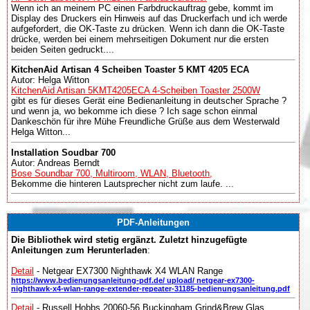
Wenn ich an meinem PC einen Farbdruckauftrag gebe, kommt im
Display des Druckers ein Hinweis auf das Druckerfach und ich werde
aufgefordert, die OK-Taste zu drücken. Wenn ich dann die OK-Taste
drücke, werden bei einem mehrseitigen Dokument nur die ersten
beiden Seiten gedruckt....
KitchenAid Artisan 4 Scheiben Toaster 5 KMT 4205 ECA
Autor: Helga Witton
KitchenAid Artisan 5KMT4205ECA 4-Scheiben Toaster 2500W
gibt es für dieses Gerät eine Bedienanleitung in deutscher Sprache ?
und wenn ja, wo bekomme ich diese ? Ich sage schon einmal
Dankeschön für ihre Mühe Freundliche Grüße aus dem Westerwald
Helga Witton...
Installation Soudbar 700
Autor: Andreas Berndt
Bose Soundbar 700, Multiroom, WLAN, Bluetooth,
Bekomme die hinteren Lautsprecher nicht zum laufe. ...
PDF-Anleitungen
Die Bibliothek wird stetig ergänzt. Zuletzt hinzugefügte
Anleitungen zum Herunterladen
:
Detail
- Netgear EX7300 Nighthawk X4 WLAN Range
https://www.bedienungsanleitung-pdf.de/ upload/ netgear-ex7300-
nighthawk-x4-wlan-range-extender-repeater-31185-bedienungsanleitung.pdf
Detail
- Russell Hobbs 20060-56 Buckingham Grind&Brew Glas