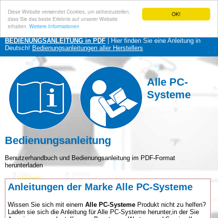
Diese Website verwendet Cookies, um sicherzustellen,
OK!
dass Sie das beste Erlebnis auf unserer Website
erhalten.
Weitere Informationen
BEDIENUNGSANLEITUNG in PDF
| Hier finden Sie eine Anleitung in
Deutsch!
Bedienungsanleitungen aller Herstellers
Alle PC-
Systeme
Bedienungsanleitung
Benutzerhandbuch und Bedienungsanleitung im PDF-Format
herunterladen
Anleitungen der Marke Alle PC-Systeme
Wissen Sie sich mit einem
Alle PC-Systeme
Produkt nicht zu helfen?
Laden sie sich die Anleitung für Alle PC-Systeme herunter,in der Sie