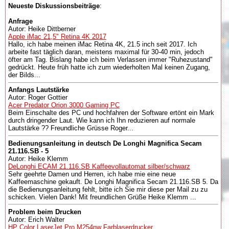
Neueste Diskussionsbeiträge
:
Anfrage
Autor: Heike Dittberner
Apple iMac 21,5" Retina 4K 2017
Hallo, ich habe meinen iMac Retina 4K, 21.5 inch seit 2017. Ich
arbeite fast täglich daran, meistens maximal für 30-40 min, jedoch
öfter am Tag. Bislang habe ich beim Verlassen immer "Ruhezustand"
gedrückt. Heute früh hatte ich zum wiederholten Mal keinen Zugang,
der Bilds...
Anfangs Lautstärke
Autor: Roger Gottier
Acer Predator Orion 3000 Gaming PC
Beim Einschalte des PC und hochfahren der Software ertönt ein Mark
durch dringender Laut. Wie kann ich Ihn reduzieren auf normale
Lautstärke ?? Freundliche Grüsse Roger...
Bedienungsanleitung in deutsch De Longhi Magnifica Secam
21.116.SB - 5
Autor: Heike Klemm
DeLonghi ECAM 21.116.SB Kaffeevollautomat silber/schwarz
Sehr geehrte Damen und Herren, ich habe mie eine neue
Kaffeemaschine gekauft. De Longhi Magnifica Secam 21.116.SB 5. Da
die Bedienungsanleitung fehlt, bitte ich Sie mir diese per Mail zu zu
schicken. Vielen Dank! Mit freundlichen Grüße Heike Klemm ...
Problem beim Drucken
Autor: Erich Walter
HP Color LaserJet Pro M254nw Farblaserdrucker