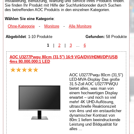
Installierung, Benutzung, Wartung und Service Ihres Produkts finden.
Sie finden Ihr Produkt mit Hilfe der Suchfunktionoder durch Suchen
des betreffenden AOC Produkts in den einzelnen Kategorien.
Wählen Sie eine Kategorie
:
Ohne-Kategorie
-
Monitore
-
Alle Monitore
Abgebildet
: 1-10 Produkte
Gefunden:
58 Produkte
1
|
2
|
3
...
6
AOC U3277Pwqu 80cm (31,5") 16:9 VGA/DVI/HDMI/DP/USB
4ms 80.000.000:1 LED
AOC U3277Pwqu 80cm (31,5")
LED-MVA-Display Das große
31.5-Zoll AOC U3277PWQU
bietet alles, was man von
einem hochwertigen Display
erwartet – und noch so viel
mehr! 4K UHD-Auflösung,
ultraschnelle Reaktionszeit
von 4ms und ein erstaunlicher
dynamischer Kontrast von
80m:1 liefern beeindruckende
Leistung und Bildqualität für
alles ...