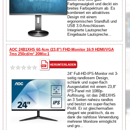
Farbgenauigkeit und deckt ein
breites Farbspektrum ab. Es
kombiniert ein attraktives
Design mit einem
ergonomischen Standfuß und
USB 3.0-Anschlüssen.
Integrierte Lautsprecher
Eingebaute Lautspreche...
AOC 24B1XHS 60,4cm (23,8") FHD-Monitor 16:9 HDMI/VGA
7ms 250cd/m² 20Mio:1
24“ Full-HD-IPS-Monitor mit 3-
seitig randlosem Design,
schlank und super-flach
Ausgestattet mit einem 23,8“
IPS-Panel mit 1080p-
Auflösung, ist das 24B1XHS
an 3 Seiten nahezu randlos
und besitzt ein super-flaches
Profil. Er ist gleichermaßen
elegant wie praktisch, da es
dank die nahtlose Verwendung
mehrerer Monitore ermöglicht
und gro...