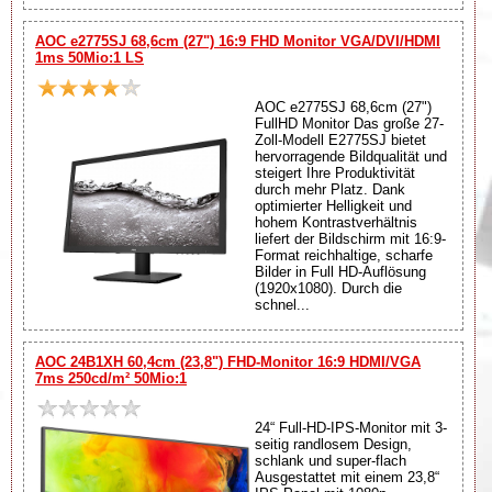
AOC e2775SJ 68,6cm (27") 16:9 FHD Monitor VGA/DVI/HDMI
1ms 50Mio:1 LS
AOC e2775SJ 68,6cm (27")
FullHD Monitor Das große 27-
Zoll-Modell E2775SJ bietet
hervorragende Bildqualität und
steigert Ihre Produktivität
durch mehr Platz. Dank
optimierter Helligkeit und
hohem Kontrastverhältnis
liefert der Bildschirm mit 16:9-
Format reichhaltige, scharfe
Bilder in Full HD-Auflösung
(1920x1080). Durch die
schnel...
AOC 24B1XH 60,4cm (23,8") FHD-Monitor 16:9 HDMI/VGA
7ms 250cd/m² 50Mio:1
24“ Full-HD-IPS-Monitor mit 3-
seitig randlosem Design,
schlank und super-flach
Ausgestattet mit einem 23,8“