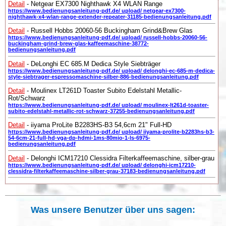
Detail
- Netgear EX7300 Nighthawk X4 WLAN Range
https://www.bedienungsanleitung-pdf.de/ upload/ netgear-ex7300-
nighthawk-x4-wlan-range-extender-repeater-31185-bedienungsanleitung.pdf
Detail
- Russell Hobbs 20060-56 Buckingham Grind&Brew Glas
https://www.bedienungsanleitung-pdf.de/ upload/ russell-hobbs-20060-56-
buckingham-grind-brew-glas-kaffeemaschine-38772-
bedienungsanleitung.pdf
Detail
- DeLonghi EC 685.M Dedica Style Siebträger
https://www.bedienungsanleitung-pdf.de/ upload/ delonghi-ec-685-m-dedica-
style-siebtrager-espressomaschine-silber-886-bedienungsanleitung.pdf
Detail
- Moulinex LT261D Toaster Subito Edelstahl Metallic-
Rot/Schwarz
https://www.bedienungsanleitung-pdf.de/ upload/ moulinex-lt261d-toaster-
subito-edelstahl-metallic-rot-schwarz-37255-bedienungsanleitung.pdf
Detail
- iiyama ProLite B2283HS-B3 54,6cm 21" Full-HD
https://www.bedienungsanleitung-pdf.de/ upload/ iiyama-prolite-b2283hs-b3-
54-6cm-21-full-hd-vga-dp-hdmi-1ms-80mio-1-ls-6975-
bedienungsanleitung.pdf
Detail
- Delonghi ICM17210 Clessidra Filterkaffeemaschine, silber-grau
https://www.bedienungsanleitung-pdf.de/ upload/ delonghi-icm17210-
clessidra-filterkaffeemaschine-silber-grau-37183-bedienungsanleitung.pdf
Was unsere Benutzer über uns sagen: