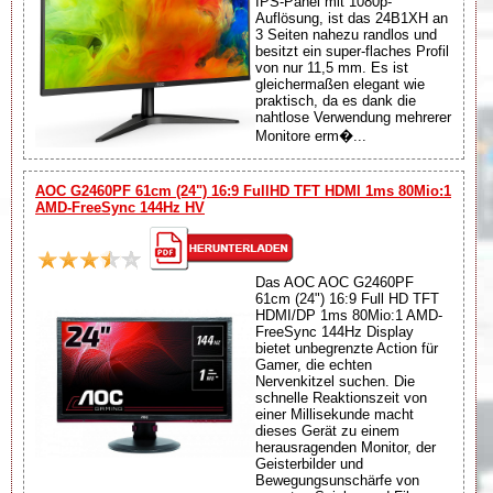
IPS-Panel mit 1080p-
Auflösung, ist das 24B1XH an
3 Seiten nahezu randlos und
besitzt ein super-flaches Profil
von nur 11,5 mm. Es ist
gleichermaßen elegant wie
praktisch, da es dank die
nahtlose Verwendung mehrerer
Monitore erm�...
AOC G2460PF 61cm (24") 16:9 FullHD TFT HDMI 1ms 80Mio:1
AMD-FreeSync 144Hz HV
Das AOC AOC G2460PF
61cm (24") 16:9 Full HD TFT
HDMI/DP 1ms 80Mio:1 AMD-
FreeSync 144Hz Display
bietet unbegrenzte Action für
Gamer, die echten
Nervenkitzel suchen. Die
schnelle Reaktionszeit von
einer Millisekunde macht
dieses Gerät zu einem
herausragenden Monitor, der
Geisterbilder und
Bewegungsunschärfe von