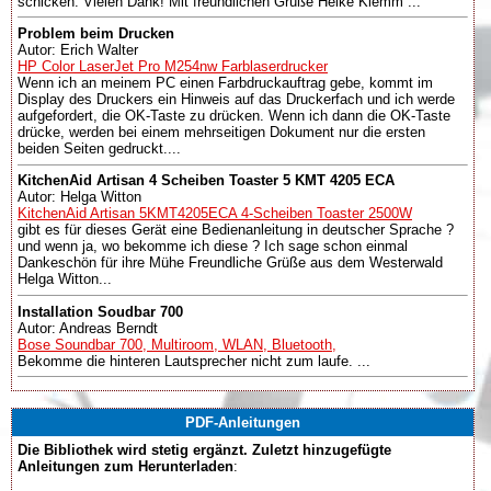
schicken. Vielen Dank! Mit freundlichen Grüße Heike Klemm ...
Problem beim Drucken
Autor: Erich Walter
HP Color LaserJet Pro M254nw Farblaserdrucker
Wenn ich an meinem PC einen Farbdruckauftrag gebe, kommt im
Display des Druckers ein Hinweis auf das Druckerfach und ich werde
aufgefordert, die OK-Taste zu drücken. Wenn ich dann die OK-Taste
drücke, werden bei einem mehrseitigen Dokument nur die ersten
beiden Seiten gedruckt....
KitchenAid Artisan 4 Scheiben Toaster 5 KMT 4205 ECA
Autor: Helga Witton
KitchenAid Artisan 5KMT4205ECA 4-Scheiben Toaster 2500W
gibt es für dieses Gerät eine Bedienanleitung in deutscher Sprache ?
und wenn ja, wo bekomme ich diese ? Ich sage schon einmal
Dankeschön für ihre Mühe Freundliche Grüße aus dem Westerwald
Helga Witton...
Installation Soudbar 700
Autor: Andreas Berndt
Bose Soundbar 700, Multiroom, WLAN, Bluetooth,
Bekomme die hinteren Lautsprecher nicht zum laufe. ...
PDF-Anleitungen
Die Bibliothek wird stetig ergänzt. Zuletzt hinzugefügte
Anleitungen zum Herunterladen
: