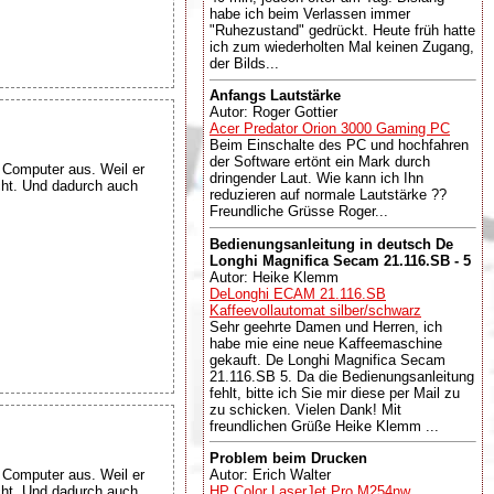
habe ich beim Verlassen immer
"Ruhezustand" gedrückt. Heute früh hatte
ich zum wiederholten Mal keinen Zugang,
der Bilds...
Anfangs Lautstärke
Autor: Roger Gottier
Acer Predator Orion 3000 Gaming PC
Beim Einschalte des PC und hochfahren
der Software ertönt ein Mark durch
e Computer aus. Weil er
dringender Laut. Wie kann ich Ihn
cht. Und dadurch auch
reduzieren auf normale Lautstärke ??
Freundliche Grüsse Roger...
Bedienungsanleitung in deutsch De
Longhi Magnifica Secam 21.116.SB - 5
Autor: Heike Klemm
DeLonghi ECAM 21.116.SB
Kaffeevollautomat silber/schwarz
Sehr geehrte Damen und Herren, ich
habe mie eine neue Kaffeemaschine
gekauft. De Longhi Magnifica Secam
21.116.SB 5. Da die Bedienungsanleitung
fehlt, bitte ich Sie mir diese per Mail zu
zu schicken. Vielen Dank! Mit
freundlichen Grüße Heike Klemm ...
Problem beim Drucken
e Computer aus. Weil er
Autor: Erich Walter
cht. Und dadurch auch
HP Color LaserJet Pro M254nw