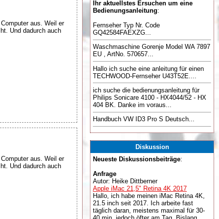
Ihr aktuellstes Ersuchen um eine
Bedienungsanleitung
:
e Computer aus. Weil er
Fernseher Typ Nr. Code
cht. Und dadurch auch
GQ42584FAEXZG...
Waschmaschine Gorenje Model WA 7897
EU , ArtNo. 570657...
Hallo ich suche eine anleitung für einen
TECHWOOD-Fernseher U43T52E....
ich suche die bedienungsanleitung für
Philips Sonicare 4100 - HX4044/52 - HX
404 BK. Danke im voraus...
Handbuch VW ID3 Pro S Deutsch...
Diskussion
e Computer aus. Weil er
Neueste Diskussionsbeiträge
:
cht. Und dadurch auch
Anfrage
Autor: Heike Dittberner
Apple iMac 21,5" Retina 4K 2017
Hallo, ich habe meinen iMac Retina 4K,
21.5 inch seit 2017. Ich arbeite fast
täglich daran, meistens maximal für 30-
40 min, jedoch öfter am Tag. Bislang