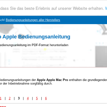
dass Sie das beste Erlebnis auf unserer Website erhalten.
W
sch!
Bedienungsanleitungen aller Herstellers
o Apple Bedienungsanleitung
edienungsanleitung im PDF-Format herunterladen
Bedienungsanleitungen der
Apple Apple Mac Pro
enthalten die grundlegende
or der Inbetriebnahme sorgfältig durch.
1
|
2
|
3
|
4
|
5
|
6