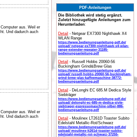
PDF-Anleitungen
Die Bibliothek wird stetig ergänzt.
Zuletzt hinzugefügte Anleitungen zum
Herunterladen
:
e Computer aus. Weil er
cht. Und dadurch auch
Detail
- Netgear EX7300 Nighthawk X4
WLAN Range
https://www.bedienungsanleitung-pdf.de/
upload/ netgear-ex7300-nighthawk-x4-wlan-
range-extender-repeater-31185-
bedienungsanleitung.pdf
Detail
- Russell Hobbs 20060-56
Buckingham Grind&Brew Glas
https://www.bedienungsanleitung-pdf.de/
upload/ russell-hobbs-20060-56-buckingham-
grind-brew-glas-kaffeemaschine-38772-
bedienungsanleitung.pdf
Detail
- DeLonghi EC 685.M Dedica Style
Siebträger
https://www.bedienungsanleitung-pdf.de/
upload/ delonghi-ec-685-m-dedica-style-
siebtrager-espressomaschine-silber-886-
bedienungsanleitung.pdf
e Computer aus. Weil er
cht. Und dadurch auch
Detail
- Moulinex LT261D Toaster Subito
Edelstahl Metallic-Rot/Schwarz
https://www.bedienungsanleitung-pdf.de/
upload/ moulinex-lt261d-toaster-subito-
edelstahl-metallic-rot-schwarz-37255-