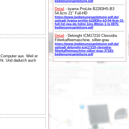
bedienungsanleitung.pdf
Detail
- iiyama ProLite B2283HS-B3
54,6cm 21" Full-HD
https://www.bedienungsanleitung-pdf.de/
upload/ iiyama-prolite-b2283hs-b3-54-6cm-21-
full-hd-vga-dp-hdmi-1ms-80mio-1-ls-6975-
bedienungsanleitung.pdf
Detail
- Delonghi ICM17210 Clessidra
Filterkaffeemaschine, silber-grau
https://www.bedienungsanleitung-pdf.de/
upload/ delonghi-icm17210-clessidra-
filterkaffeemaschine-silber-grau-37183-
bedienungsanleitung.pdf
e Computer aus. Weil er
cht. Und dadurch auch