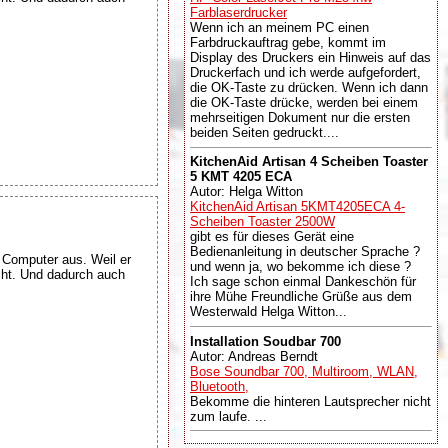
Farblaserdrucker
Wenn ich an meinem PC einen
Farbdruckauftrag gebe, kommt im
Display des Druckers ein Hinweis auf das
Druckerfach und ich werde aufgefordert,
die OK-Taste zu drücken. Wenn ich dann
die OK-Taste drücke, werden bei einem
mehrseitigen Dokument nur die ersten
beiden Seiten gedruckt....
KitchenAid Artisan 4 Scheiben Toaster
5 KMT 4205 ECA
Autor: Helga Witton
KitchenAid Artisan 5KMT4205ECA 4-
Scheiben Toaster 2500W
gibt es für dieses Gerät eine
Bedienanleitung in deutscher Sprache ?
e Computer aus. Weil er
und wenn ja, wo bekomme ich diese ?
cht. Und dadurch auch
Ich sage schon einmal Dankeschön für
ihre Mühe Freundliche Grüße aus dem
Westerwald Helga Witton...
Installation Soudbar 700
Autor: Andreas Berndt
Bose Soundbar 700, Multiroom, WLAN,
Bluetooth,
Bekomme die hinteren Lautsprecher nicht
zum laufe. ...