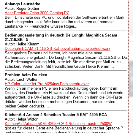
Anfangs Lautstärke
Autor: Roger Gottier
Acer Predator Orion 3000 Gaming PC
Beim Einschalte des PC und hochfahren der Software ertönt ein Mark
durch dringender Laut. Wie kann ich Ihn reduzieren auf normale
Lautstärke ?? Freundliche Grüsse Roger...
Bedienungsanleitung in deutsch De Longhi Magnifica Secam
21.116.SB - 5
Autor: Heike Klemm
DeLonghi ECAM 21.116.SB Kaffeevollautomat silber/schwarz
Sehr geehrte Damen und Herren, ich habe mie eine neue
Kaffeemaschine gekauft. De Longhi Magnifica Secam 21.116.SB 5. Da
die Bedienungsanleitung fehlt, bitte ich Sie mir diese per Mail zu zu
schicken. Vielen Dank! Mit freundlichen Grüße Heike Klemm ...
Problem beim Drucken
Autor: Erich Walter
HP Color LaserJet Pro M254nw Farblaserdrucker
Wenn ich an meinem PC einen Farbdruckauftrag gebe, kommt im
Display des Druckers ein Hinweis auf das Druckerfach und ich werde
aufgefordert, die OK-Taste zu drücken. Wenn ich dann die OK-Taste
drücke, werden bei einem mehrseitigen Dokument nur die ersten
beiden Seiten gedruckt....
KitchenAid Artisan 4 Scheiben Toaster 5 KMT 4205 ECA
Autor: Helga Witton
KitchenAid Artisan 5KMT4205ECA 4-Scheiben Toaster 2500W
gibt es für dieses Gerät eine Bedienanleitung in deutscher Sprache ?
und wenn ja, wo bekomme ich diese ? Ich sage schon einmal