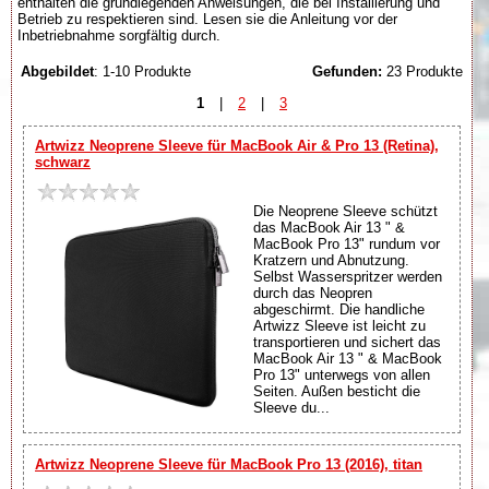
enthalten die grundlegenden Anweisungen, die bei Installierung und
Betrieb zu respektieren sind. Lesen sie die Anleitung vor der
Inbetriebnahme sorgfältig durch.
Abgebildet
: 1-10 Produkte
Gefunden:
23 Produkte
1
|
2
|
3
Artwizz Neoprene Sleeve für MacBook Air & Pro 13 (Retina),
schwarz
Die Neoprene Sleeve schützt
das MacBook Air 13 " &
MacBook Pro 13" rundum vor
Kratzern und Abnutzung.
Selbst Wasserspritzer werden
durch das Neopren
abgeschirmt. Die handliche
Artwizz Sleeve ist leicht zu
transportieren und sichert das
MacBook Air 13 " & MacBook
Pro 13" unterwegs von allen
Seiten. Außen besticht die
Sleeve du...
Artwizz Neoprene Sleeve für MacBook Pro 13 (2016), titan