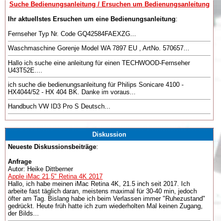
Suche Bedienungsanleitung / Ersuchen um Bedienungsanleitung
Ihr aktuellstes Ersuchen um eine Bedienungsanleitung
:
Fernseher Typ Nr. Code GQ42584FAEXZG...
Waschmaschine Gorenje Model WA 7897 EU , ArtNo. 570657...
Hallo ich suche eine anleitung für einen TECHWOOD-Fernseher
U43T52E....
ich suche die bedienungsanleitung für Philips Sonicare 4100 -
HX4044/52 - HX 404 BK. Danke im voraus...
Handbuch VW ID3 Pro S Deutsch...
Diskussion
Neueste Diskussionsbeiträge
:
Anfrage
Autor: Heike Dittberner
Apple iMac 21,5" Retina 4K 2017
Hallo, ich habe meinen iMac Retina 4K, 21.5 inch seit 2017. Ich
arbeite fast täglich daran, meistens maximal für 30-40 min, jedoch
öfter am Tag. Bislang habe ich beim Verlassen immer "Ruhezustand"
gedrückt. Heute früh hatte ich zum wiederholten Mal keinen Zugang,
der Bilds...