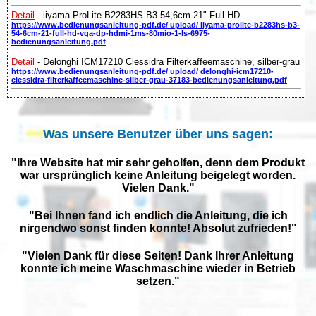
Detail
- iiyama ProLite B2283HS-B3 54,6cm 21" Full-HD
https://www.bedienungsanleitung-pdf.de/ upload/ iiyama-prolite-b2283hs-b3-
54-6cm-21-full-hd-vga-dp-hdmi-1ms-80mio-1-ls-6975-
bedienungsanleitung.pdf
Detail
- Delonghi ICM17210 Clessidra Filterkaffeemaschine, silber-grau
https://www.bedienungsanleitung-pdf.de/ upload/ delonghi-icm17210-
clessidra-filterkaffeemaschine-silber-grau-37183-bedienungsanleitung.pdf
Was unsere Benutzer über uns sagen:
"Ihre Website hat mir sehr geholfen, denn dem Produkt
war ursprünglich keine Anleitung beigelegt worden.
Vielen Dank."
"Bei Ihnen fand ich endlich die Anleitung, die ich
nirgendwo sonst finden konnte! Absolut zufrieden!"
"Vielen Dank für diese Seiten! Dank Ihrer Anleitung
konnte ich meine Waschmaschine wieder in Betrieb
setzen."