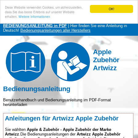
Diese Website verwendet Cookies, um sicherzustellen,
OK!
dass Sie das beste Erlebnis auf unserer Website
erhalten.
Weitere Informationen
BEDIENUNGSANLEITUNG in PDF
| Hier finden Sie eine Anleitung in
Deutsch!
Bedienungsanleitungen aller Herstellers
Apple
Zubehör
Artwizz
Bedienungsanleitung
Benutzerhandbuch und Bedienungsanleitung im PDF-Format
herunterladen
Anleitungen für Artwizz Apple Zubehör
Sie wählten
Apple & Zubehör - Apple Zubehör der Marke
Artwizz
.Die Bedienungsanleitungen der
Artwizz Apple Zubehör