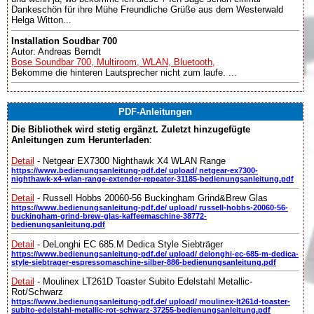
Dankeschön für ihre Mühe Freundliche Grüße aus dem Westerwald
Helga Witton...
Installation Soudbar 700
Autor: Andreas Berndt
Bose Soundbar 700, Multiroom, WLAN, Bluetooth,
Bekomme die hinteren Lautsprecher nicht zum laufe. ...
PDF-Anleitungen
Die Bibliothek wird stetig ergänzt. Zuletzt hinzugefügte
Anleitungen zum Herunterladen
:
Detail
- Netgear EX7300 Nighthawk X4 WLAN Range
https://www.bedienungsanleitung-pdf.de/ upload/ netgear-ex7300-
nighthawk-x4-wlan-range-extender-repeater-31185-bedienungsanleitung.pdf
Detail
- Russell Hobbs 20060-56 Buckingham Grind&Brew Glas
https://www.bedienungsanleitung-pdf.de/ upload/ russell-hobbs-20060-56-
buckingham-grind-brew-glas-kaffeemaschine-38772-
bedienungsanleitung.pdf
Detail
- DeLonghi EC 685.M Dedica Style Siebträger
https://www.bedienungsanleitung-pdf.de/ upload/ delonghi-ec-685-m-dedica-
style-siebtrager-espressomaschine-silber-886-bedienungsanleitung.pdf
Detail
- Moulinex LT261D Toaster Subito Edelstahl Metallic-
Rot/Schwarz
https://www.bedienungsanleitung-pdf.de/ upload/ moulinex-lt261d-toaster-
subito-edelstahl-metallic-rot-schwarz-37255-bedienungsanleitung.pdf