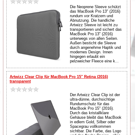
Die Neoprene Sleeve schützt
das MacBook Pro 13" (2016)
rundum vor Kratzern und
Abnutzung. Die handliche
Artwizz Sleeve ist leicht zu
transportieren und sichert das
MacBook Pro 13" (2016)
unterwegs von allen Seiten.
Außen besticht die Sleeve
durch angenehme Haptik und
modernes Design. Innen
hingegen erlaubt ein
pelzweicher Fleece eine k...
Artwizz Clear Clip für MacBook Pro 15'' Retina (2016)
transparent
Der Artwizz Clear Clip ist der
ultra-dünne, durchsichtige
Rundumschutz für das
MacBook Pro 15" (2016).
Durch das kristallklare
Gehäuse bleibt das MacBook
in edlem Gold, Silber oder
Spacegrau vollkommen
sichtbar. Die Farbe, das Logo