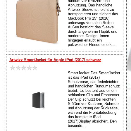
rundum vor Kratzern und
Abnutzung. Das handliche
Artwizz Sleeve ist leicht zu
transportieren und sichert das
MacBook Pro 15" (2016)
unterwegs von allen Seiten.
Außen besticht das Sleeve
durch angenehme Haptik und
modernes Design. Innen
hingegen erlaubt ein
pelzweicher Fleece eine k...
Artwizz SmartJacket für Apple iPad (2017) schwarz
SmartJacket Das SmartJacket
ist das iPad (2017)
Schutzcase, das federleichten
und handlichen Rundumschutz
bietet. Es besteht aus einem
schlanken Clip und Frontcover.
Der Clip schützt bei leichten
Stößen vor Kratzern, Schmutz
und Abnutzung der Rückseite,
während die Frontabdeckung
das komplette iPad
(2017)Display absichert. Den
besonde...