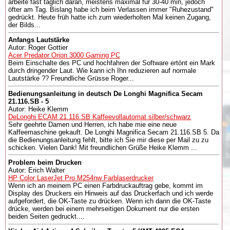
arbeite fast täglich daran, meistens maximal für 30-40 min, jedoch
öfter am Tag. Bislang habe ich beim Verlassen immer "Ruhezustand"
gedrückt. Heute früh hatte ich zum wiederholten Mal keinen Zugang,
der Bilds...
Anfangs Lautstärke
Autor: Roger Gottier
Acer Predator Orion 3000 Gaming PC
Beim Einschalte des PC und hochfahren der Software ertönt ein Mark
durch dringender Laut. Wie kann ich Ihn reduzieren auf normale
Lautstärke ?? Freundliche Grüsse Roger...
Bedienungsanleitung in deutsch De Longhi Magnifica Secam
21.116.SB - 5
Autor: Heike Klemm
DeLonghi ECAM 21.116.SB Kaffeevollautomat silber/schwarz
Sehr geehrte Damen und Herren, ich habe mie eine neue
Kaffeemaschine gekauft. De Longhi Magnifica Secam 21.116.SB 5. Da
die Bedienungsanleitung fehlt, bitte ich Sie mir diese per Mail zu zu
schicken. Vielen Dank! Mit freundlichen Grüße Heike Klemm ...
Problem beim Drucken
Autor: Erich Walter
HP Color LaserJet Pro M254nw Farblaserdrucker
Wenn ich an meinem PC einen Farbdruckauftrag gebe, kommt im
Display des Druckers ein Hinweis auf das Druckerfach und ich werde
aufgefordert, die OK-Taste zu drücken. Wenn ich dann die OK-Taste
drücke, werden bei einem mehrseitigen Dokument nur die ersten
beiden Seiten gedruckt....