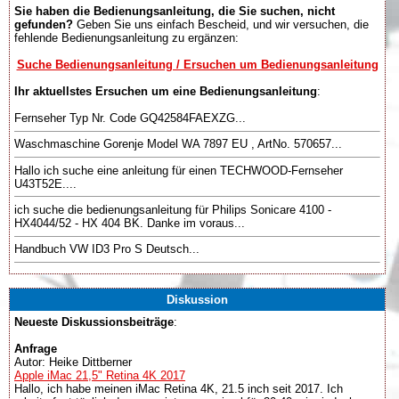
Sie haben die Bedienungsanleitung, die Sie suchen, nicht
gefunden?
Geben Sie uns einfach Bescheid, und wir versuchen, die
fehlende Bedienungsanleitung zu ergänzen:
Suche Bedienungsanleitung / Ersuchen um Bedienungsanleitung
Ihr aktuellstes Ersuchen um eine Bedienungsanleitung
:
Fernseher Typ Nr. Code GQ42584FAEXZG...
Waschmaschine Gorenje Model WA 7897 EU , ArtNo. 570657...
Hallo ich suche eine anleitung für einen TECHWOOD-Fernseher
U43T52E....
ich suche die bedienungsanleitung für Philips Sonicare 4100 -
HX4044/52 - HX 404 BK. Danke im voraus...
Handbuch VW ID3 Pro S Deutsch...
Diskussion
Neueste Diskussionsbeiträge
:
Anfrage
Autor: Heike Dittberner
Apple iMac 21,5" Retina 4K 2017
Hallo, ich habe meinen iMac Retina 4K, 21.5 inch seit 2017. Ich