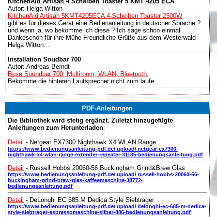
KitchenAid Artisan 4 Scheiben Toaster 5 KMT 4205 ECA
Autor: Helga Witton
KitchenAid Artisan 5KMT4205ECA 4-Scheiben Toaster 2500W
gibt es für dieses Gerät eine Bedienanleitung in deutscher Sprache ?
und wenn ja, wo bekomme ich diese ? Ich sage schon einmal
Dankeschön für ihre Mühe Freundliche Grüße aus dem Westerwald
Helga Witton...
Installation Soudbar 700
Autor: Andreas Berndt
Bose Soundbar 700, Multiroom, WLAN, Bluetooth,
Bekomme die hinteren Lautsprecher nicht zum laufe. ...
PDF-Anleitungen
Die Bibliothek wird stetig ergänzt. Zuletzt hinzugefügte
Anleitungen zum Herunterladen
:
Detail
- Netgear EX7300 Nighthawk X4 WLAN Range
https://www.bedienungsanleitung-pdf.de/ upload/ netgear-ex7300-
nighthawk-x4-wlan-range-extender-repeater-31185-bedienungsanleitung.pdf
Detail
- Russell Hobbs 20060-56 Buckingham Grind&Brew Glas
https://www.bedienungsanleitung-pdf.de/ upload/ russell-hobbs-20060-56-
buckingham-grind-brew-glas-kaffeemaschine-38772-
bedienungsanleitung.pdf
Detail
- DeLonghi EC 685.M Dedica Style Siebträger
https://www.bedienungsanleitung-pdf.de/ upload/ delonghi-ec-685-m-dedica-
style-siebtrager-espressomaschine-silber-886-bedienungsanleitung.pdf