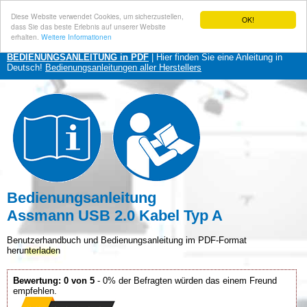
Diese Website verwendet Cookies, um sicherzustellen,
OK!
dass Sie das beste Erlebnis auf unserer Website
erhalten.
Weitere Informationen
BEDIENUNGSANLEITUNG in PDF
| Hier finden Sie eine Anleitung in
Deutsch!
Bedienungsanleitungen aller Herstellers
Bedienungsanleitung
Assmann USB 2.0 Kabel Typ A
Benutzerhandbuch und Bedienungsanleitung im PDF-Format
herunterladen
Bewertung: 0 von 5
- 0% der Befragten würden das einem Freund
empfehlen.