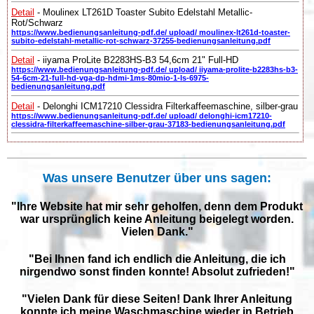
Detail
- Moulinex LT261D Toaster Subito Edelstahl Metallic-
Rot/Schwarz
https://www.bedienungsanleitung-pdf.de/ upload/ moulinex-lt261d-toaster-
subito-edelstahl-metallic-rot-schwarz-37255-bedienungsanleitung.pdf
Detail
- iiyama ProLite B2283HS-B3 54,6cm 21" Full-HD
https://www.bedienungsanleitung-pdf.de/ upload/ iiyama-prolite-b2283hs-b3-
54-6cm-21-full-hd-vga-dp-hdmi-1ms-80mio-1-ls-6975-
bedienungsanleitung.pdf
Detail
- Delonghi ICM17210 Clessidra Filterkaffeemaschine, silber-grau
https://www.bedienungsanleitung-pdf.de/ upload/ delonghi-icm17210-
clessidra-filterkaffeemaschine-silber-grau-37183-bedienungsanleitung.pdf
Was unsere Benutzer über uns sagen:
"Ihre Website hat mir sehr geholfen, denn dem Produkt
war ursprünglich keine Anleitung beigelegt worden.
Vielen Dank."
"Bei Ihnen fand ich endlich die Anleitung, die ich
nirgendwo sonst finden konnte! Absolut zufrieden!"
"Vielen Dank für diese Seiten! Dank Ihrer Anleitung
konnte ich meine Waschmaschine wieder in Betrieb