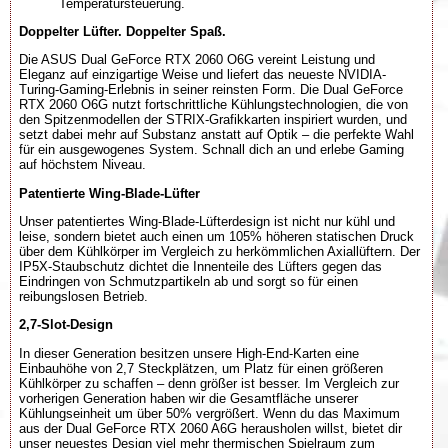
Temperatursteuerung.
Doppelter Lüfter. Doppelter Spaß.
Die ASUS Dual GeForce RTX 2060 O6G vereint Leistung und
Eleganz auf einzigartige Weise und liefert das neueste NVIDIA-
Turing-Gaming-Erlebnis in seiner reinsten Form. Die Dual GeForce
RTX 2060 O6G nutzt fortschrittliche Kühlungstechnologien, die von
den Spitzenmodellen der STRIX-Grafikkarten inspiriert wurden, und
setzt dabei mehr auf Substanz anstatt auf Optik – die perfekte Wahl
für ein ausgewogenes System. Schnall dich an und erlebe Gaming
auf höchstem Niveau.
Patentierte Wing-Blade-Lüfter
Unser patentiertes Wing-Blade-Lüfterdesign ist nicht nur kühl und
leise, sondern bietet auch einen um 105% höheren statischen Druck
über dem Kühlkörper im Vergleich zu herkömmlichen Axiallüftern. Der
IP5X-Staubschutz dichtet die Innenteile des Lüfters gegen das
Eindringen von Schmutzpartikeln ab und sorgt so für einen
reibungslosen Betrieb.
2,7-Slot-Design
In dieser Generation besitzen unsere High-End-Karten eine
Einbauhöhe von 2,7 Steckplätzen, um Platz für einen größeren
Kühlkörper zu schaffen – denn größer ist besser. Im Vergleich zur
vorherigen Generation haben wir die Gesamtfläche unserer
Kühlungseinheit um über 50% vergrößert. Wenn du das Maximum
aus der Dual GeForce RTX 2060 A6G herausholen willst, bietet dir
unser neuestes Design viel mehr thermischen Spielraum zum