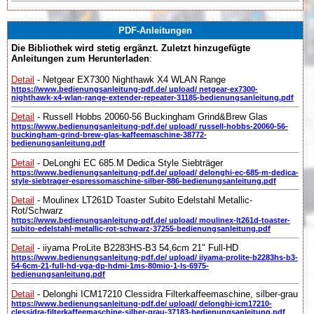
PDF-Anleitungen
Die Bibliothek wird stetig ergänzt. Zuletzt hinzugefügte
Anleitungen zum Herunterladen
:
Detail
- Netgear EX7300 Nighthawk X4 WLAN Range
https://www.bedienungsanleitung-pdf.de/ upload/ netgear-ex7300-
nighthawk-x4-wlan-range-extender-repeater-31185-bedienungsanleitung.pdf
Detail
- Russell Hobbs 20060-56 Buckingham Grind&Brew Glas
https://www.bedienungsanleitung-pdf.de/ upload/ russell-hobbs-20060-56-
buckingham-grind-brew-glas-kaffeemaschine-38772-
bedienungsanleitung.pdf
Detail
- DeLonghi EC 685.M Dedica Style Siebträger
https://www.bedienungsanleitung-pdf.de/ upload/ delonghi-ec-685-m-dedica-
style-siebtrager-espressomaschine-silber-886-bedienungsanleitung.pdf
Detail
- Moulinex LT261D Toaster Subito Edelstahl Metallic-
Rot/Schwarz
https://www.bedienungsanleitung-pdf.de/ upload/ moulinex-lt261d-toaster-
subito-edelstahl-metallic-rot-schwarz-37255-bedienungsanleitung.pdf
Detail
- iiyama ProLite B2283HS-B3 54,6cm 21" Full-HD
https://www.bedienungsanleitung-pdf.de/ upload/ iiyama-prolite-b2283hs-b3-
54-6cm-21-full-hd-vga-dp-hdmi-1ms-80mio-1-ls-6975-
bedienungsanleitung.pdf
Detail
- Delonghi ICM17210 Clessidra Filterkaffeemaschine, silber-grau
https://www.bedienungsanleitung-pdf.de/ upload/ delonghi-icm17210-
clessidra-filterkaffeemaschine-silber-grau-37183-bedienungsanleitung.pdf