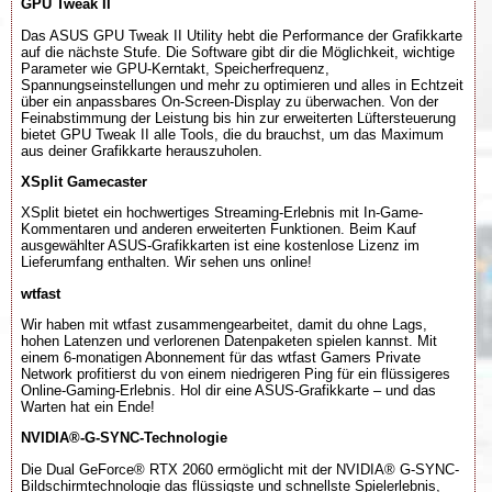
GPU Tweak II
Das ASUS GPU Tweak II Utility hebt die Performance der Grafikkarte
auf die nächste Stufe. Die Software gibt dir die Möglichkeit, wichtige
Parameter wie GPU-Kerntakt, Speicherfrequenz,
Spannungseinstellungen und mehr zu optimieren und alles in Echtzeit
über ein anpassbares On-Screen-Display zu überwachen. Von der
Feinabstimmung der Leistung bis hin zur erweiterten Lüftersteuerung
bietet GPU Tweak II alle Tools, die du brauchst, um das Maximum
aus deiner Grafikkarte herauszuholen.
XSplit Gamecaster
XSplit bietet ein hochwertiges Streaming-Erlebnis mit In-Game-
Kommentaren und anderen erweiterten Funktionen. Beim Kauf
ausgewählter ASUS-Grafikkarten ist eine kostenlose Lizenz im
Lieferumfang enthalten. Wir sehen uns online!
wtfast
Wir haben mit wtfast zusammengearbeitet, damit du ohne Lags,
hohen Latenzen und verlorenen Datenpaketen spielen kannst. Mit
einem 6-monatigen Abonnement für das wtfast Gamers Private
Network profitierst du von einem niedrigeren Ping für ein flüssigeres
Online-Gaming-Erlebnis. Hol dir eine ASUS-Grafikkarte – und das
Warten hat ein Ende!
NVIDIA®-G-SYNC-Technologie
Die Dual GeForce® RTX 2060 ermöglicht mit der NVIDIA® G-SYNC-
Bildschirmtechnologie das flüssigste und schnellste Spielerlebnis,