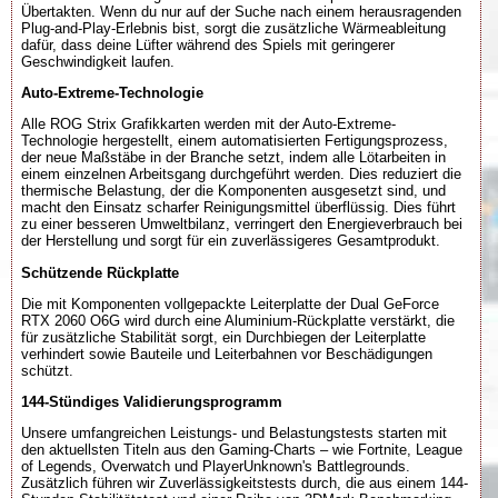
Übertakten. Wenn du nur auf der Suche nach einem herausragenden
Plug-and-Play-Erlebnis bist, sorgt die zusätzliche Wärmeableitung
dafür, dass deine Lüfter während des Spiels mit geringerer
Geschwindigkeit laufen.
Auto-Extreme-Technologie
Alle ROG Strix Grafikkarten werden mit der Auto-Extreme-
Technologie hergestellt, einem automatisierten Fertigungsprozess,
der neue Maßstäbe in der Branche setzt, indem alle Lötarbeiten in
einem einzelnen Arbeitsgang durchgeführt werden. Dies reduziert die
thermische Belastung, der die Komponenten ausgesetzt sind, und
macht den Einsatz scharfer Reinigungsmittel überflüssig. Dies führt
zu einer besseren Umweltbilanz, verringert den Energieverbrauch bei
der Herstellung und sorgt für ein zuverlässigeres Gesamtprodukt.
Schützende Rückplatte
Die mit Komponenten vollgepackte Leiterplatte der Dual GeForce
RTX 2060 O6G wird durch eine Aluminium-Rückplatte verstärkt, die
für zusätzliche Stabilität sorgt, ein Durchbiegen der Leiterplatte
verhindert sowie Bauteile und Leiterbahnen vor Beschädigungen
schützt.
144-Stündiges Validierungsprogramm
Unsere umfangreichen Leistungs- und Belastungstests starten mit
den aktuellsten Titeln aus den Gaming-Charts – wie Fortnite, League
of Legends, Overwatch und PlayerUnknown's Battlegrounds.
Zusätzlich führen wir Zuverlässigkeitstests durch, die aus einem 144-