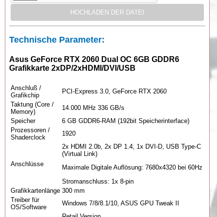
Technische Parameter:
Asus GeForce RTX 2060 Dual OC 6GB GDDR6
Grafikkarte 2xDP/2xHDMI/DVI/USB
Anschluß /
PCI-Express 3.0, GeForce RTX 2060
Grafikchip
Taktung (Core /
14.000 MHz 336 GB/s
Memory)
Speicher
6 GB GDDR6-RAM (192bit Speicherinterface)
Prozessoren /
1920
Shaderclock
2x HDMI 2.0b, 2x DP 1.4, 1x DVI-D, USB Type-C
(Virtual Link)
Anschlüsse
Maximale Digitale Auflösung: 7680x4320 bei 60Hz
Stromanschluss: 1x 8-pin
Grafikkartenlänge
300 mm
Treiber für
Windows 7/8/8.1/10, ASUS GPU Tweak II
OS/Software
Retail Version