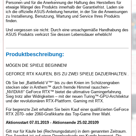
Personen und für die Anerkennung der Haftung des Herstellers für
etwaige Mängel des Produkts innerhalb der Garantiefrist. Laden sie
ich die offizielle ASUS-Anleitung herunter, in der Sie die Anweisungen
zu Installierung, Benutzung, Wartung und Service Ihres Produkts
finden.
Und vergessen sie nicht: Durch eine unsachgemäße Handhabung des
ASUS Produkts verkürzt Sie dessen Lebensdauer erheblich!
Produktbeschreibung:
MÖGEN DIE SPIELE BEGINNEN!
GEFORCE RTX KAUFEN, BIS ZU ZWEI SPIELE DAZUERHALTEN .
Ob Sie bei „Battlefield V™“ bis zu den Knien im Schützengraben
stecken oder in Anthem™ durch fremde Himmel rauschen–
„NVIDIA®“ GeForce RTX™ bietet die ultimative Gamingerfahrung.
Sieg trotz aller Widrigkeiten – mit der neuen Turing™-GPU-Architektur
und der revolutionären RTX-Plattform. Gaming mit RTX.
Für begrenzte Zeit erhalten Sie beim Kauf einer qualifizierten GeForce
RTX 2070- oder 2060-Grafikkarte das Top-Game Ihrer Wahl.
Aktionsstart 07.01.2019 - Aktionsende 25.02.20109
Gilt nur für Käufe bei (Rechnungsdatum) in dem genannten Zeitraum.
Das Angebot ist auf einen Downloadcode pro Kunde begrenzt. Die