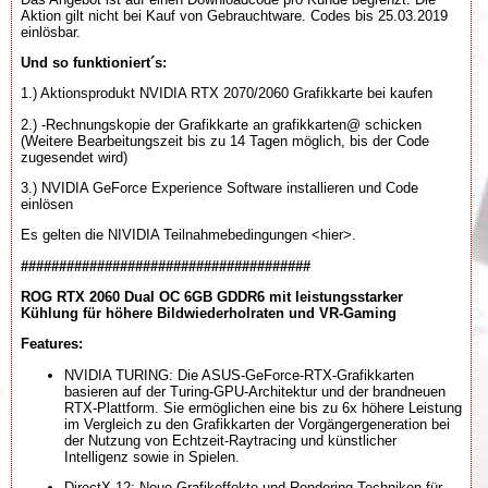
Aktion gilt nicht bei Kauf von Gebrauchtware. Codes bis 25.03.2019
einlösbar.
Und so funktioniert´s:
1.) Aktionsprodukt NVIDIA RTX 2070/2060 Grafikkarte bei kaufen
2.) -Rechnungskopie der Grafikkarte an grafikkarten@ schicken
(Weitere Bearbeitungszeit bis zu 14 Tagen möglich, bis der Code
zugesendet wird)
3.) NVIDIA GeForce Experience Software installieren und Code
einlösen
Es gelten die NIVIDIA Teilnahmebedingungen <hier>.
######################################
ROG RTX 2060 Dual OC 6GB GDDR6 mit leistungsstarker
Kühlung für höhere Bildwiederholraten und VR-Gaming
Features:
NVIDIA TURING: Die ASUS-GeForce-RTX-Grafikkarten
basieren auf der Turing-GPU-Architektur und der brandneuen
RTX-Plattform. Sie ermöglichen eine bis zu 6x höhere Leistung
im Vergleich zu den Grafikkarten der Vorgängergeneration bei
der Nutzung von Echtzeit-Raytracing und künstlicher
Intelligenz sowie in Spielen.
DirectX 12: Neue Grafikeffekte und Rendering-Techniken für