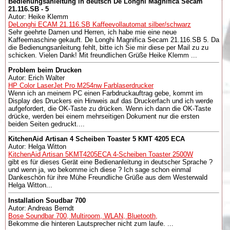
Bedienungsanleitung in deutsch De Longhi Magnifica Secam
21.116.SB - 5
Autor: Heike Klemm
DeLonghi ECAM 21.116.SB Kaffeevollautomat silber/schwarz
Sehr geehrte Damen und Herren, ich habe mie eine neue
Kaffeemaschine gekauft. De Longhi Magnifica Secam 21.116.SB 5. Da
die Bedienungsanleitung fehlt, bitte ich Sie mir diese per Mail zu zu
schicken. Vielen Dank! Mit freundlichen Grüße Heike Klemm ...
Problem beim Drucken
Autor: Erich Walter
HP Color LaserJet Pro M254nw Farblaserdrucker
Wenn ich an meinem PC einen Farbdruckauftrag gebe, kommt im
Display des Druckers ein Hinweis auf das Druckerfach und ich werde
aufgefordert, die OK-Taste zu drücken. Wenn ich dann die OK-Taste
drücke, werden bei einem mehrseitigen Dokument nur die ersten
beiden Seiten gedruckt....
KitchenAid Artisan 4 Scheiben Toaster 5 KMT 4205 ECA
Autor: Helga Witton
KitchenAid Artisan 5KMT4205ECA 4-Scheiben Toaster 2500W
gibt es für dieses Gerät eine Bedienanleitung in deutscher Sprache ?
und wenn ja, wo bekomme ich diese ? Ich sage schon einmal
Dankeschön für ihre Mühe Freundliche Grüße aus dem Westerwald
Helga Witton...
Installation Soudbar 700
Autor: Andreas Berndt
Bose Soundbar 700, Multiroom, WLAN, Bluetooth,
Bekomme die hinteren Lautsprecher nicht zum laufe. ...