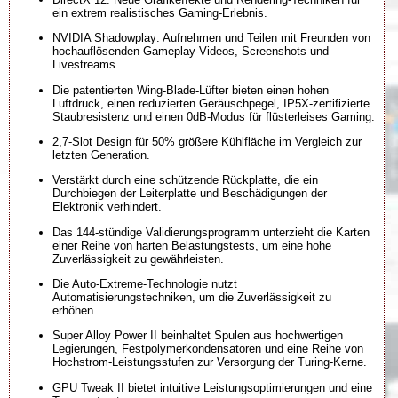
ein extrem realistisches Gaming-Erlebnis.
NVIDIA Shadowplay: Aufnehmen und Teilen mit Freunden von
hochauflösenden Gameplay-Videos, Screenshots und
Livestreams.
Die patentierten Wing-Blade-Lüfter bieten einen hohen
Luftdruck, einen reduzierten Geräuschpegel, IP5X-zertifizierte
Staubresistenz und einen 0dB-Modus für flüsterleises Gaming.
2,7-Slot Design für 50% größere Kühlfläche im Vergleich zur
letzten Generation.
Verstärkt durch eine schützende Rückplatte, die ein
Durchbiegen der Leiterplatte und Beschädigungen der
Elektronik verhindert.
Das 144-stündige Validierungsprogramm unterzieht die Karten
einer Reihe von harten Belastungstests, um eine hohe
Zuverlässigkeit zu gewährleisten.
Die Auto-Extreme-Technologie nutzt
Automatisierungstechniken, um die Zuverlässigkeit zu
erhöhen.
Super Alloy Power II beinhaltet Spulen aus hochwertigen
Legierungen, Festpolymerkondensatoren und eine Reihe von
Hochstrom-Leistungsstufen zur Versorgung der Turing-Kerne.
GPU Tweak II bietet intuitive Leistungsoptimierungen und eine