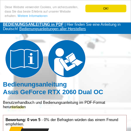
Diese Website verwendet Cookies, um sicherzustellen,
OK!
dass Sie das beste Erlebnis auf unserer Website
erhalten.
Weitere Informationen
BEDIENUNGSANLEITUNG in PDF
| Hier finden Sie eine Anleitung in
Deutsch!
Bedienungsanleitungen aller Herstellers
Bedienungsanleitung
Asus GeForce RTX 2060 Dual OC
Benutzerhandbuch und Bedienungsanleitung im PDF-Format
herunterladen
Bewertung: 0 von 5
- 0% der Befragten würden das einem Freund
empfehlen.