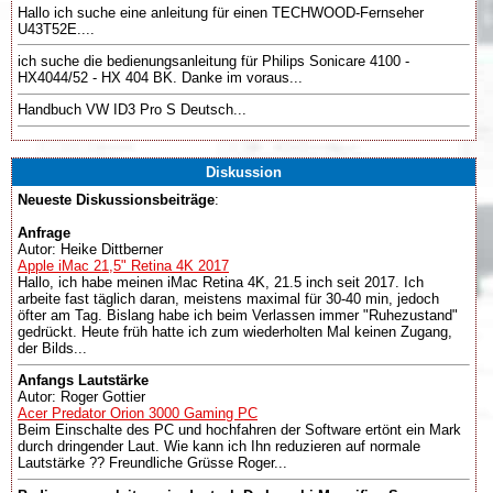
Hallo ich suche eine anleitung für einen TECHWOOD-Fernseher
U43T52E....
ich suche die bedienungsanleitung für Philips Sonicare 4100 -
HX4044/52 - HX 404 BK. Danke im voraus...
Handbuch VW ID3 Pro S Deutsch...
Diskussion
Neueste Diskussionsbeiträge
:
Anfrage
Autor: Heike Dittberner
Apple iMac 21,5" Retina 4K 2017
Hallo, ich habe meinen iMac Retina 4K, 21.5 inch seit 2017. Ich
arbeite fast täglich daran, meistens maximal für 30-40 min, jedoch
öfter am Tag. Bislang habe ich beim Verlassen immer "Ruhezustand"
gedrückt. Heute früh hatte ich zum wiederholten Mal keinen Zugang,
der Bilds...
Anfangs Lautstärke
Autor: Roger Gottier
Acer Predator Orion 3000 Gaming PC
Beim Einschalte des PC und hochfahren der Software ertönt ein Mark
durch dringender Laut. Wie kann ich Ihn reduzieren auf normale
Lautstärke ?? Freundliche Grüsse Roger...