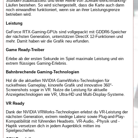
Stunden-Stabilitätstest und einer Reihe von 3DMark-Benchmarking-
Läufen bestehen. So wird sichergestellt, dass die Karte auch dann
noch einwandfrei funktioniert, wenn sie an ihrer Leistungsgrenze
betrieben wird.
Leistung
GeForce RTX-Gaming-GPUs sind vollgepackt mit GDDR6-Speicher
der nächsten Generation, unterstützen DirectX 12-Funktionen und
mehr. Damit haben wir die Grafik neu erfunden.
Game Ready-Treiber
Erlebe ab der ersten Sekunde im Spiel maximale Leistung und ein
extrem flüssiges Gaming-Erlebnis.
Bahnbrechende Gaming-Technologien
Hol dir die aktuellen NVIDIA GameWorks-Technologien für
ruckelfreies Gameplay, kinoreife Grafik und innovative 360°-
Screenshots sogar in VR. Nutze die Leistung für aktuelle
Anzeigetechnologien wie VR, Ultra-HD und Multi-Display-Systeme.
VR Ready
Dank der NVIDIA VRWorks-Technologien erlebst du VR-Leistung der
nächsten Generation, extrem niedrige Latenz sowie Plug-and-Play-
Kompatibilität mit führenden Headsets. VR-Audio, -Physik und -
Haptik versetzen dich in jedem Augenblick mitten ins
Spielgeschehen.