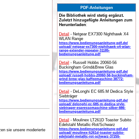
PDF-Anleitungen
Die Bibliothek wird stetig ergänzt.
Zuletzt hinzugefügte Anleitungen zum
Herunterladen
:
Detail
- Netgear EX7300 Nighthawk X4
WLAN Range
https://www.bedienungsanleitung-pdf.de/
upload/ netgear-ex7300-nighthawk-x4-wlan-
range-extender-repeater-31185-
bedienungsanleitung.pdf
Detail
- Russell Hobbs 20060-56
Buckingham Grind&Brew Glas
https://www.bedienungsanleitung-pdf.de/
upload/ russell-hobbs-20060-56-buckingham-
grind-brew-glas-kaffeemaschine-38772-
bedienungsanleitung.pdf
Detail
- DeLonghi EC 685.M Dedica Style
Siebträger
https://www.bedienungsanleitung-pdf.de/
upload/ delonghi-ec-685-m-dedica-style-
siebtrager-espressomaschine-silber-886-
bedienungsanleitung.pdf
Detail
- Moulinex LT261D Toaster Subito
Edelstahl Metallic-Rot/Schwarz
https://www.bedienungsanleitung-pdf.de/
zen sie unsere moderierte
upload/ moulinex-lt261d-toaster-subito-
edelstahl-metallic-rot-schwarz-37255-