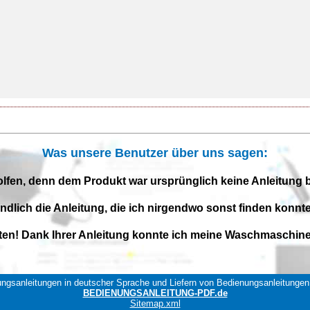
Was unsere Benutzer über uns sagen:
olfen, denn dem Produkt war ursprünglich keine Anleitung 
endlich die Anleitung, die ich nirgendwo sonst finden konnte
iten! Dank Ihrer Anleitung konnte ich meine Waschmaschine 
ngsanleitungen in deutscher Sprache und Liefern von Bedienungsanleitungen 
BEDIENUNGSANLEITUNG-PDF.de
Sitemap.xml