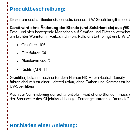
Produktbeschreibung:
Dieser um sechs Blendenstufen reduzierende B W-Graufilter gilt in der 
Damit wird ohne Änderung der Blende (und Schärfentiefe) aus ¡/60
Foto, und sich bewegende Menschen auf Straßen und Plätzen verschwi
ein leichter Warmton in Farbaufnahmen. Falls er stört, bringt ein B W-UV/
Graufilter: 106
Filterfaktor: 64
Blendenstufen: 6
Dichte (ND): 1,8
Graufilter, bekannt auch unter dem Namen ND-Filter (Neutral Density = 
führen dadurch zu einer Lichtreduktion, ohne Farben und Kontrast zu be
UV-Sperrfilters..
Auch zur Verminderung der Schärfentiefe – weit offene Blende – muss o
der Brennweite des Objektivs abhängig. Ferner gestatten sie "normale" Z
Hochladen einer Anleitung: