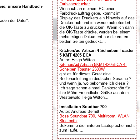
Farblaserdrucker
 Sie, unsere Handbuch-
Wenn ich an meinem PC einen
Farbdruckauftrag gebe, kommt im
Display des Druckers ein Hinweis auf das
aden der Datei".
Druckerfach und ich werde aufgefordert,
die OK-Taste zu drücken. Wenn ich dann
die OK-Taste drücke, werden bei einem
mehrseitigen Dokument nur die ersten
beiden Seiten gedruckt....
KitchenAid Artisan 4 Scheiben Toaster
5 KMT 4205 ECA
Autor: Helga Witton
KitchenAid Artisan 5KMT4205ECA 4-
Scheiben Toaster 2500W
gibt es für dieses Gerät eine
Bedienanleitung in deutscher Sprache ?
und wenn ja, wo bekomme ich diese ?
Ich sage schon einmal Dankeschön für
ihre Mühe Freundliche Grüße aus dem
Westerwald Helga Witton...
Installation Soudbar 700
Autor: Andreas Berndt
Bose Soundbar 700, Multiroom, WLAN,
Bluetooth,
Bekomme die hinteren Lautsprecher nicht
zum laufe. ...