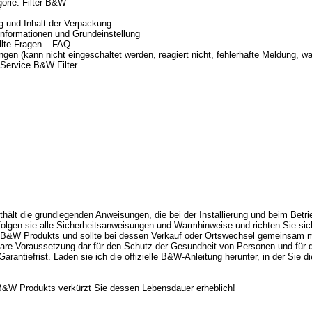
orie: Filter B&W
 und Inhalt der Verpackung
nformationen und Grundeinstellung
llte Fragen – FAQ
gen (kann nicht eingeschaltet werden, reagiert nicht, fehlerhafte Meldung, was
r Service B&W Filter
ält die grundlegenden Anweisungen, die bei der Installierung und beim Betrie
Befolgen sie alle Sicherheitsanweisungen und Warmhinweise und richten Sie si
es B&W Produkts und sollte bei dessen Verkauf oder Ortswechsel gemeinsam 
gbare Voraussetzung dar für den Schutz der Gesundheit von Personen und für 
arantiefrist. Laden sie ich die offizielle B&W-Anleitung herunter, in der Sie 
&W Produkts verkürzt Sie dessen Lebensdauer erheblich!