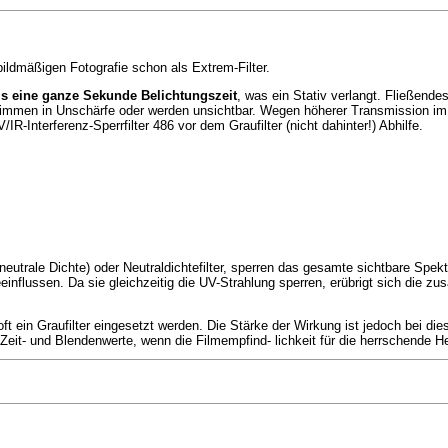
bildmäßigen Fotografie schon als Extrem-Filter.
 s eine ganze Sekunde Belichtungszeit
, was ein Stativ verlangt. Fließende
mmen in Unschärfe oder werden unsichtbar. Wegen höherer Transmission im 
IR-Interferenz-Sperrfilter 486 vor dem Graufilter (nicht dahinter!) Abhilfe.
neutrale Dichte) oder Neutraldichtefilter, sperren das gesamte sichtbare Spe
einflussen. Da sie gleichzeitig die UV-Strahlung sperren, erübrigt sich die z
ft ein Graufilter eingesetzt werden. Die Stärke der Wirkung ist jedoch bei d
eit- und Blendenwerte, wenn die Filmempfind- lichkeit für die herrschende Hel