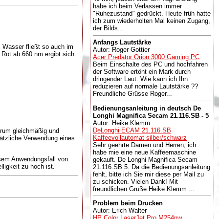
habe ich beim Verlassen immer
"Ruhezustand" gedrückt. Heute früh hatte
ich zum wiederholten Mal keinen Zugang,
der Bilds...
Anfangs Lautstärke
s Wasser fließt so auch im
Autor: Roger Gottier
Rot ab 660 nm ergibt sich
Acer Predator Orion 3000 Gaming PC
Beim Einschalte des PC und hochfahren
der Software ertönt ein Mark durch
dringender Laut. Wie kann ich Ihn
reduzieren auf normale Lautstärke ??
Freundliche Grüsse Roger...
Bedienungsanleitung in deutsch De
Longhi Magnifica Secam 21.116.SB - 5
Autor: Heike Klemm
DeLonghi ECAM 21.116.SB
ktrum gleichmäßig und
Kaffeevollautomat silber/schwarz
usätzliche Verwendung eines
Sehr geehrte Damen und Herren, ich
habe mie eine neue Kaffeemaschine
iesem Anwendungsfall von
gekauft. De Longhi Magnifica Secam
ligkeit zu hoch ist.
21.116.SB 5. Da die Bedienungsanleitung
fehlt, bitte ich Sie mir diese per Mail zu
zu schicken. Vielen Dank! Mit
freundlichen Grüße Heike Klemm ...
Problem beim Drucken
Autor: Erich Walter
HP Color LaserJet Pro M254nw