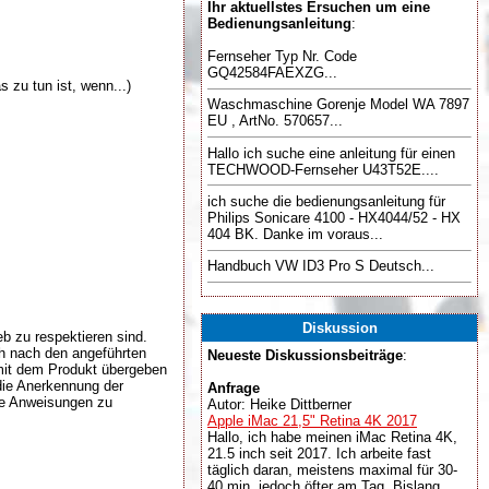
Ihr aktuellstes Ersuchen um eine
Bedienungsanleitung
:
Fernseher Typ Nr. Code
GQ42584FAEXZG...
 zu tun ist, wenn...)
Waschmaschine Gorenje Model WA 7897
EU , ArtNo. 570657...
Hallo ich suche eine anleitung für einen
TECHWOOD-Fernseher U43T52E....
ich suche die bedienungsanleitung für
Philips Sonicare 4100 - HX4044/52 - HX
404 BK. Danke im voraus...
Handbuch VW ID3 Pro S Deutsch...
Diskussion
b zu respektieren sind.
ch nach den angeführten
Neueste Diskussionsbeiträge
:
mit dem Produkt übergeben
die Anerkennung der
Anfrage
die Anweisungen zu
Autor: Heike Dittberner
Apple iMac 21,5" Retina 4K 2017
Hallo, ich habe meinen iMac Retina 4K,
21.5 inch seit 2017. Ich arbeite fast
täglich daran, meistens maximal für 30-
40 min, jedoch öfter am Tag. Bislang