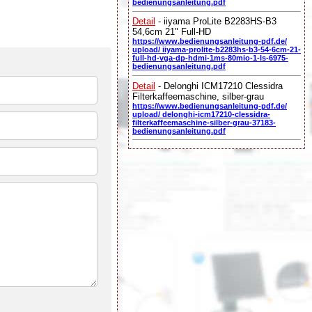
bedienungsanleitung.pdf
Detail
- iiyama ProLite B2283HS-B3
54,6cm 21" Full-HD
https://www.bedienungsanleitung-pdf.de/
upload/ iiyama-prolite-b2283hs-b3-54-6cm-21-
full-hd-vga-dp-hdmi-1ms-80mio-1-ls-6975-
bedienungsanleitung.pdf
Detail
- Delonghi ICM17210 Clessidra
Filterkaffeemaschine, silber-grau
https://www.bedienungsanleitung-pdf.de/
upload/ delonghi-icm17210-clessidra-
filterkaffeemaschine-silber-grau-37183-
bedienungsanleitung.pdf