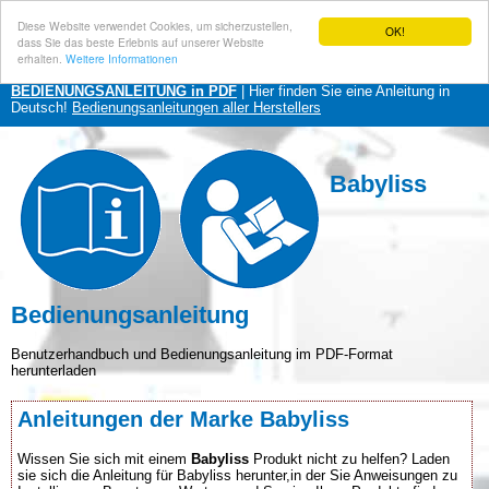
Diese Website verwendet Cookies, um sicherzustellen,
OK!
dass Sie das beste Erlebnis auf unserer Website
erhalten.
Weitere Informationen
BEDIENUNGSANLEITUNG in PDF
| Hier finden Sie eine Anleitung in
Deutsch!
Bedienungsanleitungen aller Herstellers
Babyliss
Bedienungsanleitung
Benutzerhandbuch und Bedienungsanleitung im PDF-Format
herunterladen
Anleitungen der Marke Babyliss
Wissen Sie sich mit einem
Babyliss
Produkt nicht zu helfen? Laden
sie sich die Anleitung für Babyliss herunter,in der Sie Anweisungen zu