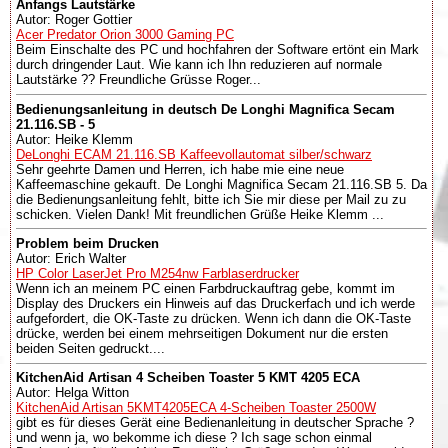
Anfangs Lautstärke
Autor: Roger Gottier
Acer Predator Orion 3000 Gaming PC
Beim Einschalte des PC und hochfahren der Software ertönt ein Mark
durch dringender Laut. Wie kann ich Ihn reduzieren auf normale
Lautstärke ?? Freundliche Grüsse Roger...
Bedienungsanleitung in deutsch De Longhi Magnifica Secam
21.116.SB - 5
Autor: Heike Klemm
DeLonghi ECAM 21.116.SB Kaffeevollautomat silber/schwarz
Sehr geehrte Damen und Herren, ich habe mie eine neue
Kaffeemaschine gekauft. De Longhi Magnifica Secam 21.116.SB 5. Da
die Bedienungsanleitung fehlt, bitte ich Sie mir diese per Mail zu zu
schicken. Vielen Dank! Mit freundlichen Grüße Heike Klemm ...
Problem beim Drucken
Autor: Erich Walter
HP Color LaserJet Pro M254nw Farblaserdrucker
Wenn ich an meinem PC einen Farbdruckauftrag gebe, kommt im
Display des Druckers ein Hinweis auf das Druckerfach und ich werde
aufgefordert, die OK-Taste zu drücken. Wenn ich dann die OK-Taste
drücke, werden bei einem mehrseitigen Dokument nur die ersten
beiden Seiten gedruckt....
KitchenAid Artisan 4 Scheiben Toaster 5 KMT 4205 ECA
Autor: Helga Witton
KitchenAid Artisan 5KMT4205ECA 4-Scheiben Toaster 2500W
gibt es für dieses Gerät eine Bedienanleitung in deutscher Sprache ?
und wenn ja, wo bekomme ich diese ? Ich sage schon einmal