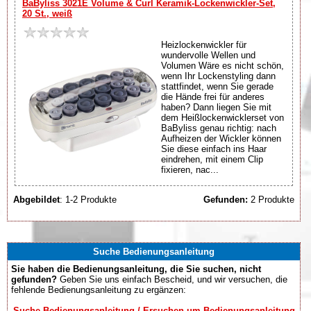
BaByliss 3021E Volume & Curl Keramik-Lockenwickler-Set,
20 St., weiß
Heizlockenwickler für
wundervolle Wellen und
Volumen Wäre es nicht schön,
wenn Ihr Lockenstyling dann
stattfindet, wenn Sie gerade
die Hände frei für anderes
haben? Dann liegen Sie mit
dem Heißlockenwicklerset von
BaByliss genau richtig: nach
Aufheizen der Wickler können
Sie diese einfach ins Haar
eindrehen, mit einem Clip
fixieren, nac...
Abgebildet
: 1-2 Produkte
Gefunden:
2 Produkte
Suche Bedienungsanleitung
Sie haben die Bedienungsanleitung, die Sie suchen, nicht
gefunden?
Geben Sie uns einfach Bescheid, und wir versuchen, die
fehlende Bedienungsanleitung zu ergänzen:
Suche Bedienungsanleitung / Ersuchen um Bedienungsanleitung