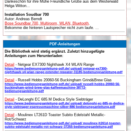
Dankeschön für ihre Mühe Freundliche Grüße aus dem Westerwald
Helga Witton...
Installation Soudbar 700
Autor: Andreas Berndt
Bose Soundbar 700, Multiroom, WLAN, Bluetooth,
Bekomme die hinteren Lautsprecher nicht zum laufe. ...
PDF-Anleitungen
Die Bibliothek wird stetig ergänzt. Zuletzt hinzugefügte
Anleitungen zum Herunterladen
:
Detail
- Netgear EX7300 Nighthawk X4 WLAN Range
https://www.bedienungsanleitung-pdf.de/ upload/ netgear-ex7300-
nighthawk-x4-wlan-range-extender-repeater-31185-bedienungsanleitung.pdf
Detail
- Russell Hobbs 20060-56 Buckingham Grind&Brew Glas
https://www.bedienungsanleitung-pdf.de/ upload/ russell-hobbs-20060-56-
buckingham-grind-brew-glas-kaffeemaschine-38772-
bedienungsanleitung.pdf
Detail
- DeLonghi EC 685.M Dedica Style Siebträger
https://www.bedienungsanleitung-pdf.de/ upload/ delonghi-ec-685-m-dedica-
style-siebtrager-espressomaschine-silber-886-bedienungsanleitung.pdf
Detail
- Moulinex LT261D Toaster Subito Edelstahl Metallic-
Rot/Schwarz
https://www.bedienungsanleitung-pdf.de/ upload/ moulinex-lt261d-toaster-
subito-edelstahl-metallic-rot-schwarz-37255-bedienungsanleitung.pdf