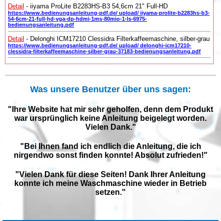
Detail
- iiyama ProLite B2283HS-B3 54,6cm 21" Full-HD
https://www.bedienungsanleitung-pdf.de/ upload/ iiyama-prolite-b2283hs-b3-
54-6cm-21-full-hd-vga-dp-hdmi-1ms-80mio-1-ls-6975-
bedienungsanleitung.pdf
Detail
- Delonghi ICM17210 Clessidra Filterkaffeemaschine, silber-grau
https://www.bedienungsanleitung-pdf.de/ upload/ delonghi-icm17210-
clessidra-filterkaffeemaschine-silber-grau-37183-bedienungsanleitung.pdf
Was unsere Benutzer über uns sagen:
"Ihre Website hat mir sehr geholfen, denn dem Produkt
war ursprünglich keine Anleitung beigelegt worden.
Vielen Dank."
"Bei Ihnen fand ich endlich die Anleitung, die ich
nirgendwo sonst finden konnte! Absolut zufrieden!"
"Vielen Dank für diese Seiten! Dank Ihrer Anleitung
konnte ich meine Waschmaschine wieder in Betrieb
setzen."