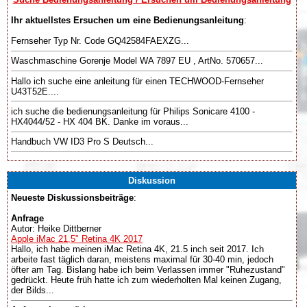
Ihr aktuellstes Ersuchen um eine Bedienungsanleitung
:
Fernseher Typ Nr. Code GQ42584FAEXZG...
Waschmaschine Gorenje Model WA 7897 EU , ArtNo. 570657...
Hallo ich suche eine anleitung für einen TECHWOOD-Fernseher
U43T52E....
ich suche die bedienungsanleitung für Philips Sonicare 4100 -
HX4044/52 - HX 404 BK. Danke im voraus...
Handbuch VW ID3 Pro S Deutsch...
Diskussion
Neueste Diskussionsbeiträge
:
Anfrage
Autor: Heike Dittberner
Apple iMac 21,5" Retina 4K 2017
Hallo, ich habe meinen iMac Retina 4K, 21.5 inch seit 2017. Ich
arbeite fast täglich daran, meistens maximal für 30-40 min, jedoch
öfter am Tag. Bislang habe ich beim Verlassen immer "Ruhezustand"
gedrückt. Heute früh hatte ich zum wiederholten Mal keinen Zugang,
der Bilds...