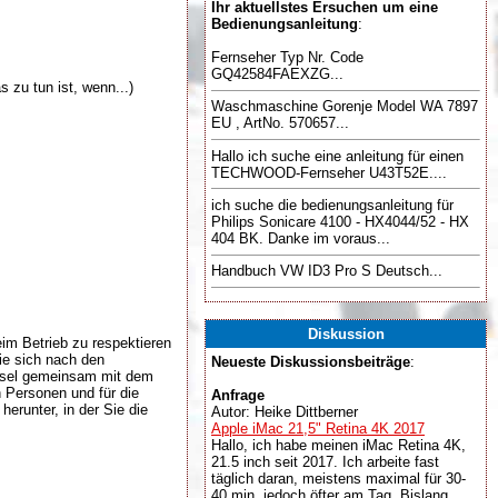
Ihr aktuellstes Ersuchen um eine
Bedienungsanleitung
:
Fernseher Typ Nr. Code
GQ42584FAEXZG...
 zu tun ist, wenn...)
Waschmaschine Gorenje Model WA 7897
EU , ArtNo. 570657...
Hallo ich suche eine anleitung für einen
TECHWOOD-Fernseher U43T52E....
ich suche die bedienungsanleitung für
Philips Sonicare 4100 - HX4044/52 - HX
404 BK. Danke im voraus...
Handbuch VW ID3 Pro S Deutsch...
Diskussion
im Betrieb zu respektieren
ie sich nach den
Neueste Diskussionsbeiträge
:
chsel gemeinsam mit dem
 Personen und für die
Anfrage
herunter, in der Sie die
Autor: Heike Dittberner
Apple iMac 21,5" Retina 4K 2017
Hallo, ich habe meinen iMac Retina 4K,
21.5 inch seit 2017. Ich arbeite fast
täglich daran, meistens maximal für 30-
40 min, jedoch öfter am Tag. Bislang