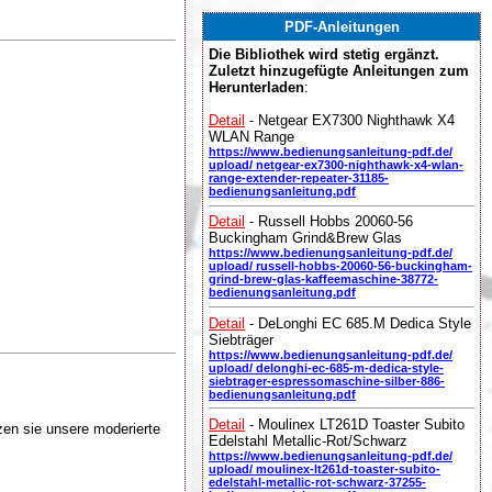
PDF-Anleitungen
Die Bibliothek wird stetig ergänzt.
Zuletzt hinzugefügte Anleitungen zum
Herunterladen
:
Detail
- Netgear EX7300 Nighthawk X4
WLAN Range
https://www.bedienungsanleitung-pdf.de/
upload/ netgear-ex7300-nighthawk-x4-wlan-
range-extender-repeater-31185-
bedienungsanleitung.pdf
Detail
- Russell Hobbs 20060-56
Buckingham Grind&Brew Glas
https://www.bedienungsanleitung-pdf.de/
upload/ russell-hobbs-20060-56-buckingham-
grind-brew-glas-kaffeemaschine-38772-
bedienungsanleitung.pdf
Detail
- DeLonghi EC 685.M Dedica Style
Siebträger
https://www.bedienungsanleitung-pdf.de/
upload/ delonghi-ec-685-m-dedica-style-
siebtrager-espressomaschine-silber-886-
bedienungsanleitung.pdf
Detail
- Moulinex LT261D Toaster Subito
zen sie unsere moderierte
Edelstahl Metallic-Rot/Schwarz
https://www.bedienungsanleitung-pdf.de/
upload/ moulinex-lt261d-toaster-subito-
edelstahl-metallic-rot-schwarz-37255-