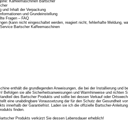
gorie: Kaffeemaschinen Bartscher
scher
 und Inhalt der Verpackung
nformationen und Grundeinstellung
llte Fragen – FAQ
gen (kann nicht eingeschaltet werden, reagiert nicht, fehlerhafte Meldung, was
r Service Bartscher Kaffeemaschinen
ne enthält die grundlegenden Anweisungen, die bei der Installierung und be
rch! Befolgen sie alle Sicherheitsanweisungen und Warmhinweise und richten S
standteil des Bartscher Produkts und sollte bei dessen Verkauf oder Ortswe
tellt eine unabdingbare Voraussetzung dar für den Schutz der Gesundheit von
innerhalb der Garantiefrist. Laden sie ich die offizielle Bartscher-Anleitung 
rodukts finden.
rtscher Produkts verkürzt Sie dessen Lebensdauer erheblich!