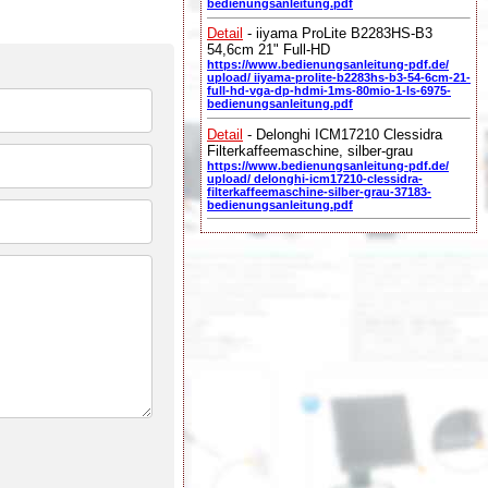
bedienungsanleitung.pdf
Detail
- iiyama ProLite B2283HS-B3
54,6cm 21" Full-HD
https://www.bedienungsanleitung-pdf.de/
upload/ iiyama-prolite-b2283hs-b3-54-6cm-21-
full-hd-vga-dp-hdmi-1ms-80mio-1-ls-6975-
bedienungsanleitung.pdf
Detail
- Delonghi ICM17210 Clessidra
Filterkaffeemaschine, silber-grau
https://www.bedienungsanleitung-pdf.de/
upload/ delonghi-icm17210-clessidra-
filterkaffeemaschine-silber-grau-37183-
bedienungsanleitung.pdf