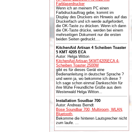
Farblaserdrucker
Wenn ich an meinem PC einen
Farbdruckauftrag gebe, kommt im
Display des Druckers ein Hinweis auf das
Druckerfach und ich werde aufgefordert,
die OK-Taste zu drücken. Wenn ich dann
die OK-Taste drücke, werden bei einem
mehrseitigen Dokument nur die ersten
beiden Seiten gedruckt....
KitchenAid Artisan 4 Scheiben Toaster
5 KMT 4205 ECA
Autor: Helga Witton
KitchenAid Artisan 5KMT4205ECA 4-
Scheiben Toaster 2500W
gibt es für dieses Gerät eine
Bedienanleitung in deutscher Sprache ?
und wenn ja, wo bekomme ich diese ?
Ich sage schon einmal Dankeschön für
ihre Mühe Freundliche Grüße aus dem
Westerwald Helga Witton...
Installation Soudbar 700
Autor: Andreas Berndt
Bose Soundbar 700, Multiroom, WLAN,
Bluetooth,
Bekomme die hinteren Lautsprecher nicht
zum laufe. ...