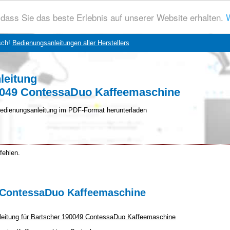
dass Sie das beste Erlebnis auf unserer Website erhalten.
W
sch!
Bedienungsanleitungen aller Herstellers
leitung
0049 ContessaDuo Kaffeemaschine
edienungsanleitung im PDF-Format herunterladen
fehlen.
9 ContessaDuo Kaffeemaschine
nleitung für Bartscher 190049 ContessaDuo Kaffeemaschine