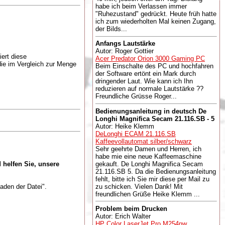
habe ich beim Verlassen immer
"Ruhezustand" gedrückt. Heute früh hatte
ich zum wiederholten Mal keinen Zugang,
der Bilds...
Anfangs Lautstärke
Autor: Roger Gottier
ert diese
Acer Predator Orion 3000 Gaming PC
die im Vergleich zur Menge
Beim Einschalte des PC und hochfahren
der Software ertönt ein Mark durch
dringender Laut. Wie kann ich Ihn
reduzieren auf normale Lautstärke ??
Freundliche Grüsse Roger...
Bedienungsanleitung in deutsch De
Longhi Magnifica Secam 21.116.SB - 5
Autor: Heike Klemm
DeLonghi ECAM 21.116.SB
Kaffeevollautomat silber/schwarz
Sehr geehrte Damen und Herren, ich
habe mie eine neue Kaffeemaschine
gekauft. De Longhi Magnifica Secam
 helfen Sie, unsere
21.116.SB 5. Da die Bedienungsanleitung
fehlt, bitte ich Sie mir diese per Mail zu
zu schicken. Vielen Dank! Mit
aden der Datei".
freundlichen Grüße Heike Klemm ...
Problem beim Drucken
Autor: Erich Walter
HP Color LaserJet Pro M254nw