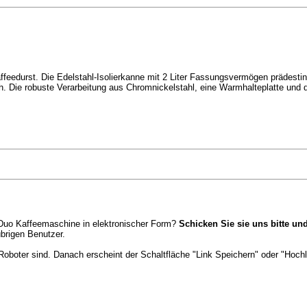
feedurst. Die Edelstahl-Isolierkanne mit 2 Liter Fassungsvermögen prädestini
h. Die robuste Verarbeitung aus Chromnickelstahl, eine Warmhalteplatte und 
aDuo Kaffeemaschine in elektronischer Form?
Schicken Sie sie uns bitte und
brigen Benutzer.
Roboter sind. Danach erscheint der Schaltfläche "Link Speichern" oder "Hochl