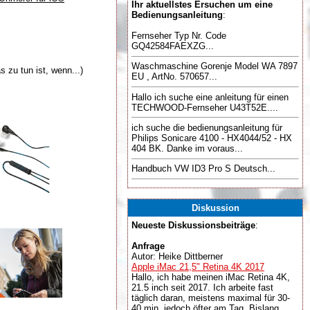
Ihr aktuellstes Ersuchen um eine
Bedienungsanleitung
:
Fernseher Typ Nr. Code
GQ42584FAEXZG...
Waschmaschine Gorenje Model WA 7897
 zu tun ist, wenn...)
EU , ArtNo. 570657...
Hallo ich suche eine anleitung für einen
TECHWOOD-Fernseher U43T52E....
ich suche die bedienungsanleitung für
Philips Sonicare 4100 - HX4044/52 - HX
404 BK. Danke im voraus...
Handbuch VW ID3 Pro S Deutsch...
Diskussion
Neueste Diskussionsbeiträge
:
Anfrage
Autor: Heike Dittberner
Apple iMac 21,5" Retina 4K 2017
Hallo, ich habe meinen iMac Retina 4K,
21.5 inch seit 2017. Ich arbeite fast
täglich daran, meistens maximal für 30-
40 min, jedoch öfter am Tag. Bislang