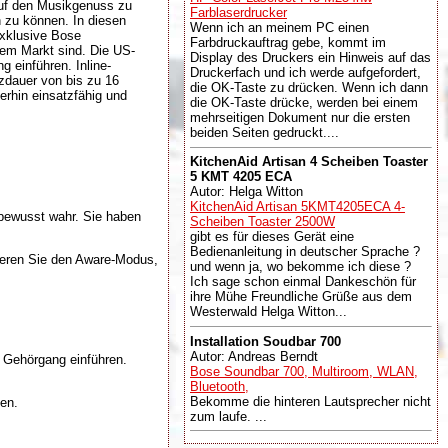
auf den Musikgenuss zu
Farblaserdrucker
 zu können. In diesen
Wenn ich an meinem PC einen
xklusive Bose
Farbdruckauftrag gebe, kommt im
dem Markt sind. Die US-
Display des Druckers ein Hinweis auf das
 einführen. Inline-
Druckerfach und ich werde aufgefordert,
zdauer von bis zu 16
die OK-Taste zu drücken. Wenn ich dann
rhin einsatzfähig und
die OK-Taste drücke, werden bei einem
mehrseitigen Dokument nur die ersten
beiden Seiten gedruckt....
KitchenAid Artisan 4 Scheiben Toaster
5 KMT 4205 ECA
Autor: Helga Witton
KitchenAid Artisan 5KMT4205ECA 4-
bewusst wahr. Sie haben
Scheiben Toaster 2500W
gibt es für dieses Gerät eine
Bedienanleitung in deutscher Sprache ?
ieren Sie den Aware-Modus,
und wenn ja, wo bekomme ich diese ?
Ich sage schon einmal Dankeschön für
ihre Mühe Freundliche Grüße aus dem
Westerwald Helga Witton...
Installation Soudbar 700
Autor: Andreas Berndt
 Gehörgang einführen.
Bose Soundbar 700, Multiroom, WLAN,
Bluetooth,
Bekomme die hinteren Lautsprecher nicht
en.
zum laufe. ...