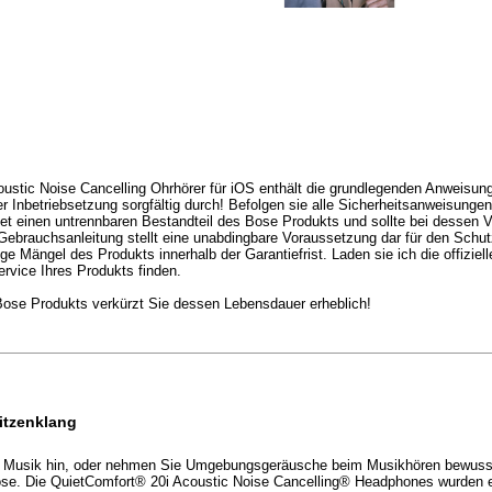
ic Noise Cancelling Ohrhörer für iOS enthält die grundlegenden Anweisungen
der Inbetriebsetzung sorgfältig durch! Befolgen sie alle Sicherheitsanweisun
det einen untrennbaren Bestandteil des Bose Produkts und sollte bei dessen 
ebrauchsanleitung stellt eine unabdingbare Voraussetzung dar für den Schu
e Mängel des Produkts innerhalb der Garantiefrist. Laden sie ich die offiziell
rvice Ihres Produkts finden.
se Produkts verkürzt Sie dessen Lebensdauer erheblich!
itzenklang
er Musik hin, oder nehmen Sie Umgebungsgeräusche beim Musikhören bewusst
ose. Die QuietComfort® 20i Acoustic Noise Cancelling® Headphones wurden e