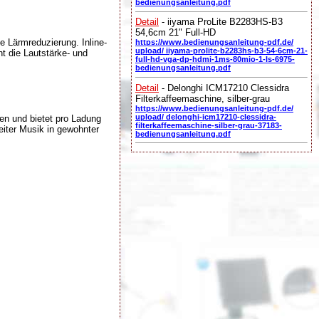
bedienungsanleitung.pdf
Detail
- iiyama ProLite B2283HS-B3
54,6cm 21" Full-HD
e Lärmreduzierung. Inline-
https://www.bedienungsanleitung-pdf.de/
upload/ iiyama-prolite-b2283hs-b3-54-6cm-21-
 die Lautstärke- und
full-hd-vga-dp-hdmi-1ms-80mio-1-ls-6975-
bedienungsanleitung.pdf
Detail
- Delonghi ICM17210 Clessidra
Filterkaffeemaschine, silber-grau
https://www.bedienungsanleitung-pdf.de/
upload/ delonghi-icm17210-clessidra-
en und bietet pro Ladung
filterkaffeemaschine-silber-grau-37183-
iter Musik in gewohnter
bedienungsanleitung.pdf