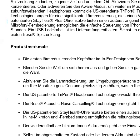
Spitzenklang zu bieten, zu jeder Zeit und an jedem Ort. Aktivieren S
konzentrieren. Oder aktivieren Sie den Aware-Modus, um weiterhin Mu
zukunftsweisenden Headsphones kommt die US-patentierte TriPort® Te
Technologien sorgen für eine signifikante Lärmreduzierung, die keinen 
patentierten StayHear® Plus-Ohreinsätze bieten einen äußerst angeneh
Mikrofon/-Fernbedienung ermöglichen die einfache Steuerung von iPhon
Stunden. Ein USB-Ladekabel ist im Lieferumfang enthalten. Selbst im 
bieten Bose® Spitzenklang.
Produktmerkmale
Die ersten lärmreduzierenden Kopfhörer im In-Ear-Design von Bo
Blenden Sie die Welt um sich herum aus und geben Sie sich g
die Wahl.
Aktivieren Sie die Lärmreduzierung, um Umgebungsgeräusche zu 
um Ihre Musik zu genießen und gleichzeitig zu hören, was in Ih
Die US-patentierte TriPort® Headphone Technology erweckt Ihr
Die Bose® Acoustic Noise Cancelling® Technology ermöglicht L
Die US-patentierten StayHear®-Ohreinsätze bieten einen äußers
Inline-Mikrofon und -Fernbedienung ermöglichen die reibungslos
Der wiederaufladbare Lithium-Ionen-Akku ermöglicht eine Einsat
Selbst im abgeschalteten Zustand oder bei leerem Akku sind di