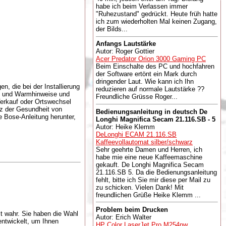
habe ich beim Verlassen immer
"Ruhezustand" gedrückt. Heute früh hatte
ich zum wiederholten Mal keinen Zugang,
der Bilds...
Anfangs Lautstärke
Autor: Roger Gottier
Acer Predator Orion 3000 Gaming PC
Beim Einschalte des PC und hochfahren
der Software ertönt ein Mark durch
dringender Laut. Wie kann ich Ihn
, die bei der Installierung
reduzieren auf normale Lautstärke ??
gen und Warmhinweise und
Freundliche Grüsse Roger...
Verkauf oder Ortswechsel
tz der Gesundheit von
Bedienungsanleitung in deutsch De
e Bose-Anleitung herunter,
Longhi Magnifica Secam 21.116.SB - 5
Autor: Heike Klemm
DeLonghi ECAM 21.116.SB
Kaffeevollautomat silber/schwarz
Sehr geehrte Damen und Herren, ich
habe mie eine neue Kaffeemaschine
gekauft. De Longhi Magnifica Secam
21.116.SB 5. Da die Bedienungsanleitung
fehlt, bitte ich Sie mir diese per Mail zu
zu schicken. Vielen Dank! Mit
freundlichen Grüße Heike Klemm ...
Problem beim Drucken
 wahr. Sie haben die Wahl
Autor: Erich Walter
ntwickelt, um Ihnen
HP Color LaserJet Pro M254nw