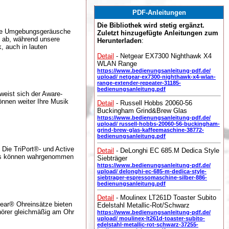
PDF-Anleitungen
Die Bibliothek wird stetig ergänzt.
alle Umgebungsgeräusche
Zuletzt hinzugefügte Anleitungen zum
s ab, während unsere
Herunterladen
:
, auch in lauten
Detail
- Netgear EX7300 Nighthawk X4
WLAN Range
https://www.bedienungsanleitung-pdf.de/
upload/ netgear-ex7300-nighthawk-x4-wlan-
range-extender-repeater-31185-
bedienungsanleitung.pdf
eist sich der Aware-
önnen weiter Ihre Musik
Detail
- Russell Hobbs 20060-56
Buckingham Grind&Brew Glas
https://www.bedienungsanleitung-pdf.de/
upload/ russell-hobbs-20060-56-buckingham-
grind-brew-glas-kaffeemaschine-38772-
bedienungsanleitung.pdf
 Die TriPort®- und Active
Detail
- DeLonghi EC 685.M Dedica Style
ails können wahrgenommen
Siebträger
https://www.bedienungsanleitung-pdf.de/
upload/ delonghi-ec-685-m-dedica-style-
siebtrager-espressomaschine-silber-886-
bedienungsanleitung.pdf
Detail
- Moulinex LT261D Toaster Subito
Hear® Ohreinsätze bieten
Edelstahl Metallic-Rot/Schwarz
hörer gleichmäßig am Ohr
https://www.bedienungsanleitung-pdf.de/
upload/ moulinex-lt261d-toaster-subito-
edelstahl-metallic-rot-schwarz-37255-