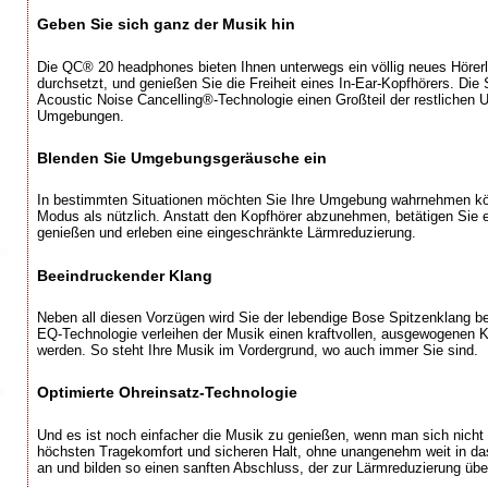
Geben Sie sich ganz der Musik hin
Die QC® 20 headphones bieten Ihnen unterwegs ein völlig neues Hörerl
durchsetzt, und genießen Sie die Freiheit eines In-Ear-Kopfhörers. Di
Acoustic Noise Cancelling®-Technologie einen Großteil der restlichen 
Umgebungen.
Blenden Sie Umgebungsgeräusche ein
In bestimmten Situationen möchten Sie Ihre Umgebung wahrnehmen könn
Modus als nützlich. Anstatt den Kopfhörer abzunehmen, betätigen Sie 
genießen und erleben eine eingeschränkte Lärmreduzierung.
Beeindruckender Klang
Neben all diesen Vorzügen wird Sie der lebendige Bose Spitzenklang be
EQ-Technologie verleihen der Musik einen kraftvollen, ausgewogenen 
werden. So steht Ihre Musik im Vordergrund, wo auch immer Sie sind.
Optimierte Ohreinsatz-Technologie
Und es ist noch einfacher die Musik zu genießen, wenn man sich nicht
höchsten Tragekomfort und sicheren Halt, ohne unangenehm weit in da
an und bilden so einen sanften Abschluss, der zur Lärmreduzierung üb