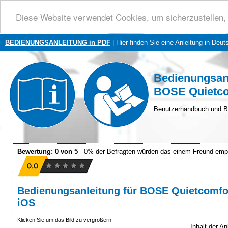
Diese Website verwendet Cookies, um sicherzustellen, 
BEDIENUNGSANLEITUNG in PDF
| Hier finden Sie eine Anleitung in Deut
Bedienungsan
BOSE Quietco
Benutzerhandbuch und B
Bewertung: 0 von 5
- 0% der Befragten würden das einem Freund emp
Bedienungsanleitung für BOSE Quietcomfort
iOS
Klicken Sie um das Bild zu vergrößern
Inhalt der A