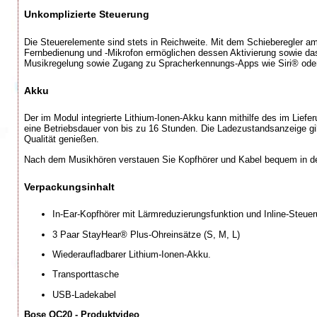
Unkomplizierte Steuerung
Die Steuerelemente sind stets in Reichweite. Mit dem Schieberegler am
Fernbedienung und -Mikrofon ermöglichen dessen Aktivierung sowie da
Musikregelung sowie Zugang zu Spracherkennungs-Apps wie Siri® ode
Akku
Der im Modul integrierte Lithium-Ionen-Akku kann mithilfe des im Lie
eine Betriebsdauer von bis zu 16 Stunden. Die Ladezustandsanzeige gi
Qualität genießen.
Nach dem Musikhören verstauen Sie Kopfhörer und Kabel bequem in der
Verpackungsinhalt
In-Ear-Kopfhörer mit Lärmreduzierungsfunktion und Inline-Steue
3 Paar StayHear® Plus-Ohreinsätze (S, M, L)
Wiederaufladbarer Lithium-Ionen-Akku.
Transporttasche
USB-Ladekabel
Bose QC20 - Produktvideo