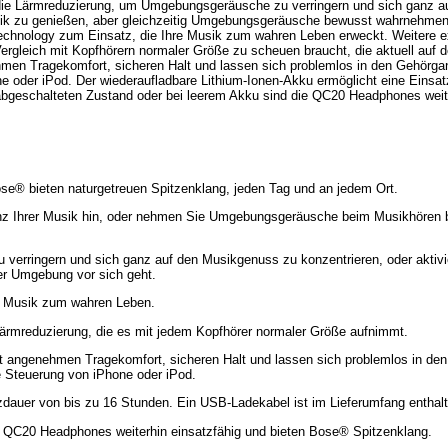
ie die Lärmreduzierung, um Umgebungsgeräusche zu verringern und sich ganz 
sik zu genießen, aber gleichzeitig Umgebungsgeräusche bewusst wahrnehmen
chnology zum Einsatz, die Ihre Musik zum wahren Leben erweckt. Weitere e
Vergleich mit Kopfhörern normaler Größe zu scheuen braucht, die aktuell auf 
men Tragekomfort, sicheren Halt und lassen sich problemlos in den Gehörgang
e oder iPod. Der wiederaufladbare Lithium-Ionen-Akku ermöglicht eine Einsat
abgeschalteten Zustand oder bei leerem Akku sind die QC20 Headphones weite
se® bieten naturgetreuen Spitzenklang, jeden Tag und an jedem Ort.
anz Ihrer Musik hin, oder nehmen Sie Umgebungsgeräusche beim Musikhören 
verringern und sich ganz auf den Musikgenuss zu konzentrieren, oder aktiv
rer Umgebung vor sich geht.
e Musik zum wahren Leben.
ärmreduzierung, die es mit jedem Kopfhörer normaler Größe aufnimmt.
t angenehmen Tragekomfort, sicheren Halt und lassen sich problemlos in den
e Steuerung von iPhone oder iPod.
zdauer von bis zu 16 Stunden. Ein USB-Ladekabel ist im Lieferumfang enthalt
e QC20 Headphones weiterhin einsatzfähig und bieten Bose® Spitzenklang.