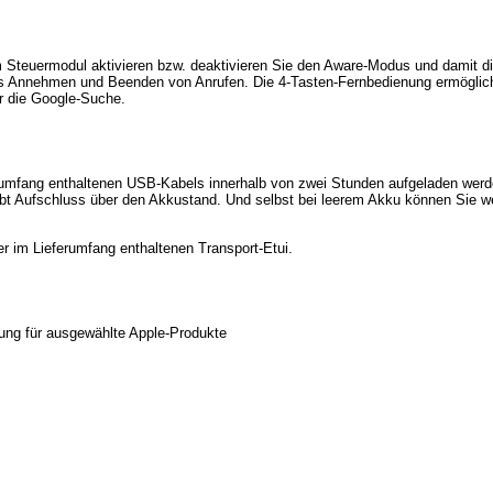
 Steuermodul aktivieren bzw. deaktivieren Sie den Aware-Modus und damit di
s Annehmen und Beenden von Anrufen. Die 4-Tasten-Fernbedienung ermöglicht
r die Google-Suche.
ferumfang enthaltenen USB-Kabels innerhalb von zwei Stunden aufgeladen werd
bt Aufschluss über den Akkustand. Und selbst bei leerem Akku können Sie we
 im Lieferumfang enthaltenen Transport-Etui.
rung für ausgewählte Apple-Produkte