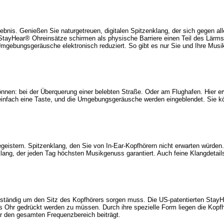
ebnis. Genießen Sie naturgetreuen, digitalen Spitzenklang, der sich gegen 
e StayHear® Ohreinsätze schirmen als physische Barriere einen Teil des Lärm
Umgebungsgeräusche elektronisch reduziert. So gibt es nur Sie und Ihre Musik
en: bei der Überquerung einer belebten Straße. Oder am Flughafen. Hier erw
einfach eine Taste, und die Umgebungsgeräusche werden eingeblendet. Sie k
geistern. Spitzenklang, den Sie von In-Ear-Kopfhörern nicht erwarten würden.
Klang, der jeden Tag höchsten Musikgenuss garantiert. Auch feine Klangdet
 ständig um den Sitz des Kopfhörers sorgen muss. Die US-patentierten Stay
s Ohr gedrückt werden zu müssen. Durch ihre spezielle Form liegen die Kopf
er den gesamten Frequenzbereich beiträgt.