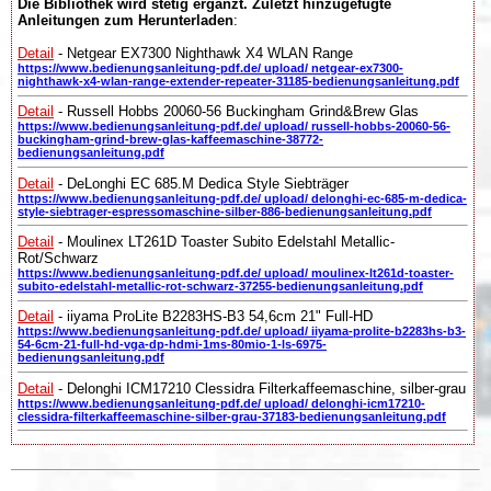
Die Bibliothek wird stetig ergänzt. Zuletzt hinzugefügte
Anleitungen zum Herunterladen
:
Detail
- Netgear EX7300 Nighthawk X4 WLAN Range
https://www.bedienungsanleitung-pdf.de/ upload/ netgear-ex7300-
nighthawk-x4-wlan-range-extender-repeater-31185-bedienungsanleitung.pdf
Detail
- Russell Hobbs 20060-56 Buckingham Grind&Brew Glas
https://www.bedienungsanleitung-pdf.de/ upload/ russell-hobbs-20060-56-
buckingham-grind-brew-glas-kaffeemaschine-38772-
bedienungsanleitung.pdf
Detail
- DeLonghi EC 685.M Dedica Style Siebträger
https://www.bedienungsanleitung-pdf.de/ upload/ delonghi-ec-685-m-dedica-
style-siebtrager-espressomaschine-silber-886-bedienungsanleitung.pdf
Detail
- Moulinex LT261D Toaster Subito Edelstahl Metallic-
Rot/Schwarz
https://www.bedienungsanleitung-pdf.de/ upload/ moulinex-lt261d-toaster-
subito-edelstahl-metallic-rot-schwarz-37255-bedienungsanleitung.pdf
Detail
- iiyama ProLite B2283HS-B3 54,6cm 21" Full-HD
https://www.bedienungsanleitung-pdf.de/ upload/ iiyama-prolite-b2283hs-b3-
54-6cm-21-full-hd-vga-dp-hdmi-1ms-80mio-1-ls-6975-
bedienungsanleitung.pdf
Detail
- Delonghi ICM17210 Clessidra Filterkaffeemaschine, silber-grau
https://www.bedienungsanleitung-pdf.de/ upload/ delonghi-icm17210-
clessidra-filterkaffeemaschine-silber-grau-37183-bedienungsanleitung.pdf