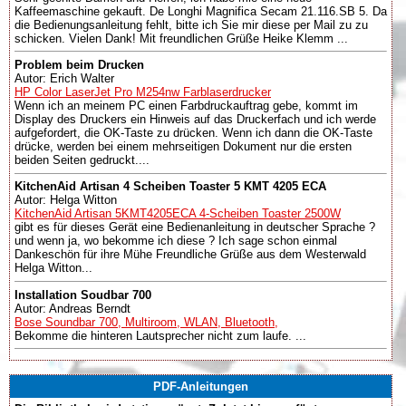
Kaffeemaschine gekauft. De Longhi Magnifica Secam 21.116.SB 5. Da
die Bedienungsanleitung fehlt, bitte ich Sie mir diese per Mail zu zu
schicken. Vielen Dank! Mit freundlichen Grüße Heike Klemm ...
Problem beim Drucken
Autor: Erich Walter
HP Color LaserJet Pro M254nw Farblaserdrucker
Wenn ich an meinem PC einen Farbdruckauftrag gebe, kommt im
Display des Druckers ein Hinweis auf das Druckerfach und ich werde
aufgefordert, die OK-Taste zu drücken. Wenn ich dann die OK-Taste
drücke, werden bei einem mehrseitigen Dokument nur die ersten
beiden Seiten gedruckt....
KitchenAid Artisan 4 Scheiben Toaster 5 KMT 4205 ECA
Autor: Helga Witton
KitchenAid Artisan 5KMT4205ECA 4-Scheiben Toaster 2500W
gibt es für dieses Gerät eine Bedienanleitung in deutscher Sprache ?
und wenn ja, wo bekomme ich diese ? Ich sage schon einmal
Dankeschön für ihre Mühe Freundliche Grüße aus dem Westerwald
Helga Witton...
Installation Soudbar 700
Autor: Andreas Berndt
Bose Soundbar 700, Multiroom, WLAN, Bluetooth,
Bekomme die hinteren Lautsprecher nicht zum laufe. ...
PDF-Anleitungen