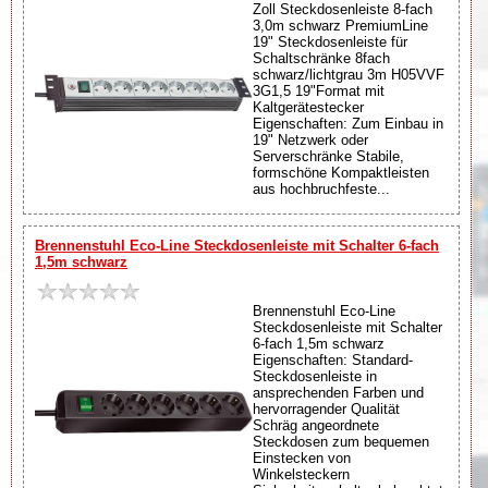
Zoll Steckdosenleiste 8-fach
3,0m schwarz PremiumLine
19" Steckdosenleiste für
Schaltschränke 8fach
schwarz/lichtgrau 3m H05VVF
3G1,5 19"Format mit
Kaltgerätestecker
Eigenschaften: Zum Einbau in
19" Netzwerk oder
Serverschränke Stabile,
formschöne Kompaktleisten
aus hochbruchfeste...
Brennenstuhl Eco-Line Steckdosenleiste mit Schalter 6-fach
1,5m schwarz
Brennenstuhl Eco-Line
Steckdosenleiste mit Schalter
6-fach 1,5m schwarz
Eigenschaften: Standard-
Steckdosenleiste in
ansprechenden Farben und
hervorragender Qualität
Schräg angeordnete
Steckdosen zum bequemen
Einstecken von
Winkelsteckern