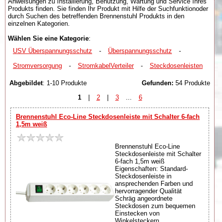
Anweisungen zu Installierung, Benutzung, Wartung und Service Ihres
Produkts finden. Sie finden Ihr Produkt mit Hilfe der Suchfunktionoder
durch Suchen des betreffenden Brennenstuhl Produkts in den
einzelnen Kategorien.
Wählen Sie eine Kategorie
:
USV Überspannungsschutz
-
Überspannungsschutz
-
Stromversorgung
-
StromkabelVerteiler
-
Steckdosenleisten
Abgebildet
: 1-10 Produkte
Gefunden:
54 Produkte
1
|
2
|
3
...
6
Brennenstuhl Eco-Line Steckdosenleiste mit Schalter 6-fach
1,5m weiß
Brennenstuhl Eco-Line
Steckdosenleiste mit Schalter
6-fach 1,5m weiß
Eigenschaften: Standard-
Steckdosenleiste in
ansprechenden Farben und
hervorragender Qualität
Schräg angeordnete
Steckdosen zum bequemen
Einstecken von
Winkelsteckern