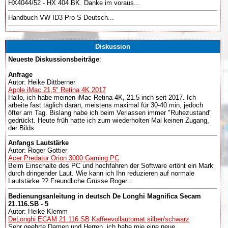
HX4044/52 - HX 404 BK. Danke im voraus...
Handbuch VW ID3 Pro S Deutsch...
Diskussion
Neueste Diskussionsbeiträge
:
Anfrage
Autor: Heike Dittberner
Apple iMac 21,5" Retina 4K 2017
Hallo, ich habe meinen iMac Retina 4K, 21.5 inch seit 2017. Ich
arbeite fast täglich daran, meistens maximal für 30-40 min, jedoch
öfter am Tag. Bislang habe ich beim Verlassen immer "Ruhezustand"
gedrückt. Heute früh hatte ich zum wiederholten Mal keinen Zugang,
der Bilds...
Anfangs Lautstärke
Autor: Roger Gottier
Acer Predator Orion 3000 Gaming PC
Beim Einschalte des PC und hochfahren der Software ertönt ein Mark
durch dringender Laut. Wie kann ich Ihn reduzieren auf normale
Lautstärke ?? Freundliche Grüsse Roger...
Bedienungsanleitung in deutsch De Longhi Magnifica Secam
21.116.SB - 5
Autor: Heike Klemm
DeLonghi ECAM 21.116.SB Kaffeevollautomat silber/schwarz
Sehr geehrte Damen und Herren, ich habe mie eine neue