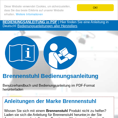
Diese Website verwendet Cookies, um sicherzustellen,
OK!
dass Sie das beste Erlebnis auf unserer Website
erhalten.
Weitere Informationen
BEDIENUNGSANLEITUNG in PDF
| Hier finden Sie eine Anleitung in
Deutsch!
Bedienungsanleitungen aller Herstellers
Brennenstuhl Bedienungsanleitung
Benutzerhandbuch und Bedienungsanleitung im PDF-Format
herunterladen
Anleitungen der Marke Brennenstuhl
Wissen Sie sich mit einem
Brennenstuhl
Produkt nicht zu helfen?
Laden sie sich die Anleitung für Brennenstuhl herunter,in der Sie