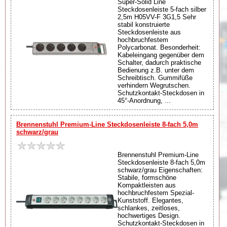
Super-Solid Line
Steckdosenleiste 5-fach silber
2,5m H05VV-F 3G1,5 Sehr
stabil konstruierte
Steckdosenleiste aus
hochbruchfestem
Polycarbonat. Besonderheit:
Kabeleingang gegenüber dem
Schalter, dadurch praktische
Bedienung z.B. unter dem
Schreibtisch. Gummifüße
verhindern Wegrutschen.
Schutzkontakt-Steckdosen in
45°-Anordnung, ...
Brennenstuhl Premium-Line Steckdosenleiste 8-fach 5,0m
schwarz/grau
Brennenstuhl Premium-Line
Steckdosenleiste 8-fach 5,0m
schwarz/grau Eigenschaften:
Stabile, formschöne
Kompaktleisten aus
hochbruchfestem Spezial-
Kunststoff. Elegantes,
schlankes, zeitloses,
hochwertiges Design.
Schutzkontakt-Steckdosen in