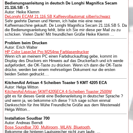
Bedienungsanleitung in deutsch De Longhi Magnifica Secam
21.116.SB - 5
Autor: Heike Klemm
DeLonghi ECAM 21.116.SB Kaffeevollautomat silber/schwarz
Sehr geehrte Damen und Herren, ich habe mie eine neue
Kaffeemaschine gekauft. De Longhi Magnifica Secam 21.116.SB 5. Da
die Bedienungsanleitung fehlt, bitte ich Sie mir diese per Mail zu zu
schicken. Vielen Dank! Mit freundlichen Grüße Heike Klemm ...
Problem beim Drucken
Autor: Erich Walter
HP Color LaserJet Pro M254nw Farblaserdrucker
Wenn ich an meinem PC einen Farbdruckauftrag gebe, kommt im
Display des Druckers ein Hinweis auf das Druckerfach und ich werde
aufgefordert, die OK-Taste zu drücken. Wenn ich dann die OK-Taste
drücke, werden bei einem mehrseitigen Dokument nur die ersten
beiden Seiten gedruckt....
KitchenAid Artisan 4 Scheiben Toaster 5 KMT 4205 ECA
Autor: Helga Witton
KitchenAid Artisan 5KMT4205ECA 4-Scheiben Toaster 2500W
gibt es für dieses Gerät eine Bedienanleitung in deutscher Sprache ?
und wenn ja, wo bekomme ich diese ? Ich sage schon einmal
Dankeschön für ihre Mühe Freundliche Grüße aus dem Westerwald
Helga Witton...
Installation Soudbar 700
Autor: Andreas Berndt
Bose Soundbar 700, Multiroom, WLAN, Bluetooth,
Bekomme die hinteren Lautsprecher nicht zum laufe. ...