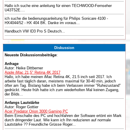
Hallo ich suche eine anleitung für einen TECHWOOD-Fernseher
U43T52E....
ich suche die bedienungsanleitung für Philips Sonicare 4100 -
HX4044/52 - HX 404 BK. Danke im voraus...
Handbuch VW ID3 Pro S Deutsch...
Diskussion
Neueste Diskussionsbeiträge
:
Anfrage
Autor: Heike Dittberner
Apple iMac 21,5" Retina 4K 2017
Hallo, ich habe meinen iMac Retina 4K, 21.5 inch seit 2017. Ich
arbeite fast täglich daran, meistens maximal für 30-40 min, jedoch
öfter am Tag. Bislang habe ich beim Verlassen immer "Ruhezustand"
gedrückt. Heute früh hatte ich zum wiederholten Mal keinen Zugang,
der Bilds...
Anfangs Lautstärke
Autor: Roger Gottier
Acer Predator Orion 3000 Gaming PC
Beim Einschalte des PC und hochfahren der Software ertönt ein Mark
durch dringender Laut. Wie kann ich Ihn reduzieren auf normale
Lautstärke ?? Freundliche Grüsse Roger...