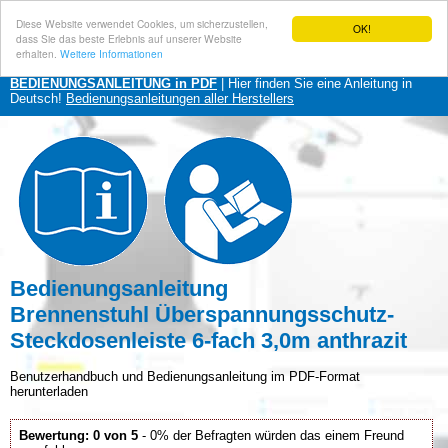
Diese Website verwendet Cookies, um sicherzustellen,
OK!
dass Sie das beste Erlebnis auf unserer Website
erhalten.
Weitere Informationen
BEDIENUNGSANLEITUNG in PDF
| Hier finden Sie eine Anleitung in
Deutsch!
Bedienungsanleitungen aller Herstellers
Bedienungsanleitung
Brennenstuhl Überspannungsschutz-
Steckdosenleiste 6-fach 3,0m anthrazit
Benutzerhandbuch und Bedienungsanleitung im PDF-Format
herunterladen
Bewertung: 0 von 5
- 0% der Befragten würden das einem Freund