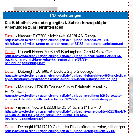
PDF-Anleitungen
Die Bibliothek wird stetig ergänzt. Zuletzt hinzugefügte
Anleitungen zum Herunterladen
:
Detail
- Netgear EX7300 Nighthawk X4 WLAN Range
https://www.bedienungsanleitung-pdf.de/ upload/ netgear-ex7300-
nighthawk-x4-wlan-range-extender-repeater-31185-bedienungsanleitung.pdf
Detail
- Russell Hobbs 20060-56 Buckingham Grind&Brew Glas
https://www.bedienungsanleitung-pdf.de/ upload/ russell-hobbs-20060-56-
buckingham-grind-brew-glas-kaffeemaschine-38772-
bedienungsanleitung.pdf
Detail
- DeLonghi EC 685.M Dedica Style Siebträger
https://www.bedienungsanleitung-pdf.de/ upload/ delonghi-ec-685-m-dedica-
style-siebtrager-espressomaschine-silber-886-bedienungsanleitung.pdf
Detail
- Moulinex LT261D Toaster Subito Edelstahl Metallic-
Rot/Schwarz
https://www.bedienungsanleitung-pdf.de/ upload/ moulinex-lt261d-toaster-
subito-edelstahl-metallic-rot-schwarz-37255-bedienungsanleitung.pdf
Detail
- iiyama ProLite B2283HS-B3 54,6cm 21" Full-HD
https://www.bedienungsanleitung-pdf.de/ upload/ iiyama-prolite-b2283hs-b3-
54-6cm-21-full-hd-vga-dp-hdmi-1ms-80mio-1-ls-6975-
bedienungsanleitung.pdf
Detail
- Delonghi ICM17210 Clessidra Filterkaffeemaschine, silber-grau
https://www.bedienungsanleitung-pdf.de/ upload/ delonghi-icm17210-