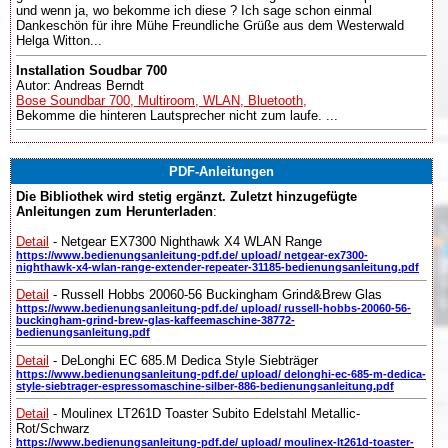
und wenn ja, wo bekomme ich diese ? Ich sage schon einmal
Dankeschön für ihre Mühe Freundliche Grüße aus dem Westerwald
Helga Witton...
Installation Soudbar 700
Autor: Andreas Berndt
Bose Soundbar 700, Multiroom, WLAN, Bluetooth,
Bekomme die hinteren Lautsprecher nicht zum laufe. ...
PDF-Anleitungen
Die Bibliothek wird stetig ergänzt. Zuletzt hinzugefügte
Anleitungen zum Herunterladen
:
Detail
- Netgear EX7300 Nighthawk X4 WLAN Range
https://www.bedienungsanleitung-pdf.de/ upload/ netgear-ex7300-
nighthawk-x4-wlan-range-extender-repeater-31185-bedienungsanleitung.pdf
Detail
- Russell Hobbs 20060-56 Buckingham Grind&Brew Glas
https://www.bedienungsanleitung-pdf.de/ upload/ russell-hobbs-20060-56-
buckingham-grind-brew-glas-kaffeemaschine-38772-
bedienungsanleitung.pdf
Detail
- DeLonghi EC 685.M Dedica Style Siebträger
https://www.bedienungsanleitung-pdf.de/ upload/ delonghi-ec-685-m-dedica-
style-siebtrager-espressomaschine-silber-886-bedienungsanleitung.pdf
Detail
- Moulinex LT261D Toaster Subito Edelstahl Metallic-
Rot/Schwarz
https://www.bedienungsanleitung-pdf.de/ upload/ moulinex-lt261d-toaster-