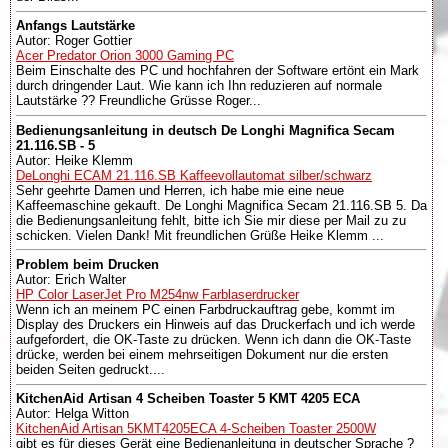
Anfangs Lautstärke
Autor: Roger Gottier
Acer Predator Orion 3000 Gaming PC
Beim Einschalte des PC und hochfahren der Software ertönt ein Mark
durch dringender Laut. Wie kann ich Ihn reduzieren auf normale
Lautstärke ?? Freundliche Grüsse Roger...
Bedienungsanleitung in deutsch De Longhi Magnifica Secam
21.116.SB - 5
Autor: Heike Klemm
DeLonghi ECAM 21.116.SB Kaffeevollautomat silber/schwarz
Sehr geehrte Damen und Herren, ich habe mie eine neue
Kaffeemaschine gekauft. De Longhi Magnifica Secam 21.116.SB 5. Da
die Bedienungsanleitung fehlt, bitte ich Sie mir diese per Mail zu zu
schicken. Vielen Dank! Mit freundlichen Grüße Heike Klemm ...
Problem beim Drucken
Autor: Erich Walter
HP Color LaserJet Pro M254nw Farblaserdrucker
Wenn ich an meinem PC einen Farbdruckauftrag gebe, kommt im
Display des Druckers ein Hinweis auf das Druckerfach und ich werde
aufgefordert, die OK-Taste zu drücken. Wenn ich dann die OK-Taste
drücke, werden bei einem mehrseitigen Dokument nur die ersten
beiden Seiten gedruckt....
KitchenAid Artisan 4 Scheiben Toaster 5 KMT 4205 ECA
Autor: Helga Witton
KitchenAid Artisan 5KMT4205ECA 4-Scheiben Toaster 2500W
gibt es für dieses Gerät eine Bedienanleitung in deutscher Sprache ?