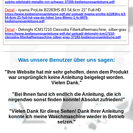
subito-edelstahl-metallic-rot-schwarz-37255-bedienungsanleitung.pdf
Detail
- iiyama ProLite B2283HS-B3 54,6cm 21" Full-HD
https://www.bedienungsanleitung-pdf.de/ upload/ iiyama-prolite-b2283hs-b3-
54-6cm-21-full-hd-vga-dp-hdmi-1ms-80mio-1-ls-6975-
bedienungsanleitung.pdf
Detail
- Delonghi ICM17210 Clessidra Filterkaffeemaschine, silber-grau
https://www.bedienungsanleitung-pdf.de/ upload/ delonghi-icm17210-
clessidra-filterkaffeemaschine-silber-grau-37183-bedienungsanleitung.pdf
Was unsere Benutzer über uns sagen:
"Ihre Website hat mir sehr geholfen, denn dem Produkt
war ursprünglich keine Anleitung beigelegt worden.
Vielen Dank."
"Bei Ihnen fand ich endlich die Anleitung, die ich
nirgendwo sonst finden konnte! Absolut zufrieden!"
"Vielen Dank für diese Seiten! Dank Ihrer Anleitung
konnte ich meine Waschmaschine wieder in Betrieb
setzen."