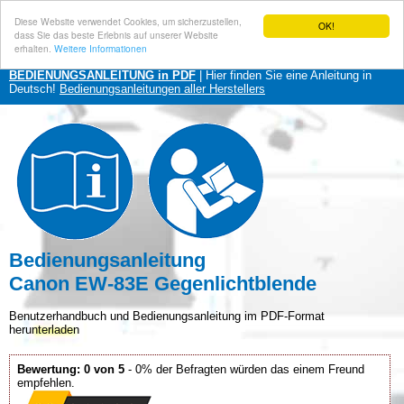
Diese Website verwendet Cookies, um sicherzustellen,
OK!
dass Sie das beste Erlebnis auf unserer Website
erhalten.
Weitere Informationen
BEDIENUNGSANLEITUNG in PDF
| Hier finden Sie eine Anleitung in
Deutsch!
Bedienungsanleitungen aller Herstellers
Bedienungsanleitung
Canon EW-83E Gegenlichtblende
Benutzerhandbuch und Bedienungsanleitung im PDF-Format
herunterladen
Bewertung: 0 von 5
- 0% der Befragten würden das einem Freund
empfehlen.