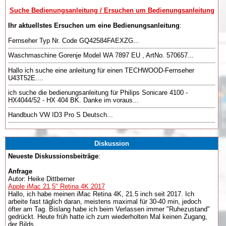
Suche Bedienungsanleitung / Ersuchen um Bedienungsanleitung
Ihr aktuellstes Ersuchen um eine Bedienungsanleitung
:
Fernseher Typ Nr. Code GQ42584FAEXZG...
Waschmaschine Gorenje Model WA 7897 EU , ArtNo. 570657...
Hallo ich suche eine anleitung für einen TECHWOOD-Fernseher
U43T52E....
ich suche die bedienungsanleitung für Philips Sonicare 4100 -
HX4044/52 - HX 404 BK. Danke im voraus...
Handbuch VW ID3 Pro S Deutsch...
Diskussion
Neueste Diskussionsbeiträge
:
Anfrage
Autor: Heike Dittberner
Apple iMac 21,5" Retina 4K 2017
Hallo, ich habe meinen iMac Retina 4K, 21.5 inch seit 2017. Ich
arbeite fast täglich daran, meistens maximal für 30-40 min, jedoch
öfter am Tag. Bislang habe ich beim Verlassen immer "Ruhezustand"
gedrückt. Heute früh hatte ich zum wiederholten Mal keinen Zugang,
der Bilds...