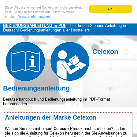
Diese Website verwendet Cookies, um sicherzustellen,
OK!
dass Sie das beste Erlebnis auf unserer Website
erhalten.
Weitere Informationen
BEDIENUNGSANLEITUNG in PDF
| Hier finden Sie eine Anleitung in
Deutsch!
Bedienungsanleitungen aller Herstellers
Celexon
Bedienungsanleitung
Benutzerhandbuch und Bedienungsanleitung im PDF-Format
herunterladen
Anleitungen der Marke Celexon
Wissen Sie sich mit einem
Celexon
Produkt nicht zu helfen? Laden
sie sich die Anleitung für Celexon herunter,in der Sie Anweisungen zu