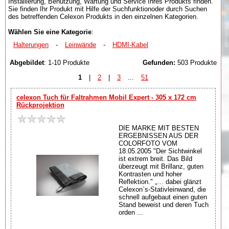
Installierung, Benutzung, Wartung und Service Ihres Produkts finden.
Sie finden Ihr Produkt mit Hilfe der Suchfunktionoder durch Suchen
des betreffenden Celexon Produkts in den einzelnen Kategorien.
Wählen Sie eine Kategorie
:
Halterungen
-
Leinwände
-
HDMI-Kabel
Abgebildet
: 1-10 Produkte
Gefunden:
503 Produkte
1
|
2
|
3
...
51
celexon Tuch für Faltrahmen Mobil Expert - 305 x 172 cm
Rückprojektion
DIE MARKE MIT BESTEN
ERGEBNISSEN AUS DER
COLORFOTO VOM
18.05.2005 "Der Sichtwinkel
ist extrem breit. Das Bild
überzeugt mit Brillanz, guten
Kontrasten und hoher
Reflektion." „… dabei glänzt
Celexon`s-Stativleinwand, die
schnell aufgebaut einen guten
Stand beweist und deren Tuch
orden ...