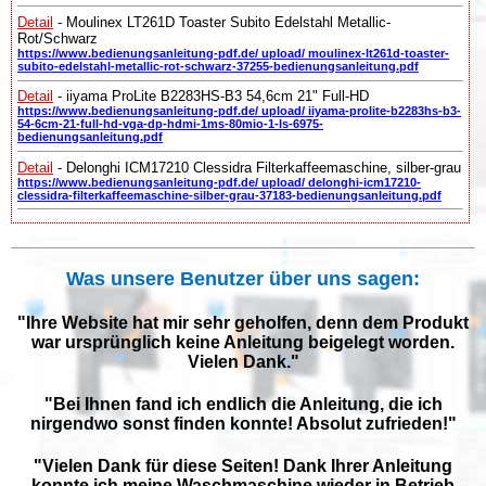
Detail
- Moulinex LT261D Toaster Subito Edelstahl Metallic-
Rot/Schwarz
https://www.bedienungsanleitung-pdf.de/ upload/ moulinex-lt261d-toaster-
subito-edelstahl-metallic-rot-schwarz-37255-bedienungsanleitung.pdf
Detail
- iiyama ProLite B2283HS-B3 54,6cm 21" Full-HD
https://www.bedienungsanleitung-pdf.de/ upload/ iiyama-prolite-b2283hs-b3-
54-6cm-21-full-hd-vga-dp-hdmi-1ms-80mio-1-ls-6975-
bedienungsanleitung.pdf
Detail
- Delonghi ICM17210 Clessidra Filterkaffeemaschine, silber-grau
https://www.bedienungsanleitung-pdf.de/ upload/ delonghi-icm17210-
clessidra-filterkaffeemaschine-silber-grau-37183-bedienungsanleitung.pdf
Was unsere Benutzer über uns sagen:
"Ihre Website hat mir sehr geholfen, denn dem Produkt
war ursprünglich keine Anleitung beigelegt worden.
Vielen Dank."
"Bei Ihnen fand ich endlich die Anleitung, die ich
nirgendwo sonst finden konnte! Absolut zufrieden!"
"Vielen Dank für diese Seiten! Dank Ihrer Anleitung
konnte ich meine Waschmaschine wieder in Betrieb