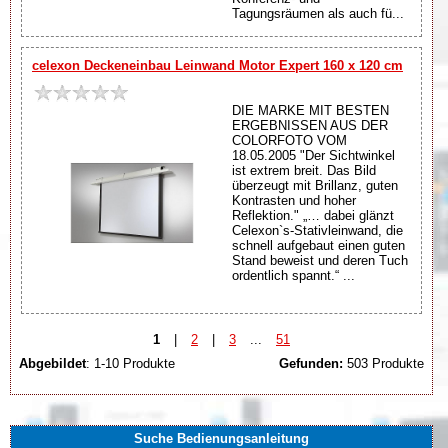
Tagungsräumen als auch fü...
celexon Deckeneinbau Leinwand Motor Expert 160 x 120 cm
DIE MARKE MIT BESTEN
ERGEBNISSEN AUS DER
COLORFOTO VOM
18.05.2005 "Der Sichtwinkel
ist extrem breit. Das Bild
überzeugt mit Brillanz, guten
Kontrasten und hoher
Reflektion." „… dabei glänzt
Celexon`s-Stativleinwand, die
schnell aufgebaut einen guten
Stand beweist und deren Tuch
ordentlich spannt.“ ...
1
|
2
|
3
...
51
Abgebildet
: 1-10 Produkte
Gefunden:
503 Produkte
Suche Bedienungsanleitung