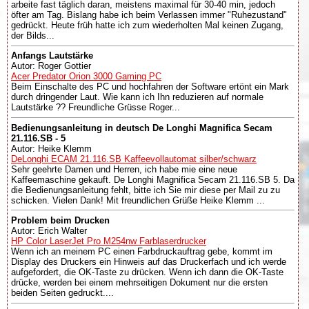
arbeite fast täglich daran, meistens maximal für 30-40 min, jedoch
öfter am Tag. Bislang habe ich beim Verlassen immer "Ruhezustand"
gedrückt. Heute früh hatte ich zum wiederholten Mal keinen Zugang,
der Bilds...
Anfangs Lautstärke
Autor: Roger Gottier
Acer Predator Orion 3000 Gaming PC
Beim Einschalte des PC und hochfahren der Software ertönt ein Mark
durch dringender Laut. Wie kann ich Ihn reduzieren auf normale
Lautstärke ?? Freundliche Grüsse Roger...
Bedienungsanleitung in deutsch De Longhi Magnifica Secam
21.116.SB - 5
Autor: Heike Klemm
DeLonghi ECAM 21.116.SB Kaffeevollautomat silber/schwarz
Sehr geehrte Damen und Herren, ich habe mie eine neue
Kaffeemaschine gekauft. De Longhi Magnifica Secam 21.116.SB 5. Da
die Bedienungsanleitung fehlt, bitte ich Sie mir diese per Mail zu zu
schicken. Vielen Dank! Mit freundlichen Grüße Heike Klemm ...
Problem beim Drucken
Autor: Erich Walter
HP Color LaserJet Pro M254nw Farblaserdrucker
Wenn ich an meinem PC einen Farbdruckauftrag gebe, kommt im
Display des Druckers ein Hinweis auf das Druckerfach und ich werde
aufgefordert, die OK-Taste zu drücken. Wenn ich dann die OK-Taste
drücke, werden bei einem mehrseitigen Dokument nur die ersten
beiden Seiten gedruckt....