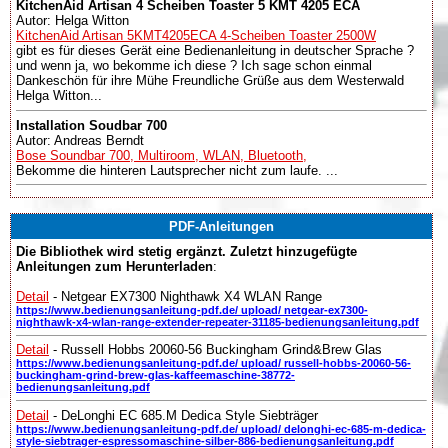
KitchenAid Artisan 4 Scheiben Toaster 5 KMT 4205 ECA
Autor: Helga Witton
KitchenAid Artisan 5KMT4205ECA 4-Scheiben Toaster 2500W
gibt es für dieses Gerät eine Bedienanleitung in deutscher Sprache ?
und wenn ja, wo bekomme ich diese ? Ich sage schon einmal
Dankeschön für ihre Mühe Freundliche Grüße aus dem Westerwald
Helga Witton...
Installation Soudbar 700
Autor: Andreas Berndt
Bose Soundbar 700, Multiroom, WLAN, Bluetooth,
Bekomme die hinteren Lautsprecher nicht zum laufe. ...
PDF-Anleitungen
Die Bibliothek wird stetig ergänzt. Zuletzt hinzugefügte
Anleitungen zum Herunterladen
:
Detail
- Netgear EX7300 Nighthawk X4 WLAN Range
https://www.bedienungsanleitung-pdf.de/ upload/ netgear-ex7300-
nighthawk-x4-wlan-range-extender-repeater-31185-bedienungsanleitung.pdf
Detail
- Russell Hobbs 20060-56 Buckingham Grind&Brew Glas
https://www.bedienungsanleitung-pdf.de/ upload/ russell-hobbs-20060-56-
buckingham-grind-brew-glas-kaffeemaschine-38772-
bedienungsanleitung.pdf
Detail
- DeLonghi EC 685.M Dedica Style Siebträger
https://www.bedienungsanleitung-pdf.de/ upload/ delonghi-ec-685-m-dedica-
style-siebtrager-espressomaschine-silber-886-bedienungsanleitung.pdf