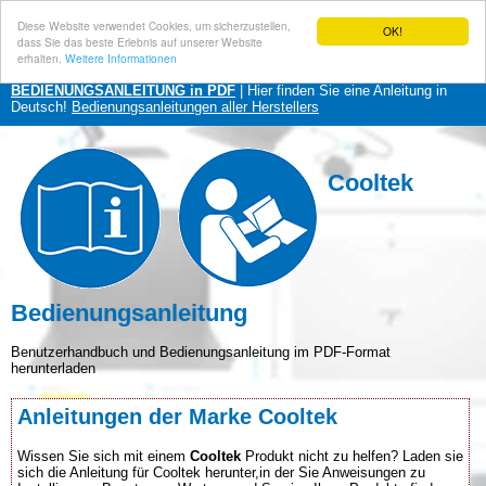
Diese Website verwendet Cookies, um sicherzustellen,
OK!
dass Sie das beste Erlebnis auf unserer Website
erhalten.
Weitere Informationen
BEDIENUNGSANLEITUNG in PDF
| Hier finden Sie eine Anleitung in
Deutsch!
Bedienungsanleitungen aller Herstellers
Cooltek
Bedienungsanleitung
Benutzerhandbuch und Bedienungsanleitung im PDF-Format
herunterladen
Anleitungen der Marke Cooltek
Wissen Sie sich mit einem
Cooltek
Produkt nicht zu helfen? Laden sie
sich die Anleitung für Cooltek herunter,in der Sie Anweisungen zu