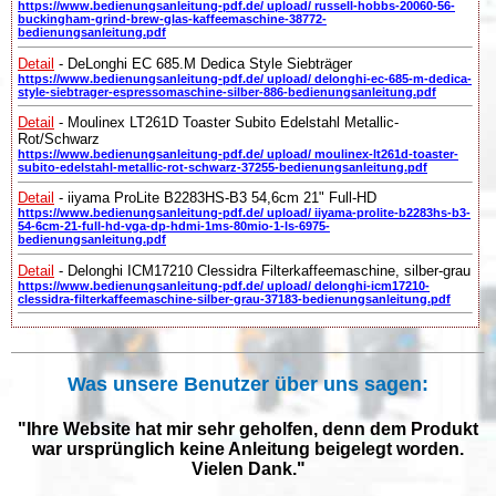
https://www.bedienungsanleitung-pdf.de/ upload/ russell-hobbs-20060-56-
buckingham-grind-brew-glas-kaffeemaschine-38772-
bedienungsanleitung.pdf
Detail
- DeLonghi EC 685.M Dedica Style Siebträger
https://www.bedienungsanleitung-pdf.de/ upload/ delonghi-ec-685-m-dedica-
style-siebtrager-espressomaschine-silber-886-bedienungsanleitung.pdf
Detail
- Moulinex LT261D Toaster Subito Edelstahl Metallic-
Rot/Schwarz
https://www.bedienungsanleitung-pdf.de/ upload/ moulinex-lt261d-toaster-
subito-edelstahl-metallic-rot-schwarz-37255-bedienungsanleitung.pdf
Detail
- iiyama ProLite B2283HS-B3 54,6cm 21" Full-HD
https://www.bedienungsanleitung-pdf.de/ upload/ iiyama-prolite-b2283hs-b3-
54-6cm-21-full-hd-vga-dp-hdmi-1ms-80mio-1-ls-6975-
bedienungsanleitung.pdf
Detail
- Delonghi ICM17210 Clessidra Filterkaffeemaschine, silber-grau
https://www.bedienungsanleitung-pdf.de/ upload/ delonghi-icm17210-
clessidra-filterkaffeemaschine-silber-grau-37183-bedienungsanleitung.pdf
Was unsere Benutzer über uns sagen:
"Ihre Website hat mir sehr geholfen, denn dem Produkt
war ursprünglich keine Anleitung beigelegt worden.
Vielen Dank."