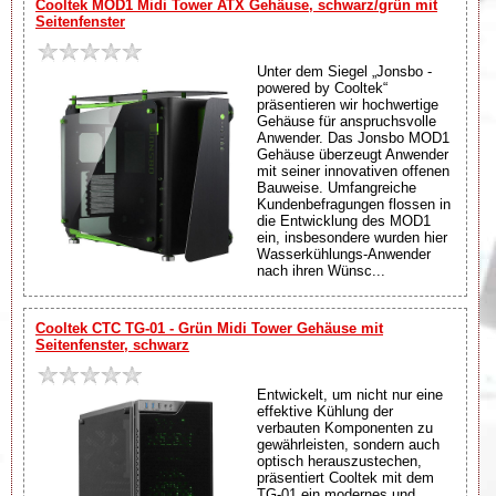
Cooltek MOD1 Midi Tower ATX Gehäuse, schwarz/grün mit
Seitenfenster
Unter dem Siegel „Jonsbo -
powered by Cooltek“
präsentieren wir hochwertige
Gehäuse für anspruchsvolle
Anwender. Das Jonsbo MOD1
Gehäuse überzeugt Anwender
mit seiner innovativen offenen
Bauweise. Umfangreiche
Kundenbefragungen flossen in
die Entwicklung des MOD1
ein, insbesondere wurden hier
Wasserkühlungs-Anwender
nach ihren Wünsc...
Cooltek CTC TG-01 - Grün Midi Tower Gehäuse mit
Seitenfenster, schwarz
Entwickelt, um nicht nur eine
effektive Kühlung der
verbauten Komponenten zu
gewährleisten, sondern auch
optisch herauszustechen,
präsentiert Cooltek mit dem
TG-01 ein modernes und