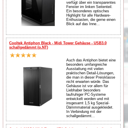
verfügt über ein transparentes
Fenster im linken Seitenteil.
Ein besonderes optisches
Highlight für alle Hardware-
Enthusiasten, die gerne einen
Blick auf das Inne...
Cooltek Antiphon Black - Midi Tower Gehäuse - USB3.0
schallgedämmt (o.NT)
Auch das Antiphon bietet eine
besonders umfangreiche
Ausstattung mit vielen
praktischen Detail-Lösungen,
die man in dieser Preisklasse
nicht erwarten würde. Das
Gehäuse ist vor allem für
Liebhaber besonders
laufruhiger PC-Systeme
entwickelt worden und mit
insgesamt 1,5 kg Spezial-
Dämmmaterial ausgekleidet.
In Verbindung mit der
schallgedämmt...