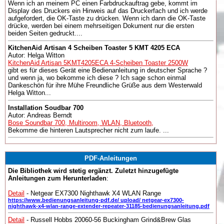
Wenn ich an meinem PC einen Farbdruckauftrag gebe, kommt im
Display des Druckers ein Hinweis auf das Druckerfach und ich werde
aufgefordert, die OK-Taste zu drücken. Wenn ich dann die OK-Taste
drücke, werden bei einem mehrseitigen Dokument nur die ersten
beiden Seiten gedruckt....
KitchenAid Artisan 4 Scheiben Toaster 5 KMT 4205 ECA
Autor: Helga Witton
KitchenAid Artisan 5KMT4205ECA 4-Scheiben Toaster 2500W
gibt es für dieses Gerät eine Bedienanleitung in deutscher Sprache ?
und wenn ja, wo bekomme ich diese ? Ich sage schon einmal
Dankeschön für ihre Mühe Freundliche Grüße aus dem Westerwald
Helga Witton...
Installation Soudbar 700
Autor: Andreas Berndt
Bose Soundbar 700, Multiroom, WLAN, Bluetooth,
Bekomme die hinteren Lautsprecher nicht zum laufe. ...
PDF-Anleitungen
Die Bibliothek wird stetig ergänzt. Zuletzt hinzugefügte
Anleitungen zum Herunterladen
:
Detail
- Netgear EX7300 Nighthawk X4 WLAN Range
https://www.bedienungsanleitung-pdf.de/ upload/ netgear-ex7300-
nighthawk-x4-wlan-range-extender-repeater-31185-bedienungsanleitung.pdf
Detail
- Russell Hobbs 20060-56 Buckingham Grind&Brew Glas