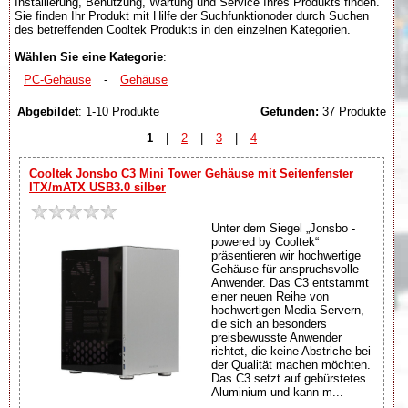
Installierung, Benutzung, Wartung und Service Ihres Produkts finden.
Sie finden Ihr Produkt mit Hilfe der Suchfunktionoder durch Suchen
des betreffenden Cooltek Produkts in den einzelnen Kategorien.
Wählen Sie eine Kategorie
:
PC-Gehäuse
-
Gehäuse
Abgebildet
: 1-10 Produkte
Gefunden:
37 Produkte
1
|
2
|
3
|
4
Cooltek Jonsbo C3 Mini Tower Gehäuse mit Seitenfenster
ITX/mATX USB3.0 silber
Unter dem Siegel „Jonsbo -
powered by Cooltek“
präsentieren wir hochwertige
Gehäuse für anspruchsvolle
Anwender. Das C3 entstammt
einer neuen Reihe von
hochwertigen Media-Servern,
die sich an besonders
preisbewusste Anwender
richtet, die keine Abstriche bei
der Qualität machen möchten.
Das C3 setzt auf gebürstetes
Aluminium und kann m...