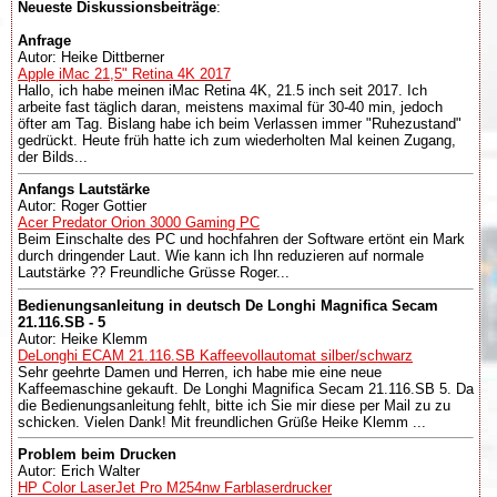
Neueste Diskussionsbeiträge
:
Anfrage
Autor: Heike Dittberner
Apple iMac 21,5" Retina 4K 2017
Hallo, ich habe meinen iMac Retina 4K, 21.5 inch seit 2017. Ich
arbeite fast täglich daran, meistens maximal für 30-40 min, jedoch
öfter am Tag. Bislang habe ich beim Verlassen immer "Ruhezustand"
gedrückt. Heute früh hatte ich zum wiederholten Mal keinen Zugang,
der Bilds...
Anfangs Lautstärke
Autor: Roger Gottier
Acer Predator Orion 3000 Gaming PC
Beim Einschalte des PC und hochfahren der Software ertönt ein Mark
durch dringender Laut. Wie kann ich Ihn reduzieren auf normale
Lautstärke ?? Freundliche Grüsse Roger...
Bedienungsanleitung in deutsch De Longhi Magnifica Secam
21.116.SB - 5
Autor: Heike Klemm
DeLonghi ECAM 21.116.SB Kaffeevollautomat silber/schwarz
Sehr geehrte Damen und Herren, ich habe mie eine neue
Kaffeemaschine gekauft. De Longhi Magnifica Secam 21.116.SB 5. Da
die Bedienungsanleitung fehlt, bitte ich Sie mir diese per Mail zu zu
schicken. Vielen Dank! Mit freundlichen Grüße Heike Klemm ...
Problem beim Drucken
Autor: Erich Walter
HP Color LaserJet Pro M254nw Farblaserdrucker