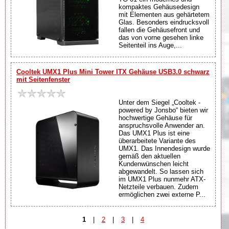
kompaktes Gehäusedesign
mit Elementen aus gehärtetem
Glas. Besonders eindrucksvoll
fallen die Gehäusefront und
das von vorne gesehen linke
Seitenteil ins Auge,...
Cooltek UMX1 Plus Mini Tower ITX Gehäuse USB3.0 schwarz
mit Seitenfenster
Unter dem Siegel „Cooltek -
powered by Jonsbo“ bieten wir
hochwertige Gehäuse für
anspruchsvolle Anwender an.
Das UMX1 Plus ist eine
überarbeitete Variante des
UMX1. Das Innendesign wurde
gemäß den aktuellen
Kundenwünschen leicht
abgewandelt. So lassen sich
im UMX1 Plus nunmehr ATX-
Netzteile verbauen. Zudem
ermöglichen zwei externe P...
1
|
2
|
3
|
4