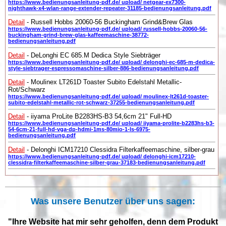
https://www.bedienungsanleitung-pdf.de/ upload/ netgear-ex7300-
nighthawk-x4-wlan-range-extender-repeater-31185-bedienungsanleitung.pdf
Detail
- Russell Hobbs 20060-56 Buckingham Grind&Brew Glas
https://www.bedienungsanleitung-pdf.de/ upload/ russell-hobbs-20060-56-
buckingham-grind-brew-glas-kaffeemaschine-38772-
bedienungsanleitung.pdf
Detail
- DeLonghi EC 685.M Dedica Style Siebträger
https://www.bedienungsanleitung-pdf.de/ upload/ delonghi-ec-685-m-dedica-
style-siebtrager-espressomaschine-silber-886-bedienungsanleitung.pdf
Detail
- Moulinex LT261D Toaster Subito Edelstahl Metallic-
Rot/Schwarz
https://www.bedienungsanleitung-pdf.de/ upload/ moulinex-lt261d-toaster-
subito-edelstahl-metallic-rot-schwarz-37255-bedienungsanleitung.pdf
Detail
- iiyama ProLite B2283HS-B3 54,6cm 21" Full-HD
https://www.bedienungsanleitung-pdf.de/ upload/ iiyama-prolite-b2283hs-b3-
54-6cm-21-full-hd-vga-dp-hdmi-1ms-80mio-1-ls-6975-
bedienungsanleitung.pdf
Detail
- Delonghi ICM17210 Clessidra Filterkaffeemaschine, silber-grau
https://www.bedienungsanleitung-pdf.de/ upload/ delonghi-icm17210-
clessidra-filterkaffeemaschine-silber-grau-37183-bedienungsanleitung.pdf
Was unsere Benutzer über uns sagen:
"Ihre Website hat mir sehr geholfen, denn dem Produkt