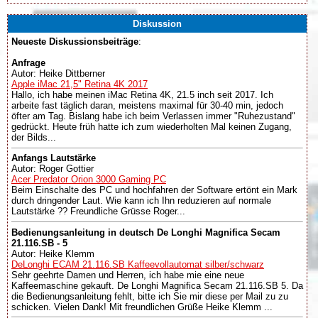
Diskussion
Neueste Diskussionsbeiträge
:
Anfrage
Autor: Heike Dittberner
Apple iMac 21,5" Retina 4K 2017
Hallo, ich habe meinen iMac Retina 4K, 21.5 inch seit 2017. Ich
arbeite fast täglich daran, meistens maximal für 30-40 min, jedoch
öfter am Tag. Bislang habe ich beim Verlassen immer "Ruhezustand"
gedrückt. Heute früh hatte ich zum wiederholten Mal keinen Zugang,
der Bilds...
Anfangs Lautstärke
Autor: Roger Gottier
Acer Predator Orion 3000 Gaming PC
Beim Einschalte des PC und hochfahren der Software ertönt ein Mark
durch dringender Laut. Wie kann ich Ihn reduzieren auf normale
Lautstärke ?? Freundliche Grüsse Roger...
Bedienungsanleitung in deutsch De Longhi Magnifica Secam
21.116.SB - 5
Autor: Heike Klemm
DeLonghi ECAM 21.116.SB Kaffeevollautomat silber/schwarz
Sehr geehrte Damen und Herren, ich habe mie eine neue
Kaffeemaschine gekauft. De Longhi Magnifica Secam 21.116.SB 5. Da
die Bedienungsanleitung fehlt, bitte ich Sie mir diese per Mail zu zu
schicken. Vielen Dank! Mit freundlichen Grüße Heike Klemm ...