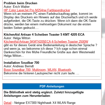
Problem beim Drucken
Autor: Erich Walter
HP Color LaserJet Pro M254nw Farblaserdrucker
Wenn ich an meinem PC einen Farbdruckauftrag gebe, kommt im
Display des Druckers ein Hinweis auf das Druckerfach und ich werde
aufgefordert, die OK-Taste zu drücken. Wenn ich dann die OK-Taste
drücke, werden bei einem mehrseitigen Dokument nur die ersten
beiden Seiten gedruckt....
KitchenAid Artisan 4 Scheiben Toaster 5 KMT 4205 ECA
Autor: Helga Witton
KitchenAid Artisan 5KMT4205ECA 4-Scheiben Toaster 2500W
gibt es für dieses Gerät eine Bedienanleitung in deutscher Sprache ?
und wenn ja, wo bekomme ich diese ? Ich sage schon einmal
Dankeschön für ihre Mühe Freundliche Grüße aus dem Westerwald
Helga Witton...
Installation Soudbar 700
Autor: Andreas Berndt
Bose Soundbar 700, Multiroom, WLAN, Bluetooth,
Bekomme die hinteren Lautsprecher nicht zum laufe. ...
PDF-Anleitungen
Die Bibliothek wird stetig ergänzt. Zuletzt hinzugefügte
Anleitungen zum Herunterladen
:
Detail
- Netgear EX7300 Nighthawk X4 WLAN Range