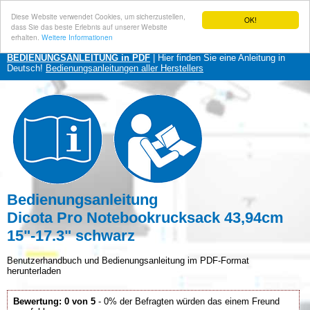
Diese Website verwendet Cookies, um sicherzustellen,
OK!
dass Sie das beste Erlebnis auf unserer Website
erhalten.
Weitere Informationen
BEDIENUNGSANLEITUNG in PDF
| Hier finden Sie eine Anleitung in
Deutsch!
Bedienungsanleitungen aller Herstellers
Bedienungsanleitung
Dicota Pro Notebookrucksack 43,94cm
15"-17.3" schwarz
Benutzerhandbuch und Bedienungsanleitung im PDF-Format
herunterladen
Bewertung: 0 von 5
- 0% der Befragten würden das einem Freund