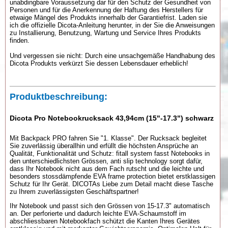
unabdingbare Voraussetzung dar für den Schutz der Gesundheit von
Personen und für die Anerkennung der Haftung des Herstellers für
etwaige Mängel des Produkts innerhalb der Garantiefrist. Laden sie
ich die offizielle Dicota-Anleitung herunter, in der Sie die Anweisungen
zu Installierung, Benutzung, Wartung und Service Ihres Produkts
finden.
Und vergessen sie nicht: Durch eine unsachgemäße Handhabung des
Dicota Produkts verkürzt Sie dessen Lebensdauer erheblich!
Produktbeschreibung:
Dicota Pro Notebookrucksack 43,94cm (15"-17.3") schwarz
Mit Backpack PRO fahren Sie "1. Klasse". Der Rucksack begleitet
Sie zuverlässig überallhin und erfüllt die höchsten Ansprüche an
Qualität, Funktionalität und Schutz: fitall system fasst Notebooks in
den unterschiedlichsten Grössen, anti slip technology sorgt dafür,
dass Ihr Notebook nicht aus dem Fach rutscht und die leichte und
besonders stossdämpfende EVA frame protection bietet erstklassigen
Schutz für Ihr Gerät. DICOTAs Liebe zum Detail macht diese Tasche
zu Ihrem zuverlässigsten Geschäftspartner!
Ihr Notebook und passt sich den Grössen von 15-17.3" automatisch
an. Der perforierte und dadurch leichte EVA-Schaumstoff im
abschliessbaren Notebookfach schützt die Kanten Ihres Gerätes