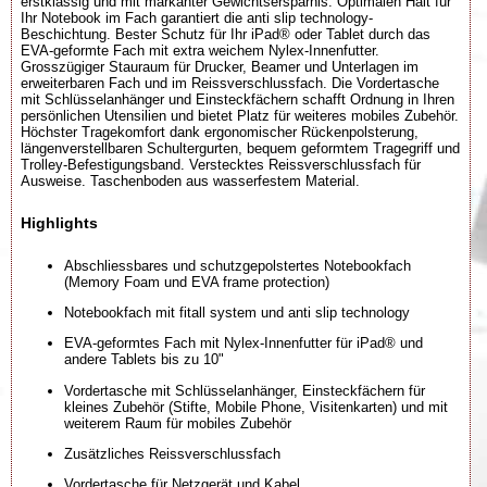
erstklassig und mit markanter Gewichtsersparnis. Optimalen Halt für
Ihr Notebook im Fach garantiert die anti slip technology-
Beschichtung. Bester Schutz für Ihr iPad® oder Tablet durch das
EVA-geformte Fach mit extra weichem Nylex-Innenfutter.
Grosszügiger Stauraum für Drucker, Beamer und Unterlagen im
erweiterbaren Fach und im Reissverschlussfach. Die Vordertasche
mit Schlüsselanhänger und Einsteckfächern schafft Ordnung in Ihren
persönlichen Utensilien und bietet Platz für weiteres mobiles Zubehör.
Höchster Tragekomfort dank ergonomischer Rückenpolsterung,
längenverstellbaren Schultergurten, bequem geformtem Tragegriff und
Trolley-Befestigungsband. Verstecktes Reissverschlussfach für
Ausweise. Taschenboden aus wasserfestem Material.
Highlights
Abschliessbares und schutzgepolstertes Notebookfach
(Memory Foam und EVA frame protection)
Notebookfach mit fitall system und anti slip technology
EVA-geformtes Fach mit Nylex-Innenfutter für iPad® und
andere Tablets bis zu 10"
Vordertasche mit Schlüsselanhänger, Einsteckfächern für
kleines Zubehör (Stifte, Mobile Phone, Visitenkarten) und mit
weiterem Raum für mobiles Zubehör
Zusätzliches Reissverschlussfach
Vordertasche für Netzgerät und Kabel