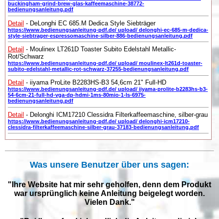
buckingham-grind-brew-glas-kaffeemaschine-38772-
bedienungsanleitung.pdf
Detail
- DeLonghi EC 685.M Dedica Style Siebträger
https://www.bedienungsanleitung-pdf.de/ upload/ delonghi-ec-685-m-dedica-
style-siebtrager-espressomaschine-silber-886-bedienungsanleitung.pdf
Detail
- Moulinex LT261D Toaster Subito Edelstahl Metallic-
Rot/Schwarz
https://www.bedienungsanleitung-pdf.de/ upload/ moulinex-lt261d-toaster-
subito-edelstahl-metallic-rot-schwarz-37255-bedienungsanleitung.pdf
Detail
- iiyama ProLite B2283HS-B3 54,6cm 21" Full-HD
https://www.bedienungsanleitung-pdf.de/ upload/ iiyama-prolite-b2283hs-b3-
54-6cm-21-full-hd-vga-dp-hdmi-1ms-80mio-1-ls-6975-
bedienungsanleitung.pdf
Detail
- Delonghi ICM17210 Clessidra Filterkaffeemaschine, silber-grau
https://www.bedienungsanleitung-pdf.de/ upload/ delonghi-icm17210-
clessidra-filterkaffeemaschine-silber-grau-37183-bedienungsanleitung.pdf
Was unsere Benutzer über uns sagen:
"Ihre Website hat mir sehr geholfen, denn dem Produkt
war ursprünglich keine Anleitung beigelegt worden.
Vielen Dank."