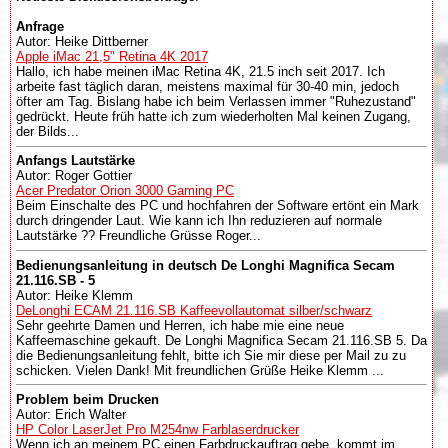
Anfrage
Autor: Heike Dittberner
Apple iMac 21,5" Retina 4K 2017
Hallo, ich habe meinen iMac Retina 4K, 21.5 inch seit 2017. Ich
arbeite fast täglich daran, meistens maximal für 30-40 min, jedoch
öfter am Tag. Bislang habe ich beim Verlassen immer "Ruhezustand"
gedrückt. Heute früh hatte ich zum wiederholten Mal keinen Zugang,
der Bilds...
Anfangs Lautstärke
Autor: Roger Gottier
Acer Predator Orion 3000 Gaming PC
Beim Einschalte des PC und hochfahren der Software ertönt ein Mark
durch dringender Laut. Wie kann ich Ihn reduzieren auf normale
Lautstärke ?? Freundliche Grüsse Roger...
Bedienungsanleitung in deutsch De Longhi Magnifica Secam
21.116.SB - 5
Autor: Heike Klemm
DeLonghi ECAM 21.116.SB Kaffeevollautomat silber/schwarz
Sehr geehrte Damen und Herren, ich habe mie eine neue
Kaffeemaschine gekauft. De Longhi Magnifica Secam 21.116.SB 5. Da
die Bedienungsanleitung fehlt, bitte ich Sie mir diese per Mail zu zu
schicken. Vielen Dank! Mit freundlichen Grüße Heike Klemm ...
Problem beim Drucken
Autor: Erich Walter
HP Color LaserJet Pro M254nw Farblaserdrucker
Wenn ich an meinem PC einen Farbdruckauftrag gebe, kommt im