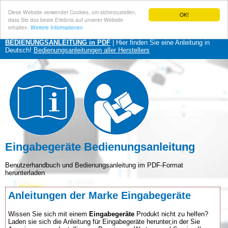
Diese Website verwendet Cookies, um sicherzustellen,
OK!
dass Sie das beste Erlebnis auf unserer Website
erhalten.
Weitere Informationen
BEDIENUNGSANLEITUNG in PDF
| Hier finden Sie eine Anleitung in
Deutsch!
Bedienungsanleitungen aller Herstellers
Eingabegeräte Bedienungsanleitung
Benutzerhandbuch und Bedienungsanleitung im PDF-Format
herunterladen
Anleitungen der Marke Eingabegeräte
Wissen Sie sich mit einem
Eingabegeräte
Produkt nicht zu helfen?
Laden sie sich die Anleitung für Eingabegeräte herunter,in der Sie