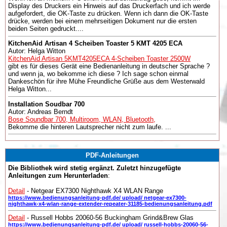
Display des Druckers ein Hinweis auf das Druckerfach und ich werde
aufgefordert, die OK-Taste zu drücken. Wenn ich dann die OK-Taste
drücke, werden bei einem mehrseitigen Dokument nur die ersten
beiden Seiten gedruckt....
KitchenAid Artisan 4 Scheiben Toaster 5 KMT 4205 ECA
Autor: Helga Witton
KitchenAid Artisan 5KMT4205ECA 4-Scheiben Toaster 2500W
gibt es für dieses Gerät eine Bedienanleitung in deutscher Sprache ?
und wenn ja, wo bekomme ich diese ? Ich sage schon einmal
Dankeschön für ihre Mühe Freundliche Grüße aus dem Westerwald
Helga Witton...
Installation Soudbar 700
Autor: Andreas Berndt
Bose Soundbar 700, Multiroom, WLAN, Bluetooth,
Bekomme die hinteren Lautsprecher nicht zum laufe. ...
PDF-Anleitungen
Die Bibliothek wird stetig ergänzt. Zuletzt hinzugefügte
Anleitungen zum Herunterladen
:
Detail
- Netgear EX7300 Nighthawk X4 WLAN Range
https://www.bedienungsanleitung-pdf.de/ upload/ netgear-ex7300-
nighthawk-x4-wlan-range-extender-repeater-31185-bedienungsanleitung.pdf
Detail
- Russell Hobbs 20060-56 Buckingham Grind&Brew Glas
https://www.bedienungsanleitung-pdf.de/ upload/ russell-hobbs-20060-56-