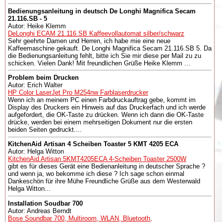
Bedienungsanleitung in deutsch De Longhi Magnifica Secam
21.116.SB - 5
Autor: Heike Klemm
DeLonghi ECAM 21.116.SB Kaffeevollautomat silber/schwarz
Sehr geehrte Damen und Herren, ich habe mie eine neue
Kaffeemaschine gekauft. De Longhi Magnifica Secam 21.116.SB 5. Da
die Bedienungsanleitung fehlt, bitte ich Sie mir diese per Mail zu zu
schicken. Vielen Dank! Mit freundlichen Grüße Heike Klemm ...
Problem beim Drucken
Autor: Erich Walter
HP Color LaserJet Pro M254nw Farblaserdrucker
Wenn ich an meinem PC einen Farbdruckauftrag gebe, kommt im
Display des Druckers ein Hinweis auf das Druckerfach und ich werde
aufgefordert, die OK-Taste zu drücken. Wenn ich dann die OK-Taste
drücke, werden bei einem mehrseitigen Dokument nur die ersten
beiden Seiten gedruckt....
KitchenAid Artisan 4 Scheiben Toaster 5 KMT 4205 ECA
Autor: Helga Witton
KitchenAid Artisan 5KMT4205ECA 4-Scheiben Toaster 2500W
gibt es für dieses Gerät eine Bedienanleitung in deutscher Sprache ?
und wenn ja, wo bekomme ich diese ? Ich sage schon einmal
Dankeschön für ihre Mühe Freundliche Grüße aus dem Westerwald
Helga Witton...
Installation Soudbar 700
Autor: Andreas Berndt
Bose Soundbar 700, Multiroom, WLAN, Bluetooth,