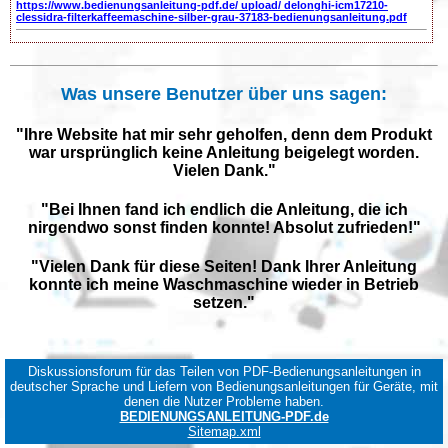
https://www.bedienungsanleitung-pdf.de/ upload/ delonghi-icm17210-
clessidra-filterkaffeemaschine-silber-grau-37183-bedienungsanleitung.pdf
Was unsere Benutzer über uns sagen:
"Ihre Website hat mir sehr geholfen, denn dem Produkt
war ursprünglich keine Anleitung beigelegt worden.
Vielen Dank."
"Bei Ihnen fand ich endlich die Anleitung, die ich
nirgendwo sonst finden konnte! Absolut zufrieden!"
"Vielen Dank für diese Seiten! Dank Ihrer Anleitung
konnte ich meine Waschmaschine wieder in Betrieb
setzen."
Diskussionsforum für das Teilen von PDF-Bedienungsanleitungen in
deutscher Sprache und Liefern von Bedienungsanleitungen für Geräte, mit
denen die Nutzer Probleme haben.
BEDIENUNGSANLEITUNG-PDF.de
Sitemap.xml