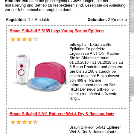
Epilierer
enthalten die grundlegenden Anweisungen, die bei
Installierung und Betrieb zu respektieren sind. Lesen sie die Anleitung
vor der Inbetriebnahme sorgfältig durch.
Abgebildet
: 1-2 Produkte
Gefunden:
2 Produkte
Braun Silk-épil 5 5185 Legs Young Beauty Epilierer
Silk-épil 5 - Extra sanfte
Epilation für perfekte
Ergebnisse AKTION! Kaufen
Sie im Aktionszeitraum
01.10.2018 - 31.01.2019 bis zu
5 Braun Produkte und erhalten
Sie bis zu 100 € zurück bei
einem maximal Einkaufswert
von 499 €. Nähere
Informationen erhalten Sie
HIER Der neue Silk-épil 5
bietet eine höchst effiziente,
lang...
Braun Silk-épil 5-541 Epilierer Wet & Dry & Rasieraufsatz
Braun Silk-épil 5-541 Epilierer
Wet & Dry & Rasieraufsatz