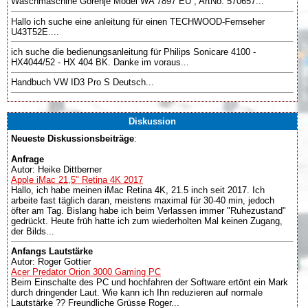
Waschmaschine Gorenje Model WA 7897 EU , ArtNo. 570657...
Hallo ich suche eine anleitung für einen TECHWOOD-Fernseher
U43T52E....
ich suche die bedienungsanleitung für Philips Sonicare 4100 -
HX4044/52 - HX 404 BK. Danke im voraus...
Handbuch VW ID3 Pro S Deutsch...
Diskussion
Neueste Diskussionsbeiträge
:
Anfrage
Autor: Heike Dittberner
Apple iMac 21,5" Retina 4K 2017
Hallo, ich habe meinen iMac Retina 4K, 21.5 inch seit 2017. Ich
arbeite fast täglich daran, meistens maximal für 30-40 min, jedoch
öfter am Tag. Bislang habe ich beim Verlassen immer "Ruhezustand"
gedrückt. Heute früh hatte ich zum wiederholten Mal keinen Zugang,
der Bilds...
Anfangs Lautstärke
Autor: Roger Gottier
Acer Predator Orion 3000 Gaming PC
Beim Einschalte des PC und hochfahren der Software ertönt ein Mark
durch dringender Laut. Wie kann ich Ihn reduzieren auf normale
Lautstärke ?? Freundliche Grüsse Roger...