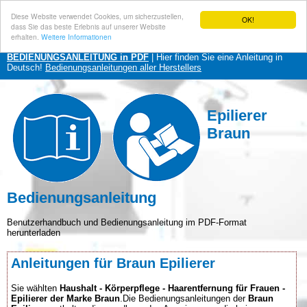
Diese Website verwendet Cookies, um sicherzustellen,
OK!
dass Sie das beste Erlebnis auf unserer Website
erhalten.
Weitere Informationen
BEDIENUNGSANLEITUNG in PDF
| Hier finden Sie eine Anleitung in
Deutsch!
Bedienungsanleitungen aller Herstellers
Epilierer
Braun
Bedienungsanleitung
Benutzerhandbuch und Bedienungsanleitung im PDF-Format
herunterladen
Anleitungen für Braun Epilierer
Sie wählten
Haushalt - Körperpflege - Haarentfernung für Frauen -
Epilierer der Marke Braun
.Die Bedienungsanleitungen der
Braun