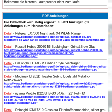
Bekomme die hinteren Lautsprecher nicht zum laufe. ...
PDF-Anleitungen
Die Bibliothek wird stetig ergänzt. Zuletzt hinzugefügte
Anleitungen zum Herunterladen
:
Detail
- Netgear EX7300 Nighthawk X4 WLAN Range
https://www.bedienungsanleitung-pdf.de/ upload/ netgear-ex7300-
nighthawk-x4-wlan-range-extender-repeater-31185-bedienungsanleitung.pdf
Detail
- Russell Hobbs 20060-56 Buckingham Grind&Brew Glas
https://www.bedienungsanleitung-pdf.de/ upload/ russell-hobbs-20060-56-
buckingham-grind-brew-glas-kaffeemaschine-38772-
bedienungsanleitung.pdf
Detail
- DeLonghi EC 685.M Dedica Style Siebträger
https://www.bedienungsanleitung-pdf.de/ upload/ delonghi-ec-685-m-dedica-
style-siebtrager-espressomaschine-silber-886-bedienungsanleitung.pdf
Detail
- Moulinex LT261D Toaster Subito Edelstahl Metallic-
Rot/Schwarz
https://www.bedienungsanleitung-pdf.de/ upload/ moulinex-lt261d-toaster-
subito-edelstahl-metallic-rot-schwarz-37255-bedienungsanleitung.pdf
Detail
- iiyama ProLite B2283HS-B3 54,6cm 21" Full-HD
https://www.bedienungsanleitung-pdf.de/ upload/ iiyama-prolite-b2283hs-b3-
54-6cm-21-full-hd-vga-dp-hdmi-1ms-80mio-1-ls-6975-
bedienungsanleitung.pdf
Detail
- Delonghi ICM17210 Clessidra Filterkaffeemaschine, silber-grau