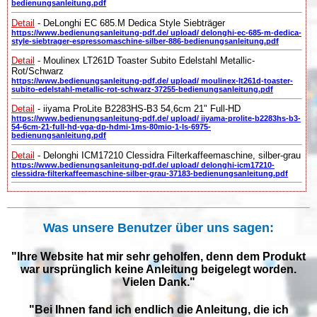
bedienungsanleitung.pdf
Detail
- DeLonghi EC 685.M Dedica Style Siebträger
https://www.bedienungsanleitung-pdf.de/ upload/ delonghi-ec-685-m-dedica-
style-siebtrager-espressomaschine-silber-886-bedienungsanleitung.pdf
Detail
- Moulinex LT261D Toaster Subito Edelstahl Metallic-
Rot/Schwarz
https://www.bedienungsanleitung-pdf.de/ upload/ moulinex-lt261d-toaster-
subito-edelstahl-metallic-rot-schwarz-37255-bedienungsanleitung.pdf
Detail
- iiyama ProLite B2283HS-B3 54,6cm 21" Full-HD
https://www.bedienungsanleitung-pdf.de/ upload/ iiyama-prolite-b2283hs-b3-
54-6cm-21-full-hd-vga-dp-hdmi-1ms-80mio-1-ls-6975-
bedienungsanleitung.pdf
Detail
- Delonghi ICM17210 Clessidra Filterkaffeemaschine, silber-grau
https://www.bedienungsanleitung-pdf.de/ upload/ delonghi-icm17210-
clessidra-filterkaffeemaschine-silber-grau-37183-bedienungsanleitung.pdf
Was unsere Benutzer über uns sagen:
"Ihre Website hat mir sehr geholfen, denn dem Produkt
war ursprünglich keine Anleitung beigelegt worden.
Vielen Dank."
"Bei Ihnen fand ich endlich die Anleitung, die ich