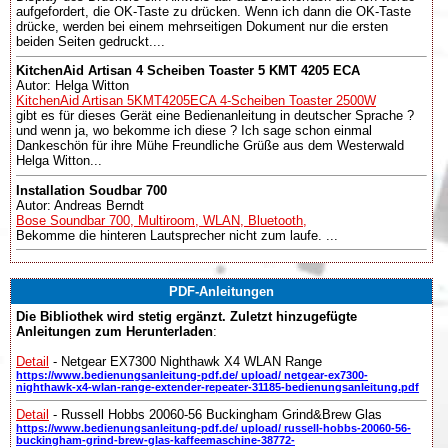
aufgefordert, die OK-Taste zu drücken. Wenn ich dann die OK-Taste
drücke, werden bei einem mehrseitigen Dokument nur die ersten
beiden Seiten gedruckt....
KitchenAid Artisan 4 Scheiben Toaster 5 KMT 4205 ECA
Autor: Helga Witton
KitchenAid Artisan 5KMT4205ECA 4-Scheiben Toaster 2500W
gibt es für dieses Gerät eine Bedienanleitung in deutscher Sprache ?
und wenn ja, wo bekomme ich diese ? Ich sage schon einmal
Dankeschön für ihre Mühe Freundliche Grüße aus dem Westerwald
Helga Witton...
Installation Soudbar 700
Autor: Andreas Berndt
Bose Soundbar 700, Multiroom, WLAN, Bluetooth,
Bekomme die hinteren Lautsprecher nicht zum laufe. ...
PDF-Anleitungen
Die Bibliothek wird stetig ergänzt. Zuletzt hinzugefügte
Anleitungen zum Herunterladen
:
Detail
- Netgear EX7300 Nighthawk X4 WLAN Range
https://www.bedienungsanleitung-pdf.de/ upload/ netgear-ex7300-
nighthawk-x4-wlan-range-extender-repeater-31185-bedienungsanleitung.pdf
Detail
- Russell Hobbs 20060-56 Buckingham Grind&Brew Glas
https://www.bedienungsanleitung-pdf.de/ upload/ russell-hobbs-20060-56-
buckingham-grind-brew-glas-kaffeemaschine-38772-