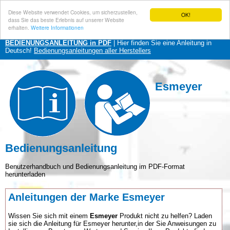
Diese Website verwendet Cookies, um sicherzustellen,
OK!
dass Sie das beste Erlebnis auf unserer Website
erhalten.
Weitere Informationen
BEDIENUNGSANLEITUNG in PDF
| Hier finden Sie eine Anleitung in
Deutsch!
Bedienungsanleitungen aller Herstellers
Esmeyer
Bedienungsanleitung
Benutzerhandbuch und Bedienungsanleitung im PDF-Format
herunterladen
Anleitungen der Marke Esmeyer
Wissen Sie sich mit einem
Esmeyer
Produkt nicht zu helfen? Laden
sie sich die Anleitung für Esmeyer herunter,in der Sie Anweisungen zu