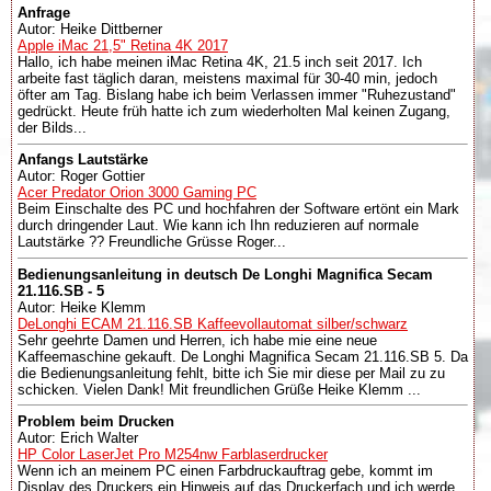
Anfrage
Autor: Heike Dittberner
Apple iMac 21,5" Retina 4K 2017
Hallo, ich habe meinen iMac Retina 4K, 21.5 inch seit 2017. Ich
arbeite fast täglich daran, meistens maximal für 30-40 min, jedoch
öfter am Tag. Bislang habe ich beim Verlassen immer "Ruhezustand"
gedrückt. Heute früh hatte ich zum wiederholten Mal keinen Zugang,
der Bilds...
Anfangs Lautstärke
Autor: Roger Gottier
Acer Predator Orion 3000 Gaming PC
Beim Einschalte des PC und hochfahren der Software ertönt ein Mark
durch dringender Laut. Wie kann ich Ihn reduzieren auf normale
Lautstärke ?? Freundliche Grüsse Roger...
Bedienungsanleitung in deutsch De Longhi Magnifica Secam
21.116.SB - 5
Autor: Heike Klemm
DeLonghi ECAM 21.116.SB Kaffeevollautomat silber/schwarz
Sehr geehrte Damen und Herren, ich habe mie eine neue
Kaffeemaschine gekauft. De Longhi Magnifica Secam 21.116.SB 5. Da
die Bedienungsanleitung fehlt, bitte ich Sie mir diese per Mail zu zu
schicken. Vielen Dank! Mit freundlichen Grüße Heike Klemm ...
Problem beim Drucken
Autor: Erich Walter
HP Color LaserJet Pro M254nw Farblaserdrucker
Wenn ich an meinem PC einen Farbdruckauftrag gebe, kommt im
Display des Druckers ein Hinweis auf das Druckerfach und ich werde